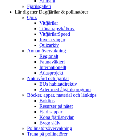
Allmänt
Fjärilsgalleri
Lär dig mer
Dagfjärilar & pollinatörer
Quiz
Vitfjärilar
Träna raps/kål/rov
VitfjärilarSpeed
Juvela vingar
Quizarkiv
Annan övervakning
Regionalt
Faunaväkteri
Internationellt
Atlasprojekt
Naturvård och fjärilar
EUs habitatdirektiv
Arter med åtgärdsprogram
Böcker, appar, material och länktips
Boktips
Resurser på nätet
Fjärilsappar
Köpa fjärilsprylar
Bygg själv
Pollinatörsövervakning
Träna på pollinatörer