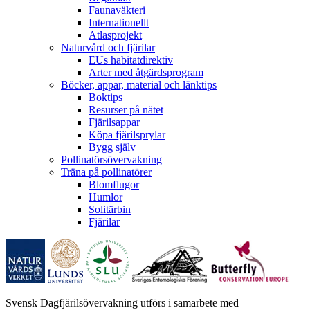
Faunaväkteri
Internationellt
Atlasprojekt
Naturvård och fjärilar
EUs habitatdirektiv
Arter med åtgärdsprogram
Böcker, appar, material och länktips
Boktips
Resurser på nätet
Fjärilsappar
Köpa fjärilsprylar
Bygg själv
Pollinatörsövervakning
Träna på pollinatörer
Blomflugor
Humlor
Solitärbin
Fjärilar
Svensk Dagfjärilsövervakning utförs i samarbete med