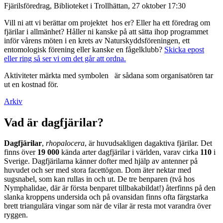
Fjärilsföredrag, Biblioteket i Trollhättan, 27 oktober 17:30
Vill ni att vi berättar om projektet hos er? Eller ha ett föredrag om
fjärilar i allmänhet? Håller ni kanske på att sätta ihop programmet
inför vårens möten i en krets av Naturskyddsföreningen, ett
entomologisk förening eller kanske en fågelklubb?
Skicka epost
eller ring så ser vi om det går att ordna.
Aktiviteter märkta med symbolen
är sådana som organisatören tar
ut en kostnad för.
Arkiv
Vad är dagfjärilar?
Dagfjärilar
,
rhopalocera
, är huvudsakligen dagaktiva fjärilar. Det
finns över
19 000
kända arter dagfjärilar i världen, varav cirka
110
i
Sverige. Dagfjärilarna känner dofter med hjälp av antenner på
huvudet och ser med stora facettögon. Dom äter nektar med
sugsnabel, som kan rullas in och ut. De tre benparen (två hos
Nymphalidae, där är första benparet tillbakabildat!) återfinns på den
slanka kroppens undersida och på ovansidan finns ofta färgstarka
brett triangulära vingar som när de vilar är resta mot varandra över
ryggen.