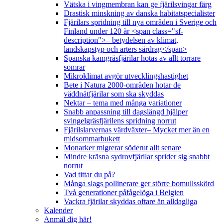
Vätska i vingmembran kan ge fjärilsvingar färg
Drastisk minskning av danska habitatspecialister
Fjärilars spridning till nya områden i Sverige och
Finland under 120 år <span class="sf-
description">– betydelsen av klimat,
landskapstyp och arters särdrag</span>
Spanska kamgräsfjärilar hotas av allt torrare
somrar
Mikroklimat avgör utvecklingshastighet
Bete i Natura 2000-områden hotar de
väddnätfjärilar som ska skyddas
Nektar – tema med många variationer
Snabb anpassning till dagslängd hjälper
svingelgräsfjärilens spridning norrut
Fjärilslarvernas värdväxter– Mycket mer än en
midsommarbukett
Monarker migrerar söderut allt senare
Mindre kräsna sydrovfjärilar sprider sig snabbt
norrut
Vad tittar du på?
Många slags pollinerare ger större bomullsskörd
Två generationer påfågelöga i Belgien
Vackra fjärilar skyddas oftare än alldagliga
Kalender
Anmäl dig här!