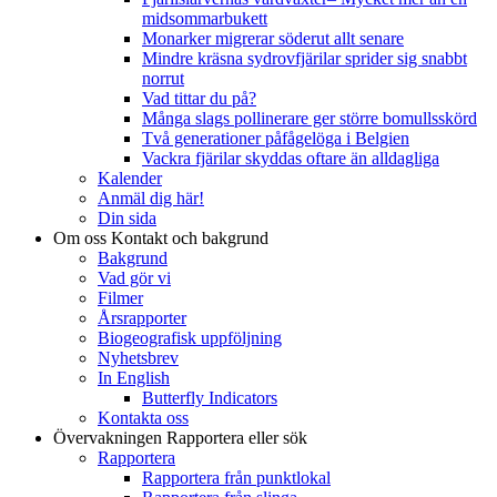
midsommarbukett
Monarker migrerar söderut allt senare
Mindre kräsna sydrovfjärilar sprider sig snabbt
norrut
Vad tittar du på?
Många slags pollinerare ger större bomullsskörd
Två generationer påfågelöga i Belgien
Vackra fjärilar skyddas oftare än alldagliga
Kalender
Anmäl dig här!
Din sida
Om oss
Kontakt och bakgrund
Bakgrund
Vad gör vi
Filmer
Årsrapporter
Biogeografisk uppföljning
Nyhetsbrev
In English
Butterfly Indicators
Kontakta oss
Övervakningen
Rapportera eller sök
Rapportera
Rapportera från punktlokal