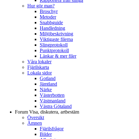
Rapportera från slinga
Hur gör man?
Broschyr
Metoder
Snabbguide
Handledning
Miljöbeskrivning
Viktigaste filerna
Slingprotokoll
Punktprotokoll
Länkar & mer filer
Våra lokaler
Fjärilskarta
Lokala sidor
Gotland
Jämtland
Närke
Västerbotten
Västmanland
Västra Götaland
Forum
Visa, diskutera, artbestäm
Översikt
Ämnen
Fjärilsfrågor
Bilder