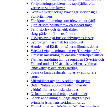
Fortplantningsproblem hos rapsfjärilar efter
värmestress som larver
Svenska svartfläckiga blåvingar sprider sig i
Storbritannien
Förskjuten blomning som försvar mot fjäril
Fjärilar som pollinerare – en laddad fråga
Färg, storlek och genetik skiljer
skogspärlemorfjärilens former
UV-ljus avslöjar busksnabbvingens larver
Sydrovfjäril har smak för stadslivet
Handel med fjärilar omsätter miljontals dollar
Vätska i vingmembran kan ge fjärilsvingar färg
Drastisk minskning av danska habitatspecialister
Fjärilars spridning till nya områden i Sverige och
Finland under 120 år
– betydelsen av klimat,
landskapstyp och arters särdrag
Spanska kamgräsfjärilar hotas av allt torrare
somrar
Mikroklimat avgör utvecklingshastighet
Bete i Natura 2000-områden hotar de
väddnätfjärilar som ska skyddas
Nektar – tema med många variationer
Snabb anpassning till dagslängd hjälper
svingelgräsfjärilens spridning norrut
Fjärilslarvernas värdväxter– Mycket mer än en