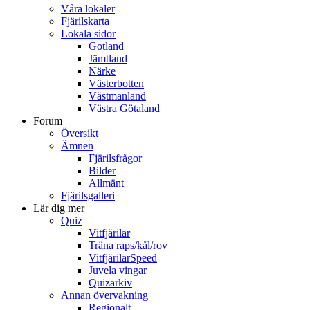
Våra lokaler
Fjärilskarta
Lokala sidor
Gotland
Jämtland
Närke
Västerbotten
Västmanland
Västra Götaland
Forum
Översikt
Ämnen
Fjärilsfrågor
Bilder
Allmänt
Fjärilsgalleri
Lär dig mer
Quiz
Vitfjärilar
Träna raps/kål/rov
VitfjärilarSpeed
Juvela vingar
Quizarkiv
Annan övervakning
Regionalt