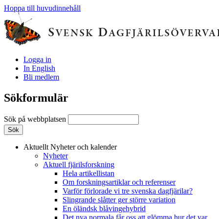
Hoppa till huvudinnehåll
Logga in
In English
Bli medlem
Sökformulär
Sök på webbplatsen
Aktuellt
Nyheter och kalender
Nyheter
Aktuell fjärilsforskning
Hela artikellistan
Om forskningsartiklar och referenser
Varför förlorade vi tre svenska dagfjärilar?
Slingrande slåtter ger större variation
En öländsk blåvingehybrid
Det nya normala får oss att glömma hur det var