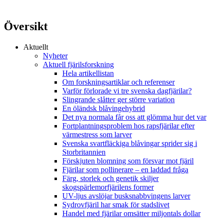
Översikt
Aktuellt
Nyheter
Aktuell fjärilsforskning
Hela artikellistan
Om forskningsartiklar och referenser
Varför förlorade vi tre svenska dagfjärilar?
Slingrande slåtter ger större variation
En öländsk blåvingehybrid
Det nya normala får oss att glömma hur det var
Fortplantningsproblem hos rapsfjärilar efter
värmestress som larver
Svenska svartfläckiga blåvingar sprider sig i
Storbritannien
Förskjuten blomning som försvar mot fjäril
Fjärilar som pollinerare – en laddad fråga
Färg, storlek och genetik skiljer
skogspärlemorfjärilens former
UV-ljus avslöjar busksnabbvingens larver
Sydrovfjäril har smak för stadslivet
Handel med fjärilar omsätter miljontals dollar