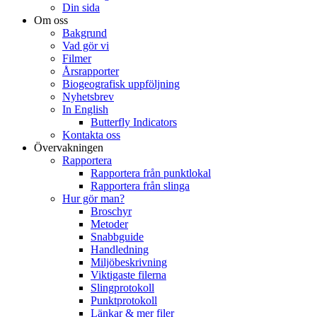
Din sida
Om oss
Bakgrund
Vad gör vi
Filmer
Årsrapporter
Biogeografisk uppföljning
Nyhetsbrev
In English
Butterfly Indicators
Kontakta oss
Övervakningen
Rapportera
Rapportera från punktlokal
Rapportera från slinga
Hur gör man?
Broschyr
Metoder
Snabbguide
Handledning
Miljöbeskrivning
Viktigaste filerna
Slingprotokoll
Punktprotokoll
Länkar & mer filer