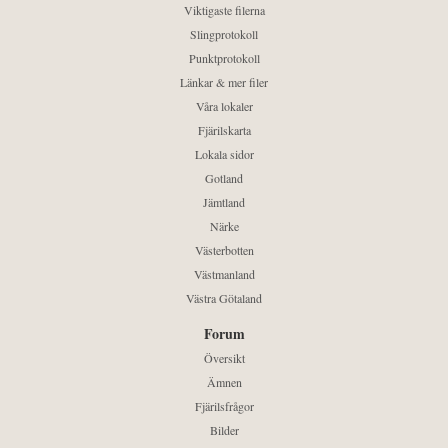
Viktigaste filerna
Slingprotokoll
Punktprotokoll
Länkar & mer filer
Våra lokaler
Fjärilskarta
Lokala sidor
Gotland
Jämtland
Närke
Västerbotten
Västmanland
Västra Götaland
Forum
Översikt
Ämnen
Fjärilsfrågor
Bilder