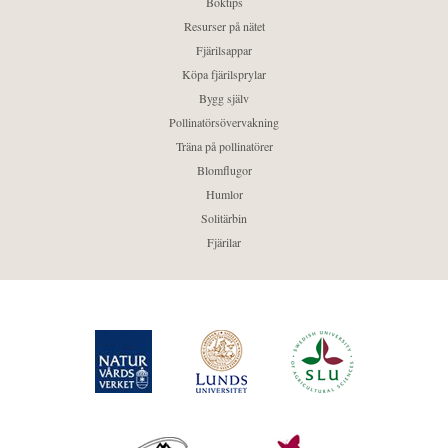
Boktips
Resurser på nätet
Fjärilsappar
Köpa fjärilsprylar
Bygg själv
Pollinatörsövervakning
Träna på pollinatörer
Blomflugor
Humlor
Solitärbin
Fjärilar