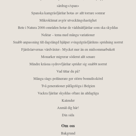
särdrag</span>
Spanska kamgräsfjärilar hotas av allt torrare somrar
Mikroklimat avgör utvecklingshastighet
Bete i Natura 2000-områden hotar de väddnätfjärilar som ska skyddas
Nektar – tema med många variationer
Snabb anpassning till dagslängd hjälper svingelgräsfjärilens spridning norrut
Fjärilslarvernas värdväxter– Mycket mer än en midsommarbukett
Monarker migrerar söderut allt senare
Mindre kräsna sydrovfjärilar sprider sig snabbt norrut
Vad tittar du på?
Många slags pollinerare ger större bomullsskörd
Två generationer påfågelöga i Belgien
Vackra fjärilar skyddas oftare än alldagliga
Kalender
Anmäl dig här!
Din sida
Om oss
Bakgrund