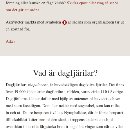
förening eller kanske en fågelklubb?
Skicka epost eller ring så ser vi
om det går att ordna.
Aktiviteter märkta med symbolen
är sådana som organisatören tar ut
en kostnad för.
Arkiv
Vad är dagfjärilar?
Dagfjärilar
,
rhopalocera
, är huvudsakligen dagaktiva fjärilar. Det finns
19 000
110
över
kända arter dagfjärilar i världen, varav cirka
i Sverige.
Dagfjärilarna känner dofter med hjälp av antenner på huvudet och ser
med stora facettögon. Dom äter nektar med sugsnabel, som kan rullas
in och ut. De tre benparen (två hos Nymphalidae, där är första benparet
tillbakabildat!) återfinns på den slanka kroppens undersida och på
ovansidan finns ofta färgstarka brett triangulära vingar som när de vilar