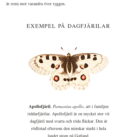
är resta mot varandra över ryggen.
EXEMPEL PÅ DAGFJÄRILAR
Apollofjäril
,
Parnassius apollo
, art i familjen
riddarfjärilar. Apollofjäril är en mycket stor vit
dagfjäril med svarta och röda fläckar. Den är
rödlistad eftersom den minskar starkt i hela
landet utom på Gotland.