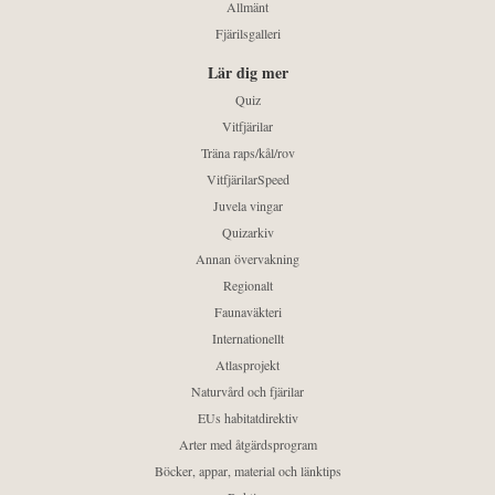
Allmänt
Fjärilsgalleri
Lär dig mer
Quiz
Vitfjärilar
Träna raps/kål/rov
VitfjärilarSpeed
Juvela vingar
Quizarkiv
Annan övervakning
Regionalt
Faunaväkteri
Internationellt
Atlasprojekt
Naturvård och fjärilar
EUs habitatdirektiv
Arter med åtgärdsprogram
Böcker, appar, material och länktips