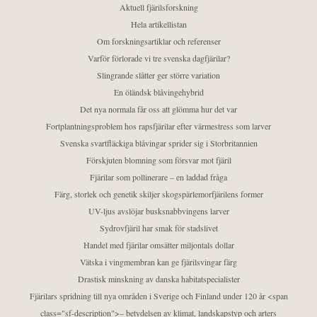
Aktuell fjärilsforskning
Hela artikellistan
Om forskningsartiklar och referenser
Varför förlorade vi tre svenska dagfjärilar?
Slingrande slåtter ger större variation
En öländsk blåvingehybrid
Det nya normala får oss att glömma hur det var
Fortplantningsproblem hos rapsfjärilar efter värmestress som larver
Svenska svartfläckiga blåvingar sprider sig i Storbritannien
Förskjuten blomning som försvar mot fjäril
Fjärilar som pollinerare – en laddad fråga
Färg, storlek och genetik skiljer skogspärlemorfjärilens former
UV-ljus avslöjar busksnabbvingens larver
Sydrovfjäril har smak för stadslivet
Handel med fjärilar omsätter miljontals dollar
Vätska i vingmembran kan ge fjärilsvingar färg
Drastisk minskning av danska habitatspecialister
Fjärilars spridning till nya områden i Sverige och Finland under 120 år <span
class="sf-description">– betydelsen av klimat, landskapstyp och arters