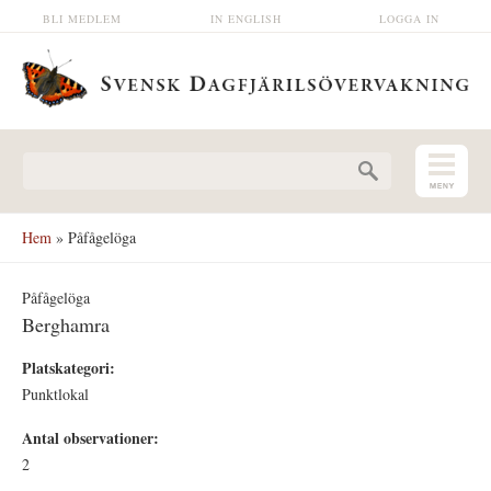
Hoppa till huvudinnehåll
BLI MEDLEM
IN ENGLISH
LOGGA IN
Sökformulär
Hem
» Påfågelöga
Påfågelöga
Berghamra
Platskategori:
Punktlokal
Antal observationer:
2