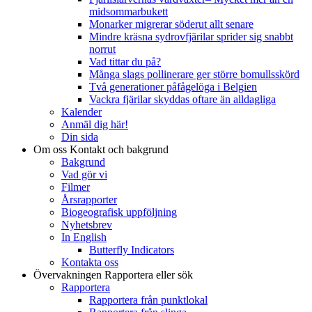
midsommarbukett
Monarker migrerar söderut allt senare
Mindre kräsna sydrovfjärilar sprider sig snabbt
norrut
Vad tittar du på?
Många slags pollinerare ger större bomullsskörd
Två generationer påfågelöga i Belgien
Vackra fjärilar skyddas oftare än alldagliga
Kalender
Anmäl dig här!
Din sida
Om oss
Kontakt och bakgrund
Bakgrund
Vad gör vi
Filmer
Årsrapporter
Biogeografisk uppföljning
Nyhetsbrev
In English
Butterfly Indicators
Kontakta oss
Övervakningen
Rapportera eller sök
Rapportera
Rapportera från punktlokal