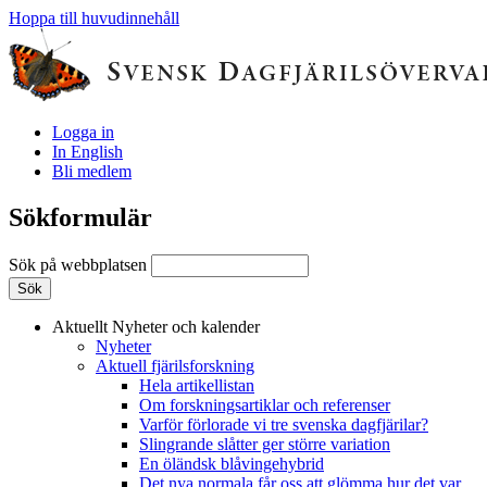
Hoppa till huvudinnehåll
Logga in
In English
Bli medlem
Sökformulär
Sök på webbplatsen
Aktuellt
Nyheter och kalender
Nyheter
Aktuell fjärilsforskning
Hela artikellistan
Om forskningsartiklar och referenser
Varför förlorade vi tre svenska dagfjärilar?
Slingrande slåtter ger större variation
En öländsk blåvingehybrid
Det nya normala får oss att glömma hur det var