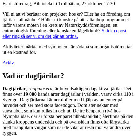
Fjärilsföredrag, Biblioteket i Trollhättan, 27 oktober 17:30
Vill ni att vi berättar om projektet hos er? Eller ha ett föredrag om
fjärilar i allmänhet? Håller ni kanske på att sätta ihop programmet
inför vårens möten i en krets av Naturskyddsföreningen, ett
entomologisk förening eller kanske en fågelklubb?
Skicka epost
eller ring så ser vi om det går att ordna.
Aktiviteter märkta med symbolen
är sådana som organisatören tar
ut en kostnad för.
Arkiv
Vad är dagfjärilar?
Dagfjärilar
,
rhopalocera
, är huvudsakligen dagaktiva fjärilar. Det
finns över
19 000
kända arter dagfjärilar i världen, varav cirka
110
i
Sverige. Dagfjärilarna känner dofter med hjälp av antenner på
huvudet och ser med stora facettögon. Dom äter nektar med
sugsnabel, som kan rullas in och ut. De tre benparen (två hos
Nymphalidae, där är första benparet tillbakabildat!) återfinns på den
slanka kroppens undersida och på ovansidan finns ofta färgstarka
brett triangulära vingar som när de vilar är resta mot varandra över
ryggen.