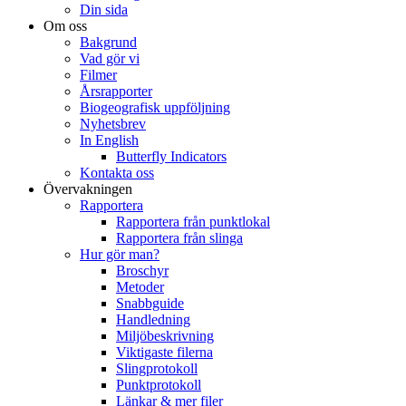
Din sida
Om oss
Bakgrund
Vad gör vi
Filmer
Årsrapporter
Biogeografisk uppföljning
Nyhetsbrev
In English
Butterfly Indicators
Kontakta oss
Övervakningen
Rapportera
Rapportera från punktlokal
Rapportera från slinga
Hur gör man?
Broschyr
Metoder
Snabbguide
Handledning
Miljöbeskrivning
Viktigaste filerna
Slingprotokoll
Punktprotokoll
Länkar & mer filer