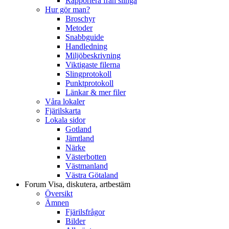
Rapportera från slinga
Hur gör man?
Broschyr
Metoder
Snabbguide
Handledning
Miljöbeskrivning
Viktigaste filerna
Slingprotokoll
Punktprotokoll
Länkar & mer filer
Våra lokaler
Fjärilskarta
Lokala sidor
Gotland
Jämtland
Närke
Västerbotten
Västmanland
Västra Götaland
Forum
Visa, diskutera, artbestäm
Översikt
Ämnen
Fjärilsfrågor
Bilder