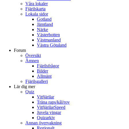
Våra lokaler
Fjärilskarta
Lokala sidor
Gotland
Jämtland
Närke
Västerbotten
Västmanland
Västra Götaland
Forum
Översikt
Ämnen
Fjärilsfrågor
Bilder
Allmänt
Fjärilsgalleri
Lär dig mer
Quiz
Vitfjärilar
Träna raps/kål/rov
VitfjärilarSpeed
Juvela vingar
Quizarkiv
Annan övervakning
Regionalt