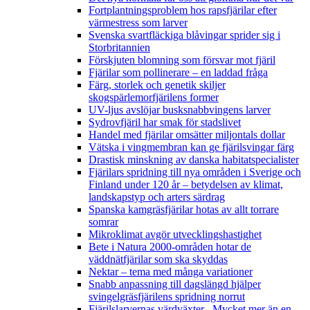
Fortplantningsproblem hos rapsfjärilar efter
värmestress som larver
Svenska svartfläckiga blåvingar sprider sig i
Storbritannien
Förskjuten blomning som försvar mot fjäril
Fjärilar som pollinerare – en laddad fråga
Färg, storlek och genetik skiljer
skogspärlemorfjärilens former
UV-ljus avslöjar busksnabbvingens larver
Sydrovfjäril har smak för stadslivet
Handel med fjärilar omsätter miljontals dollar
Vätska i vingmembran kan ge fjärilsvingar färg
Drastisk minskning av danska habitatspecialister
Fjärilars spridning till nya områden i Sverige och
Finland under 120 år
– betydelsen av klimat,
landskapstyp och arters särdrag
Spanska kamgräsfjärilar hotas av allt torrare
somrar
Mikroklimat avgör utvecklingshastighet
Bete i Natura 2000-områden hotar de
väddnätfjärilar som ska skyddas
Nektar – tema med många variationer
Snabb anpassning till dagslängd hjälper
svingelgräsfjärilens spridning norrut
Fjärilslarvernas värdväxter– Mycket mer än en