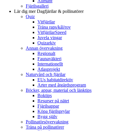
Allmänt
Fjärilsgalleri
Lär dig mer
Dagfjärilar & pollinatörer
Quiz
Vitfjärilar
Träna raps/kål/rov
VitfjärilarSpeed
Juvela vingar
Quizarkiv
Annan övervakning
Regionalt
Faunaväkteri
Internationellt
Atlasprojekt
Naturvård och fjärilar
EUs habitatdirektiv
Arter med åtgärdsprogram
Böcker, appar, material och länktips
Boktips
Resurser på nätet
Fjärilsappar
Köpa fjärilsprylar
Bygg själv
Pollinatörsövervakning
Träna på pollinatörer