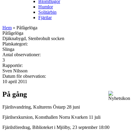
Blomflugor
Humlor
Solitärbin
Fjärilar
Hem
» Påfågelöga
Påfågelöga
Djäknabygd, Stenbrohult socken
Platskategori:
Slinga
Antal observationer:
3
Rapportör:
Sven Nilsson
Datum för observation:
10 april 2011
På gång
Fjärilsvandring, Kulturens Östarp 28 juni
Fjärilsexkursion, Konsthallen Norra Kvarken 11 juli
Fjärilsföredrag, Biblioteket i Mjölby, 23 september 18:00