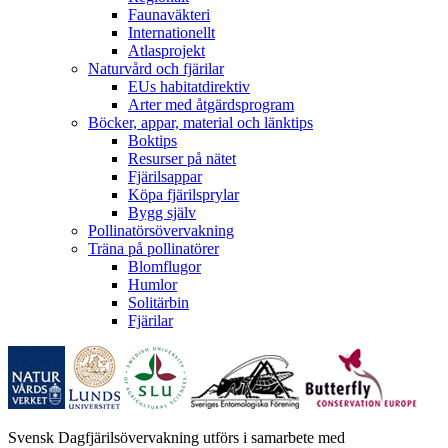
Faunaväkteri
Internationellt
Atlasprojekt
Naturvård och fjärilar
EUs habitatdirektiv
Arter med åtgärdsprogram
Böcker, appar, material och länktips
Boktips
Resurser på nätet
Fjärilsappar
Köpa fjärilsprylar
Bygg själv
Pollinatörsövervakning
Träna på pollinatörer
Blomflugor
Humlor
Solitärbin
Fjärilar
Svensk Dagfjärilsövervakning utförs i samarbete med