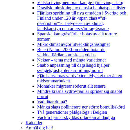
Vätska i vingmembran kan ge fjärilsvingar färg
Drastisk minskning av danska habitatspecialister
Fjärilars spridning till nya områden i Sverige och
Finland under 120 år <span class="sf-
description">– betydelsen av klimat,
landskapstyp och arters särdrag</span>
Spanska kamgräsfjärilar hotas av allt torrare
somrar
Mikroklimat avgör utvecklingshastighet
Bete i Natura 2000-områden hotar de
väddnätfjärilar som ska skyddas
Nektar – tema med många variationer
Snabb anpassning till dagslängd hjälper
svingelgräsfjärilens spridning norrut
Fjärilslarvernas värdväxter– Mycket mer än en
midsommarbukett
Monarker migrerar söderut allt senare
Mindre kräsna sydrovfjärilar sprider sig snabbt
norrut
Vad tittar du på?
Många slags pollinerare ger större bomullsskörd
Två generationer påfågelöga i Belgien
Vackra fjärilar skyddas oftare än alldagliga
Kalender
Anmäl dig här!