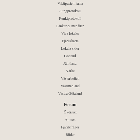
Viktigaste filerna
Slingprotokoll
Punktprotokoll
Länkar & mer filer
Våra lokaler
Fjärilskarta
Lokala sidor
Gotland
Jämtland
Närke
Västerbotten
Västmanland
Västra Götaland
Forum
Översikt
Ämnen
Fjärilsfrågor
Bilder