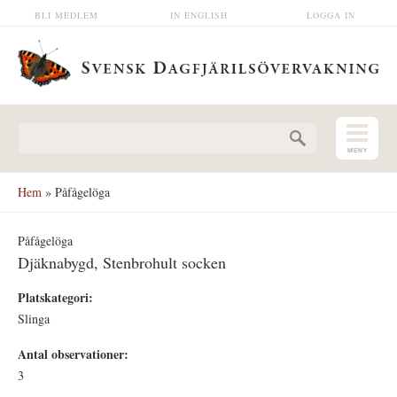
Hoppa till huvudinnehåll
BLI MEDLEM
IN ENGLISH
LOGGA IN
Sökformulär
Hem
» Påfågelöga
Påfågelöga
Djäknabygd, Stenbrohult socken
Platskategori:
Slinga
Antal observationer:
3