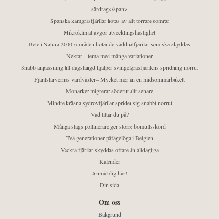
särdrag</span>
Spanska kamgräsfjärilar hotas av allt torrare somrar
Mikroklimat avgör utvecklingshastighet
Bete i Natura 2000-områden hotar de väddnätfjärilar som ska skyddas
Nektar – tema med många variationer
Snabb anpassning till dagslängd hjälper svingelgräsfjärilens spridning norrut
Fjärilslarvernas värdväxter– Mycket mer än en midsommarbukett
Monarker migrerar söderut allt senare
Mindre kräsna sydrovfjärilar sprider sig snabbt norrut
Vad tittar du på?
Många slags pollinerare ger större bomullsskörd
Två generationer påfågelöga i Belgien
Vackra fjärilar skyddas oftare än alldagliga
Kalender
Anmäl dig här!
Din sida
Om oss
Bakgrund