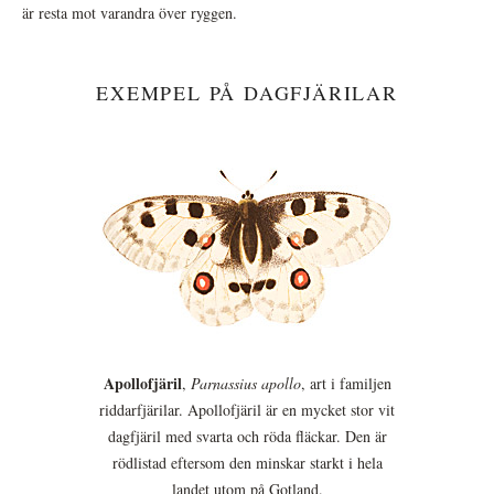
är resta mot varandra över ryggen.
EXEMPEL PÅ DAGFJÄRILAR
Apollofjäril
,
Parnassius apollo
, art i familjen
riddarfjärilar. Apollofjäril är en mycket stor vit
dagfjäril med svarta och röda fläckar. Den är
rödlistad eftersom den minskar starkt i hela
landet utom på Gotland.