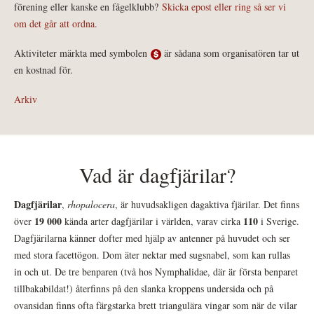
förening eller kanske en fågelklubb?
Skicka epost eller ring så ser vi
om det går att ordna.
Aktiviteter märkta med symbolen
är sådana som organisatören tar ut
en kostnad för.
Arkiv
Vad är dagfjärilar?
Dagfjärilar
,
rhopalocera
, är huvudsakligen dagaktiva fjärilar. Det finns
19 000
110
över
kända arter dagfjärilar i världen, varav cirka
i Sverige.
Dagfjärilarna känner dofter med hjälp av antenner på huvudet och ser
med stora facettögon. Dom äter nektar med sugsnabel, som kan rullas
in och ut. De tre benparen (två hos Nymphalidae, där är första benparet
tillbakabildat!) återfinns på den slanka kroppens undersida och på
ovansidan finns ofta färgstarka brett triangulära vingar som när de vilar