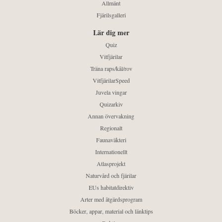
Allmänt
Fjärilsgalleri
Lär dig mer
Quiz
Vitfjärilar
Träna raps/kål/rov
VitfjärilarSpeed
Juvela vingar
Quizarkiv
Annan övervakning
Regionalt
Faunaväkteri
Internationellt
Atlasprojekt
Naturvård och fjärilar
EUs habitatdirektiv
Arter med åtgärdsprogram
Böcker, appar, material och länktips