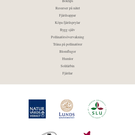
Boktips
Resurser på nätet
Fjärilsappar
Köpa fjärilsprylar
Bygg själv
Pollinatörsövervakning
Träna på pollinatörer
Blomflugor
Humlor
Solitärbin
Fjärilar