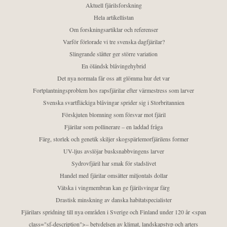
Aktuell fjärilsforskning
Hela artikellistan
Om forskningsartiklar och referenser
Varför förlorade vi tre svenska dagfjärilar?
Slingrande slåtter ger större variation
En öländsk blåvingehybrid
Det nya normala får oss att glömma hur det var
Fortplantningsproblem hos rapsfjärilar efter värmestress som larver
Svenska svartfläckiga blåvingar sprider sig i Storbritannien
Förskjuten blomning som försvar mot fjäril
Fjärilar som pollinerare – en laddad fråga
Färg, storlek och genetik skiljer skogspärlemorfjärilens former
UV-ljus avslöjar busksnabbvingens larver
Sydrovfjäril har smak för stadslivet
Handel med fjärilar omsätter miljontals dollar
Vätska i vingmembran kan ge fjärilsvingar färg
Drastisk minskning av danska habitatspecialister
Fjärilars spridning till nya områden i Sverige och Finland under 120 år <span
class="sf-description">– betydelsen av klimat, landskapstyp och arters