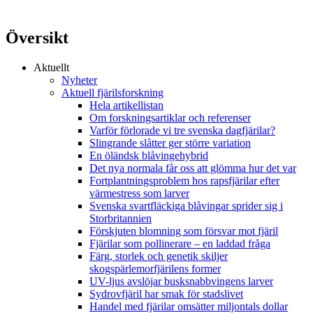
Översikt
Aktuellt
Nyheter
Aktuell fjärilsforskning
Hela artikellistan
Om forskningsartiklar och referenser
Varför förlorade vi tre svenska dagfjärilar?
Slingrande slåtter ger större variation
En öländsk blåvingehybrid
Det nya normala får oss att glömma hur det var
Fortplantningsproblem hos rapsfjärilar efter
värmestress som larver
Svenska svartfläckiga blåvingar sprider sig i
Storbritannien
Förskjuten blomning som försvar mot fjäril
Fjärilar som pollinerare – en laddad fråga
Färg, storlek och genetik skiljer
skogspärlemorfjärilens former
UV-ljus avslöjar busksnabbvingens larver
Sydrovfjäril har smak för stadslivet
Handel med fjärilar omsätter miljontals dollar