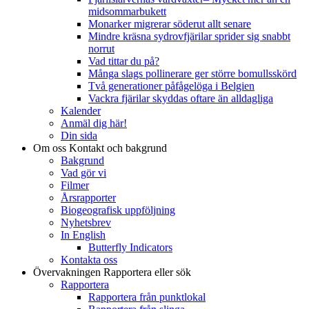
midsommarbukett
Monarker migrerar söderut allt senare
Mindre kräsna sydrovfjärilar sprider sig snabbt
norrut
Vad tittar du på?
Många slags pollinerare ger större bomullsskörd
Två generationer påfågelöga i Belgien
Vackra fjärilar skyddas oftare än alldagliga
Kalender
Anmäl dig här!
Din sida
Om oss
Kontakt och bakgrund
Bakgrund
Vad gör vi
Filmer
Årsrapporter
Biogeografisk uppföljning
Nyhetsbrev
In English
Butterfly Indicators
Kontakta oss
Övervakningen
Rapportera eller sök
Rapportera
Rapportera från punktlokal