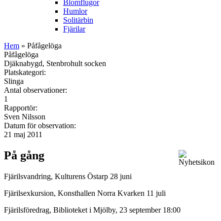
Blomflugor
Humlor
Solitärbin
Fjärilar
Hem
» Påfågelöga
Påfågelöga
Djäknabygd, Stenbrohult socken
Platskategori:
Slinga
Antal observationer:
1
Rapportör:
Sven Nilsson
Datum för observation:
21 maj 2011
På gång
Fjärilsvandring, Kulturens Östarp 28 juni
Fjärilsexkursion, Konsthallen Norra Kvarken 11 juli
Fjärilsföredrag, Biblioteket i Mjölby, 23 september 18:00