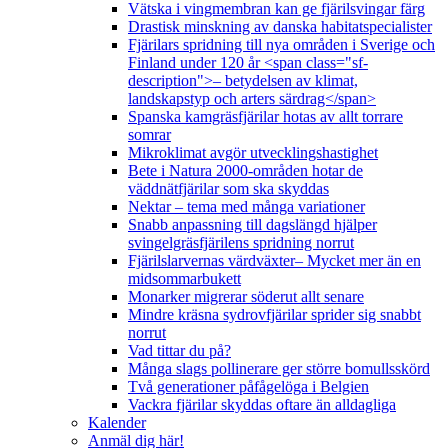
Vätska i vingmembran kan ge fjärilsvingar färg
Drastisk minskning av danska habitatspecialister
Fjärilars spridning till nya områden i Sverige och
Finland under 120 år <span class="sf-
description">– betydelsen av klimat,
landskapstyp och arters särdrag</span>
Spanska kamgräsfjärilar hotas av allt torrare
somrar
Mikroklimat avgör utvecklingshastighet
Bete i Natura 2000-områden hotar de
väddnätfjärilar som ska skyddas
Nektar – tema med många variationer
Snabb anpassning till dagslängd hjälper
svingelgräsfjärilens spridning norrut
Fjärilslarvernas värdväxter– Mycket mer än en
midsommarbukett
Monarker migrerar söderut allt senare
Mindre kräsna sydrovfjärilar sprider sig snabbt
norrut
Vad tittar du på?
Många slags pollinerare ger större bomullsskörd
Två generationer påfågelöga i Belgien
Vackra fjärilar skyddas oftare än alldagliga
Kalender
Anmäl dig här!