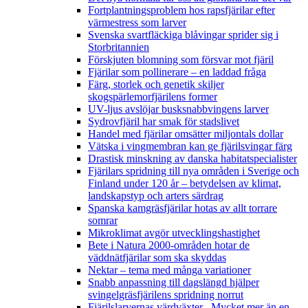
Fortplantningsproblem hos rapsfjärilar efter
värmestress som larver
Svenska svartfläckiga blåvingar sprider sig i
Storbritannien
Förskjuten blomning som försvar mot fjäril
Fjärilar som pollinerare – en laddad fråga
Färg, storlek och genetik skiljer
skogspärlemorfjärilens former
UV-ljus avslöjar busksnabbvingens larver
Sydrovfjäril har smak för stadslivet
Handel med fjärilar omsätter miljontals dollar
Vätska i vingmembran kan ge fjärilsvingar färg
Drastisk minskning av danska habitatspecialister
Fjärilars spridning till nya områden i Sverige och
Finland under 120 år
– betydelsen av klimat,
landskapstyp och arters särdrag
Spanska kamgräsfjärilar hotas av allt torrare
somrar
Mikroklimat avgör utvecklingshastighet
Bete i Natura 2000-områden hotar de
väddnätfjärilar som ska skyddas
Nektar – tema med många variationer
Snabb anpassning till dagslängd hjälper
svingelgräsfjärilens spridning norrut
Fjärilslarvernas värdväxter– Mycket mer än en