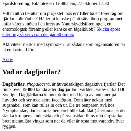
Fjärilsföredrag, Biblioteket i Trollhättan, 27 oktober 17:30
Vill ni att vi berättar om projektet hos er? Eller ha ett föredrag om
fjärilar i allmänhet? Håller ni kanske på att sätta ihop programmet
inför vårens möten i en krets av Naturskyddsföreningen, ett
entomologisk förening eller kanske en fågelklubb?
Skicka epost
eller ring så ser vi om det går att ordna.
Aktiviteter märkta med symbolen
är sådana som organisatören tar
ut en kostnad för.
Arkiv
Vad är dagfjärilar?
Dagfjärilar
,
rhopalocera
, är huvudsakligen dagaktiva fjärilar. Det
finns över
19 000
kända arter dagfjärilar i världen, varav cirka
110
i
Sverige. Dagfjärilarna känner dofter med hjälp av antenner på
huvudet och ser med stora facettögon. Dom äter nektar med
sugsnabel, som kan rullas in och ut. De tre benparen (två hos
Nymphalidae, där är första benparet tillbakabildat!) återfinns på den
slanka kroppens undersida och på ovansidan finns ofta färgstarka
brett triangulära vingar som när de vilar är resta mot varandra över
ryggen.