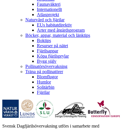
Faunaväkteri
Internationellt
Atlasprojekt
Naturvård och fjärilar
EUs habitatdirektiv
Arter med åtgärdsprogram
Böcker, appar, material och länktips
Boktips
Resurser på nätet
Fjärilsappar
Köpa fjärilsprylar
Bygg själv
Pollinatörsövervakning
Träna på pollinatörer
Blomflugor
Humlor
Solitärbin
Fjärilar
Svensk Dagfjärilsövervakning utförs i samarbete med