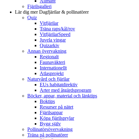
Allmänt
Fjärilsgalleri
Lär dig mer
Dagfjärilar & pollinatörer
Quiz
Vitfjärilar
Träna raps/kål/rov
VitfjärilarSpeed
Juvela vingar
Quizarkiv
Annan övervakning
Regionalt
Faunaväkteri
Internationellt
Atlasprojekt
Naturvård och fjärilar
EUs habitatdirektiv
Arter med åtgärdsprogram
Böcker, appar, material och länktips
Boktips
Resurser på nätet
Fjärilsappar
Köpa fjärilsprylar
Bygg själv
Pollinatörsövervakning
Träna på pollinatörer