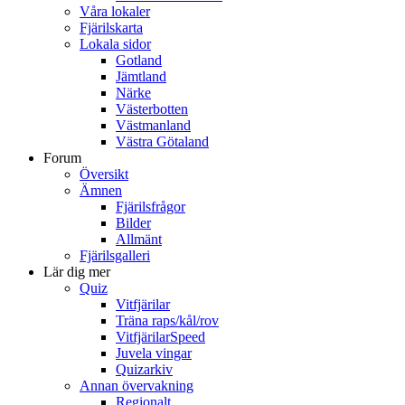
Våra lokaler
Fjärilskarta
Lokala sidor
Gotland
Jämtland
Närke
Västerbotten
Västmanland
Västra Götaland
Forum
Översikt
Ämnen
Fjärilsfrågor
Bilder
Allmänt
Fjärilsgalleri
Lär dig mer
Quiz
Vitfjärilar
Träna raps/kål/rov
VitfjärilarSpeed
Juvela vingar
Quizarkiv
Annan övervakning
Regionalt