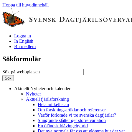
Hoppa till huvudinnehåll
Logga in
In English
Bli medlem
Sökformulär
Sök på webbplatsen
Aktuellt
Nyheter och kalender
Nyheter
Aktuell fjärilsforskning
Hela artikellistan
Om forskningsartiklar och referenser
Varför förlorade vi tre svenska dagfjärilar?
Slingrande slåtter ger större variation
En öländsk blåvingehybrid
Det nya normala får oss att glömma hur det var