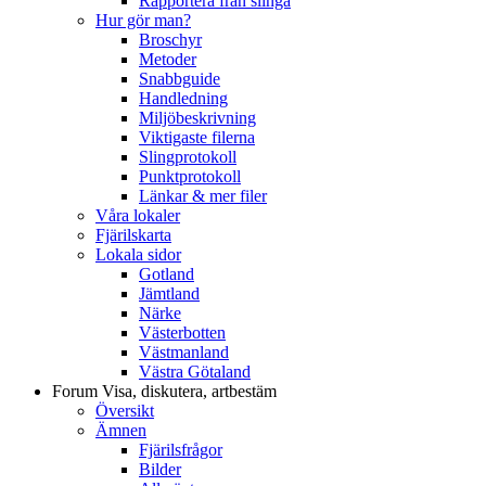
Rapportera från slinga
Hur gör man?
Broschyr
Metoder
Snabbguide
Handledning
Miljöbeskrivning
Viktigaste filerna
Slingprotokoll
Punktprotokoll
Länkar & mer filer
Våra lokaler
Fjärilskarta
Lokala sidor
Gotland
Jämtland
Närke
Västerbotten
Västmanland
Västra Götaland
Forum
Visa, diskutera, artbestäm
Översikt
Ämnen
Fjärilsfrågor
Bilder