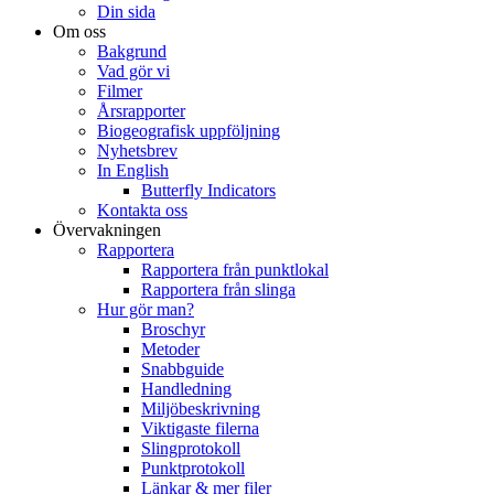
Din sida
Om oss
Bakgrund
Vad gör vi
Filmer
Årsrapporter
Biogeografisk uppföljning
Nyhetsbrev
In English
Butterfly Indicators
Kontakta oss
Övervakningen
Rapportera
Rapportera från punktlokal
Rapportera från slinga
Hur gör man?
Broschyr
Metoder
Snabbguide
Handledning
Miljöbeskrivning
Viktigaste filerna
Slingprotokoll
Punktprotokoll
Länkar & mer filer