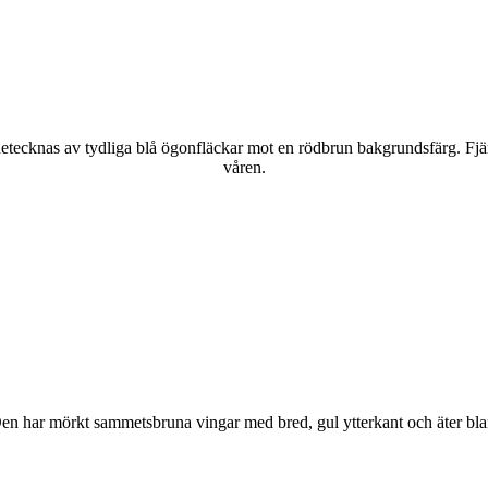
kännetecknas av tydliga blå ögonfläckar mot en rödbrun bakgrundsfärg. Fj
våren.
r. Den har mörkt sammetsbruna vingar med bred, gul ytterkant och äter bla