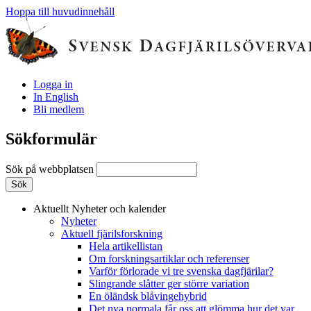
Hoppa till huvudinnehåll
Logga in
In English
Bli medlem
Sökformulär
Sök på webbplatsen
Aktuellt
Nyheter och kalender
Nyheter
Aktuell fjärilsforskning
Hela artikellistan
Om forskningsartiklar och referenser
Varför förlorade vi tre svenska dagfjärilar?
Slingrande slåtter ger större variation
En öländsk blåvingehybrid
Det nya normala får oss att glömma hur det var