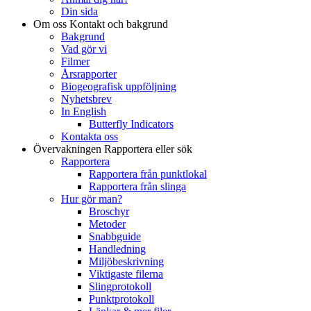
Din sida
Om oss
Kontakt och bakgrund
Bakgrund
Vad gör vi
Filmer
Årsrapporter
Biogeografisk uppföljning
Nyhetsbrev
In English
Butterfly Indicators
Kontakta oss
Övervakningen
Rapportera eller sök
Rapportera
Rapportera från punktlokal
Rapportera från slinga
Hur gör man?
Broschyr
Metoder
Snabbguide
Handledning
Miljöbeskrivning
Viktigaste filerna
Slingprotokoll
Punktprotokoll