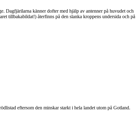
ge. Dagfjärilarna känner dofter med hjälp av antenner på huvudet och
ret tillbakabildat!) återfinns på den slanka kroppens undersida och på
är rödlistad eftersom den minskar starkt i hela landet utom på Gotland.