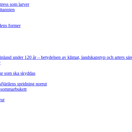
tress som larver
ritannien
ilens former
 Finland under 120 år
– betydelsen av klimat, landskapstyp och arters sär
r
lar som ska skyddas
fjärilens spridning norrut
idsommarbukett
rut