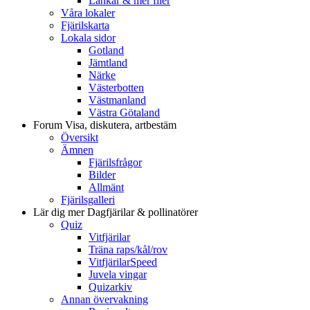
Länkar & mer filer
Våra lokaler
Fjärilskarta
Lokala sidor
Gotland
Jämtland
Närke
Västerbotten
Västmanland
Västra Götaland
Forum
Visa, diskutera, artbestäm
Översikt
Ämnen
Fjärilsfrågor
Bilder
Allmänt
Fjärilsgalleri
Lär dig mer
Dagfjärilar & pollinatörer
Quiz
Vitfjärilar
Träna raps/kål/rov
VitfjärilarSpeed
Juvela vingar
Quizarkiv
Annan övervakning