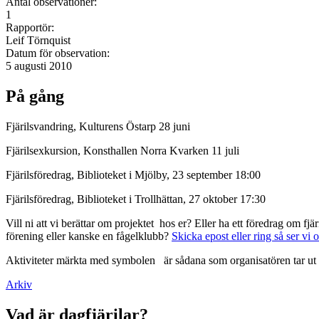
Antal observationer:
1
Rapportör:
Leif Törnquist
Datum för observation:
5 augusti 2010
På gång
Fjärilsvandring, Kulturens Östarp 28 juni
Fjärilsexkursion, Konsthallen Norra Kvarken 11 juli
Fjärilsföredrag, Biblioteket i Mjölby, 23 september 18:00
Fjärilsföredrag, Biblioteket i Trollhättan, 27 oktober 17:30
Vill ni att vi berättar om projektet hos er? Eller ha ett föredrag om f
förening eller kanske en fågelklubb?
Skicka epost eller ring så ser vi 
Aktiviteter märkta med symbolen
är sådana som organisatören tar ut 
Arkiv
Vad är dagfjärilar?