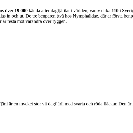
nns över
19 000
kända arter dagfjärilar i världen, varav cirka
110
i Sveri
as in och ut. De tre benparen (två hos Nymphalidae, där är första benpa
ar är resta mot varandra över ryggen.
lofjäril är en mycket stor vit dagfjäril med svarta och röda fläckar. Den 