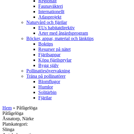
Regionalt
Faunaväkteri
Internationellt
Atlasprojekt
Naturvård och fjärilar
EUs habitatdirektiv
Arter med åtgärdsprogram
Böcker, appar, material och länktips
Boktips
Resurser på nätet
Fjärilsappar
Köpa fjärilsprylar
Bygg själv
Pollinatörsövervakning
Träna på pollinatörer
Blomflugor
Humlor
Solitärbin
Fjärilar
Hem
» Påfågelöga
Påfågelöga
Åsnatorp, Närke
Platskategori:
Slinga