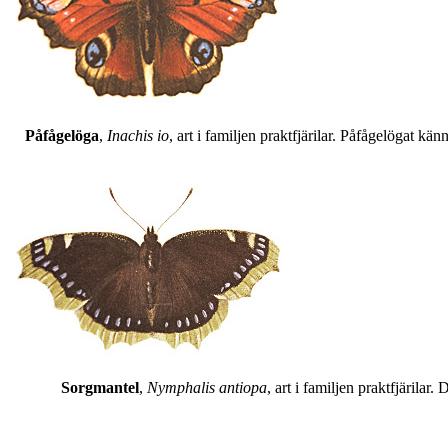
Påfågelöga
,
Inachis io
, art i familjen praktfjärilar. Påfågelögat 
Sorgmantel
,
Nymphalis antiopa
, art i familjen praktfjärila