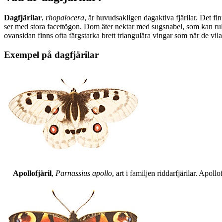
Dagfjärilar
,
rhopalocera
, är huvudsakligen dagaktiva fjärilar. Det fi
ser med stora facettögon. Dom äter nektar med sugsnabel, som kan rull
ovansidan finns ofta färgstarka brett triangulära vingar som när de vil
Exempel på dagfjärilar
Apollofjäril
,
Parnassius apollo
, art i familjen riddarfjärilar. Apol