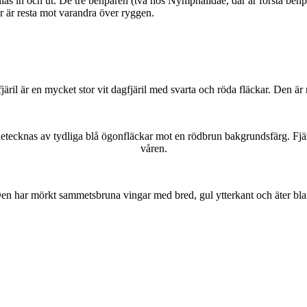
as in och ut. De tre benparen (två hos Nymphalidae, där är första benpa
ar är resta mot varandra över ryggen.
lofjäril är en mycket stor vit dagfjäril med svarta och röda fläckar. Den 
kännetecknas av tydliga blå ögonfläckar mot en rödbrun bakgrundsfärg. Fj
våren.
r. Den har mörkt sammetsbruna vingar med bred, gul ytterkant och äter bla