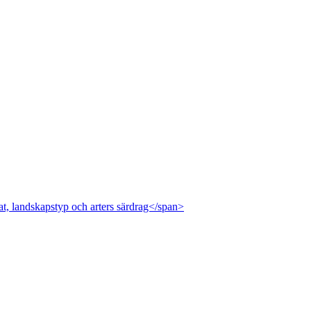
at, landskapstyp och arters särdrag</span>