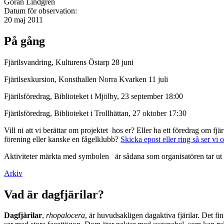
Göran Lindgren
Datum för observation:
20 maj 2011
På gång
Fjärilsvandring, Kulturens Östarp 28 juni
Fjärilsexkursion, Konsthallen Norra Kvarken 11 juli
Fjärilsföredrag, Biblioteket i Mjölby, 23 september 18:00
Fjärilsföredrag, Biblioteket i Trollhättan, 27 oktober 17:30
Vill ni att vi berättar om projektet hos er? Eller ha ett föredrag om f
förening eller kanske en fågelklubb?
Skicka epost eller ring så ser vi 
Aktiviteter märkta med symbolen
är sådana som organisatören tar ut 
Arkiv
Vad är dagfjärilar?
Dagfjärilar
,
rhopalocera
, är huvudsakligen dagaktiva fjärilar. Det fi