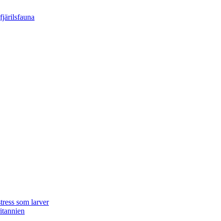
tress som larver
ritannien