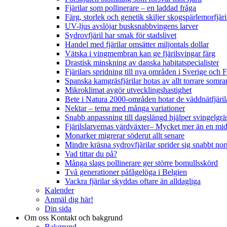
Fjärilar som pollinerare – en laddad fråga
Färg, storlek och genetik skiljer skogspärlemorfjär
UV-ljus avslöjar busksnabbvingens larver
Sydrovfjäril har smak för stadslivet
Handel med fjärilar omsätter miljontals dollar
Vätska i vingmembran kan ge fjärilsvingar färg
Drastisk minskning av danska habitatspecialister
Fjärilars spridning till nya områden i Sverige och
Spanska kamgräsfjärilar hotas av allt torrare somra
Mikroklimat avgör utvecklingshastighet
Bete i Natura 2000-områden hotar de väddnätfjäri
Nektar – tema med många variationer
Snabb anpassning till dagslängd hjälper svingelgräs
Fjärilslarvernas värdväxter– Mycket mer än en m
Monarker migrerar söderut allt senare
Mindre kräsna sydrovfjärilar sprider sig snabbt nor
Vad tittar du på?
Många slags pollinerare ger större bomullsskörd
Två generationer påfågelöga i Belgien
Vackra fjärilar skyddas oftare än alldagliga
Kalender
Anmäl dig här!
Din sida
Om oss
Kontakt och bakgrund
Bakgrund