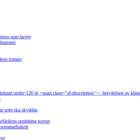
tress som larver
ritannien
ilens former
 Finland under 120 år <span class="sf-description">– betydelsen av klim
r
lar som ska skyddas
fjärilens spridning norrut
idsommarbukett
rut