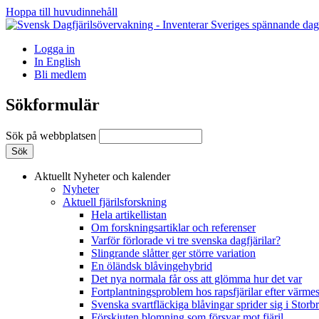
Hoppa till huvudinnehåll
Logga in
In English
Bli medlem
Sökformulär
Sök på webbplatsen
Aktuellt
Nyheter och kalender
Nyheter
Aktuell fjärilsforskning
Hela artikellistan
Om forskningsartiklar och referenser
Varför förlorade vi tre svenska dagfjärilar?
Slingrande slåtter ger större variation
En öländsk blåvingehybrid
Det nya normala får oss att glömma hur det var
Fortplantningsproblem hos rapsfjärilar efter värmes
Svenska svartfläckiga blåvingar sprider sig i Storb
Förskjuten blomning som försvar mot fjäril