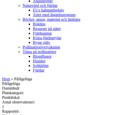
Atlasprojekt
Naturvård och fjärilar
EUs habitatdirektiv
Arter med åtgärdsprogram
Böcker, appar, material och länktips
Boktips
Resurser på nätet
Fjärilsappar
Köpa fjärilsprylar
Bygg själv
Pollinatörsövervakning
Träna på pollinatörer
Blomflugor
Humlor
Solitärbin
Fjärilar
Hem
» Påfågelöga
Påfågelöga
Dammhult
Platskategori:
Punktlokal
Antal observationer:
1
Rapportör: