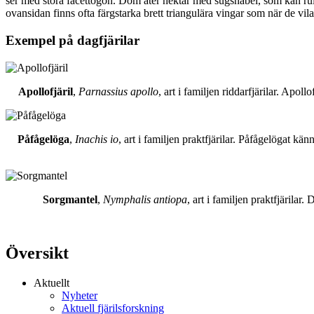
ser med stora facettögon. Dom äter nektar med sugsnabel, som kan rull
ovansidan finns ofta färgstarka brett triangulära vingar som när de vil
Exempel på dagfjärilar
Apollofjäril
,
Parnassius apollo
, art i familjen riddarfjärilar. Apol
Påfågelöga
,
Inachis io
, art i familjen praktfjärilar. Påfågelögat 
Sorgmantel
,
Nymphalis antiopa
, art i familjen praktfjärila
Översikt
Aktuellt
Nyheter
Aktuell fjärilsforskning