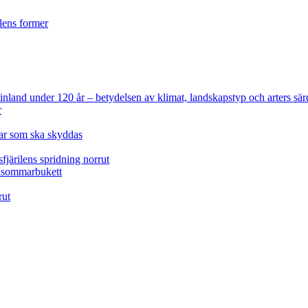
ilens former
 Finland under 120 år
– betydelsen av klimat, landskapstyp och arters sär
r
lar som ska skyddas
fjärilens spridning norrut
idsommarbukett
rut