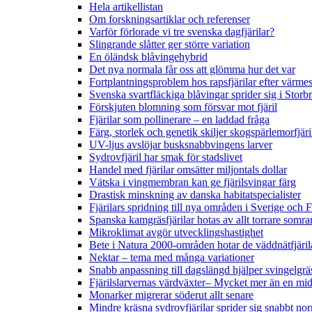
Hela artikellistan
Om forskningsartiklar och referenser
Varför förlorade vi tre svenska dagfjärilar?
Slingrande slåtter ger större variation
En öländsk blåvingehybrid
Det nya normala får oss att glömma hur det var
Fortplantningsproblem hos rapsfjärilar efter värmes
Svenska svartfläckiga blåvingar sprider sig i Storb
Förskjuten blomning som försvar mot fjäril
Fjärilar som pollinerare – en laddad fråga
Färg, storlek och genetik skiljer skogspärlemorfjär
UV-ljus avslöjar busksnabbvingens larver
Sydrovfjäril har smak för stadslivet
Handel med fjärilar omsätter miljontals dollar
Vätska i vingmembran kan ge fjärilsvingar färg
Drastisk minskning av danska habitatspecialister
Fjärilars spridning till nya områden i Sverige och
Spanska kamgräsfjärilar hotas av allt torrare somra
Mikroklimat avgör utvecklingshastighet
Bete i Natura 2000-områden hotar de väddnätfjäri
Nektar – tema med många variationer
Snabb anpassning till dagslängd hjälper svingelgräs
Fjärilslarvernas värdväxter– Mycket mer än en m
Monarker migrerar söderut allt senare
Mindre kräsna sydrovfjärilar sprider sig snabbt nor