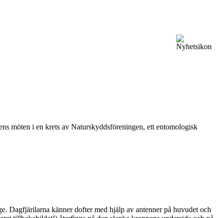
vårens möten i en krets av Naturskyddsföreningen, ett entomologisk
ge. Dagfjärilarna känner dofter med hjälp av antenner på huvudet och