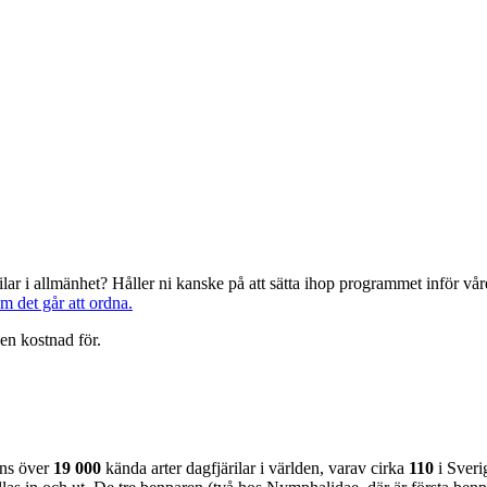
järilar i allmänhet? Håller ni kanske på att sätta ihop programmet inför 
om det går att ordna.
en kostnad för.
nns över
19 000
kända arter dagfjärilar i världen, varav cirka
110
i Sveri