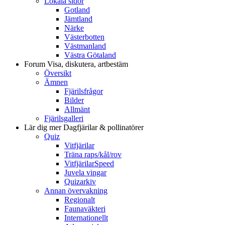
Lokala sidor
Gotland
Jämtland
Närke
Västerbotten
Västmanland
Västra Götaland
Forum
Visa, diskutera, artbestäm
Översikt
Ämnen
Fjärilsfrågor
Bilder
Allmänt
Fjärilsgalleri
Lär dig mer
Dagfjärilar & pollinatörer
Quiz
Vitfjärilar
Träna raps/kål/rov
VitfjärilarSpeed
Juvela vingar
Quizarkiv
Annan övervakning
Regionalt
Faunaväkteri
Internationellt