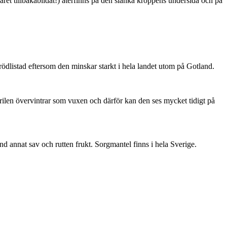
ret tillbakabildat!) återfinns på den slanka kroppens undersida och på
är rödlistad eftersom den minskar starkt i hela landet utom på Gotland.
ärilen övervintrar som vuxen och därför kan den ses mycket tidigt på
nd annat sav och rutten frukt. Sorgmantel finns i hela Sverige.