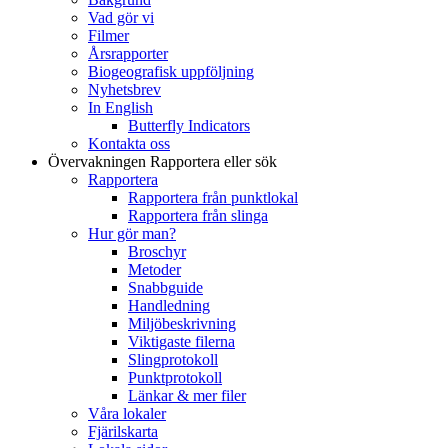
Vad gör vi
Filmer
Årsrapporter
Biogeografisk uppföljning
Nyhetsbrev
In English
Butterfly Indicators
Kontakta oss
Övervakningen
Rapportera eller sök
Rapportera
Rapportera från punktlokal
Rapportera från slinga
Hur gör man?
Broschyr
Metoder
Snabbguide
Handledning
Miljöbeskrivning
Viktigaste filerna
Slingprotokoll
Punktprotokoll
Länkar & mer filer
Våra lokaler
Fjärilskarta