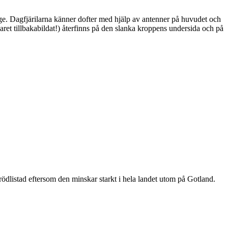
ge. Dagfjärilarna känner dofter med hjälp av antenner på huvudet och
ret tillbakabildat!) återfinns på den slanka kroppens undersida och på
är rödlistad eftersom den minskar starkt i hela landet utom på Gotland.