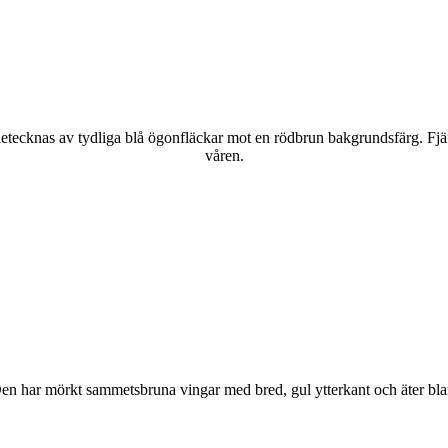
kännetecknas av tydliga blå ögonfläckar mot en rödbrun bakgrundsfärg. Fj
våren.
r. Den har mörkt sammetsbruna vingar med bred, gul ytterkant och äter bla