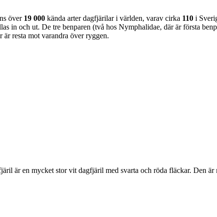
nns över
19 000
kända arter dagfjärilar i världen, varav cirka
110
i Sveri
as in och ut. De tre benparen (två hos Nymphalidae, där är första benpa
ar är resta mot varandra över ryggen.
lofjäril är en mycket stor vit dagfjäril med svarta och röda fläckar. Den 