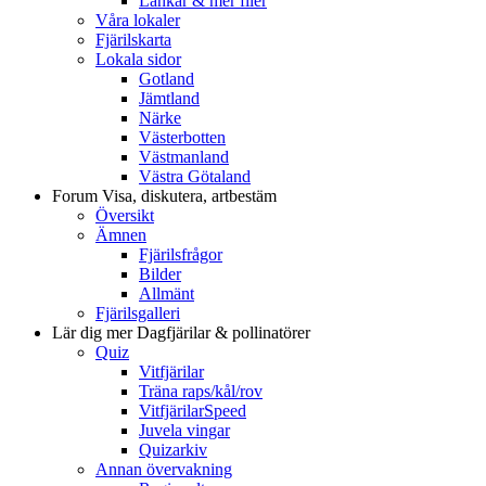
Länkar & mer filer
Våra lokaler
Fjärilskarta
Lokala sidor
Gotland
Jämtland
Närke
Västerbotten
Västmanland
Västra Götaland
Forum
Visa, diskutera, artbestäm
Översikt
Ämnen
Fjärilsfrågor
Bilder
Allmänt
Fjärilsgalleri
Lär dig mer
Dagfjärilar & pollinatörer
Quiz
Vitfjärilar
Träna raps/kål/rov
VitfjärilarSpeed
Juvela vingar
Quizarkiv
Annan övervakning