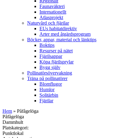
Regionalt
Faunaväkteri
Internationellt
Atlasprojekt
Naturvård och fjärilar
EUs habitatdirektiv
Arter med åtgärdsprogram
Böcker, appar, material och länktips
Boktips
Resurser på nätet
Fjärilsappar
Köpa fjärilsprylar
Bygg själv
Pollinatörsövervakning
Träna på pollinatörer
Blomflugor
Humlor
Solitärbin
Fjärilar
Hem
» Påfågelöga
Påfågelöga
Dammhult
Platskategori:
Punktlokal