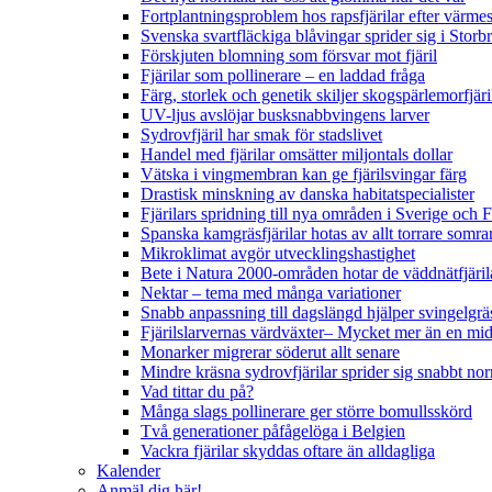
Fortplantningsproblem hos rapsfjärilar efter värmes
Svenska svartfläckiga blåvingar sprider sig i Storb
Förskjuten blomning som försvar mot fjäril
Fjärilar som pollinerare – en laddad fråga
Färg, storlek och genetik skiljer skogspärlemorfjär
UV-ljus avslöjar busksnabbvingens larver
Sydrovfjäril har smak för stadslivet
Handel med fjärilar omsätter miljontals dollar
Vätska i vingmembran kan ge fjärilsvingar färg
Drastisk minskning av danska habitatspecialister
Fjärilars spridning till nya områden i Sverige och
Spanska kamgräsfjärilar hotas av allt torrare somra
Mikroklimat avgör utvecklingshastighet
Bete i Natura 2000-områden hotar de väddnätfjäri
Nektar – tema med många variationer
Snabb anpassning till dagslängd hjälper svingelgräs
Fjärilslarvernas värdväxter– Mycket mer än en m
Monarker migrerar söderut allt senare
Mindre kräsna sydrovfjärilar sprider sig snabbt nor
Vad tittar du på?
Många slags pollinerare ger större bomullsskörd
Två generationer påfågelöga i Belgien
Vackra fjärilar skyddas oftare än alldagliga
Kalender
Anmäl dig här!