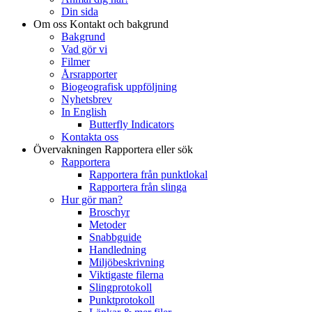
Din sida
Om oss
Kontakt och bakgrund
Bakgrund
Vad gör vi
Filmer
Årsrapporter
Biogeografisk uppföljning
Nyhetsbrev
In English
Butterfly Indicators
Kontakta oss
Övervakningen
Rapportera eller sök
Rapportera
Rapportera från punktlokal
Rapportera från slinga
Hur gör man?
Broschyr
Metoder
Snabbguide
Handledning
Miljöbeskrivning
Viktigaste filerna
Slingprotokoll
Punktprotokoll