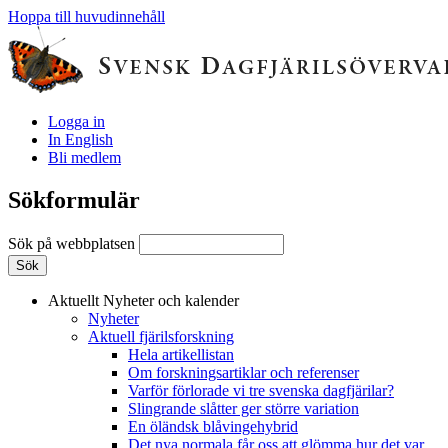
Hoppa till huvudinnehåll
Logga in
In English
Bli medlem
Sökformulär
Sök på webbplatsen
Aktuellt
Nyheter och kalender
Nyheter
Aktuell fjärilsforskning
Hela artikellistan
Om forskningsartiklar och referenser
Varför förlorade vi tre svenska dagfjärilar?
Slingrande slåtter ger större variation
En öländsk blåvingehybrid
Det nya normala får oss att glömma hur det var