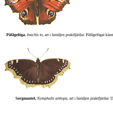
Påfågelöga
,
Inachis io
, art i familjen praktfjärilar. Påfågelögat 
Sorgmantel
,
Nymphalis antiopa
, art i familjen praktfjärila