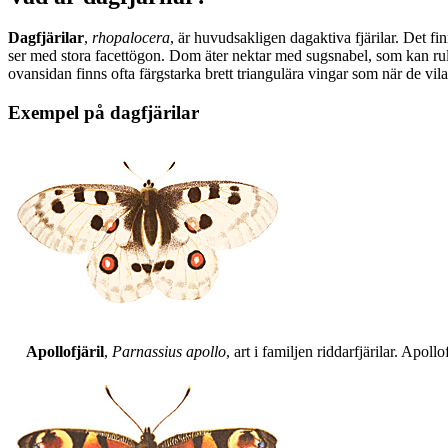
Dagfjärilar
,
rhopalocera
, är huvudsakligen dagaktiva fjärilar. Det fi
ser med stora facettögon. Dom äter nektar med sugsnabel, som kan rull
ovansidan finns ofta färgstarka brett triangulära vingar som när de vil
Exempel på dagfjärilar
Apollofjäril
,
Parnassius apollo
, art i familjen riddarfjärilar. Apol