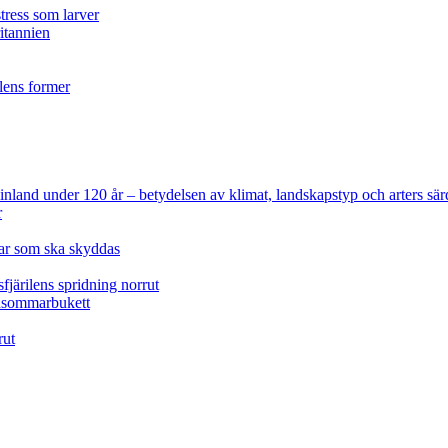
tress som larver
ritannien
ilens former
 Finland under 120 år
– betydelsen av klimat, landskapstyp och arters sär
r
lar som ska skyddas
fjärilens spridning norrut
idsommarbukett
rut