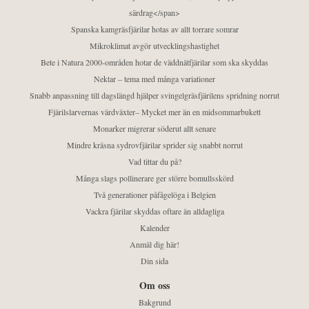
särdrag</span>
Spanska kamgräsfjärilar hotas av allt torrare somrar
Mikroklimat avgör utvecklingshastighet
Bete i Natura 2000-områden hotar de väddnätfjärilar som ska skyddas
Nektar – tema med många variationer
Snabb anpassning till dagslängd hjälper svingelgräsfjärilens spridning norrut
Fjärilslarvernas värdväxter– Mycket mer än en midsommarbukett
Monarker migrerar söderut allt senare
Mindre kräsna sydrovfjärilar sprider sig snabbt norrut
Vad tittar du på?
Många slags pollinerare ger större bomullsskörd
Två generationer påfågelöga i Belgien
Vackra fjärilar skyddas oftare än alldagliga
Kalender
Anmäl dig här!
Din sida
Om oss
Bakgrund