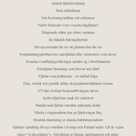
Aktuell fjärilsforskning
Hela artikellistan
Om forskningsartiklar och referenser
Varför förlorade vi tre svenska dagfjärilar?
Slingrande slåtter ger större variation
En öländsk blåvingehybrid
Det nya normala får oss att glömma hur det var
Fortplantningsproblem hos rapsfjärilar efter värmestress som larver
Svenska svartfläckiga blåvingar sprider sig i Storbritannien
Förskjuten blomning som försvar mot fjäril
Fjärilar som pollinerare – en laddad fråga
Färg, storlek och genetik skiljer skogspärlemorfjärilens former
UV-ljus avslöjar busksnabbvingens larver
Sydrovfjäril har smak för stadslivet
Handel med fjärilar omsätter miljontals dollar
Vätska i vingmembran kan ge fjärilsvingar färg
Drastisk minskning av danska habitatspecialister
Fjärilars spridning till nya områden i Sverige och Finland under 120 år <span
class="sf-description">– betydelsen av klimat, landskapstyp och arters