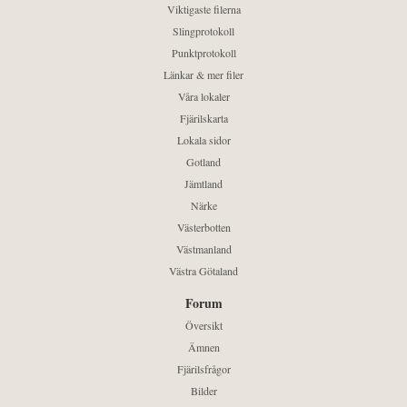
Viktigaste filerna
Slingprotokoll
Punktprotokoll
Länkar & mer filer
Våra lokaler
Fjärilskarta
Lokala sidor
Gotland
Jämtland
Närke
Västerbotten
Västmanland
Västra Götaland
Forum
Översikt
Ämnen
Fjärilsfrågor
Bilder