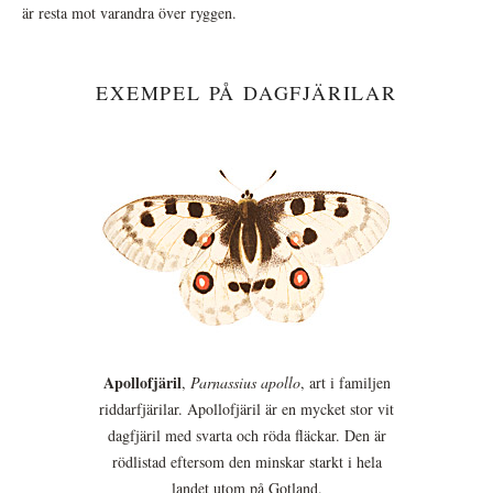
är resta mot varandra över ryggen.
EXEMPEL PÅ DAGFJÄRILAR
Apollofjäril
,
Parnassius apollo
, art i familjen
riddarfjärilar. Apollofjäril är en mycket stor vit
dagfjäril med svarta och röda fläckar. Den är
rödlistad eftersom den minskar starkt i hela
landet utom på Gotland.