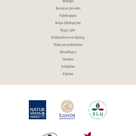
Boktips
Resurser på nätet
Fjärilsappar
Köpa fjärilsprylar
Bygg själv
Pollinatörsövervakning
Träna på pollinatörer
Blomflugor
Humlor
Solitärbin
Fjärilar