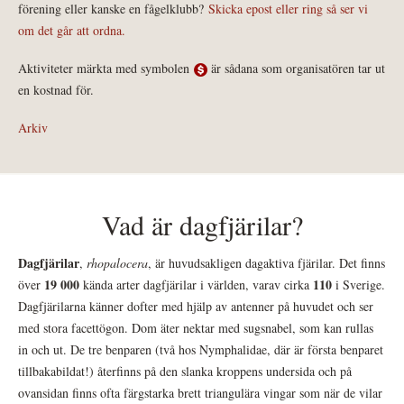
förening eller kanske en fågelklubb?
Skicka epost eller ring så ser vi
om det går att ordna.
Aktiviteter märkta med symbolen
är sådana som organisatören tar ut
en kostnad för.
Arkiv
Vad är dagfjärilar?
Dagfjärilar
,
rhopalocera
, är huvudsakligen dagaktiva fjärilar. Det finns
19 000
110
över
kända arter dagfjärilar i världen, varav cirka
i Sverige.
Dagfjärilarna känner dofter med hjälp av antenner på huvudet och ser
med stora facettögon. Dom äter nektar med sugsnabel, som kan rullas
in och ut. De tre benparen (två hos Nymphalidae, där är första benparet
tillbakabildat!) återfinns på den slanka kroppens undersida och på
ovansidan finns ofta färgstarka brett triangulära vingar som när de vilar