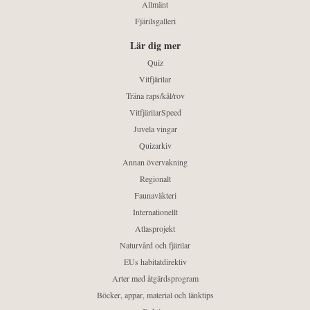
Allmänt
Fjärilsgalleri
Lär dig mer
Quiz
Vitfjärilar
Träna raps/kål/rov
VitfjärilarSpeed
Juvela vingar
Quizarkiv
Annan övervakning
Regionalt
Faunaväkteri
Internationellt
Atlasprojekt
Naturvård och fjärilar
EUs habitatdirektiv
Arter med åtgärdsprogram
Böcker, appar, material och länktips