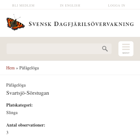
Hoppa till huvudinnehåll
BLI MEDLEM
IN ENGLISH
LOGGA IN
Sökformulär
Hem
» Påfågelöga
Påfågelöga
Svartsjö-Sörstugan
Platskategori:
Slinga
Antal observationer:
3