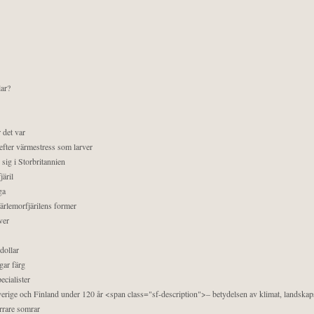
lar?
 det var
efter värmestress som larver
sig i Storbritannien
äril
ga
pärlemorfjärilens former
ver
dollar
gar färg
ecialister
 Sverige och Finland under 120 år <span class="sf-description">– betydelsen av klimat, landska
orrare somrar