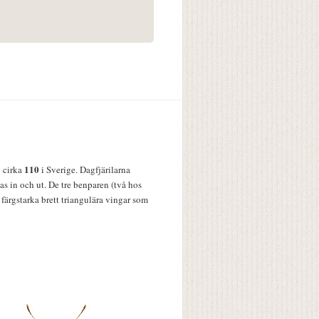
110
v cirka
i Sverige. Dagfjärilarna
s in och ut. De tre benparen (två hos
färgstarka brett triangulära vingar som