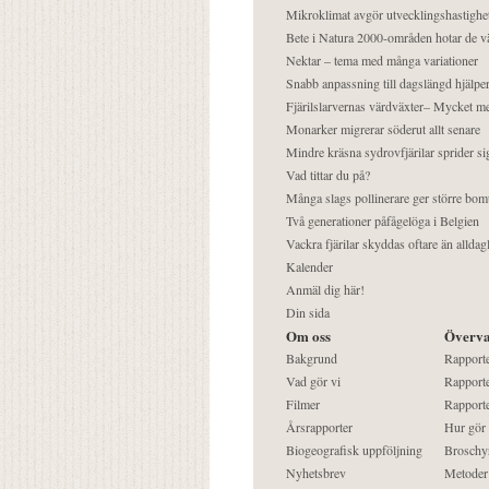
Mikroklimat avgör utvecklingshastighe
Bete i Natura 2000-områden hotar de v
Nektar – tema med många variationer
Snabb anpassning till dagslängd hjälper
Fjärilslarvernas värdväxter– Mycket 
Monarker migrerar söderut allt senare
Mindre kräsna sydrovfjärilar sprider si
Vad tittar du på?
Många slags pollinerare ger större bom
Två generationer påfågelöga i Belgien
Vackra fjärilar skyddas oftare än alldag
Kalender
Anmäl dig här!
Din sida
Om oss
Överva
Bakgrund
Rapport
Vad gör vi
Rapporte
Filmer
Rapporte
Årsrapporter
Hur gör
Biogeografisk uppföljning
Broschy
Nyhetsbrev
Metoder