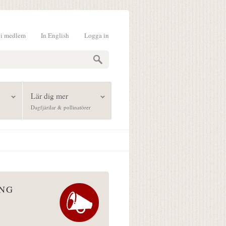
li medlem
In English
Logga in
formulär
Lär dig mer
Dagfjärilar & pollinatörer
ÅNG