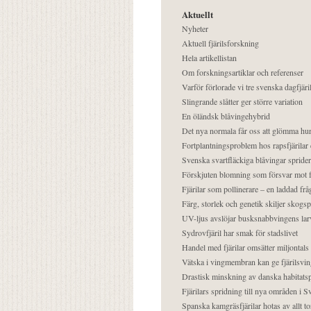
Aktuellt
Nyheter
Aktuell fjärilsforskning
Hela artikellistan
Om forskningsartiklar och referenser
Varför förlorade vi tre svenska dagfjäri
Slingrande slåtter ger större variation
En öländsk blåvingehybrid
Det nya normala får oss att glömma hur
Fortplantningsproblem hos rapsfjärilar 
Svenska svartfläckiga blåvingar sprider 
Förskjuten blomning som försvar mot fj
Fjärilar som pollinerare – en laddad frå
Färg, storlek och genetik skiljer skogs
UV-ljus avslöjar busksnabbvingens lar
Sydrovfjäril har smak för stadslivet
Handel med fjärilar omsätter miljontals 
Vätska i vingmembran kan ge fjärilsvin
Drastisk minskning av danska habitatsp
Fjärilars spridning till nya områden i
Spanska kamgräsfjärilar hotas av allt t