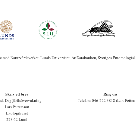
te med Naturvårdsverket, Lunds Universitet, ArtDatabanken, Sveriges Entomologis
Skriv ett brev
Ring oss
sk Dagfjärilsövervakning
Telefon: 046-222 3818 (Lars Petter
Lars Pettersson
Ekologihuset
223 62 Lund