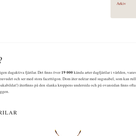
Arkiv
?
19 000
igen dagaktiva fjärilar. Det finns över
kända arter dagfjärilar i världen, vara
huvudet och ser med stora facettögon. Dom äter nektar med sugsnabel, som kan rulla
bakabildat!) återfinns på den slanka kroppens undersida och på ovansidan finns ofta 
yggen.
RILAR