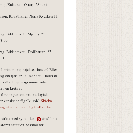
ring, Kulturens Östarp 28 juni
rsion, Konsthallen Norra Kvarken 11
rag, Biblioteket i Mjölby, 23
18:00
rag, Biblioteket i Trollhättan, 27
:30
vi berättar om projektet hos er? Eller
rag om fjärilar i allmänhet? Håller ni
tt sätta ihop programmet inför
n i en krets av
föreningen, ett entomologisk
ler kanske en fågelklubb?
Skicka
ring så ser vi om det går att ordna.
r märkta med symbolen
är sådana
tören tar ut en kostnad för.