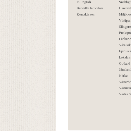
In English
Snabbgu
Butterfly Indicators
Handled
Kontakta oss
Miljöbes
Viktigast
Slingpro
Punktpro
Länkar &
Våra lok
Fjärilska
Lokala s
Gotland
Jämtlan
Närke
Västerbo
Västman
Västra G