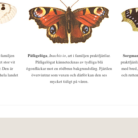
Påfågelöga
Sorgman
 i familjen
,
Inachis io
, art i familjen praktfjärilar.
t stor vit
Påfågelögat kännetecknas av tydliga blå
praktfjäri
r. Den är
ögonfläckar mot en rödbrun bakgrundsfärg. Fjärilen
med bred,
 hela landet
övervintrar som vuxen och därför kan den ses
och rutten
mycket tidigt på våren.