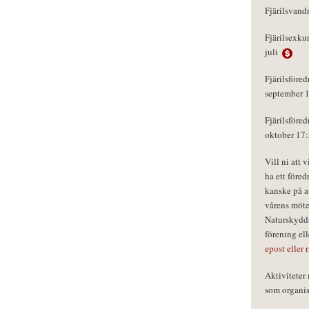
Fjärilsvand
Fjärilsexku
juli
Fjärilsföred
september 
Fjärilsföred
oktober 17
Vill ni att 
ha ett föred
kanske på a
vårens möte
Naturskydds
förening el
epost eller 
Aktivitete
som organisa