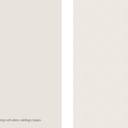
pstyp och arters särdrag</span>