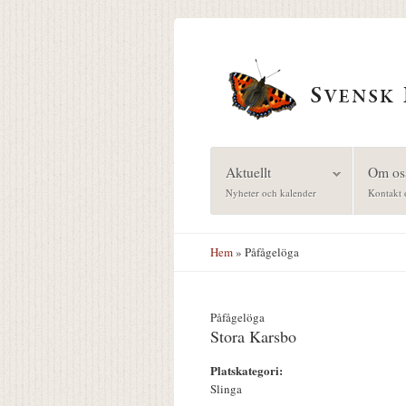
Hoppa till huvudinnehåll
Aktuellt
Om os
Nyheter och kalender
Kontakt 
Hem
» Påfågelöga
Påfågelöga
Stora Karsbo
Platskategori:
Slinga