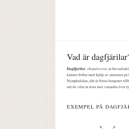
Vad är dagfjärilar
Dagfjärilar
,
rhopalocera
, är huvudsakl
känner dofter med hjälp av antenner på 
Nymphalidae, där är första benparet till
när de vilar är resta mot varandra över r
EXEMPEL PÅ DAGFJÄ