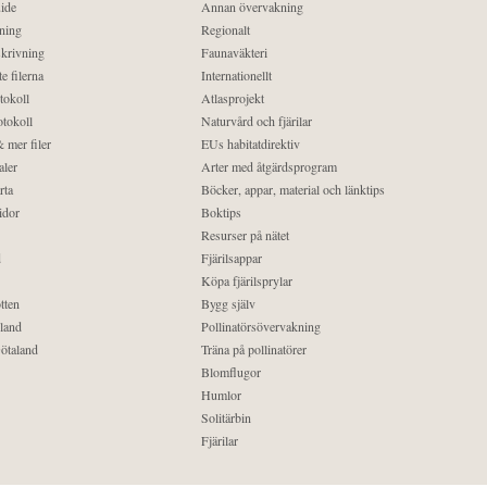
ide
Annan övervakning
ning
Regionalt
krivning
Faunaväkteri
e filerna
Internationellt
tokoll
Atlasprojekt
tokoll
Naturvård och fjärilar
 mer filer
EUs habitatdirektiv
aler
Arter med åtgärdsprogram
rta
Böcker, appar, material och länktips
idor
Boktips
Resurser på nätet
d
Fjärilsappar
Köpa fjärilsprylar
tten
Bygg själv
land
Pollinatörsövervakning
ötaland
Träna på pollinatörer
Blomflugor
Humlor
Solitärbin
Fjärilar