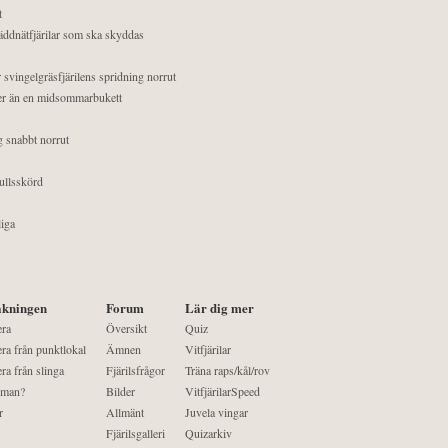
t
äddnätfjärilar som ska skyddas
 svingelgräsfjärilens spridning norrut
mer än en midsommarbukett
g snabbt norrut
ullsskörd
liga
kningen
Forum
Lär dig mer
era
Översikt
Quiz
ra från punktlokal
Ämnen
Vitfjärilar
ra från slinga
Fjärilsfrågor
Träna raps/kål/rov
 man?
Bilder
VitfjärilarSpeed
r
Allmänt
Juvela vingar
Fjärilsgalleri
Quizarkiv