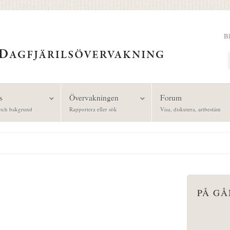
B
Sök
s
Övervakningen
Forum
och bakgrund
Rapportera eller sök
Visa, diskutera, artbestäm
PÅ G