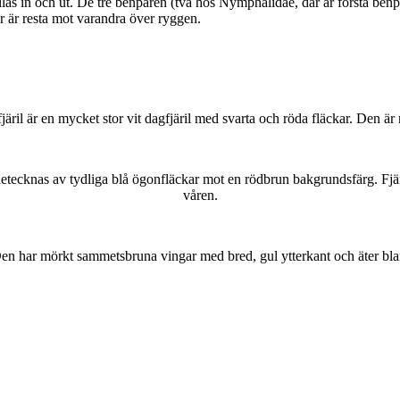
as in och ut. De tre benparen (två hos Nymphalidae, där är första benpa
ar är resta mot varandra över ryggen.
lofjäril är en mycket stor vit dagfjäril med svarta och röda fläckar. Den 
kännetecknas av tydliga blå ögonfläckar mot en rödbrun bakgrundsfärg. Fj
våren.
r. Den har mörkt sammetsbruna vingar med bred, gul ytterkant och äter bla