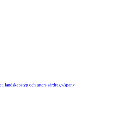
at, landskapstyp och arters särdrag</span>