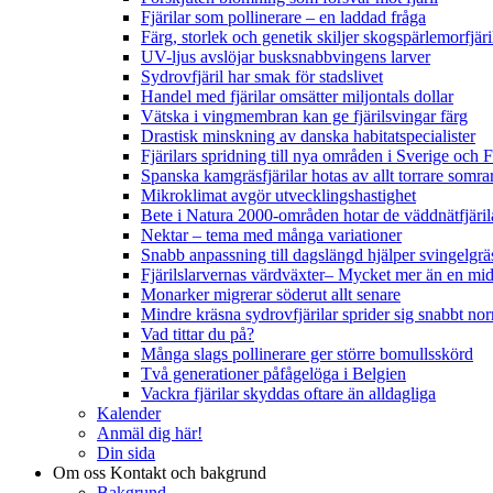
Fjärilar som pollinerare – en laddad fråga
Färg, storlek och genetik skiljer skogspärlemorfjär
UV-ljus avslöjar busksnabbvingens larver
Sydrovfjäril har smak för stadslivet
Handel med fjärilar omsätter miljontals dollar
Vätska i vingmembran kan ge fjärilsvingar färg
Drastisk minskning av danska habitatspecialister
Fjärilars spridning till nya områden i Sverige och
Spanska kamgräsfjärilar hotas av allt torrare somra
Mikroklimat avgör utvecklingshastighet
Bete i Natura 2000-områden hotar de väddnätfjäri
Nektar – tema med många variationer
Snabb anpassning till dagslängd hjälper svingelgräs
Fjärilslarvernas värdväxter– Mycket mer än en m
Monarker migrerar söderut allt senare
Mindre kräsna sydrovfjärilar sprider sig snabbt nor
Vad tittar du på?
Många slags pollinerare ger större bomullsskörd
Två generationer påfågelöga i Belgien
Vackra fjärilar skyddas oftare än alldagliga
Kalender
Anmäl dig här!
Din sida
Om oss
Kontakt och bakgrund
Bakgrund