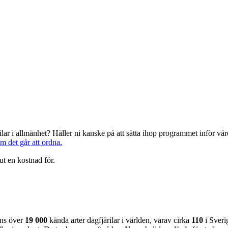
järilar i allmänhet? Håller ni kanske på att sätta ihop programmet inför 
om det går att ordna.
ut en kostnad för.
nns över
19 000
kända arter dagfjärilar i världen, varav cirka
110
i Sveri