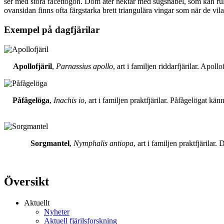
ser med stora facettögon. Dom äter nektar med sugsnabel, som kan rull
ovansidan finns ofta färgstarka brett triangulära vingar som när de vil
Exempel på dagfjärilar
Apollofjäril
,
Parnassius apollo
, art i familjen riddarfjärilar. Apol
Påfågelöga
,
Inachis io
, art i familjen praktfjärilar. Påfågelögat 
Sorgmantel
,
Nymphalis antiopa
, art i familjen praktfjärila
Översikt
Aktuellt
Nyheter
Aktuell fjärilsforskning