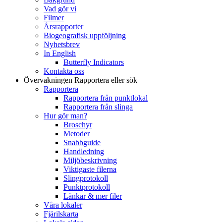
Vad gör vi
Filmer
Årsrapporter
Biogeografisk uppföljning
Nyhetsbrev
In English
Butterfly Indicators
Kontakta oss
Övervakningen
Rapportera eller sök
Rapportera
Rapportera från punktlokal
Rapportera från slinga
Hur gör man?
Broschyr
Metoder
Snabbguide
Handledning
Miljöbeskrivning
Viktigaste filerna
Slingprotokoll
Punktprotokoll
Länkar & mer filer
Våra lokaler
Fjärilskarta