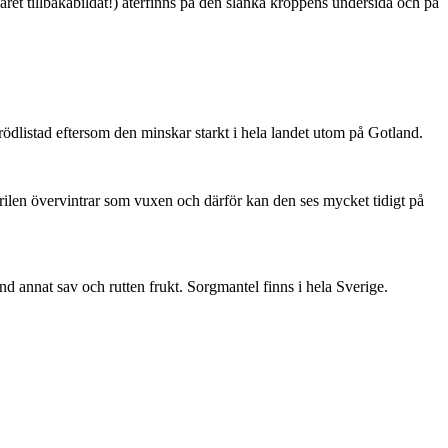
ret tillbakabildat!) återfinns på den slanka kroppens undersida och på
är rödlistad eftersom den minskar starkt i hela landet utom på Gotland.
ärilen övervintrar som vuxen och därför kan den ses mycket tidigt på
nd annat sav och rutten frukt. Sorgmantel finns i hela Sverige.