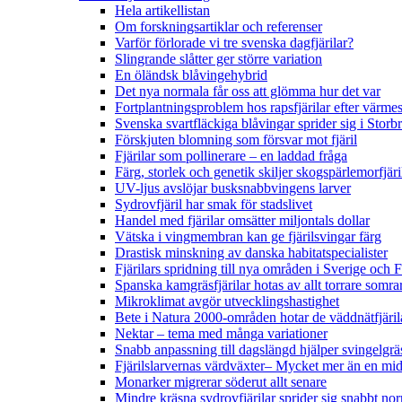
Hela artikellistan
Om forskningsartiklar och referenser
Varför förlorade vi tre svenska dagfjärilar?
Slingrande slåtter ger större variation
En öländsk blåvingehybrid
Det nya normala får oss att glömma hur det var
Fortplantningsproblem hos rapsfjärilar efter värmes
Svenska svartfläckiga blåvingar sprider sig i Storb
Förskjuten blomning som försvar mot fjäril
Fjärilar som pollinerare – en laddad fråga
Färg, storlek och genetik skiljer skogspärlemorfjär
UV-ljus avslöjar busksnabbvingens larver
Sydrovfjäril har smak för stadslivet
Handel med fjärilar omsätter miljontals dollar
Vätska i vingmembran kan ge fjärilsvingar färg
Drastisk minskning av danska habitatspecialister
Fjärilars spridning till nya områden i Sverige och
Spanska kamgräsfjärilar hotas av allt torrare somra
Mikroklimat avgör utvecklingshastighet
Bete i Natura 2000-områden hotar de väddnätfjäri
Nektar – tema med många variationer
Snabb anpassning till dagslängd hjälper svingelgräs
Fjärilslarvernas värdväxter– Mycket mer än en m
Monarker migrerar söderut allt senare
Mindre kräsna sydrovfjärilar sprider sig snabbt nor