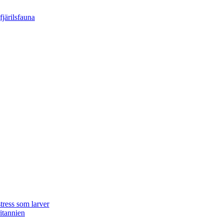
tress som larver
ritannien