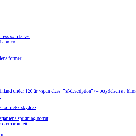
tress som larver
ritannien
ilens former
 Finland under 120 år <span class="sf-description">– betydelsen av klim
r
lar som ska skyddas
fjärilens spridning norrut
idsommarbukett
rut