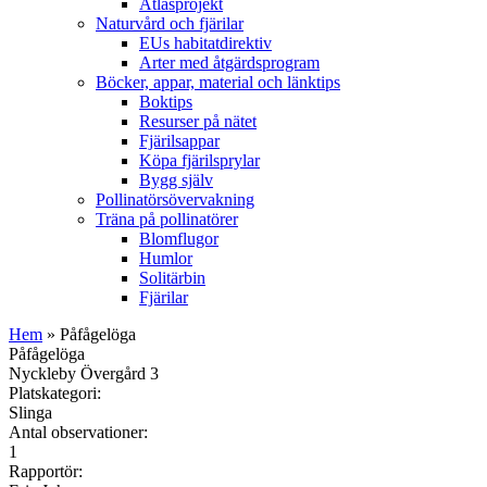
Atlasprojekt
Naturvård och fjärilar
EUs habitatdirektiv
Arter med åtgärdsprogram
Böcker, appar, material och länktips
Boktips
Resurser på nätet
Fjärilsappar
Köpa fjärilsprylar
Bygg själv
Pollinatörsövervakning
Träna på pollinatörer
Blomflugor
Humlor
Solitärbin
Fjärilar
Hem
» Påfågelöga
Påfågelöga
Nyckleby Övergård 3
Platskategori:
Slinga
Antal observationer:
1
Rapportör: