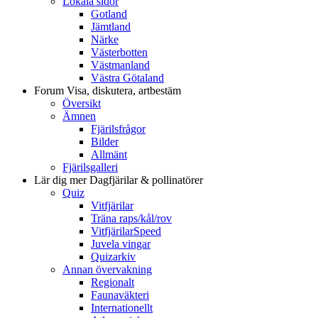
Lokala sidor
Gotland
Jämtland
Närke
Västerbotten
Västmanland
Västra Götaland
Forum
Visa, diskutera, artbestäm
Översikt
Ämnen
Fjärilsfrågor
Bilder
Allmänt
Fjärilsgalleri
Lär dig mer
Dagfjärilar & pollinatörer
Quiz
Vitfjärilar
Träna raps/kål/rov
VitfjärilarSpeed
Juvela vingar
Quizarkiv
Annan övervakning
Regionalt
Faunaväkteri
Internationellt