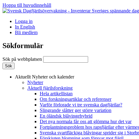
Hoppa till huvudinnehåll
Logga in
In English
Bli medlem
Sökformulär
Sök på webbplatsen
Aktuellt
Nyheter och kalender
Nyheter
Aktuell fjärilsforskning
Hela artikellistan
Om forskningsartiklar och referenser
Varför förlorade vi tre svenska dagfjärilar?
Slingrande slåtter ger större variation
En öländsk blåvingehybrid
Det nya normala får oss att glömma hur det var
Fortplantningsproblem hos rapsfjärilar efter värmes
Svenska svartfläckiga blåvingar sprider sig i Storb
Förskjuten blomning som försvar mot fjäril