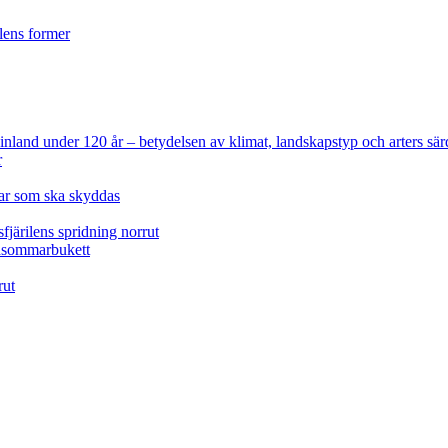
ilens former
 Finland under 120 år
– betydelsen av klimat, landskapstyp och arters sär
r
lar som ska skyddas
fjärilens spridning norrut
idsommarbukett
rut