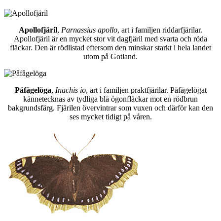
Apollofjäril
,
Parnassius apollo
, art i familjen riddarfjärilar.
Apollofjäril är en mycket stor vit dagfjäril med svarta och röda
fläckar. Den är rödlistad eftersom den minskar starkt i hela landet
utom på Gotland.
Påfågelöga
,
Inachis io
, art i familjen praktfjärilar. Påfågelögat
kännetecknas av tydliga blå ögonfläckar mot en rödbrun
bakgrundsfärg. Fjärilen övervintrar som vuxen och därför kan den
ses mycket tidigt på våren.