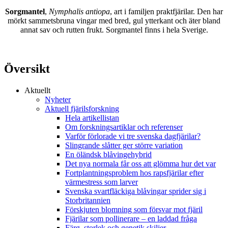
Sorgmantel
,
Nymphalis antiopa
, art i familjen praktfjärilar. Den har
mörkt sammetsbruna vingar med bred, gul ytterkant och äter bland
annat sav och rutten frukt. Sorgmantel finns i hela Sverige.
Översikt
Aktuellt
Nyheter
Aktuell fjärilsforskning
Hela artikellistan
Om forskningsartiklar och referenser
Varför förlorade vi tre svenska dagfjärilar?
Slingrande slåtter ger större variation
En öländsk blåvingehybrid
Det nya normala får oss att glömma hur det var
Fortplantningsproblem hos rapsfjärilar efter
värmestress som larver
Svenska svartfläckiga blåvingar sprider sig i
Storbritannien
Förskjuten blomning som försvar mot fjäril
Fjärilar som pollinerare – en laddad fråga
Färg, storlek och genetik skiljer