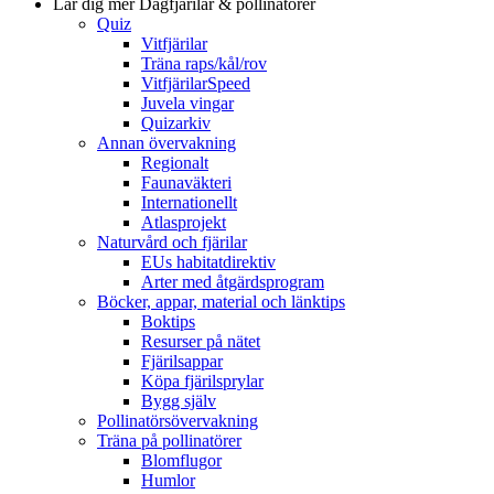
Lär dig mer
Dagfjärilar & pollinatörer
Quiz
Vitfjärilar
Träna raps/kål/rov
VitfjärilarSpeed
Juvela vingar
Quizarkiv
Annan övervakning
Regionalt
Faunaväkteri
Internationellt
Atlasprojekt
Naturvård och fjärilar
EUs habitatdirektiv
Arter med åtgärdsprogram
Böcker, appar, material och länktips
Boktips
Resurser på nätet
Fjärilsappar
Köpa fjärilsprylar
Bygg själv
Pollinatörsövervakning
Träna på pollinatörer
Blomflugor
Humlor