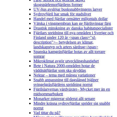
skogspärlemorfjärilens former
UV-ljus avslöjar busksnabbvingens larver
Sydrovfjäril har smak för stadslivet
Handel med fjärilar omsätter miljontals dollar
Vätska i vingmembran kan ge fjärilsvingar färg
Drastisk minskning av danska habitatspecialister
Fjärilars spridning till nya områden i Sverige och
Finland under 120 år <span class="sf-
description">– betydelsen av klimat,
landskapstyp och arters särdrag</span>
Spanska kamgräsfjärilar hotas av allt torrare
somrar
Mikroklimat avgör utvecklingshastighet
Bete i Natura 2000-områden hotar de
väddnätfjärilar som ska skyddas
Nektar – tema med många variationer
Snabb anpassning till dagslängd hjälper
svingelgräsfjärilens spridning norrut
Fjärilslarvernas värdväxter– Mycket mer än en
midsommarbukett
Monarker migrerar söderut allt senare
Mindre kräsna sydrovfjärilar sprider sig snabbt
norrut
Vad tittar du på?