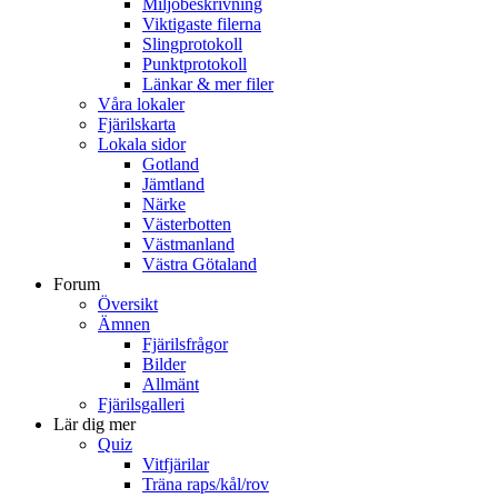
Miljöbeskrivning
Viktigaste filerna
Slingprotokoll
Punktprotokoll
Länkar & mer filer
Våra lokaler
Fjärilskarta
Lokala sidor
Gotland
Jämtland
Närke
Västerbotten
Västmanland
Västra Götaland
Forum
Översikt
Ämnen
Fjärilsfrågor
Bilder
Allmänt
Fjärilsgalleri
Lär dig mer
Quiz
Vitfjärilar
Träna raps/kål/rov