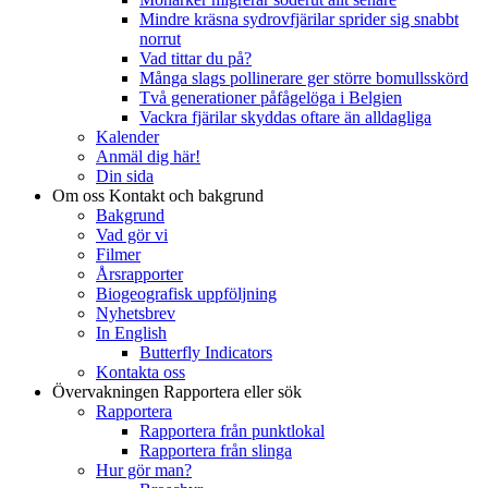
Mindre kräsna sydrovfjärilar sprider sig snabbt
norrut
Vad tittar du på?
Många slags pollinerare ger större bomullsskörd
Två generationer påfågelöga i Belgien
Vackra fjärilar skyddas oftare än alldagliga
Kalender
Anmäl dig här!
Din sida
Om oss
Kontakt och bakgrund
Bakgrund
Vad gör vi
Filmer
Årsrapporter
Biogeografisk uppföljning
Nyhetsbrev
In English
Butterfly Indicators
Kontakta oss
Övervakningen
Rapportera eller sök
Rapportera
Rapportera från punktlokal
Rapportera från slinga
Hur gör man?