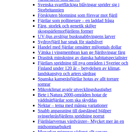
Svenska svartfläckiga blåvingar sprider sig i
Storbritannien
Förskjuten blomning som försvar mot fjäril
Fjärilar som pollinerare – en laddad fråga
Färg, storlek och genetik skiljer
skogspärlemorfjärilens former
UV-ljus avslöjar busksnabbvingens larver
Sydrovfjäril har smak för stadslivet
Handel med fjärilar omsätter miljontals dollar
Vätska i vingmembran kan ge fjärilsvingar färg
Drastisk minskning av danska habitatspecialister
Fjärilars spridning till nya områden i Sverige och
Finland under 120 år
– betydelsen av klimat,
landskapstyp och arters särdrag
Spanska kamgräsfjärilar hotas av allt torrare
somrar
Mikroklimat avgör utvecklingshastighet
Bete i Natura 2000-områden hotar de
väddnätfjärilar som ska skyddas
Nektar – tema med många variationer
Snabb anpassning till dagslängd hjälper
svingelgräsfjärilens spridning norrut
Fjärilslarvernas värdväxter– Mycket mer än en
midsommarbukett
Monarker migrerar söderut allt senare