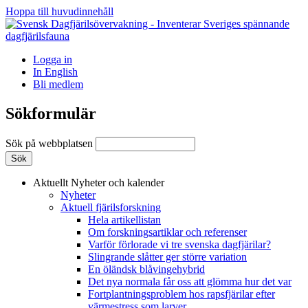
Hoppa till huvudinnehåll
Logga in
In English
Bli medlem
Sökformulär
Sök på webbplatsen
Aktuellt
Nyheter och kalender
Nyheter
Aktuell fjärilsforskning
Hela artikellistan
Om forskningsartiklar och referenser
Varför förlorade vi tre svenska dagfjärilar?
Slingrande slåtter ger större variation
En öländsk blåvingehybrid
Det nya normala får oss att glömma hur det var
Fortplantningsproblem hos rapsfjärilar efter
värmestress som larver