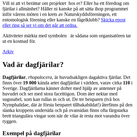
Vill ni att vi berättar om projektet hos er? Eller ha ett föredrag om
fjärilar i allmänhet? Håller ni kanske på att sätta ihop programmet
inför vårens möten i en krets av Naturskyddsföreningen, ett
entomologisk förening eller kanske en fågelklubb?
Skicka epost
eller ring så ser vi om det går att ordna.
Aktiviteter märkta med symbolen
är sådana som organisatören tar
ut en kostnad för.
Arkiv
Vad är dagfjärilar?
Dagfjärilar
,
rhopalocera
, är huvudsakligen dagaktiva fjärilar. Det
finns över
19 000
kända arter dagfjärilar i världen, varav cirka
110
i
Sverige. Dagfjärilarna känner dofter med hjälp av antenner på
huvudet och ser med stora facettögon. Dom äter nektar med
sugsnabel, som kan rullas in och ut. De tre benparen (två hos
Nymphalidae, där är första benparet tillbakabildat!) återfinns på den
slanka kroppens undersida och på ovansidan finns ofta färgstarka
brett triangulära vingar som när de vilar är resta mot varandra över
ryggen.
Exempel på dagfjärilar