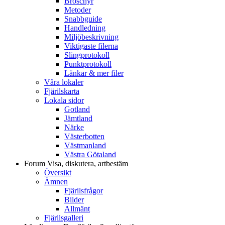
Broschyr
Metoder
Snabbguide
Handledning
Miljöbeskrivning
Viktigaste filerna
Slingprotokoll
Punktprotokoll
Länkar & mer filer
Våra lokaler
Fjärilskarta
Lokala sidor
Gotland
Jämtland
Närke
Västerbotten
Västmanland
Västra Götaland
Forum
Visa, diskutera, artbestäm
Översikt
Ämnen
Fjärilsfrågor
Bilder
Allmänt
Fjärilsgalleri