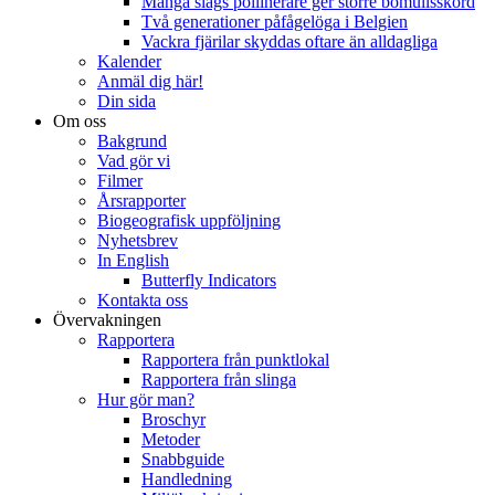
Många slags pollinerare ger större bomullsskörd
Två generationer påfågelöga i Belgien
Vackra fjärilar skyddas oftare än alldagliga
Kalender
Anmäl dig här!
Din sida
Om oss
Bakgrund
Vad gör vi
Filmer
Årsrapporter
Biogeografisk uppföljning
Nyhetsbrev
In English
Butterfly Indicators
Kontakta oss
Övervakningen
Rapportera
Rapportera från punktlokal
Rapportera från slinga
Hur gör man?
Broschyr
Metoder
Snabbguide
Handledning