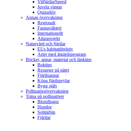
VitfjärilarSpeed
Juvela vingar
Quizarkiv
Annan övervakning
Regionalt
Faunaväkteri
Internationellt
Atlasprojekt
Naturvård och fjärilar
EUs habitatdirektiv
Arter med åtgärdsprogram
Böcker, appar, material och länktips
Boktips
Resurser på nätet
Fjärilsappar
Köpa fjärilsprylar
Bygg själv
Pollinatörsövervakning
Träna på pollinatörer
Blomflugor
Humlor
Solitärbin
Fjärilar