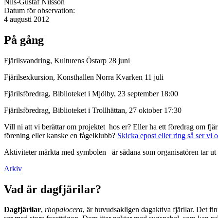
Nils-Gustaf Nilsson
Datum för observation:
4 augusti 2012
På gång
Fjärilsvandring, Kulturens Östarp 28 juni
Fjärilsexkursion, Konsthallen Norra Kvarken 11 juli
Fjärilsföredrag, Biblioteket i Mjölby, 23 september 18:00
Fjärilsföredrag, Biblioteket i Trollhättan, 27 oktober 17:30
Vill ni att vi berättar om projektet hos er? Eller ha ett föredrag om f
förening eller kanske en fågelklubb?
Skicka epost eller ring så ser vi 
Aktiviteter märkta med symbolen
är sådana som organisatören tar ut 
Arkiv
Vad är dagfjärilar?
Dagfjärilar
,
rhopalocera
, är huvudsakligen dagaktiva fjärilar. Det fi