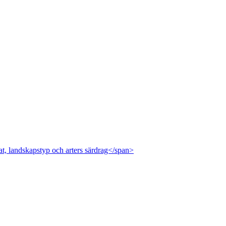
at, landskapstyp och arters särdrag</span>