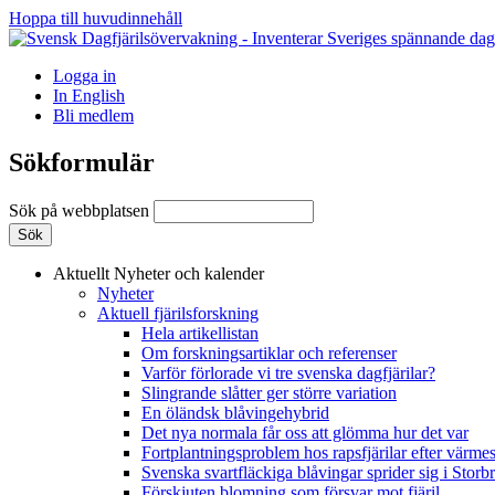
Hoppa till huvudinnehåll
Logga in
In English
Bli medlem
Sökformulär
Sök på webbplatsen
Aktuellt
Nyheter och kalender
Nyheter
Aktuell fjärilsforskning
Hela artikellistan
Om forskningsartiklar och referenser
Varför förlorade vi tre svenska dagfjärilar?
Slingrande slåtter ger större variation
En öländsk blåvingehybrid
Det nya normala får oss att glömma hur det var
Fortplantningsproblem hos rapsfjärilar efter värmes
Svenska svartfläckiga blåvingar sprider sig i Storb
Förskjuten blomning som försvar mot fjäril