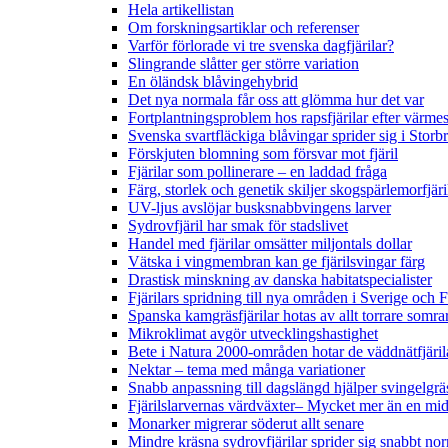
Hela artikellistan
Om forskningsartiklar och referenser
Varför förlorade vi tre svenska dagfjärilar?
Slingrande slåtter ger större variation
En öländsk blåvingehybrid
Det nya normala får oss att glömma hur det var
Fortplantningsproblem hos rapsfjärilar efter värmes
Svenska svartfläckiga blåvingar sprider sig i Storb
Förskjuten blomning som försvar mot fjäril
Fjärilar som pollinerare – en laddad fråga
Färg, storlek och genetik skiljer skogspärlemorfjär
UV-ljus avslöjar busksnabbvingens larver
Sydrovfjäril har smak för stadslivet
Handel med fjärilar omsätter miljontals dollar
Vätska i vingmembran kan ge fjärilsvingar färg
Drastisk minskning av danska habitatspecialister
Fjärilars spridning till nya områden i Sverige och
Spanska kamgräsfjärilar hotas av allt torrare somra
Mikroklimat avgör utvecklingshastighet
Bete i Natura 2000-områden hotar de väddnätfjäri
Nektar – tema med många variationer
Snabb anpassning till dagslängd hjälper svingelgräs
Fjärilslarvernas värdväxter– Mycket mer än en m
Monarker migrerar söderut allt senare
Mindre kräsna sydrovfjärilar sprider sig snabbt nor