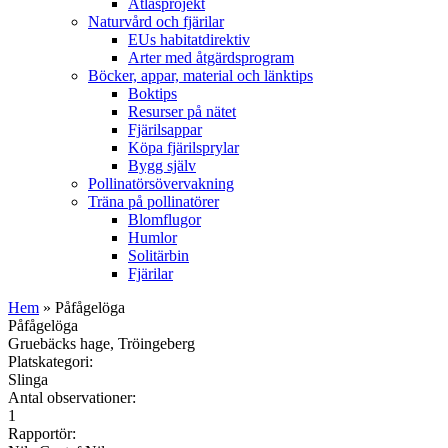
Atlasprojekt
Naturvård och fjärilar
EUs habitatdirektiv
Arter med åtgärdsprogram
Böcker, appar, material och länktips
Boktips
Resurser på nätet
Fjärilsappar
Köpa fjärilsprylar
Bygg själv
Pollinatörsövervakning
Träna på pollinatörer
Blomflugor
Humlor
Solitärbin
Fjärilar
Hem
» Påfågelöga
Påfågelöga
Gruebäcks hage, Tröingeberg
Platskategori:
Slinga
Antal observationer:
1
Rapportör: