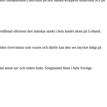
ret tillbakabildat!) återfinns på den slanka kroppens undersida och på
är rödlistad eftersom den minskar starkt i hela landet utom på Gotland.
ärilen övervintrar som vuxen och därför kan den ses mycket tidigt på
nd annat sav och rutten frukt. Sorgmantel finns i hela Sverige.