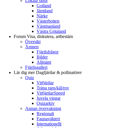
Lokala sidor
Gotland
Jämtland
Närke
Västerbotten
Västmanland
Västra Götaland
Forum
Visa, diskutera, artbestäm
Översikt
Ämnen
Fjärilsfrågor
Bilder
Allmänt
Fjärilsgalleri
Lär dig mer
Dagfjärilar & pollinatörer
Quiz
Vitfjärilar
Träna raps/kål/rov
VitfjärilarSpeed
Juvela vingar
Quizarkiv
Annan övervakning
Regionalt
Faunaväkteri
Internationellt