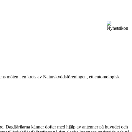
vårens möten i en krets av Naturskyddsföreningen, ett entomologisk
ge. Dagfjärilarna känner dofter med hjälp av antenner på huvudet och