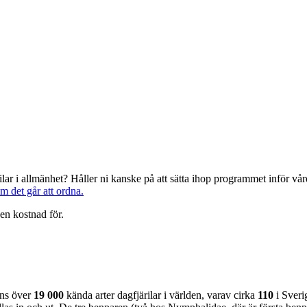
järilar i allmänhet? Håller ni kanske på att sätta ihop programmet inför 
om det går att ordna.
en kostnad för.
nns över
19 000
kända arter dagfjärilar i världen, varav cirka
110
i Sveri