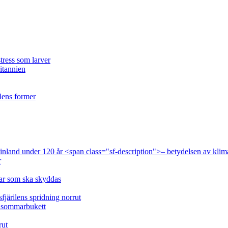
tress som larver
ritannien
ilens former
 Finland under 120 år <span class="sf-description">– betydelsen av klim
r
lar som ska skyddas
fjärilens spridning norrut
idsommarbukett
rut