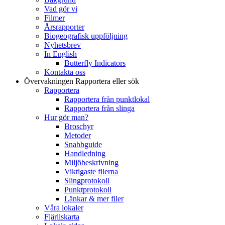
Vad gör vi
Filmer
Årsrapporter
Biogeografisk uppföljning
Nyhetsbrev
In English
Butterfly Indicators
Kontakta oss
Övervakningen
Rapportera eller sök
Rapportera
Rapportera från punktlokal
Rapportera från slinga
Hur gör man?
Broschyr
Metoder
Snabbguide
Handledning
Miljöbeskrivning
Viktigaste filerna
Slingprotokoll
Punktprotokoll
Länkar & mer filer
Våra lokaler
Fjärilskarta