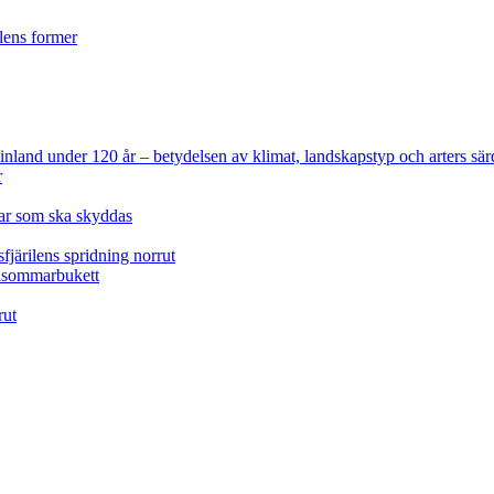
ilens former
 Finland under 120 år
– betydelsen av klimat, landskapstyp och arters sär
r
lar som ska skyddas
fjärilens spridning norrut
idsommarbukett
rut