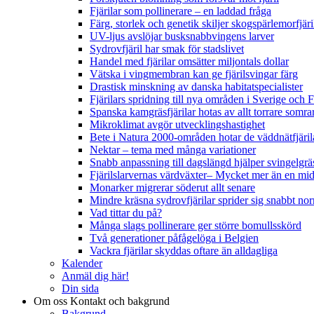
Fjärilar som pollinerare – en laddad fråga
Färg, storlek och genetik skiljer skogspärlemorfjär
UV-ljus avslöjar busksnabbvingens larver
Sydrovfjäril har smak för stadslivet
Handel med fjärilar omsätter miljontals dollar
Vätska i vingmembran kan ge fjärilsvingar färg
Drastisk minskning av danska habitatspecialister
Fjärilars spridning till nya områden i Sverige och
Spanska kamgräsfjärilar hotas av allt torrare somra
Mikroklimat avgör utvecklingshastighet
Bete i Natura 2000-områden hotar de väddnätfjäri
Nektar – tema med många variationer
Snabb anpassning till dagslängd hjälper svingelgräs
Fjärilslarvernas värdväxter– Mycket mer än en m
Monarker migrerar söderut allt senare
Mindre kräsna sydrovfjärilar sprider sig snabbt nor
Vad tittar du på?
Många slags pollinerare ger större bomullsskörd
Två generationer påfågelöga i Belgien
Vackra fjärilar skyddas oftare än alldagliga
Kalender
Anmäl dig här!
Din sida
Om oss
Kontakt och bakgrund
Bakgrund