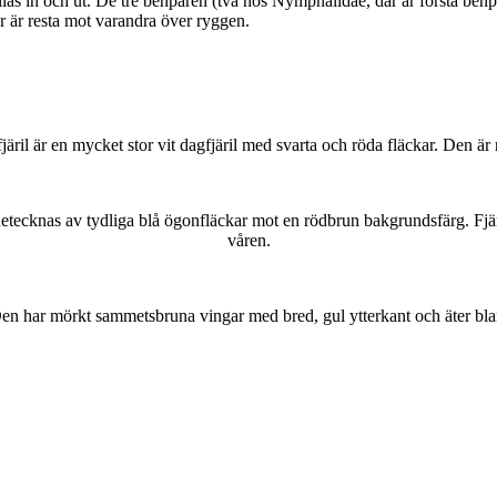
as in och ut. De tre benparen (två hos Nymphalidae, där är första benpa
ar är resta mot varandra över ryggen.
lofjäril är en mycket stor vit dagfjäril med svarta och röda fläckar. Den 
kännetecknas av tydliga blå ögonfläckar mot en rödbrun bakgrundsfärg. Fj
våren.
r. Den har mörkt sammetsbruna vingar med bred, gul ytterkant och äter bla