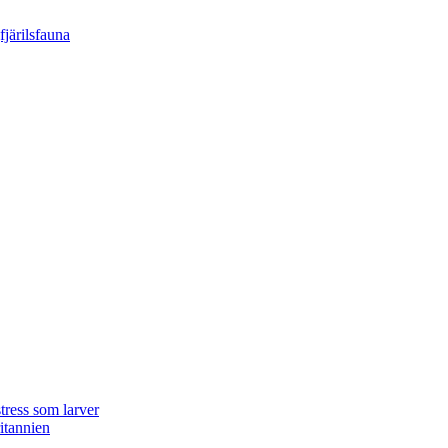
tress som larver
ritannien