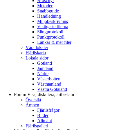
Broschyr
Metoder
Snabbguide
Handledning
Miljöbeskrivning
Viktigaste filerna
Slingprotokoll
Punktprotokoll
Länkar & mer filer
Våra lokaler
Fjärilskarta
Lokala sidor
Gotland
Jämtland
Närke
Västerbotten
Västmanland
Västra Götaland
Forum
Visa, diskutera, artbestäm
Översikt
Ämnen
Fjärilsfrågor
Bilder
Allmänt
Fjärilsgalleri