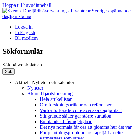
Hoppa till huvudinnehåll
Logga in
In English
Bli medlem
Sökformulär
Sök på webbplatsen
Aktuellt
Nyheter och kalender
Nyheter
Aktuell fjärilsforskning
Hela artikellistan
Om forskningsartiklar och referenser
Varför förlorade vi tre svenska dagfjärilar?
Slingrande slåtter ger större variation
En öländsk blåvingehybrid
Det nya normala får oss att glömma hur det var
Fortplantningsproblem hos rapsfjärilar efter
värmestress som larver