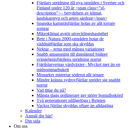
Fjärilars spridning till nya områden i Sverige och
Finland under 120 år <span class="sf-
description">– betydelsen av klimat,
landskapstyp och arters särdrag</span>
Spanska kamgräsfjärilar hotas av allt torrare
somrar
Mikroklimat avgör utvecklingshastighet
Bete i Natura 2000-områden hotar de
väddnätfjärilar som ska skyddas
Nektar – tema med många variationer
Snabb anpassning till dagslängd hjälper
svingelgräsfjärilens spridning norrut
Fjärilslarvernas värdväxter– Mycket mer än en
midsommarbukett
Monarker migrerar söderut allt senare
Mindre kräsna sydrovfjärilar sprider sig snabbt
norrut
Vad tittar du på?
Många slags pollinerare ger större bomullsskörd
Två generationer påfågelöga i Belgien
Vackra fjärilar skyddas oftare än alldagliga
Kalender
Anmäl dig här!
Din sida
Om oss