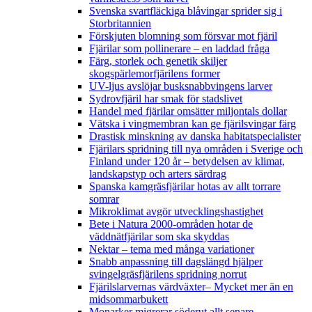
Svenska svartfläckiga blåvingar sprider sig i
Storbritannien
Förskjuten blomning som försvar mot fjäril
Fjärilar som pollinerare – en laddad fråga
Färg, storlek och genetik skiljer
skogspärlemorfjärilens former
UV-ljus avslöjar busksnabbvingens larver
Sydrovfjäril har smak för stadslivet
Handel med fjärilar omsätter miljontals dollar
Vätska i vingmembran kan ge fjärilsvingar färg
Drastisk minskning av danska habitatspecialister
Fjärilars spridning till nya områden i Sverige och
Finland under 120 år
– betydelsen av klimat,
landskapstyp och arters särdrag
Spanska kamgräsfjärilar hotas av allt torrare
somrar
Mikroklimat avgör utvecklingshastighet
Bete i Natura 2000-områden hotar de
väddnätfjärilar som ska skyddas
Nektar – tema med många variationer
Snabb anpassning till dagslängd hjälper
svingelgräsfjärilens spridning norrut
Fjärilslarvernas värdväxter– Mycket mer än en
midsommarbukett
Monarker migrerar söderut allt senare