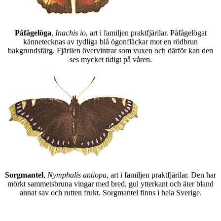
Påfågelöga
,
Inachis io
, art i familjen praktfjärilar. Påfågelögat
kännetecknas av tydliga blå ögonfläckar mot en rödbrun
bakgrundsfärg. Fjärilen övervintrar som vuxen och därför kan den
ses mycket tidigt på våren.
Sorgmantel
,
Nymphalis antiopa
, art i familjen praktfjärilar. Den har
mörkt sammetsbruna vingar med bred, gul ytterkant och äter bland
annat sav och rutten frukt. Sorgmantel finns i hela Sverige.