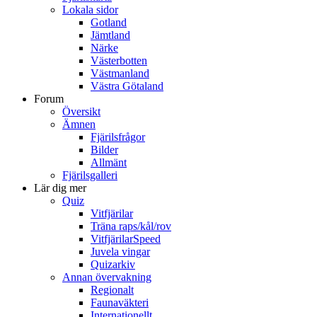
Lokala sidor
Gotland
Jämtland
Närke
Västerbotten
Västmanland
Västra Götaland
Forum
Översikt
Ämnen
Fjärilsfrågor
Bilder
Allmänt
Fjärilsgalleri
Lär dig mer
Quiz
Vitfjärilar
Träna raps/kål/rov
VitfjärilarSpeed
Juvela vingar
Quizarkiv
Annan övervakning
Regionalt
Faunaväkteri
Internationellt