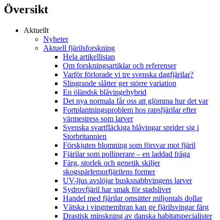
Översikt
Aktuellt
Nyheter
Aktuell fjärilsforskning
Hela artikellistan
Om forskningsartiklar och referenser
Varför förlorade vi tre svenska dagfjärilar?
Slingrande slåtter ger större variation
En öländsk blåvingehybrid
Det nya normala får oss att glömma hur det var
Fortplantningsproblem hos rapsfjärilar efter
värmestress som larver
Svenska svartfläckiga blåvingar sprider sig i
Storbritannien
Förskjuten blomning som försvar mot fjäril
Fjärilar som pollinerare – en laddad fråga
Färg, storlek och genetik skiljer
skogspärlemorfjärilens former
UV-ljus avslöjar busksnabbvingens larver
Sydrovfjäril har smak för stadslivet
Handel med fjärilar omsätter miljontals dollar
Vätska i vingmembran kan ge fjärilsvingar färg
Drastisk minskning av danska habitatspecialister