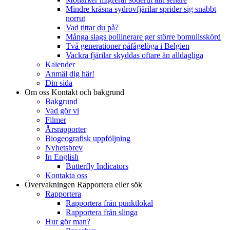
Mindre kräsna sydrovfjärilar sprider sig snabbt
norrut
Vad tittar du på?
Många slags pollinerare ger större bomullsskörd
Två generationer påfågelöga i Belgien
Vackra fjärilar skyddas oftare än alldagliga
Kalender
Anmäl dig här!
Din sida
Om oss
Kontakt och bakgrund
Bakgrund
Vad gör vi
Filmer
Årsrapporter
Biogeografisk uppföljning
Nyhetsbrev
In English
Butterfly Indicators
Kontakta oss
Övervakningen
Rapportera eller sök
Rapportera
Rapportera från punktlokal
Rapportera från slinga
Hur gör man?