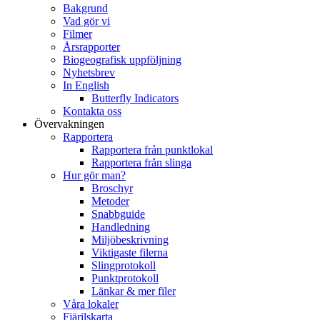
Bakgrund
Vad gör vi
Filmer
Årsrapporter
Biogeografisk uppföljning
Nyhetsbrev
In English
Butterfly Indicators
Kontakta oss
Övervakningen
Rapportera
Rapportera från punktlokal
Rapportera från slinga
Hur gör man?
Broschyr
Metoder
Snabbguide
Handledning
Miljöbeskrivning
Viktigaste filerna
Slingprotokoll
Punktprotokoll
Länkar & mer filer
Våra lokaler
Fjärilskarta