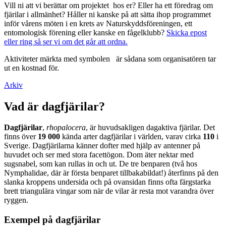
Vill ni att vi berättar om projektet hos er? Eller ha ett föredrag om
fjärilar i allmänhet? Håller ni kanske på att sätta ihop programmet
inför vårens möten i en krets av Naturskyddsföreningen, ett
entomologisk förening eller kanske en fågelklubb?
Skicka epost
eller ring så ser vi om det går att ordna.
Aktiviteter märkta med symbolen
är sådana som organisatören tar
ut en kostnad för.
Arkiv
Vad är dagfjärilar?
Dagfjärilar
,
rhopalocera
, är huvudsakligen dagaktiva fjärilar. Det
finns över
19 000
kända arter dagfjärilar i världen, varav cirka
110
i
Sverige. Dagfjärilarna känner dofter med hjälp av antenner på
huvudet och ser med stora facettögon. Dom äter nektar med
sugsnabel, som kan rullas in och ut. De tre benparen (två hos
Nymphalidae, där är första benparet tillbakabildat!) återfinns på den
slanka kroppens undersida och på ovansidan finns ofta färgstarka
brett triangulära vingar som när de vilar är resta mot varandra över
ryggen.
Exempel på dagfjärilar