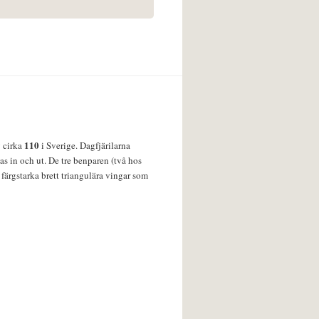
110
v cirka
i Sverige. Dagfjärilarna
s in och ut. De tre benparen (två hos
färgstarka brett triangulära vingar som