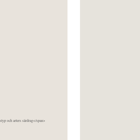
pstyp och arters särdrag</span>