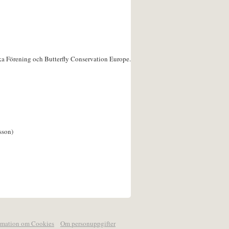
ka Förening och Butterfly Conservation Europe.
sson)
rmation om Cookies
Om personuppgifter