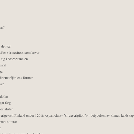
lar?
 det var
efter värmestress som larver
sig i Storbritannien
äril
ga
pärlemorfjärilens former
ver
dollar
gar färg
ecialister
 Sverige och Finland under 120 år <span class="sf-description">– betydelsen av klimat, landska
orrare somrar
t
äddnätfjärilar som ska skyddas