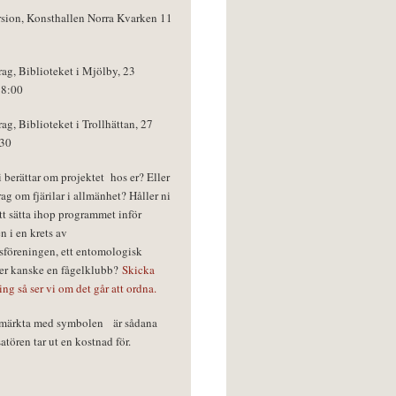
rsion, Konsthallen Norra Kvarken 11
rag, Biblioteket i Mjölby, 23
18:00
rag, Biblioteket i Trollhättan, 27
:30
vi berättar om projektet hos er? Eller
rag om fjärilar i allmänhet? Håller ni
tt sätta ihop programmet inför
n i en krets av
föreningen, ett entomologisk
ler kanske en fågelklubb?
Skicka
ring så ser vi om det går att ordna.
r märkta med symbolen
är sådana
tören tar ut en kostnad för.