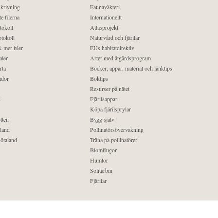
krivning
Faunaväkteri
e filerna
Internationellt
tokoll
Atlasprojekt
tokoll
Naturvård och fjärilar
 mer filer
EUs habitatdirektiv
aler
Arter med åtgärdsprogram
rta
Böcker, appar, material och länktips
idor
Boktips
Resurser på nätet
d
Fjärilsappar
Köpa fjärilsprylar
tten
Bygg själv
land
Pollinatörsövervakning
ötaland
Träna på pollinatörer
Blomflugor
Humlor
Solitärbin
Fjärilar