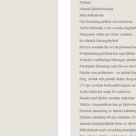
Nyheter
Aktuell fjärilsforskning
Hela artikellistan
Om forskningsartiklar och referenser
Varför förlorade vi tre svenska dagfjäri
Slingrande slåtter ger större variation
En öländsk blåvingehybrid
Det nya normala får oss att glömma hur
Fortplantningsproblem hos rapsfjärilar 
Svenska svartfläckiga blåvingar sprider 
Förskjuten blomning som försvar mot fj
Fjärilar som pollinerare – en laddad frå
Färg, storlek och genetik skiljer skogs
UV-ljus avslöjar busksnabbvingens lar
Sydrovfjäril har smak för stadslivet
Handel med fjärilar omsätter miljontals 
Vätska i vingmembran kan ge fjärilsvin
Drastisk minskning av danska habitatsp
Fjärilars spridning till nya områden i
Spanska kamgräsfjärilar hotas av allt t
Mikroklimat avgör utvecklingshastighe
Bete i Natura 2000-områden hotar de v