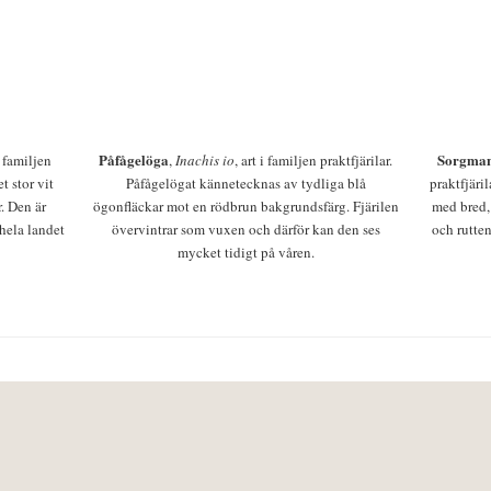
Påfågelöga
Sorgman
 i familjen
,
Inachis io
, art i familjen praktfjärilar.
t stor vit
Påfågelögat kännetecknas av tydliga blå
praktfjäri
r. Den är
ögonfläckar mot en rödbrun bakgrundsfärg. Fjärilen
med bred,
 hela landet
övervintrar som vuxen och därför kan den ses
och rutten
mycket tidigt på våren.