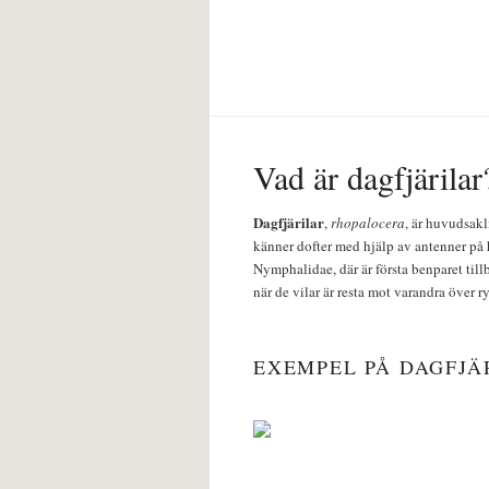
Vad är dagfjärilar
Dagfjärilar
,
rhopalocera
, är huvudsakl
känner dofter med hjälp av antenner på 
Nymphalidae, där är första benparet till
när de vilar är resta mot varandra över r
EXEMPEL PÅ DAGFJÄ