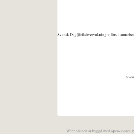
Svensk Dagfjärilsövervakning utförs i samarbe
Sven
Webbplatsen är byggd med open-source 