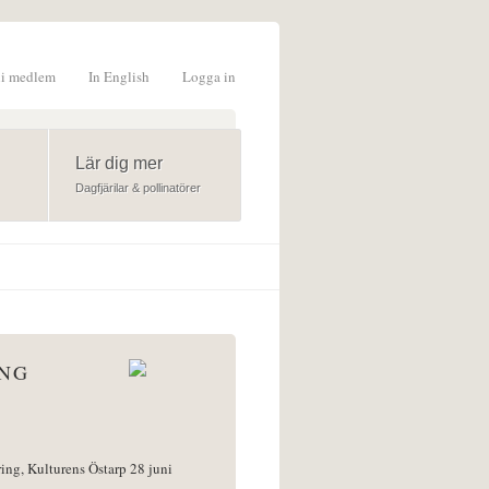
li medlem
In English
Logga in
formulär
Lär dig mer
Dagfjärilar & pollinatörer
ÅNG
ring, Kulturens Östarp 28 juni