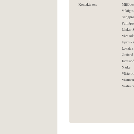
Kontakta oss
Miljöbes
Viktigast
Slingpro
Punktpro
Länkar &
Våra lok
Fjärilska
Lokala s
Gotland
Jämtlan
Närke
Västerbo
Västman
Västra G