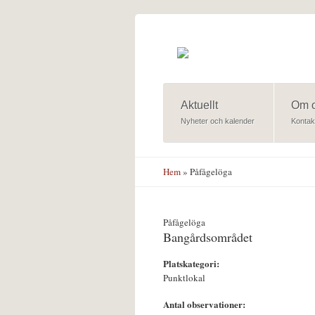
Hoppa till huvudinnehåll
Aktuellt
Om 
Nyheter och kalender
Kontak
Hem
» Påfågelöga
Påfågelöga
Bangårdsområdet
Platskategori:
Punktlokal
Antal observationer: