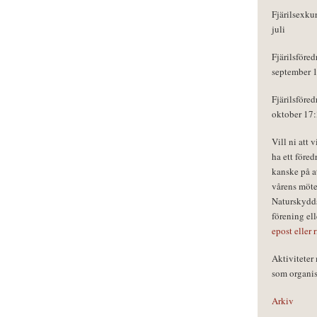
Fjärilsexku
juli
Fjärilsföred
september 
Fjärilsföred
oktober 17
Vill ni att 
ha ett föred
kanske på a
vårens möte
Naturskydds
förening el
epost eller 
Aktivitete
som organisa
Arkiv