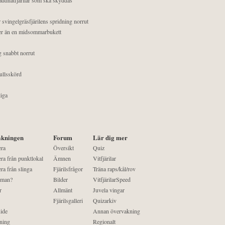
 svingelgräsfjärilens spridning norrut
mer än en midsommarbukett
g snabbt norrut
ullsskörd
liga
kningen
Forum
Lär dig mer
era
Översikt
Quiz
ra från punktlokal
Ämnen
Vitfjärilar
ra från slinga
Fjärilsfrågor
Träna raps/kål/rov
 man?
Bilder
VitfjärilarSpeed
r
Allmänt
Juvela vingar
Fjärilsgalleri
Quizarkiv
ide
Annan övervakning
ning
Regionalt