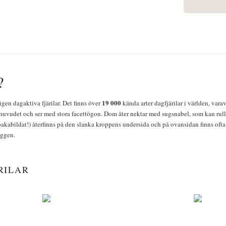
?
19 000
igen dagaktiva fjärilar. Det finns över
kända arter dagfjärilar i världen, vara
huvudet och ser med stora facettögon. Dom äter nektar med sugsnabel, som kan rulla
bakabildat!) återfinns på den slanka kroppens undersida och på ovansidan finns ofta 
yggen.
RILAR