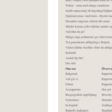
Nektar – tema med många variationer
Snabb anpassning till dagslängd hjälper
Fjärilslarvernas värdväxter– Mycket 
Monarker migrerar söderut allt senare
Mindre kräsna sydrovfjärilar sprider si
Vad tittar du på?
Många slags pollinerare ger större bom
Två generationer påfågelöga i Belgien
Vackra fjärilar skyddas oftare än alldag
Kalender
Anmäl dig här!
Din sida
Om oss
Överva
Bakgrund
Rapport
Vad gör vi
Rapporte
Filmer
Rapporte
Årsrapporter
Hur gör
Biogeografisk uppföljning
Broschy
Nyhetsbrev
Metoder
In English
Snabbgu
Butterfly Indicators
Handled