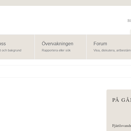
B
Sök
oss
Övervakningen
Forum
t och bakgrund
Rapportera eller sök
Visa, diskutera, artbestäm
PÅ G
Fjärilsvand