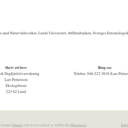
te med Naturvårdsverket, Lunds Universitet, ArtDatabanken, Sveriges Entomologis
Skriv ett brev
Ring oss
sk Dagfjärilsövervakning
Telefon: 046-222 3818 (Lars Petter
Lars Pettersson
Ekologihuset
223 62 Lund
systemet
Drupal
och är utvecklad av webbyrån
Happiness
.
Info