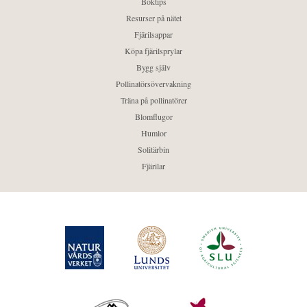
Boktips
Resurser på nätet
Fjärilsappar
Köpa fjärilsprylar
Bygg själv
Pollinatörsövervakning
Träna på pollinatörer
Blomflugor
Humlor
Solitärbin
Fjärilar