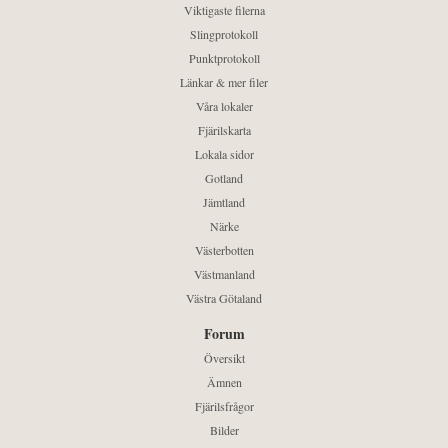
Viktigaste filerna
Slingprotokoll
Punktprotokoll
Länkar & mer filer
Våra lokaler
Fjärilskarta
Lokala sidor
Gotland
Jämtland
Närke
Västerbotten
Västmanland
Västra Götaland
Forum
Översikt
Ämnen
Fjärilsfrågor
Bilder