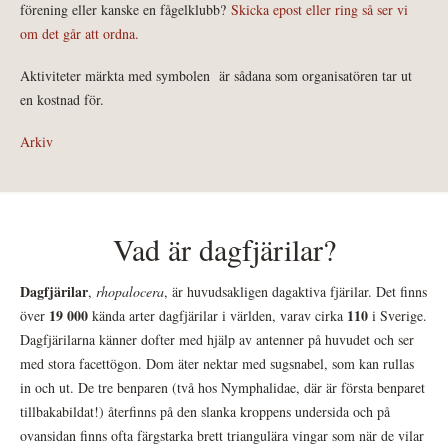
förening eller kanske en fågelklubb?
Skicka epost eller ring så ser vi
om det går att ordna.
Aktiviteter märkta med symbolen
är sådana som organisatören tar ut
en kostnad för.
Arkiv
Vad är dagfjärilar?
Dagfjärilar
,
rhopalocera
, är huvudsakligen dagaktiva fjärilar. Det finns
19 000
110
över
kända arter dagfjärilar i världen, varav cirka
i Sverige.
Dagfjärilarna känner dofter med hjälp av antenner på huvudet och ser
med stora facettögon. Dom äter nektar med sugsnabel, som kan rullas
in och ut. De tre benparen (två hos Nymphalidae, där är första benparet
tillbakabildat!) återfinns på den slanka kroppens undersida och på
ovansidan finns ofta färgstarka brett triangulära vingar som när de vilar