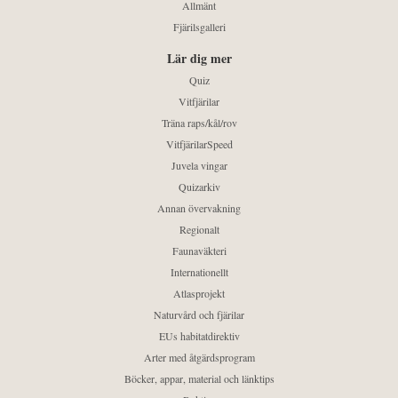
Allmänt
Fjärilsgalleri
Lär dig mer
Quiz
Vitfjärilar
Träna raps/kål/rov
VitfjärilarSpeed
Juvela vingar
Quizarkiv
Annan övervakning
Regionalt
Faunaväkteri
Internationellt
Atlasprojekt
Naturvård och fjärilar
EUs habitatdirektiv
Arter med åtgärdsprogram
Böcker, appar, material och länktips