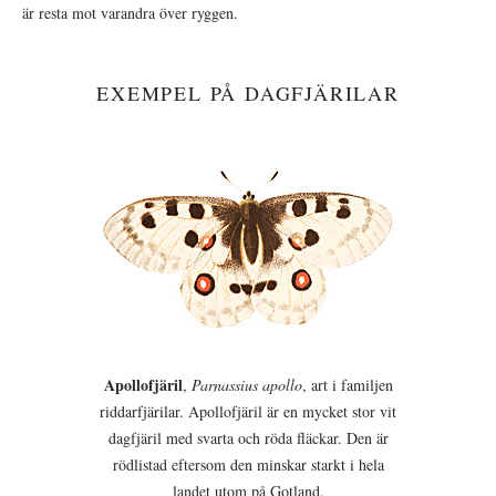
är resta mot varandra över ryggen.
EXEMPEL PÅ DAGFJÄRILAR
Apollofjäril
,
Parnassius apollo
, art i familjen
riddarfjärilar. Apollofjäril är en mycket stor vit
dagfjäril med svarta och röda fläckar. Den är
rödlistad eftersom den minskar starkt i hela
landet utom på Gotland.