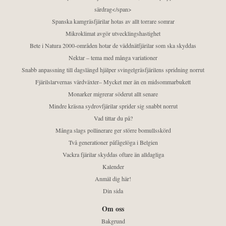
särdrag</span>
Spanska kamgräsfjärilar hotas av allt torrare somrar
Mikroklimat avgör utvecklingshastighet
Bete i Natura 2000-områden hotar de väddnätfjärilar som ska skyddas
Nektar – tema med många variationer
Snabb anpassning till dagslängd hjälper svingelgräsfjärilens spridning norrut
Fjärilslarvernas värdväxter– Mycket mer än en midsommarbukett
Monarker migrerar söderut allt senare
Mindre kräsna sydrovfjärilar sprider sig snabbt norrut
Vad tittar du på?
Många slags pollinerare ger större bomullsskörd
Två generationer påfågelöga i Belgien
Vackra fjärilar skyddas oftare än alldagliga
Kalender
Anmäl dig här!
Din sida
Om oss
Bakgrund