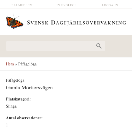
Hoppa till huvudinnehåll
BLI MEDLEM
IN ENGLISH
LOGGA IN
Sökformulär
Hem
» Påfågelöga
Påfågelöga
Gamla Mörtforsvägen
Platskategori:
Slinga
Antal observationer:
1