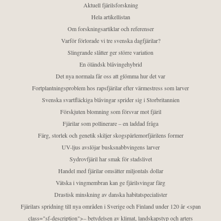
Aktuell fjärilsforskning
Hela artikellistan
Om forskningsartiklar och referenser
Varför förlorade vi tre svenska dagfjärilar?
Slingrande slåtter ger större variation
En öländsk blåvingehybrid
Det nya normala får oss att glömma hur det var
Fortplantningsproblem hos rapsfjärilar efter värmestress som larver
Svenska svartfläckiga blåvingar sprider sig i Storbritannien
Förskjuten blomning som försvar mot fjäril
Fjärilar som pollinerare – en laddad fråga
Färg, storlek och genetik skiljer skogspärlemorfjärilens former
UV-ljus avslöjar busksnabbvingens larver
Sydrovfjäril har smak för stadslivet
Handel med fjärilar omsätter miljontals dollar
Vätska i vingmembran kan ge fjärilsvingar färg
Drastisk minskning av danska habitatspecialister
Fjärilars spridning till nya områden i Sverige och Finland under 120 år <span
class="sf-description">– betydelsen av klimat, landskapstyp och arters