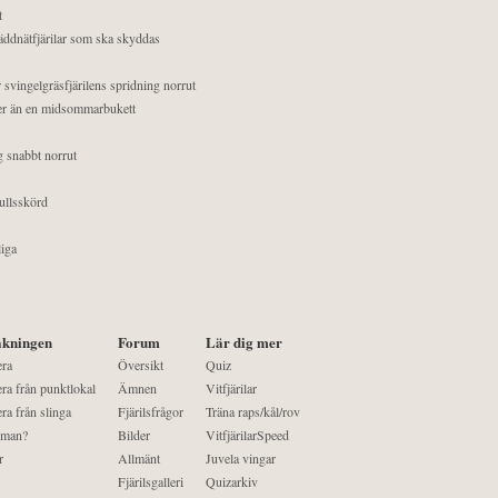
t
äddnätfjärilar som ska skyddas
 svingelgräsfjärilens spridning norrut
mer än en midsommarbukett
g snabbt norrut
ullsskörd
liga
kningen
Forum
Lär dig mer
era
Översikt
Quiz
ra från punktlokal
Ämnen
Vitfjärilar
ra från slinga
Fjärilsfrågor
Träna raps/kål/rov
 man?
Bilder
VitfjärilarSpeed
r
Allmänt
Juvela vingar
Fjärilsgalleri
Quizarkiv