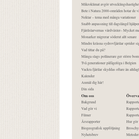
Mikroklimat avgör utvecklingshastighe
Bete i Natura 2000-områden hotar de v
Nektar – tema med många variationer
Snabb anpassning till dagslängd hjälper
Fjärilslarvernas värdväxter– Mycket 
Monarker migrerar söderut allt senare
Mindre kräsna sydrovfjärilar sprider si
Vad tittar du på?
Många slags pollinerare ger större bom
Två generationer påfågelöga i Belgien
Vackra fjärilar skyddas oftare än alldag
Kalender
Anmäl dig här!
Din sida
Om oss
Överva
Bakgrund
Rapport
Vad gör vi
Rapporte
Filmer
Rapporte
Årsrapporter
Hur gör
Biogeografisk uppföljning
Broschy
Nyhetsbrev
Metoder