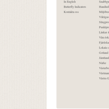
In English
Snabbgu
Butterfly Indicators
Handled
Kontakta oss
Miljöbes
Viktigast
Slingpro
Punktpro
Länkar &
Våra lok
Fjärilska
Lokala s
Gotland
Jämtlan
Närke
Västerbo
Västman
Västra G