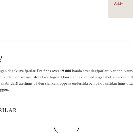
Arkiv
?
19 000
igen dagaktiva fjärilar. Det finns över
kända arter dagfjärilar i världen, vara
huvudet och ser med stora facettögon. Dom äter nektar med sugsnabel, som kan rulla
bakabildat!) återfinns på den slanka kroppens undersida och på ovansidan finns ofta 
yggen.
RILAR