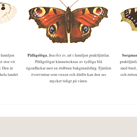
Påfågelöga
Sorgman
 i familjen
,
Inachis io
, art i familjen praktfjärilar.
t stor vit
Påfågelögat kännetecknas av tydliga blå
praktfjäri
r. Den är
ögonfläckar mot en rödbrun bakgrundsfärg. Fjärilen
med bred,
 hela landet
övervintrar som vuxen och därför kan den ses
och rutten
mycket tidigt på våren.