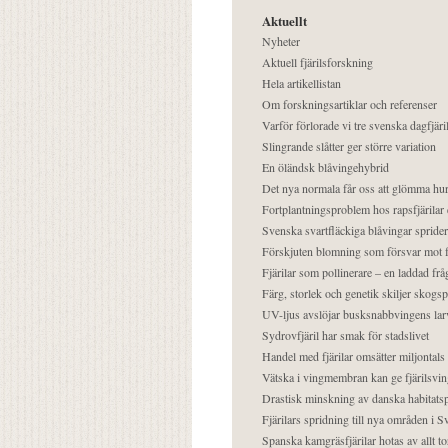
Aktuellt
Nyheter
Aktuell fjärilsforskning
Hela artikellistan
Om forskningsartiklar och referenser
Varför förlorade vi tre svenska dagfjäri
Slingrande slåtter ger större variation
En öländsk blåvingehybrid
Det nya normala får oss att glömma hur
Fortplantningsproblem hos rapsfjärilar 
Svenska svartfläckiga blåvingar sprider 
Förskjuten blomning som försvar mot fj
Fjärilar som pollinerare – en laddad frå
Färg, storlek och genetik skiljer skogs
UV-ljus avslöjar busksnabbvingens lar
Sydrovfjäril har smak för stadslivet
Handel med fjärilar omsätter miljontals 
Vätska i vingmembran kan ge fjärilsvin
Drastisk minskning av danska habitatsp
Fjärilars spridning till nya områden i
Spanska kamgräsfjärilar hotas av allt t