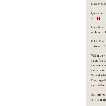
Fjärilsvand
Fjärilsexku
juli
Fjärilsföred
september 
Fjärilsföred
oktober 17
Vill ni att 
ha ett föred
kanske på a
vårens möte
Naturskydds
förening el
epost eller 
Aktivitete
som organisa