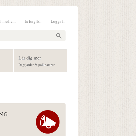
li medlem
In English
Logga in
formulär
Lär dig mer
Dagfjärilar & pollinatörer
ÅNG