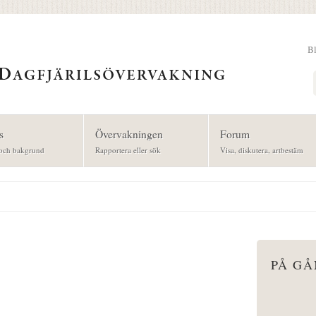
B
Sök
s
Övervakningen
Forum
och bakgrund
Rapportera eller sök
Visa, diskutera, artbestäm
PÅ G