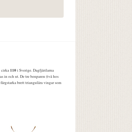
110
v cirka
i Sverige. Dagfjärilarna
s in och ut. De tre benparen (två hos
färgstarka brett triangulära vingar som