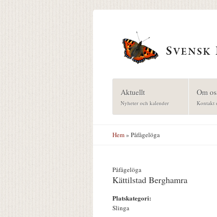
Hoppa till huvudinnehåll
Aktuellt
Om os
Nyheter och kalender
Kontakt 
Hem
» Påfågelöga
Påfågelöga
Kättilstad Berghamra
Platskategori:
Slinga