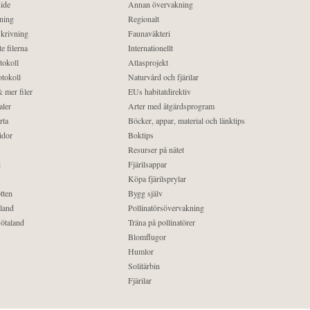
ide
Annan övervakning
ning
Regionalt
krivning
Faunaväkteri
e filerna
Internationellt
tokoll
Atlasprojekt
tokoll
Naturvård och fjärilar
 mer filer
EUs habitatdirektiv
aler
Arter med åtgärdsprogram
rta
Böcker, appar, material och länktips
idor
Boktips
Resurser på nätet
d
Fjärilsappar
Köpa fjärilsprylar
tten
Bygg själv
land
Pollinatörsövervakning
ötaland
Träna på pollinatörer
Blomflugor
Humlor
Solitärbin
Fjärilar