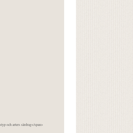
pstyp och arters särdrag</span>