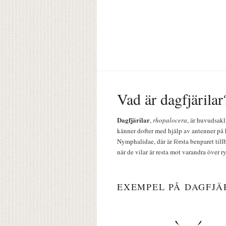
Vad är dagfjärilar
Dagfjärilar
,
rhopalocera
, är huvudsakl
känner dofter med hjälp av antenner på 
Nymphalidae, där är första benparet till
när de vilar är resta mot varandra över r
EXEMPEL PÅ DAGFJÄ