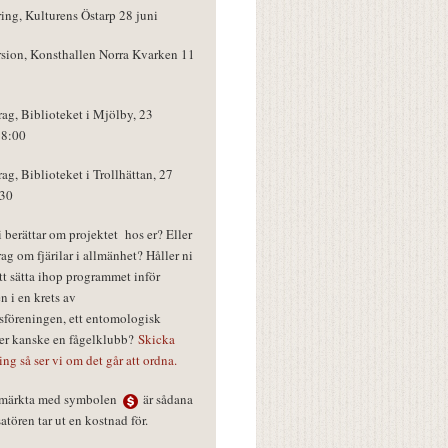
ring, Kulturens Östarp 28 juni
rsion, Konsthallen Norra Kvarken 11
rag, Biblioteket i Mjölby, 23
18:00
rag, Biblioteket i Trollhättan, 27
:30
vi berättar om projektet hos er? Eller
rag om fjärilar i allmänhet? Håller ni
tt sätta ihop programmet inför
n i en krets av
föreningen, ett entomologisk
ler kanske en fågelklubb?
Skicka
ring så ser vi om det går att ordna.
r märkta med symbolen
är sådana
tören tar ut en kostnad för.