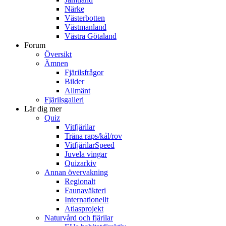
Närke
Västerbotten
Västmanland
Västra Götaland
Forum
Översikt
Ämnen
Fjärilsfrågor
Bilder
Allmänt
Fjärilsgalleri
Lär dig mer
Quiz
Vitfjärilar
Träna raps/kål/rov
VitfjärilarSpeed
Juvela vingar
Quizarkiv
Annan övervakning
Regionalt
Faunaväkteri
Internationellt
Atlasprojekt
Naturvård och fjärilar