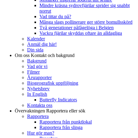
Mindre kräsna sydrovfjärilar sprider sig snabbt
norrut
Vad tittar du på?
Många slags pollinerare ger större bomullsskörd
Två generationer påfågelöga i Belgien
Vackra fjärilar skyddas oftare än alldagliga
Kalender
Anmäl dig här!
Din sida
Om oss
Kontakt och bakgrund
Bakgrund
Vad gör vi
Filmer
Årsrapporter
Biogeografisk uppföljning
Nyhetsbrev
In English
Butterfly Indicators
Kontakta oss
Övervakningen
Rapportera eller sök
Rapportera
Rapportera från punktlokal
Rapportera från slinga
Hur gör man?