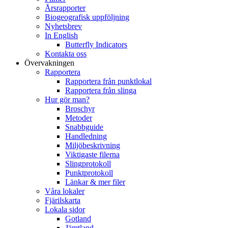
Årsrapporter
Biogeografisk uppföljning
Nyhetsbrev
In English
Butterfly Indicators
Kontakta oss
Övervakningen
Rapportera
Rapportera från punktlokal
Rapportera från slinga
Hur gör man?
Broschyr
Metoder
Snabbguide
Handledning
Miljöbeskrivning
Viktigaste filerna
Slingprotokoll
Punktprotokoll
Länkar & mer filer
Våra lokaler
Fjärilskarta
Lokala sidor
Gotland
Jämtland