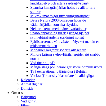
landskapstyp och arters särdrag</span>
Spanska kamgräsfjärilar hotas av allt torrare
somrar
Mikroklimat avgör utvecklingshastighet
Bete i Natura 2000-områden hotar de
väddnätfjärilar som ska skyddas
Nektar – tema med många variationer
Snabb anpassning till dagslängd hjälper
svingelgräsfjärilens spridning norrut
Fjärilslarvernas värdväxter– Mycket mer än en
midsommarbukett
Monarker migrerar söderut allt senare
Mindre kräsna sydrovfjärilar sprider sig snabbt
norrut
Vad tittar du på?
Många slags pollinerare ger större bomullsskörd
Två generationer påfågelöga i Belgien
Vackra fjärilar skyddas oftare än alldagliga
Kalender
Anmäl dig här!
Din sida
Om oss
Bakgrund
Vad gör vi
Filmer