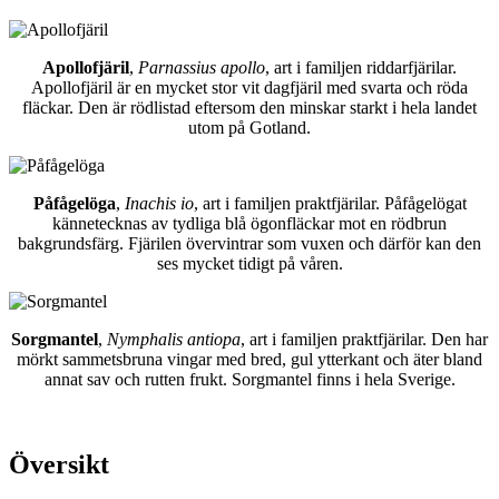
Apollofjäril
,
Parnassius apollo
, art i familjen riddarfjärilar.
Apollofjäril är en mycket stor vit dagfjäril med svarta och röda
fläckar. Den är rödlistad eftersom den minskar starkt i hela landet
utom på Gotland.
Påfågelöga
,
Inachis io
, art i familjen praktfjärilar. Påfågelögat
kännetecknas av tydliga blå ögonfläckar mot en rödbrun
bakgrundsfärg. Fjärilen övervintrar som vuxen och därför kan den
ses mycket tidigt på våren.
Sorgmantel
,
Nymphalis antiopa
, art i familjen praktfjärilar. Den har
mörkt sammetsbruna vingar med bred, gul ytterkant och äter bland
annat sav och rutten frukt. Sorgmantel finns i hela Sverige.
Översikt