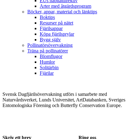
EUs habitatdirektiv
Arter med åtgärdsprogram
Böcker, appar, material och länktips
Boktips
Resurser på nätet
Fjärilsappar
Köpa fjärilsprylar
Bygg själv
Pollinatörsövervakning
Träna på pollinatörer
Blomflugor
Humlor
Solitärbin
Fjärilar
Svensk Dagfjärilsövervakning utförs i samarbete med
Naturvårdsverket, Lunds Universitet, ArtDatabanken, Sveriges
Entomologiska Förening och Butterfly Conservation Europe.
Skriv ett brev
Ring oss