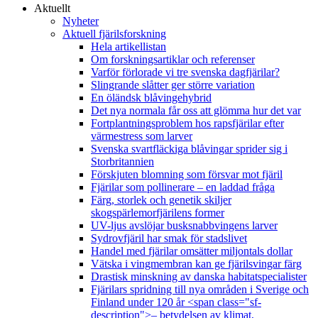
Aktuellt
Nyheter
Aktuell fjärilsforskning
Hela artikellistan
Om forskningsartiklar och referenser
Varför förlorade vi tre svenska dagfjärilar?
Slingrande slåtter ger större variation
En öländsk blåvingehybrid
Det nya normala får oss att glömma hur det var
Fortplantningsproblem hos rapsfjärilar efter
värmestress som larver
Svenska svartfläckiga blåvingar sprider sig i
Storbritannien
Förskjuten blomning som försvar mot fjäril
Fjärilar som pollinerare – en laddad fråga
Färg, storlek och genetik skiljer
skogspärlemorfjärilens former
UV-ljus avslöjar busksnabbvingens larver
Sydrovfjäril har smak för stadslivet
Handel med fjärilar omsätter miljontals dollar
Vätska i vingmembran kan ge fjärilsvingar färg
Drastisk minskning av danska habitatspecialister
Fjärilars spridning till nya områden i Sverige och
Finland under 120 år <span class="sf-
description">– betydelsen av klimat,