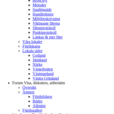
Broschyr
Metoder
Snabbguide
Handledning
Miljöbeskrivning
Viktigaste filerna
Slingprotokoll
Punktprotokoll
Länkar & mer filer
Våra lokaler
Fjärilskarta
Lokala sidor
Gotland
Jämtland
Närke
Västerbotten
Västmanland
Västra Götaland
Forum
Visa, diskutera, artbestäm
Översikt
Ämnen
Fjärilsfrågor
Bilder
Allmänt
Fjärilsgalleri