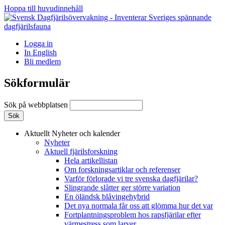
Hoppa till huvudinnehåll
Logga in
In English
Bli medlem
Sökformulär
Sök på webbplatsen
Aktuellt
Nyheter och kalender
Nyheter
Aktuell fjärilsforskning
Hela artikellistan
Om forskningsartiklar och referenser
Varför förlorade vi tre svenska dagfjärilar?
Slingrande slåtter ger större variation
En öländsk blåvingehybrid
Det nya normala får oss att glömma hur det var
Fortplantningsproblem hos rapsfjärilar efter
värmestress som larver