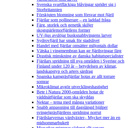
Svenska svartfläckiga blåvingar sprider sig i
Storbritannien
Förskjuten blomning som försvar mot fjäril
Fjärilar som pollinerare – en laddad fråga
Färg, storlek och genetik skiljer
skogspärlemorfjärilens former
UV-ljus avslöjar busksnabbvingens larver
Sydrovfjäril har smak för stadslivet
Handel med fjärilar omsätter miljontals dollar
Vätska i vingmembran kan ge fjärilsvingar färg
Drastisk minskning av danska habitatspecialister
Fjärilars spridning till nya områden i Sverige och
Finland under 120 år
– betydelsen av klimat,
landskapstyp och arters särdrag
Spanska kamgräsfjärilar hotas av allt torrare
somrar
Mikroklimat avgör utvecklingshastighet
Bete i Natura 2000-områden hotar de
väddnätfjärilar som ska skyddas
Nektar – tema med många variationer
Snabb anpassning till dagslängd hjälper
svingelgräsfjärilens spridning norrut
Fjärilslarvernas värdväxter– Mycket mer än en
midsommarbukett
Monarker migrerar söderut allt senare