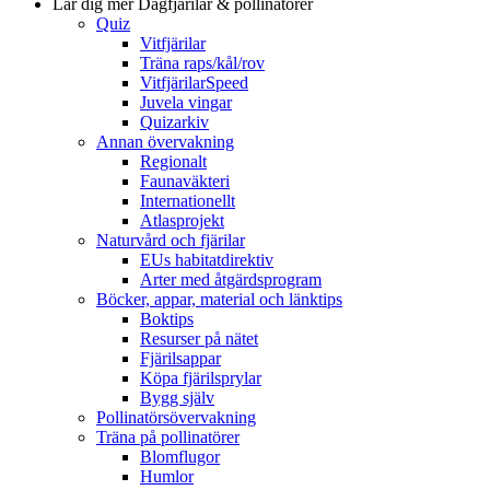
Lär dig mer
Dagfjärilar & pollinatörer
Quiz
Vitfjärilar
Träna raps/kål/rov
VitfjärilarSpeed
Juvela vingar
Quizarkiv
Annan övervakning
Regionalt
Faunaväkteri
Internationellt
Atlasprojekt
Naturvård och fjärilar
EUs habitatdirektiv
Arter med åtgärdsprogram
Böcker, appar, material och länktips
Boktips
Resurser på nätet
Fjärilsappar
Köpa fjärilsprylar
Bygg själv
Pollinatörsövervakning
Träna på pollinatörer
Blomflugor
Humlor