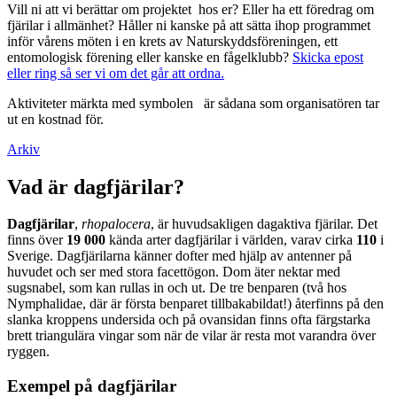
Vill ni att vi berättar om projektet hos er? Eller ha ett föredrag om
fjärilar i allmänhet? Håller ni kanske på att sätta ihop programmet
inför vårens möten i en krets av Naturskyddsföreningen, ett
entomologisk förening eller kanske en fågelklubb?
Skicka epost
eller ring så ser vi om det går att ordna.
Aktiviteter märkta med symbolen
är sådana som organisatören tar
ut en kostnad för.
Arkiv
Vad är dagfjärilar?
Dagfjärilar
,
rhopalocera
, är huvudsakligen dagaktiva fjärilar. Det
finns över
19 000
kända arter dagfjärilar i världen, varav cirka
110
i
Sverige. Dagfjärilarna känner dofter med hjälp av antenner på
huvudet och ser med stora facettögon. Dom äter nektar med
sugsnabel, som kan rullas in och ut. De tre benparen (två hos
Nymphalidae, där är första benparet tillbakabildat!) återfinns på den
slanka kroppens undersida och på ovansidan finns ofta färgstarka
brett triangulära vingar som när de vilar är resta mot varandra över
ryggen.
Exempel på dagfjärilar