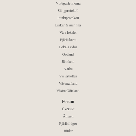
Viktigaste filerna
Slingprotokoll
Punktprotokoll
Länkar & mer filer
Våra lokaler
Fjärilskarta
Lokala sidor
Gotland
Jämtland
Närke
Västerbotten
Västmanland
Västra Götaland
Forum
Översikt
Ämnen
Fjärilsfrågor
Bilder