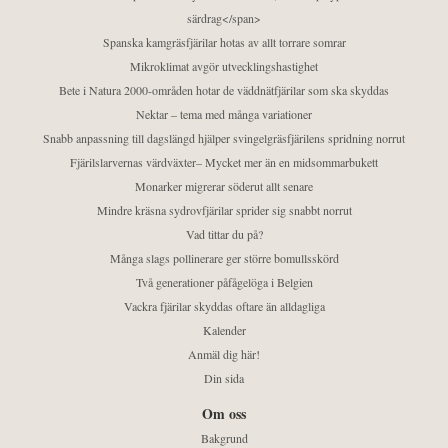
särdrag</span>
Spanska kamgräsfjärilar hotas av allt torrare somrar
Mikroklimat avgör utvecklingshastighet
Bete i Natura 2000-områden hotar de väddnätfjärilar som ska skyddas
Nektar – tema med många variationer
Snabb anpassning till dagslängd hjälper svingelgräsfjärilens spridning norrut
Fjärilslarvernas värdväxter– Mycket mer än en midsommarbukett
Monarker migrerar söderut allt senare
Mindre kräsna sydrovfjärilar sprider sig snabbt norrut
Vad tittar du på?
Många slags pollinerare ger större bomullsskörd
Två generationer påfågelöga i Belgien
Vackra fjärilar skyddas oftare än alldagliga
Kalender
Anmäl dig här!
Din sida
Om oss
Bakgrund