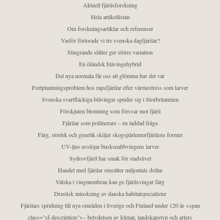
Aktuell fjärilsforskning
Hela artikellistan
Om forskningsartiklar och referenser
Varför förlorade vi tre svenska dagfjärilar?
Slingrande slåtter ger större variation
En öländsk blåvingehybrid
Det nya normala får oss att glömma hur det var
Fortplantningsproblem hos rapsfjärilar efter värmestress som larver
Svenska svartfläckiga blåvingar sprider sig i Storbritannien
Förskjuten blomning som försvar mot fjäril
Fjärilar som pollinerare – en laddad fråga
Färg, storlek och genetik skiljer skogspärlemorfjärilens former
UV-ljus avslöjar busksnabbvingens larver
Sydrovfjäril har smak för stadslivet
Handel med fjärilar omsätter miljontals dollar
Vätska i vingmembran kan ge fjärilsvingar färg
Drastisk minskning av danska habitatspecialister
Fjärilars spridning till nya områden i Sverige och Finland under 120 år <span
class="sf-description">– betydelsen av klimat, landskapstyp och arters