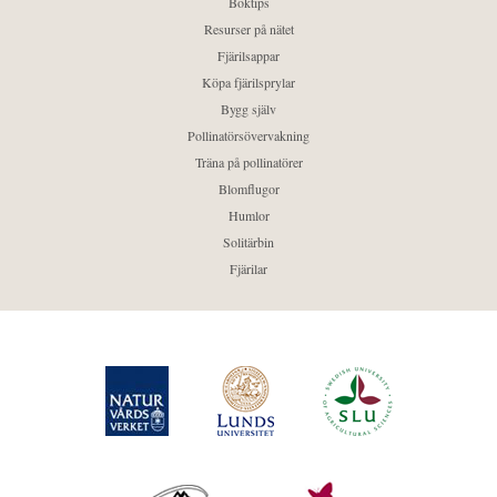
Boktips
Resurser på nätet
Fjärilsappar
Köpa fjärilsprylar
Bygg själv
Pollinatörsövervakning
Träna på pollinatörer
Blomflugor
Humlor
Solitärbin
Fjärilar