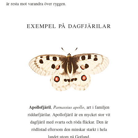
är resta mot varandra över ryggen.
EXEMPEL PÅ DAGFJÄRILAR
Apollofjäril
,
Parnassius apollo
, art i familjen
riddarfjärilar. Apollofjäril är en mycket stor vit
dagfjäril med svarta och röda fläckar. Den är
rödlistad eftersom den minskar starkt i hela
landet utom på Gotland.