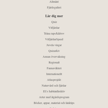
Allmänt
Fjärilsgalleri
Lär dig mer
Quiz
Vitfjärilar
Träna raps/kål/rov
VitfjärilarSpeed
Juvela vingar
Quizarkiv
Annan övervakning
Regionalt
Faunaväkteri
Internationellt
Atlasprojekt
Naturvård och fjärilar
EUs habitatdirektiv
Arter med åtgärdsprogram
Böcker, appar, material och länktips