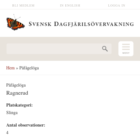
Hoppa till huvudinnehåll
BLI MEDLEM
IN ENGLISH
LOGGA IN
Sökformulär
Hem
» Påfågelöga
Påfågelöga
Ragnerud
Platskategori:
Slinga
Antal observationer:
4