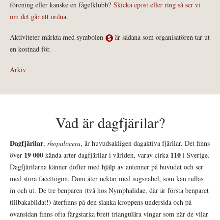
förening eller kanske en fågelklubb?
Skicka epost eller ring så ser vi
om det går att ordna.
Aktiviteter märkta med symbolen
är sådana som organisatören tar ut
en kostnad för.
Arkiv
Vad är dagfjärilar?
Dagfjärilar
,
rhopalocera
, är huvudsakligen dagaktiva fjärilar. Det finns
19 000
110
över
kända arter dagfjärilar i världen, varav cirka
i Sverige.
Dagfjärilarna känner dofter med hjälp av antenner på huvudet och ser
med stora facettögon. Dom äter nektar med sugsnabel, som kan rullas
in och ut. De tre benparen (två hos Nymphalidae, där är första benparet
tillbakabildat!) återfinns på den slanka kroppens undersida och på
ovansidan finns ofta färgstarka brett triangulära vingar som när de vilar