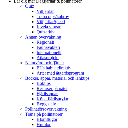
Lär dig mer
Dagfjärilar & pollinatörer
Quiz
Vitfjärilar
Träna raps/kål/rov
VitfjärilarSpeed
Juvela vingar
Quizarkiv
Annan övervakning
Regionalt
Faunaväkteri
Internationellt
Atlasprojekt
Naturvård och fjärilar
EUs habitatdirektiv
Arter med åtgärdsprogram
Böcker, appar, material och länktips
Boktips
Resurser på nätet
Fjärilsappar
Köpa fjärilsprylar
Bygg själv
Pollinatörsövervakning
Träna på pollinatörer
Blomflugor
Humlor