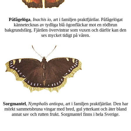
Påfågelöga
,
Inachis io
, art i familjen praktfjärilar. Påfågelögat
kännetecknas av tydliga blå ögonfläckar mot en rödbrun
bakgrundsfärg. Fjärilen övervintrar som vuxen och därför kan den
ses mycket tidigt på våren.
Sorgmantel
,
Nymphalis antiopa
, art i familjen praktfjärilar. Den har
mörkt sammetsbruna vingar med bred, gul ytterkant och äter bland
annat sav och rutten frukt. Sorgmantel finns i hela Sverige.