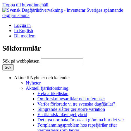
Hoppa till huvudinnehåll
Logga in
In English
Bli medlem
Sökformulär
Sök på webbplatsen
Aktuellt
Nyheter och kalender
Nyheter
Aktuell fjärilsforskning
Hela artikellistan
Om forskningsartiklar och referenser
Varför förlorade vi tre svenska dagfjärilar?
Slingrande slåtter ger större variation
En öländsk blåvingehybrid
Det nya normala får oss att glömma hur det var
Fortplantningsproblem hos rapsfjärilar efter
värmestress som larver