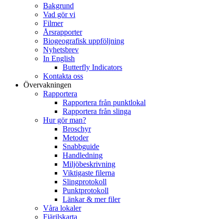
Bakgrund
Vad gör vi
Filmer
Årsrapporter
Biogeografisk uppföljning
Nyhetsbrev
In English
Butterfly Indicators
Kontakta oss
Övervakningen
Rapportera
Rapportera från punktlokal
Rapportera från slinga
Hur gör man?
Broschyr
Metoder
Snabbguide
Handledning
Miljöbeskrivning
Viktigaste filerna
Slingprotokoll
Punktprotokoll
Länkar & mer filer
Våra lokaler
Fjärilskarta