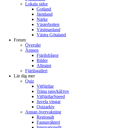
Lokala sidor
Gotland
Jämtland
Närke
Västerbotten
Västmanland
Västra Götaland
Forum
Översikt
Ämnen
Fjärilsfrågor
Bilder
Allmänt
Fjärilsgalleri
Lär dig mer
Quiz
Vitfjärilar
Träna raps/kål/rov
VitfjärilarSpeed
Juvela vingar
Quizarkiv
Annan övervakning
Regionalt
Faunaväkteri
Internationellt