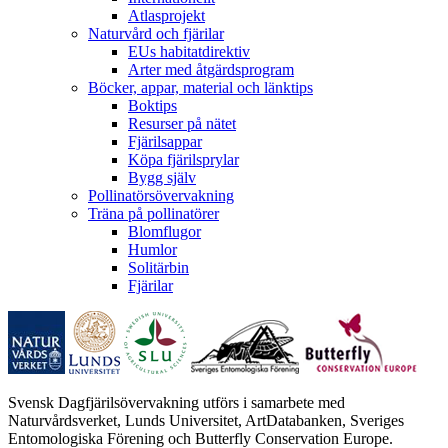
Atlasprojekt
Naturvård och fjärilar
EUs habitatdirektiv
Arter med åtgärdsprogram
Böcker, appar, material och länktips
Boktips
Resurser på nätet
Fjärilsappar
Köpa fjärilsprylar
Bygg själv
Pollinatörsövervakning
Träna på pollinatörer
Blomflugor
Humlor
Solitärbin
Fjärilar
Svensk Dagfjärilsövervakning utförs i samarbete med
Naturvårdsverket, Lunds Universitet, ArtDatabanken, Sveriges
Entomologiska Förening och Butterfly Conservation Europe.