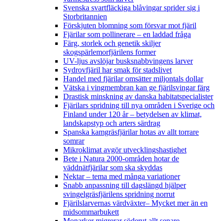
Svenska svartfläckiga blåvingar sprider sig i
Storbritannien
Förskjuten blomning som försvar mot fjäril
Fjärilar som pollinerare – en laddad fråga
Färg, storlek och genetik skiljer
skogspärlemorfjärilens former
UV-ljus avslöjar busksnabbvingens larver
Sydrovfjäril har smak för stadslivet
Handel med fjärilar omsätter miljontals dollar
Vätska i vingmembran kan ge fjärilsvingar färg
Drastisk minskning av danska habitatspecialister
Fjärilars spridning till nya områden i Sverige och
Finland under 120 år
– betydelsen av klimat,
landskapstyp och arters särdrag
Spanska kamgräsfjärilar hotas av allt torrare
somrar
Mikroklimat avgör utvecklingshastighet
Bete i Natura 2000-områden hotar de
väddnätfjärilar som ska skyddas
Nektar – tema med många variationer
Snabb anpassning till dagslängd hjälper
svingelgräsfjärilens spridning norrut
Fjärilslarvernas värdväxter– Mycket mer än en
midsommarbukett
Monarker migrerar söderut allt senare