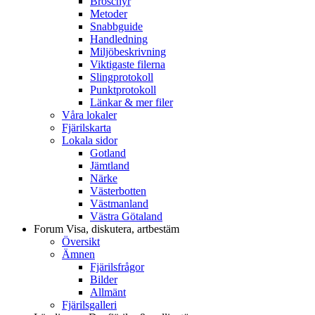
Broschyr
Metoder
Snabbguide
Handledning
Miljöbeskrivning
Viktigaste filerna
Slingprotokoll
Punktprotokoll
Länkar & mer filer
Våra lokaler
Fjärilskarta
Lokala sidor
Gotland
Jämtland
Närke
Västerbotten
Västmanland
Västra Götaland
Forum
Visa, diskutera, artbestäm
Översikt
Ämnen
Fjärilsfrågor
Bilder
Allmänt
Fjärilsgalleri