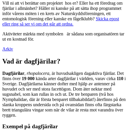
Vill ni att vi berättar om projektet hos er? Eller ha ett föredrag om
fjärilar i allmänhet? Håller ni kanske på att sätta ihop programmet
inför vårens möten i en krets av Naturskyddsföreningen, ett
entomologisk förening eller kanske en fågelklubb?
Skicka epost
eller ring så ser vi om det går att ordna.
Aktiviteter märkta med symbolen
är sådana som organisatören tar
ut en kostnad för.
Arkiv
Vad är dagfjärilar?
Dagfjärilar
,
rhopalocera
, är huvudsakligen dagaktiva fjärilar. Det
finns över
19 000
kända arter dagfjärilar i världen, varav cirka
110
i
Sverige. Dagfjärilarna känner dofter med hjälp av antenner på
huvudet och ser med stora facettögon. Dom äter nektar med
sugsnabel, som kan rullas in och ut. De tre benparen (två hos
Nymphalidae, där är första benparet tillbakabildat!) återfinns på den
slanka kroppens undersida och på ovansidan finns ofta färgstarka
brett triangulära vingar som när de vilar är resta mot varandra över
ryggen.
Exempel på dagfjärilar