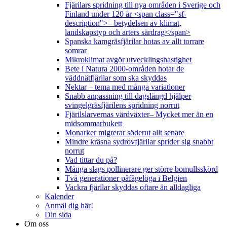
Fjärilars spridning till nya områden i Sverige och
Finland under 120 år <span class="sf-
description">– betydelsen av klimat,
landskapstyp och arters särdrag</span>
Spanska kamgräsfjärilar hotas av allt torrare
somrar
Mikroklimat avgör utvecklingshastighet
Bete i Natura 2000-områden hotar de
väddnätfjärilar som ska skyddas
Nektar – tema med många variationer
Snabb anpassning till dagslängd hjälper
svingelgräsfjärilens spridning norrut
Fjärilslarvernas värdväxter– Mycket mer än en
midsommarbukett
Monarker migrerar söderut allt senare
Mindre kräsna sydrovfjärilar sprider sig snabbt
norrut
Vad tittar du på?
Många slags pollinerare ger större bomullsskörd
Två generationer påfågelöga i Belgien
Vackra fjärilar skyddas oftare än alldagliga
Kalender
Anmäl dig här!
Din sida
Om oss