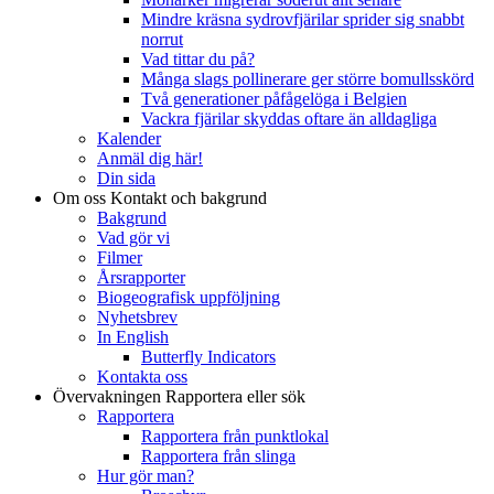
Mindre kräsna sydrovfjärilar sprider sig snabbt
norrut
Vad tittar du på?
Många slags pollinerare ger större bomullsskörd
Två generationer påfågelöga i Belgien
Vackra fjärilar skyddas oftare än alldagliga
Kalender
Anmäl dig här!
Din sida
Om oss
Kontakt och bakgrund
Bakgrund
Vad gör vi
Filmer
Årsrapporter
Biogeografisk uppföljning
Nyhetsbrev
In English
Butterfly Indicators
Kontakta oss
Övervakningen
Rapportera eller sök
Rapportera
Rapportera från punktlokal
Rapportera från slinga
Hur gör man?