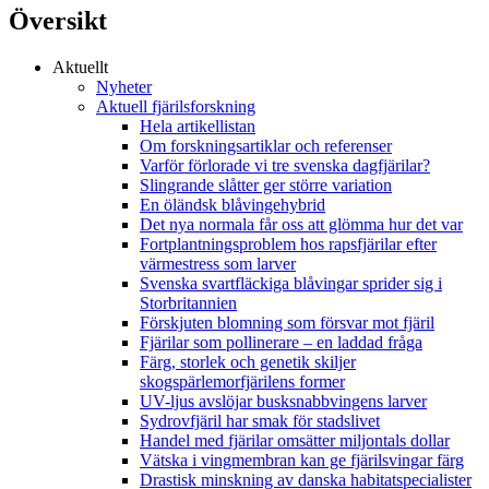
Översikt
Aktuellt
Nyheter
Aktuell fjärilsforskning
Hela artikellistan
Om forskningsartiklar och referenser
Varför förlorade vi tre svenska dagfjärilar?
Slingrande slåtter ger större variation
En öländsk blåvingehybrid
Det nya normala får oss att glömma hur det var
Fortplantningsproblem hos rapsfjärilar efter
värmestress som larver
Svenska svartfläckiga blåvingar sprider sig i
Storbritannien
Förskjuten blomning som försvar mot fjäril
Fjärilar som pollinerare – en laddad fråga
Färg, storlek och genetik skiljer
skogspärlemorfjärilens former
UV-ljus avslöjar busksnabbvingens larver
Sydrovfjäril har smak för stadslivet
Handel med fjärilar omsätter miljontals dollar
Vätska i vingmembran kan ge fjärilsvingar färg
Drastisk minskning av danska habitatspecialister