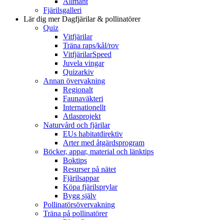
Allmänt
Fjärilsgalleri
Lär dig mer
Dagfjärilar & pollinatörer
Quiz
Vitfjärilar
Träna raps/kål/rov
VitfjärilarSpeed
Juvela vingar
Quizarkiv
Annan övervakning
Regionalt
Faunaväkteri
Internationellt
Atlasprojekt
Naturvård och fjärilar
EUs habitatdirektiv
Arter med åtgärdsprogram
Böcker, appar, material och länktips
Boktips
Resurser på nätet
Fjärilsappar
Köpa fjärilsprylar
Bygg själv
Pollinatörsövervakning
Träna på pollinatörer