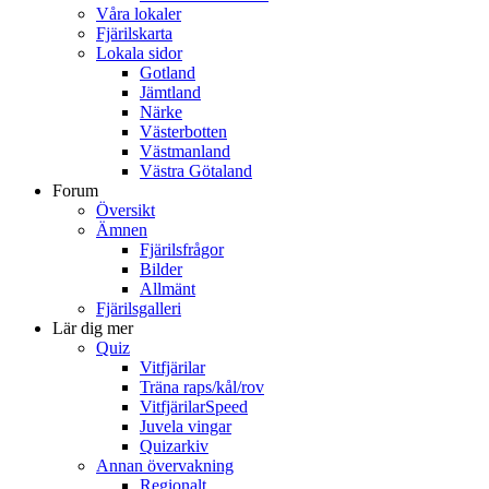
Våra lokaler
Fjärilskarta
Lokala sidor
Gotland
Jämtland
Närke
Västerbotten
Västmanland
Västra Götaland
Forum
Översikt
Ämnen
Fjärilsfrågor
Bilder
Allmänt
Fjärilsgalleri
Lär dig mer
Quiz
Vitfjärilar
Träna raps/kål/rov
VitfjärilarSpeed
Juvela vingar
Quizarkiv
Annan övervakning
Regionalt