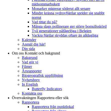
midsommarbukett
Monarker migrerar söderut allt senare
Mindre kräsna sydrovfjärilar sprider sig snabbt
norrut
Vad tittar du på?
Många slags pollinerare ger större bomullsskörd
Två generationer påfågelöga i Belgien
Vackra fjärilar skyddas oftare än alldagliga
Kalender
Anmäl dig här!
Din sida
Om oss
Kontakt och bakgrund
Bakgrund
Vad gör vi
Filmer
Årsrapporter
Biogeografisk uppföljning
Nyhetsbrev
In English
Butterfly Indicators
Kontakta oss
Övervakningen
Rapportera eller sök
Rapportera
Rapportera från punktlokal