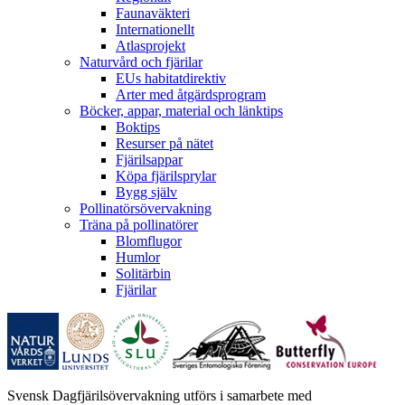
Faunaväkteri
Internationellt
Atlasprojekt
Naturvård och fjärilar
EUs habitatdirektiv
Arter med åtgärdsprogram
Böcker, appar, material och länktips
Boktips
Resurser på nätet
Fjärilsappar
Köpa fjärilsprylar
Bygg själv
Pollinatörsövervakning
Träna på pollinatörer
Blomflugor
Humlor
Solitärbin
Fjärilar
Svensk Dagfjärilsövervakning utförs i samarbete med