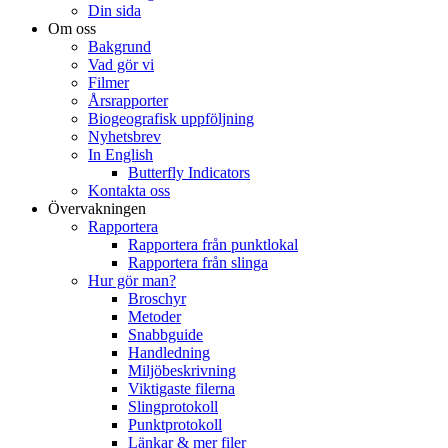
Din sida
Om oss
Bakgrund
Vad gör vi
Filmer
Årsrapporter
Biogeografisk uppföljning
Nyhetsbrev
In English
Butterfly Indicators
Kontakta oss
Övervakningen
Rapportera
Rapportera från punktlokal
Rapportera från slinga
Hur gör man?
Broschyr
Metoder
Snabbguide
Handledning
Miljöbeskrivning
Viktigaste filerna
Slingprotokoll
Punktprotokoll
Länkar & mer filer