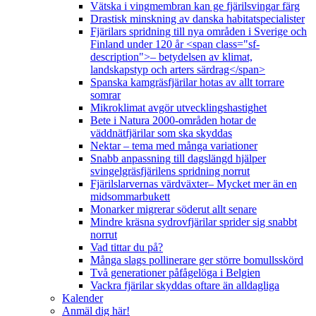
Vätska i vingmembran kan ge fjärilsvingar färg
Drastisk minskning av danska habitatspecialister
Fjärilars spridning till nya områden i Sverige och
Finland under 120 år <span class="sf-
description">– betydelsen av klimat,
landskapstyp och arters särdrag</span>
Spanska kamgräsfjärilar hotas av allt torrare
somrar
Mikroklimat avgör utvecklingshastighet
Bete i Natura 2000-områden hotar de
väddnätfjärilar som ska skyddas
Nektar – tema med många variationer
Snabb anpassning till dagslängd hjälper
svingelgräsfjärilens spridning norrut
Fjärilslarvernas värdväxter– Mycket mer än en
midsommarbukett
Monarker migrerar söderut allt senare
Mindre kräsna sydrovfjärilar sprider sig snabbt
norrut
Vad tittar du på?
Många slags pollinerare ger större bomullsskörd
Två generationer påfågelöga i Belgien
Vackra fjärilar skyddas oftare än alldagliga
Kalender
Anmäl dig här!