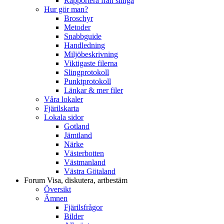
Rapportera från slinga
Hur gör man?
Broschyr
Metoder
Snabbguide
Handledning
Miljöbeskrivning
Viktigaste filerna
Slingprotokoll
Punktprotokoll
Länkar & mer filer
Våra lokaler
Fjärilskarta
Lokala sidor
Gotland
Jämtland
Närke
Västerbotten
Västmanland
Västra Götaland
Forum
Visa, diskutera, artbestäm
Översikt
Ämnen
Fjärilsfrågor
Bilder