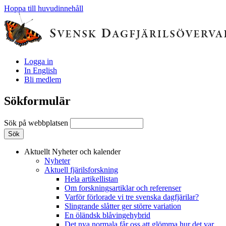
Hoppa till huvudinnehåll
Logga in
In English
Bli medlem
Sökformulär
Sök på webbplatsen
Aktuellt
Nyheter och kalender
Nyheter
Aktuell fjärilsforskning
Hela artikellistan
Om forskningsartiklar och referenser
Varför förlorade vi tre svenska dagfjärilar?
Slingrande slåtter ger större variation
En öländsk blåvingehybrid
Det nya normala får oss att glömma hur det var