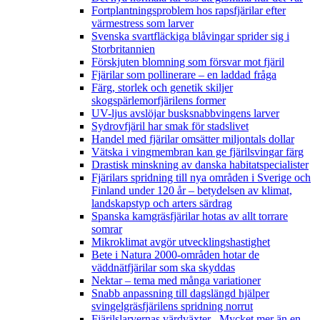
Fortplantningsproblem hos rapsfjärilar efter
värmestress som larver
Svenska svartfläckiga blåvingar sprider sig i
Storbritannien
Förskjuten blomning som försvar mot fjäril
Fjärilar som pollinerare – en laddad fråga
Färg, storlek och genetik skiljer
skogspärlemorfjärilens former
UV-ljus avslöjar busksnabbvingens larver
Sydrovfjäril har smak för stadslivet
Handel med fjärilar omsätter miljontals dollar
Vätska i vingmembran kan ge fjärilsvingar färg
Drastisk minskning av danska habitatspecialister
Fjärilars spridning till nya områden i Sverige och
Finland under 120 år
– betydelsen av klimat,
landskapstyp och arters särdrag
Spanska kamgräsfjärilar hotas av allt torrare
somrar
Mikroklimat avgör utvecklingshastighet
Bete i Natura 2000-områden hotar de
väddnätfjärilar som ska skyddas
Nektar – tema med många variationer
Snabb anpassning till dagslängd hjälper
svingelgräsfjärilens spridning norrut
Fjärilslarvernas värdväxter– Mycket mer än en