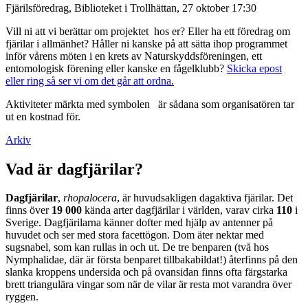
Fjärilsföredrag, Biblioteket i Trollhättan, 27 oktober 17:30
Vill ni att vi berättar om projektet hos er? Eller ha ett föredrag om
fjärilar i allmänhet? Håller ni kanske på att sätta ihop programmet
inför vårens möten i en krets av Naturskyddsföreningen, ett
entomologisk förening eller kanske en fågelklubb?
Skicka epost
eller ring så ser vi om det går att ordna.
Aktiviteter märkta med symbolen
är sådana som organisatören tar
ut en kostnad för.
Arkiv
Vad är dagfjärilar?
Dagfjärilar
,
rhopalocera
, är huvudsakligen dagaktiva fjärilar. Det
finns över
19 000
kända arter dagfjärilar i världen, varav cirka
110
i
Sverige. Dagfjärilarna känner dofter med hjälp av antenner på
huvudet och ser med stora facettögon. Dom äter nektar med
sugsnabel, som kan rullas in och ut. De tre benparen (två hos
Nymphalidae, där är första benparet tillbakabildat!) återfinns på den
slanka kroppens undersida och på ovansidan finns ofta färgstarka
brett triangulära vingar som när de vilar är resta mot varandra över
ryggen.