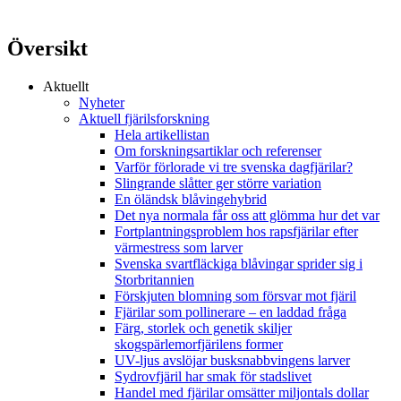
Översikt
Aktuellt
Nyheter
Aktuell fjärilsforskning
Hela artikellistan
Om forskningsartiklar och referenser
Varför förlorade vi tre svenska dagfjärilar?
Slingrande slåtter ger större variation
En öländsk blåvingehybrid
Det nya normala får oss att glömma hur det var
Fortplantningsproblem hos rapsfjärilar efter
värmestress som larver
Svenska svartfläckiga blåvingar sprider sig i
Storbritannien
Förskjuten blomning som försvar mot fjäril
Fjärilar som pollinerare – en laddad fråga
Färg, storlek och genetik skiljer
skogspärlemorfjärilens former
UV-ljus avslöjar busksnabbvingens larver
Sydrovfjäril har smak för stadslivet
Handel med fjärilar omsätter miljontals dollar