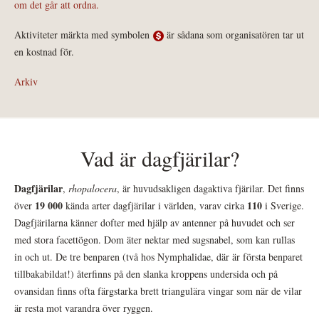
om det går att ordna.
Aktiviteter märkta med symbolen
är sådana som organisatören tar ut
en kostnad för.
Arkiv
Vad är dagfjärilar?
Dagfjärilar
,
rhopalocera
, är huvudsakligen dagaktiva fjärilar. Det finns
19 000
110
över
kända arter dagfjärilar i världen, varav cirka
i Sverige.
Dagfjärilarna känner dofter med hjälp av antenner på huvudet och ser
med stora facettögon. Dom äter nektar med sugsnabel, som kan rullas
in och ut. De tre benparen (två hos Nymphalidae, där är första benparet
tillbakabildat!) återfinns på den slanka kroppens undersida och på
ovansidan finns ofta färgstarka brett triangulära vingar som när de vilar
är resta mot varandra över ryggen.