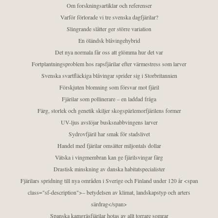
Om forskningsartiklar och referenser
Varför förlorade vi tre svenska dagfjärilar?
Slingrande slåtter ger större variation
En öländsk blåvingehybrid
Det nya normala får oss att glömma hur det var
Fortplantningsproblem hos rapsfjärilar efter värmestress som larver
Svenska svartfläckiga blåvingar sprider sig i Storbritannien
Förskjuten blomning som försvar mot fjäril
Fjärilar som pollinerare – en laddad fråga
Färg, storlek och genetik skiljer skogspärlemorfjärilens former
UV-ljus avslöjar busksnabbvingens larver
Sydrovfjäril har smak för stadslivet
Handel med fjärilar omsätter miljontals dollar
Vätska i vingmembran kan ge fjärilsvingar färg
Drastisk minskning av danska habitatspecialister
Fjärilars spridning till nya områden i Sverige och Finland under 120 år <span
class="sf-description">– betydelsen av klimat, landskapstyp och arters
särdrag</span>
Spanska kamgräsfjärilar hotas av allt torrare somrar