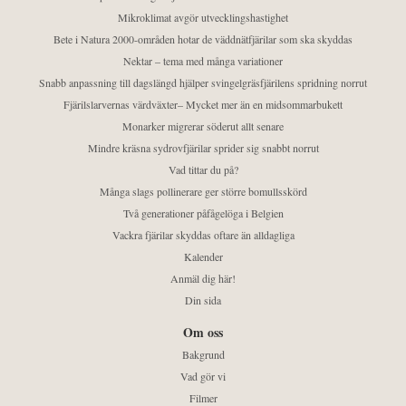
Mikroklimat avgör utvecklingshastighet
Bete i Natura 2000-områden hotar de väddnätfjärilar som ska skyddas
Nektar – tema med många variationer
Snabb anpassning till dagslängd hjälper svingelgräsfjärilens spridning norrut
Fjärilslarvernas värdväxter– Mycket mer än en midsommarbukett
Monarker migrerar söderut allt senare
Mindre kräsna sydrovfjärilar sprider sig snabbt norrut
Vad tittar du på?
Många slags pollinerare ger större bomullsskörd
Två generationer påfågelöga i Belgien
Vackra fjärilar skyddas oftare än alldagliga
Kalender
Anmäl dig här!
Din sida
Om oss
Bakgrund
Vad gör vi
Filmer