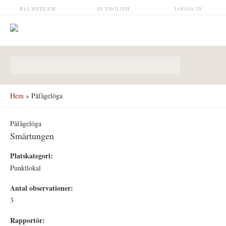
Hoppa till huvudinnehåll
BLI MEDLEM
IN ENGLISH
LOGGA IN
Sökformulär
Hem
» Påfågelöga
Påfågelöga
Smärtungen
Platskategori:
Punktlokal
Antal observationer:
3
Rapportör: