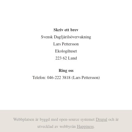
Skriv ett brev
Svensk Dagfjärilsövervakning
Lars Pettersson
Ekologihuset
223 62 Lund
Ring oss
Telefon: 046-222 3818 (Lars Pettersson)
Webbplatsen är byggd med open-source systemet
Drupal
och är
utvecklad av webbyrån
Happiness
.