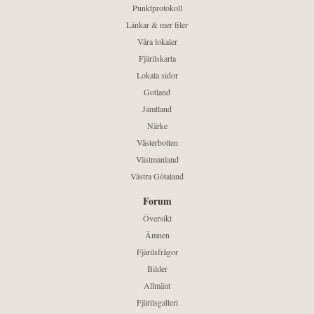
Punktprotokoll
Länkar & mer filer
Våra lokaler
Fjärilskarta
Lokala sidor
Gotland
Jämtland
Närke
Västerbotten
Västmanland
Västra Götaland
Forum
Översikt
Ämnen
Fjärilsfrågor
Bilder
Allmänt
Fjärilsgalleri