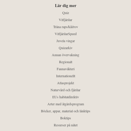
Lär dig mer
Quiz
Vitfjärilar
Träna raps/kål/rov
VitfjärilarSpeed
Juvela vingar
Quizarkiv
Annan övervakning
Regionalt
Faunaväkteri
Internationellt
Atlasprojekt
Naturvård och fjärilar
EUs habitatdirektiv
Arter med åtgärdsprogram
Böcker, appar, material och länktips
Boktips
Resurser på nätet