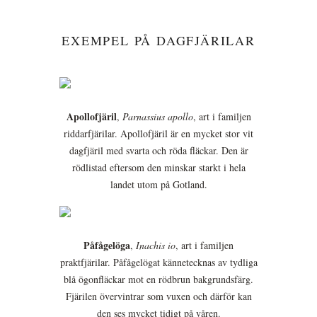
EXEMPEL PÅ DAGFJÄRILAR
Apollofjäril
,
Parnassius apollo
, art i familjen
riddarfjärilar. Apollofjäril är en mycket stor vit
dagfjäril med svarta och röda fläckar. Den är
rödlistad eftersom den minskar starkt i hela
landet utom på Gotland.
Påfågelöga
,
Inachis io
, art i familjen
praktfjärilar. Påfågelögat kännetecknas av tydliga
blå ögonfläckar mot en rödbrun bakgrundsfärg.
Fjärilen övervintrar som vuxen och därför kan
den ses mycket tidigt på våren.