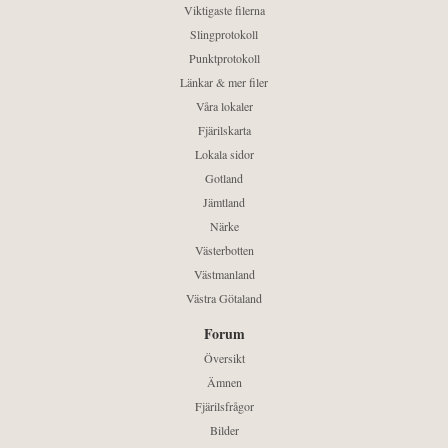
Viktigaste filerna
Slingprotokoll
Punktprotokoll
Länkar & mer filer
Våra lokaler
Fjärilskarta
Lokala sidor
Gotland
Jämtland
Närke
Västerbotten
Västmanland
Västra Götaland
Forum
Översikt
Ämnen
Fjärilsfrågor
Bilder