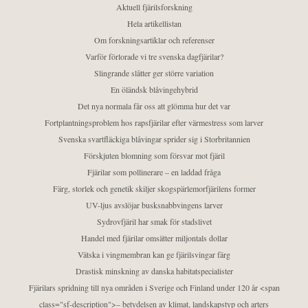
Aktuell fjärilsforskning
Hela artikellistan
Om forskningsartiklar och referenser
Varför förlorade vi tre svenska dagfjärilar?
Slingrande slåtter ger större variation
En öländsk blåvingehybrid
Det nya normala får oss att glömma hur det var
Fortplantningsproblem hos rapsfjärilar efter värmestress som larver
Svenska svartfläckiga blåvingar sprider sig i Storbritannien
Förskjuten blomning som försvar mot fjäril
Fjärilar som pollinerare – en laddad fråga
Färg, storlek och genetik skiljer skogspärlemorfjärilens former
UV-ljus avslöjar busksnabbvingens larver
Sydrovfjäril har smak för stadslivet
Handel med fjärilar omsätter miljontals dollar
Vätska i vingmembran kan ge fjärilsvingar färg
Drastisk minskning av danska habitatspecialister
Fjärilars spridning till nya områden i Sverige och Finland under 120 år <span
class="sf-description">– betydelsen av klimat, landskapstyp och arters