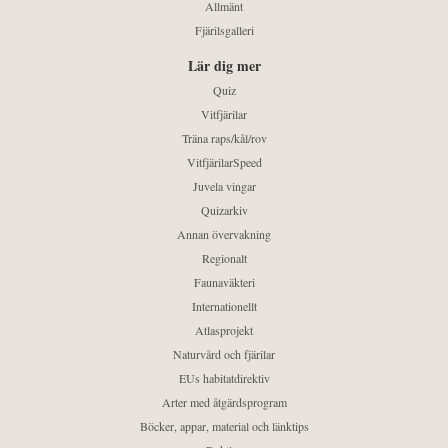
Allmänt
Fjärilsgalleri
Lär dig mer
Quiz
Vitfjärilar
Träna raps/kål/rov
VitfjärilarSpeed
Juvela vingar
Quizarkiv
Annan övervakning
Regionalt
Faunaväkteri
Internationellt
Atlasprojekt
Naturvård och fjärilar
EUs habitatdirektiv
Arter med åtgärdsprogram
Böcker, appar, material och länktips