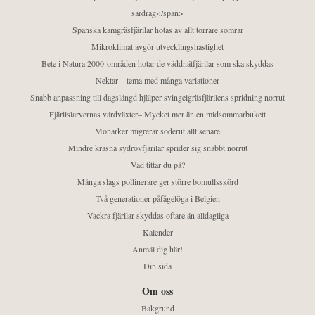
särdrag</span>
Spanska kamgräsfjärilar hotas av allt torrare somrar
Mikroklimat avgör utvecklingshastighet
Bete i Natura 2000-områden hotar de väddnätfjärilar som ska skyddas
Nektar – tema med många variationer
Snabb anpassning till dagslängd hjälper svingelgräsfjärilens spridning norrut
Fjärilslarvernas värdväxter– Mycket mer än en midsommarbukett
Monarker migrerar söderut allt senare
Mindre kräsna sydrovfjärilar sprider sig snabbt norrut
Vad tittar du på?
Många slags pollinerare ger större bomullsskörd
Två generationer påfågelöga i Belgien
Vackra fjärilar skyddas oftare än alldagliga
Kalender
Anmäl dig här!
Din sida
Om oss
Bakgrund