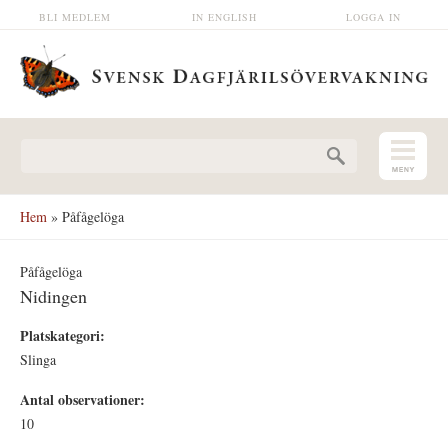
Hoppa till huvudinnehåll
BLI MEDLEM
IN ENGLISH
LOGGA IN
Sökformulär
Hem
» Påfågelöga
Påfågelöga
Nidingen
Platskategori:
Slinga
Antal observationer:
10