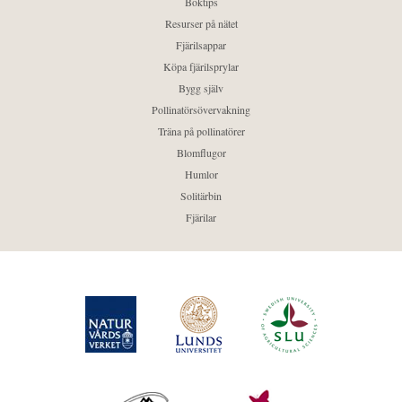
Boktips
Resurser på nätet
Fjärilsappar
Köpa fjärilsprylar
Bygg själv
Pollinatörsövervakning
Träna på pollinatörer
Blomflugor
Humlor
Solitärbin
Fjärilar