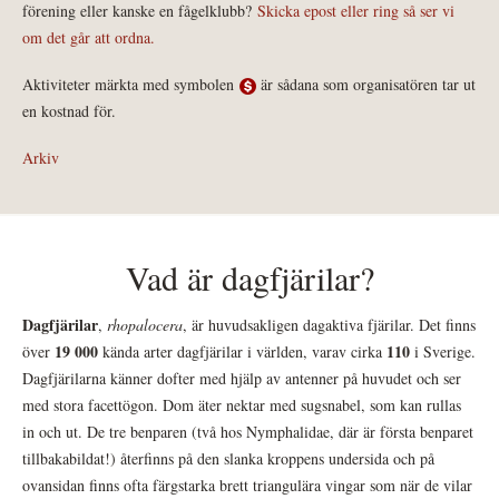
förening eller kanske en fågelklubb?
Skicka epost eller ring så ser vi
om det går att ordna.
Aktiviteter märkta med symbolen
är sådana som organisatören tar ut
en kostnad för.
Arkiv
Vad är dagfjärilar?
Dagfjärilar
,
rhopalocera
, är huvudsakligen dagaktiva fjärilar. Det finns
19 000
110
över
kända arter dagfjärilar i världen, varav cirka
i Sverige.
Dagfjärilarna känner dofter med hjälp av antenner på huvudet och ser
med stora facettögon. Dom äter nektar med sugsnabel, som kan rullas
in och ut. De tre benparen (två hos Nymphalidae, där är första benparet
tillbakabildat!) återfinns på den slanka kroppens undersida och på
ovansidan finns ofta färgstarka brett triangulära vingar som när de vilar