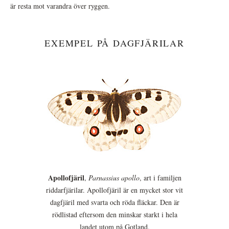
är resta mot varandra över ryggen.
EXEMPEL PÅ DAGFJÄRILAR
Apollofjäril
,
Parnassius apollo
, art i familjen
riddarfjärilar. Apollofjäril är en mycket stor vit
dagfjäril med svarta och röda fläckar. Den är
rödlistad eftersom den minskar starkt i hela
landet utom på Gotland.