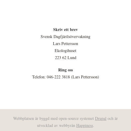
Skriv ett brev
Svensk Dagfjärilsövervakning
Lars Pettersson
Ekologihuset
223 62 Lund
Ring oss
Telefon: 046-222 3818 (Lars Pettersson)
Webbplatsen är byggd med open-source systemet
Drupal
och är
utvecklad av webbyrån
Happiness
.