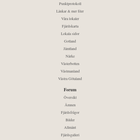
Punktprotokoll
Länkar & mer filer
Våra lokaler
Fjärilskarta
Lokala sidor
Gotland
Jämtland
Närke
Västerbotten
Västmanland
Västra Götaland
Forum
Översikt
Ämnen
Fjärilsfrågor
Bilder
Allmänt
Fjärilsgalleri