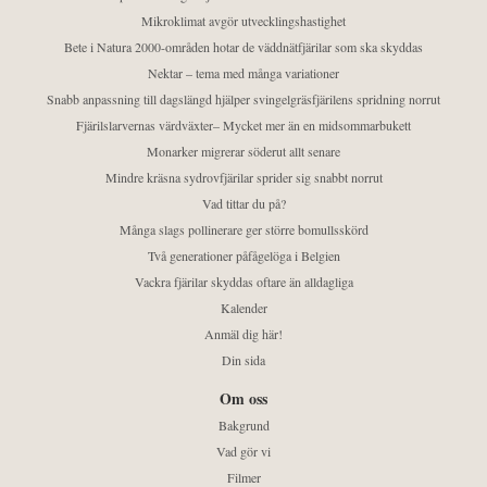
Mikroklimat avgör utvecklingshastighet
Bete i Natura 2000-områden hotar de väddnätfjärilar som ska skyddas
Nektar – tema med många variationer
Snabb anpassning till dagslängd hjälper svingelgräsfjärilens spridning norrut
Fjärilslarvernas värdväxter– Mycket mer än en midsommarbukett
Monarker migrerar söderut allt senare
Mindre kräsna sydrovfjärilar sprider sig snabbt norrut
Vad tittar du på?
Många slags pollinerare ger större bomullsskörd
Två generationer påfågelöga i Belgien
Vackra fjärilar skyddas oftare än alldagliga
Kalender
Anmäl dig här!
Din sida
Om oss
Bakgrund
Vad gör vi
Filmer