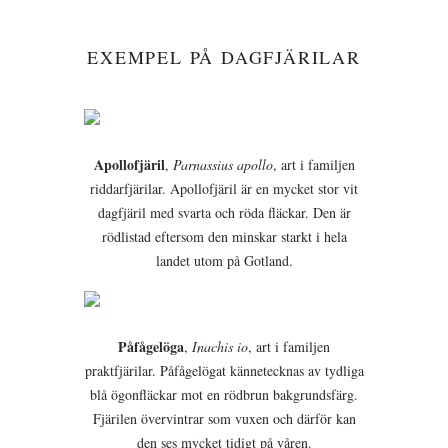
EXEMPEL PÅ DAGFJÄRILAR
Apollofjäril
,
Parnassius apollo
, art i familjen
riddarfjärilar. Apollofjäril är en mycket stor vit
dagfjäril med svarta och röda fläckar. Den är
rödlistad eftersom den minskar starkt i hela
landet utom på Gotland.
Påfågelöga
,
Inachis io
, art i familjen
praktfjärilar. Påfågelögat kännetecknas av tydliga
blå ögonfläckar mot en rödbrun bakgrundsfärg.
Fjärilen övervintrar som vuxen och därför kan
den ses mycket tidigt på våren.