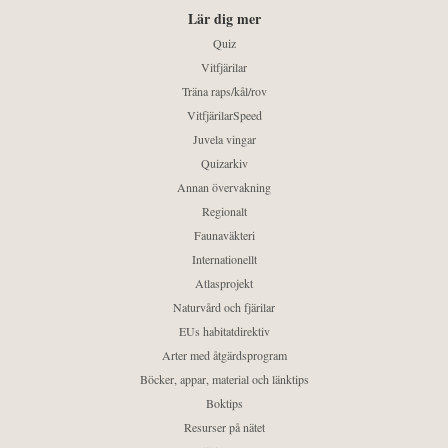
Lär dig mer
Quiz
Vitfjärilar
Träna raps/kål/rov
VitfjärilarSpeed
Juvela vingar
Quizarkiv
Annan övervakning
Regionalt
Faunaväkteri
Internationellt
Atlasprojekt
Naturvård och fjärilar
EUs habitatdirektiv
Arter med åtgärdsprogram
Böcker, appar, material och länktips
Boktips
Resurser på nätet