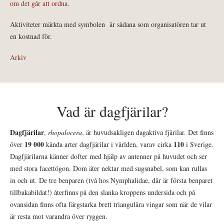
om det går att ordna.
Aktiviteter märkta med symbolen
är sådana som organisatören tar ut
en kostnad för.
Arkiv
Vad är dagfjärilar?
Dagfjärilar
,
rhopalocera
, är huvudsakligen dagaktiva fjärilar. Det finns
19 000
110
över
kända arter dagfjärilar i världen, varav cirka
i Sverige.
Dagfjärilarna känner dofter med hjälp av antenner på huvudet och ser
med stora facettögon. Dom äter nektar med sugsnabel, som kan rullas
in och ut. De tre benparen (två hos Nymphalidae, där är första benparet
tillbakabildat!) återfinns på den slanka kroppens undersida och på
ovansidan finns ofta färgstarka brett triangulära vingar som när de vilar
är resta mot varandra över ryggen.