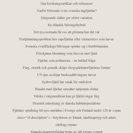
Om forskningsartiklar och referenser
Varför förlorade vi tre svenska dagfjärilar?
Slingrande slåtter ger större variation
En öländsk blåvingehybrid
Det nya normala får oss att glömma hur det var
Fortplantningsproblem hos rapsfjärilar efter värmestress som larver
Svenska svartfläckiga blåvingar sprider sig i Storbritannien
Förskjuten blomning som försvar mot fjäril
Fjärilar som pollinerare – en laddad fråga
Färg, storlek och genetik skiljer skogspärlemorfjärilens former
UV-ljus avslöjar busksnabbvingens larver
Sydrovfjäril har smak för stadslivet
Handel med fjärilar omsätter miljontals dollar
Vätska i vingmembran kan ge fjärilsvingar färg
Drastisk minskning av danska habitatspecialister
Fjärilars spridning till nya områden i Sverige och Finland under 120 år <span
class="sf-description">– betydelsen av klimat, landskapstyp och arters
särdrag</span>
Spanska kamgräsfjärilar hotas av allt torrare somrar