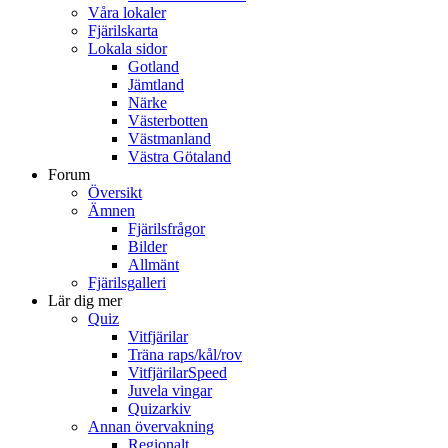
Våra lokaler
Fjärilskarta
Lokala sidor
Gotland
Jämtland
Närke
Västerbotten
Västmanland
Västra Götaland
Forum
Översikt
Ämnen
Fjärilsfrågor
Bilder
Allmänt
Fjärilsgalleri
Lär dig mer
Quiz
Vitfjärilar
Träna raps/kål/rov
VitfjärilarSpeed
Juvela vingar
Quizarkiv
Annan övervakning
Regionalt