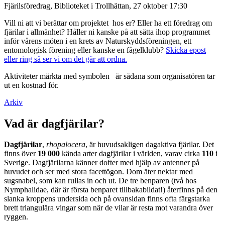
Fjärilsföredrag, Biblioteket i Trollhättan, 27 oktober 17:30
Vill ni att vi berättar om projektet hos er? Eller ha ett föredrag om
fjärilar i allmänhet? Håller ni kanske på att sätta ihop programmet
inför vårens möten i en krets av Naturskyddsföreningen, ett
entomologisk förening eller kanske en fågelklubb?
Skicka epost
eller ring så ser vi om det går att ordna.
Aktiviteter märkta med symbolen
är sådana som organisatören tar
ut en kostnad för.
Arkiv
Vad är dagfjärilar?
Dagfjärilar
,
rhopalocera
, är huvudsakligen dagaktiva fjärilar. Det
finns över
19 000
kända arter dagfjärilar i världen, varav cirka
110
i
Sverige. Dagfjärilarna känner dofter med hjälp av antenner på
huvudet och ser med stora facettögon. Dom äter nektar med
sugsnabel, som kan rullas in och ut. De tre benparen (två hos
Nymphalidae, där är första benparet tillbakabildat!) återfinns på den
slanka kroppens undersida och på ovansidan finns ofta färgstarka
brett triangulära vingar som när de vilar är resta mot varandra över
ryggen.