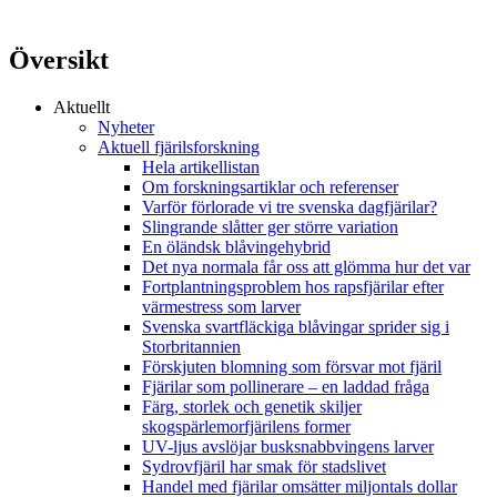
Översikt
Aktuellt
Nyheter
Aktuell fjärilsforskning
Hela artikellistan
Om forskningsartiklar och referenser
Varför förlorade vi tre svenska dagfjärilar?
Slingrande slåtter ger större variation
En öländsk blåvingehybrid
Det nya normala får oss att glömma hur det var
Fortplantningsproblem hos rapsfjärilar efter
värmestress som larver
Svenska svartfläckiga blåvingar sprider sig i
Storbritannien
Förskjuten blomning som försvar mot fjäril
Fjärilar som pollinerare – en laddad fråga
Färg, storlek och genetik skiljer
skogspärlemorfjärilens former
UV-ljus avslöjar busksnabbvingens larver
Sydrovfjäril har smak för stadslivet
Handel med fjärilar omsätter miljontals dollar