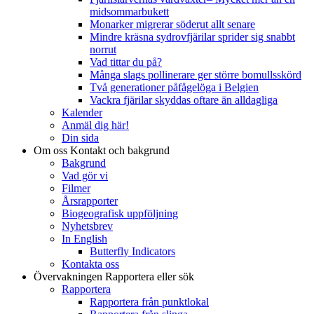
midsommarbukett
Monarker migrerar söderut allt senare
Mindre kräsna sydrovfjärilar sprider sig snabbt
norrut
Vad tittar du på?
Många slags pollinerare ger större bomullsskörd
Två generationer påfågelöga i Belgien
Vackra fjärilar skyddas oftare än alldagliga
Kalender
Anmäl dig här!
Din sida
Om oss
Kontakt och bakgrund
Bakgrund
Vad gör vi
Filmer
Årsrapporter
Biogeografisk uppföljning
Nyhetsbrev
In English
Butterfly Indicators
Kontakta oss
Övervakningen
Rapportera eller sök
Rapportera
Rapportera från punktlokal