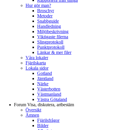
Rapportera från slinga
Hur gör man?
Broschyr
Metoder
Snabbguide
Handledning
Miljöbeskrivning
Viktigaste filerna
Slingprotokoll
Punktprotokoll
Länkar & mer filer
Våra lokaler
Fjärilskarta
Lokala sidor
Gotland
Jämtland
Närke
Västerbotten
Västmanland
Västra Götaland
Forum
Visa, diskutera, artbestäm
Översikt
Ämnen
Fjärilsfrågor
Bilder