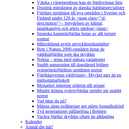
Vätska i vingmembran kan ge fjärilsvingar färg
Drastisk minskning av danska habitatspecialister
Fjärilars spridning till nya områden i Sverige och
Finland under 120 år <span class="sf-
description">– betydelsen av klimat,
landskapstyp och arters särdrag</span>
Spanska kamgräsfjärilar hotas av allt torrare
somrar
Mikroklimat avgör utvecklingshastighet
Bete i Natura 2000-områden hotar de
väddnätfjärilar som ska skyddas
Nektar – tema med många variationer
Snabb anpassning till dagslängd hjälper
svingelgräsfjärilens spridning norrut
Fjärilslarvernas värdväxter– Mycket mer än en
midsommarbukett
Monarker migrerar söderut allt senare
Mindre kräsna sydrovfjärilar sprider sig snabbt
norrut
Vad tittar du på?
Många slags pollinerare ger större bomullsskörd
Två generationer påfågelöga i Belgien
Vackra fjärilar skyddas oftare än alldagliga
Kalender
Anmäl dig här!