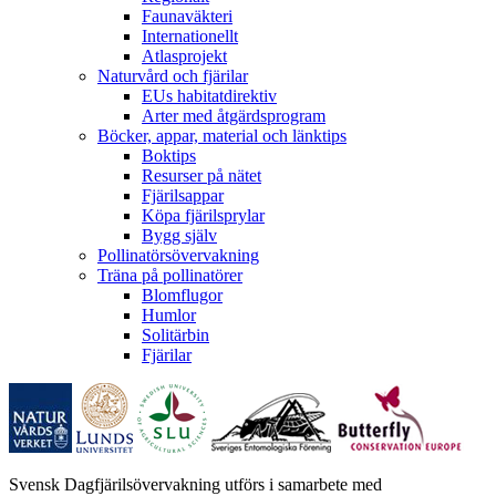
Faunaväkteri
Internationellt
Atlasprojekt
Naturvård och fjärilar
EUs habitatdirektiv
Arter med åtgärdsprogram
Böcker, appar, material och länktips
Boktips
Resurser på nätet
Fjärilsappar
Köpa fjärilsprylar
Bygg själv
Pollinatörsövervakning
Träna på pollinatörer
Blomflugor
Humlor
Solitärbin
Fjärilar
Svensk Dagfjärilsövervakning utförs i samarbete med