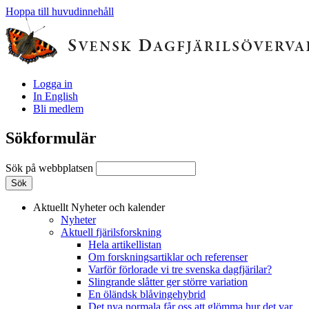
Hoppa till huvudinnehåll
Logga in
In English
Bli medlem
Sökformulär
Sök på webbplatsen
Aktuellt
Nyheter och kalender
Nyheter
Aktuell fjärilsforskning
Hela artikellistan
Om forskningsartiklar och referenser
Varför förlorade vi tre svenska dagfjärilar?
Slingrande slåtter ger större variation
En öländsk blåvingehybrid
Det nya normala får oss att glömma hur det var