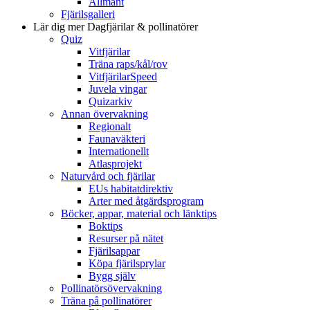
Allmänt
Fjärilsgalleri
Lär dig mer
Dagfjärilar & pollinatörer
Quiz
Vitfjärilar
Träna raps/kål/rov
VitfjärilarSpeed
Juvela vingar
Quizarkiv
Annan övervakning
Regionalt
Faunaväkteri
Internationellt
Atlasprojekt
Naturvård och fjärilar
EUs habitatdirektiv
Arter med åtgärdsprogram
Böcker, appar, material och länktips
Boktips
Resurser på nätet
Fjärilsappar
Köpa fjärilsprylar
Bygg själv
Pollinatörsövervakning
Träna på pollinatörer