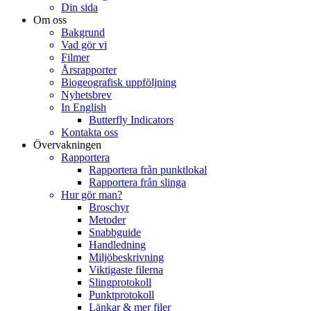
Din sida
Om oss
Bakgrund
Vad gör vi
Filmer
Årsrapporter
Biogeografisk uppföljning
Nyhetsbrev
In English
Butterfly Indicators
Kontakta oss
Övervakningen
Rapportera
Rapportera från punktlokal
Rapportera från slinga
Hur gör man?
Broschyr
Metoder
Snabbguide
Handledning
Miljöbeskrivning
Viktigaste filerna
Slingprotokoll
Punktprotokoll
Länkar & mer filer