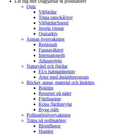
Lär dig mer
Dagfjärilar & pollinatörer
Quiz
Vitfjärilar
Träna raps/kål/rov
VitfjärilarSpeed
Juvela vingar
Quizarkiv
Annan övervakning
Regionalt
Faunaväkteri
Internationellt
Atlasprojekt
Naturvård och fjärilar
EUs habitatdirektiv
Arter med åtgärdsprogram
Böcker, appar, material och länktips
Boktips
Resurser på nätet
Fjärilsappar
Köpa fjärilsprylar
Bygg själv
Pollinatörsövervakning
Träna på pollinatörer
Blomflugor
Humlor