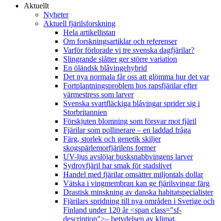
Aktuellt
Nyheter
Aktuell fjärilsforskning
Hela artikellistan
Om forskningsartiklar och referenser
Varför förlorade vi tre svenska dagfjärilar?
Slingrande slåtter ger större variation
En öländsk blåvingehybrid
Det nya normala får oss att glömma hur det var
Fortplantningsproblem hos rapsfjärilar efter
värmestress som larver
Svenska svartfläckiga blåvingar sprider sig i
Storbritannien
Förskjuten blomning som försvar mot fjäril
Fjärilar som pollinerare – en laddad fråga
Färg, storlek och genetik skiljer
skogspärlemorfjärilens former
UV-ljus avslöjar busksnabbvingens larver
Sydrovfjäril har smak för stadslivet
Handel med fjärilar omsätter miljontals dollar
Vätska i vingmembran kan ge fjärilsvingar färg
Drastisk minskning av danska habitatspecialister
Fjärilars spridning till nya områden i Sverige och
Finland under 120 år <span class="sf-
description">– betydelsen av klimat,