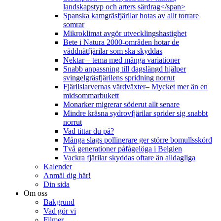
landskapstyp och arters särdrag</span>
Spanska kamgräsfjärilar hotas av allt torrare
somrar
Mikroklimat avgör utvecklingshastighet
Bete i Natura 2000-områden hotar de
väddnätfjärilar som ska skyddas
Nektar – tema med många variationer
Snabb anpassning till dagslängd hjälper
svingelgräsfjärilens spridning norrut
Fjärilslarvernas värdväxter– Mycket mer än en
midsommarbukett
Monarker migrerar söderut allt senare
Mindre kräsna sydrovfjärilar sprider sig snabbt
norrut
Vad tittar du på?
Många slags pollinerare ger större bomullsskörd
Två generationer påfågelöga i Belgien
Vackra fjärilar skyddas oftare än alldagliga
Kalender
Anmäl dig här!
Din sida
Om oss
Bakgrund
Vad gör vi
Filmer