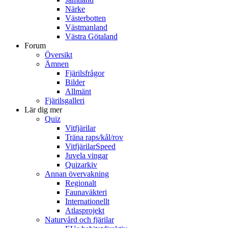
Närke
Västerbotten
Västmanland
Västra Götaland
Forum
Översikt
Ämnen
Fjärilsfrågor
Bilder
Allmänt
Fjärilsgalleri
Lär dig mer
Quiz
Vitfjärilar
Träna raps/kål/rov
VitfjärilarSpeed
Juvela vingar
Quizarkiv
Annan övervakning
Regionalt
Faunaväkteri
Internationellt
Atlasprojekt
Naturvård och fjärilar