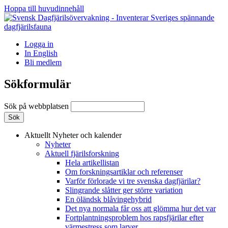
Hoppa till huvudinnehåll
Logga in
In English
Bli medlem
Sökformulär
Sök på webbplatsen
Aktuellt
Nyheter och kalender
Nyheter
Aktuell fjärilsforskning
Hela artikellistan
Om forskningsartiklar och referenser
Varför förlorade vi tre svenska dagfjärilar?
Slingrande slåtter ger större variation
En öländsk blåvingehybrid
Det nya normala får oss att glömma hur det var
Fortplantningsproblem hos rapsfjärilar efter
värmestress som larver