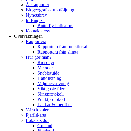
Årsrapporter
Biogeografisk uppföljning
Nyhetsbrev
In English
Butterfly Indicators
Kontakta oss
Övervakningen
Rapportera
Rapportera från punktlokal
Rapportera från slinga
Hur gör man?
Broschyr
Metoder
Snabbguide
Handledning
Miljöbeskrivning
Viktigaste filerna
Slingprotokoll
Punktprotokoll
Länkar & mer filer
Våra lokaler
Fjärilskarta
Lokala sidor
Gotland
Jämtland