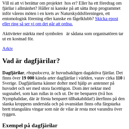
Vill ni att vi berättar om projektet hos er? Eller ha ett föredrag om
fjärilar i allmänhet? Håller ni kanske på att sätta ihop programmet
inför vårens möten i en krets av Naturskyddsföreningen, ett
entomologisk förening eller kanske en fågelklubb?
Skicka epost
eller ring så ser vi om det går att ordna.
Aktiviteter märkta med symbolen
är sådana som organisatören tar
ut en kostnad för.
Arkiv
Vad är dagfjärilar?
Dagfjärilar
,
rhopalocera
, är huvudsakligen dagaktiva fjärilar. Det
finns över
19 000
kända arter dagfjärilar i världen, varav cirka
110
i
Sverige. Dagfjärilarna känner dofter med hjälp av antenner på
huvudet och ser med stora facettögon. Dom äter nektar med
sugsnabel, som kan rullas in och ut. De tre benparen (två hos
Nymphalidae, där är första benparet tillbakabildat!) återfinns på den
slanka kroppens undersida och på ovansidan finns ofta färgstarka
brett triangulära vingar som när de vilar är resta mot varandra över
ryggen.
Exempel på dagfjärilar