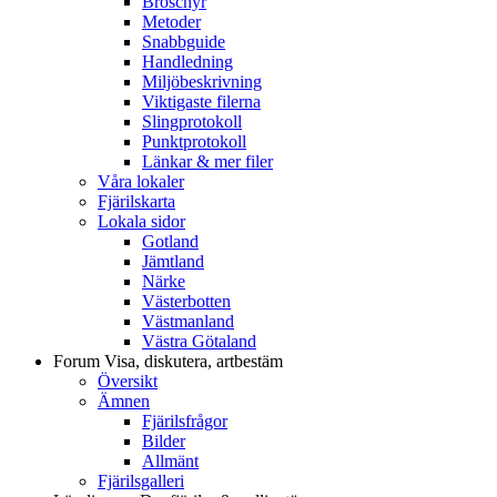
Broschyr
Metoder
Snabbguide
Handledning
Miljöbeskrivning
Viktigaste filerna
Slingprotokoll
Punktprotokoll
Länkar & mer filer
Våra lokaler
Fjärilskarta
Lokala sidor
Gotland
Jämtland
Närke
Västerbotten
Västmanland
Västra Götaland
Forum
Visa, diskutera, artbestäm
Översikt
Ämnen
Fjärilsfrågor
Bilder
Allmänt
Fjärilsgalleri