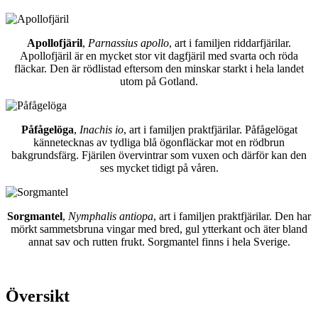
Apollofjäril
,
Parnassius apollo
, art i familjen riddarfjärilar.
Apollofjäril är en mycket stor vit dagfjäril med svarta och röda
fläckar. Den är rödlistad eftersom den minskar starkt i hela landet
utom på Gotland.
Påfågelöga
,
Inachis io
, art i familjen praktfjärilar. Påfågelögat
kännetecknas av tydliga blå ögonfläckar mot en rödbrun
bakgrundsfärg. Fjärilen övervintrar som vuxen och därför kan den
ses mycket tidigt på våren.
Sorgmantel
,
Nymphalis antiopa
, art i familjen praktfjärilar. Den har
mörkt sammetsbruna vingar med bred, gul ytterkant och äter bland
annat sav och rutten frukt. Sorgmantel finns i hela Sverige.
Översikt