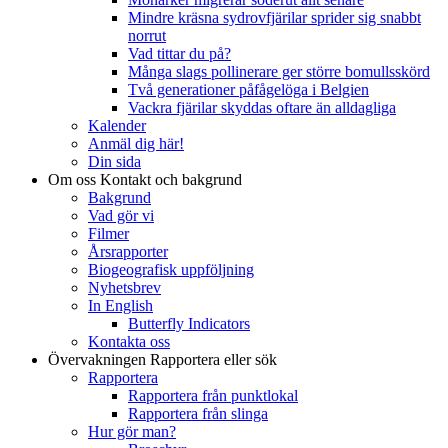
Mindre kräsna sydrovfjärilar sprider sig snabbt
norrut
Vad tittar du på?
Många slags pollinerare ger större bomullsskörd
Två generationer påfågelöga i Belgien
Vackra fjärilar skyddas oftare än alldagliga
Kalender
Anmäl dig här!
Din sida
Om oss
Kontakt och bakgrund
Bakgrund
Vad gör vi
Filmer
Årsrapporter
Biogeografisk uppföljning
Nyhetsbrev
In English
Butterfly Indicators
Kontakta oss
Övervakningen
Rapportera eller sök
Rapportera
Rapportera från punktlokal
Rapportera från slinga
Hur gör man?