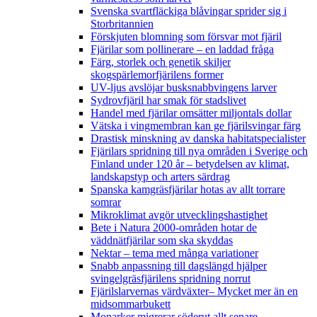
Svenska svartfläckiga blåvingar sprider sig i
Storbritannien
Förskjuten blomning som försvar mot fjäril
Fjärilar som pollinerare – en laddad fråga
Färg, storlek och genetik skiljer
skogspärlemorfjärilens former
UV-ljus avslöjar busksnabbvingens larver
Sydrovfjäril har smak för stadslivet
Handel med fjärilar omsätter miljontals dollar
Vätska i vingmembran kan ge fjärilsvingar färg
Drastisk minskning av danska habitatspecialister
Fjärilars spridning till nya områden i Sverige och
Finland under 120 år
– betydelsen av klimat,
landskapstyp och arters särdrag
Spanska kamgräsfjärilar hotas av allt torrare
somrar
Mikroklimat avgör utvecklingshastighet
Bete i Natura 2000-områden hotar de
väddnätfjärilar som ska skyddas
Nektar – tema med många variationer
Snabb anpassning till dagslängd hjälper
svingelgräsfjärilens spridning norrut
Fjärilslarvernas värdväxter– Mycket mer än en
midsommarbukett
Monarker migrerar söderut allt senare