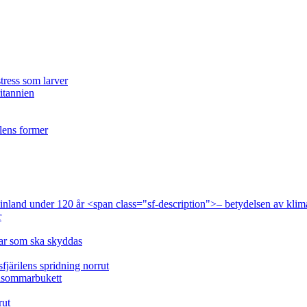
tress som larver
ritannien
ilens former
 Finland under 120 år <span class="sf-description">– betydelsen av klim
r
lar som ska skyddas
fjärilens spridning norrut
idsommarbukett
rut