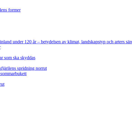
ilens former
 Finland under 120 år
– betydelsen av klimat, landskapstyp och arters sär
r
lar som ska skyddas
fjärilens spridning norrut
idsommarbukett
rut