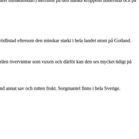
ret tillbakabildat!) återfinns på den slanka kroppens undersida och på
är rödlistad eftersom den minskar starkt i hela landet utom på Gotland.
ärilen övervintrar som vuxen och därför kan den ses mycket tidigt på
nd annat sav och rutten frukt. Sorgmantel finns i hela Sverige.