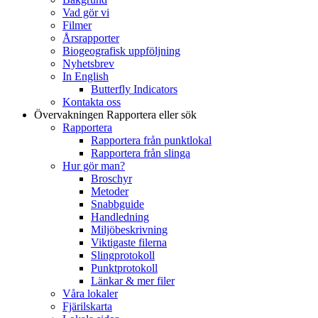
Vad gör vi
Filmer
Årsrapporter
Biogeografisk uppföljning
Nyhetsbrev
In English
Butterfly Indicators
Kontakta oss
Övervakningen
Rapportera eller sök
Rapportera
Rapportera från punktlokal
Rapportera från slinga
Hur gör man?
Broschyr
Metoder
Snabbguide
Handledning
Miljöbeskrivning
Viktigaste filerna
Slingprotokoll
Punktprotokoll
Länkar & mer filer
Våra lokaler
Fjärilskarta