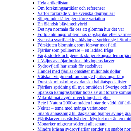
Hela artikellistan
Om forskningsartiklar och referenser
Varför förlorade vi tre svenska dagfjärilar?
Slingrande slåtter ger större variation
En öländsk blåvingehybrid
Det nya normala får oss att glömma hur det var
Fortplantningsproblem hos rapsfjärilar efter värmes
Svenska svartfläckiga blåvingar sprider sig i Storb
Förskjuten blomning som försvar mot fjäril
Fjärilar som pollinerare – en laddad fråga
Färg, storlek och genetik skiljer skogspärlemorfjär
UV-ljus avslöjar busksnabbvingens larver
Sydrovfjäril har smak för stadslivet
Handel med fjärilar omsätter miljontals dollar
Vätska i vingmembran kan ge fjärilsvingar färg
Drastisk minskning av danska habitatspecialister
Fjärilars spridning till nya områden i Sverige och
Spanska kamgräsfjärilar hotas av allt torrare somra
Mikroklimat avgör utvecklingshastighet
Bete i Natura 2000-områden hotar de väddnätfjäri
Nektar – tema med många variationer
Snabb anpassning till dagslängd hjälper svingelgräs
Fjärilslarvernas värdväxter– Mycket mer än en m
Monarker migrerar söderut allt senare
Mindre kräsna sydrovfjärilar sprider sig snabbt nor