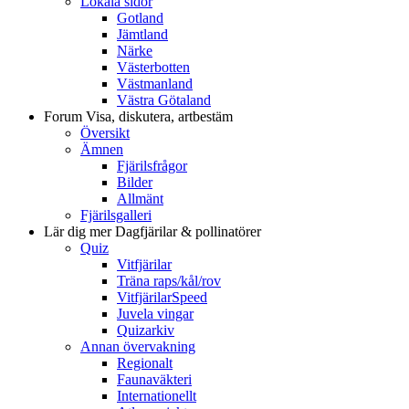
Lokala sidor
Gotland
Jämtland
Närke
Västerbotten
Västmanland
Västra Götaland
Forum
Visa, diskutera, artbestäm
Översikt
Ämnen
Fjärilsfrågor
Bilder
Allmänt
Fjärilsgalleri
Lär dig mer
Dagfjärilar & pollinatörer
Quiz
Vitfjärilar
Träna raps/kål/rov
VitfjärilarSpeed
Juvela vingar
Quizarkiv
Annan övervakning
Regionalt
Faunaväkteri
Internationellt