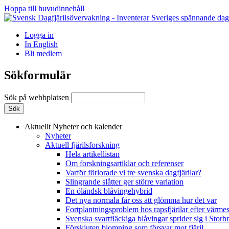
Hoppa till huvudinnehåll
Logga in
In English
Bli medlem
Sökformulär
Sök på webbplatsen
Aktuellt
Nyheter och kalender
Nyheter
Aktuell fjärilsforskning
Hela artikellistan
Om forskningsartiklar och referenser
Varför förlorade vi tre svenska dagfjärilar?
Slingrande slåtter ger större variation
En öländsk blåvingehybrid
Det nya normala får oss att glömma hur det var
Fortplantningsproblem hos rapsfjärilar efter värmes
Svenska svartfläckiga blåvingar sprider sig i Storb
Förskjuten blomning som försvar mot fjäril