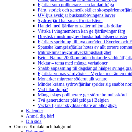
Fjärilar som pollinerare – en laddad fråga
Färg, storlek och genetik skiljer skogspärlemorfjär
UV-ljus avslöjar busksnabbvingens larver
Sydrovfjäril har smak för stadslivet
Handel med fjärilar omsätter miljontals dollar
Vätska i vingmembran kan ge fjärilsvingar färg
Drastisk minskning av danska habitatspecialister
Fjärilars spridning till nya områden i Sverige och
Spanska kamgräsfjärilar hotas av allt torrare somra
Mikroklimat avgör utvecklingshastighet
Bete i Natura 2000-områden hotar de väddnätfjäri
Nektar – tema med många variationer
Snabb anpassning till dagslängd hjälper svingelgräs
Fjärilslarvernas värdväxter– Mycket mer än en m
Monarker migrerar söderut allt senare
Mindre kräsna sydrovfjärilar sprider sig snabbt nor
Vad tittar du på?
Många slags pollinerare ger större bomullsskörd
Två generationer påfågelöga i Belgien
Vackra fjärilar skyddas oftare än alldagliga
Kalender
Anmäl dig här!
Din sida
Om oss
Kontakt och bakgrund
Bakgrund