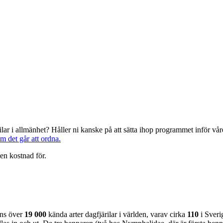
järilar i allmänhet? Håller ni kanske på att sätta ihop programmet inför 
om det går att ordna.
en kostnad för.
nns över
19 000
kända arter dagfjärilar i världen, varav cirka
110
i Sveri