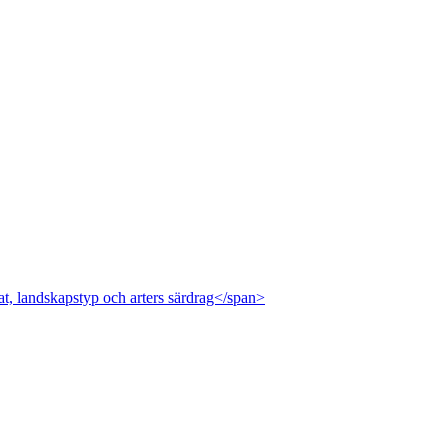
at, landskapstyp och arters särdrag</span>