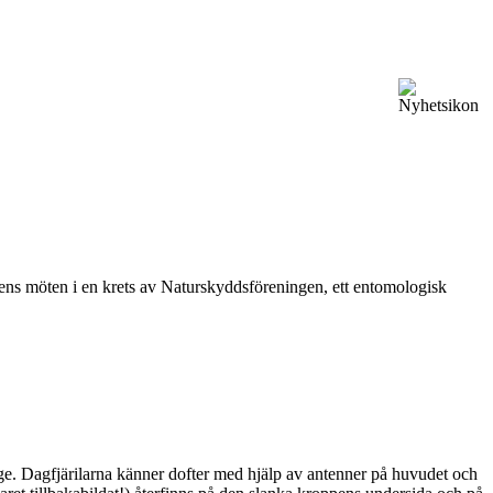
vårens möten i en krets av Naturskyddsföreningen, ett entomologisk
ge. Dagfjärilarna känner dofter med hjälp av antenner på huvudet och