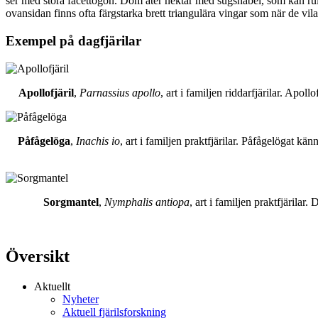
ser med stora facettögon. Dom äter nektar med sugsnabel, som kan rull
ovansidan finns ofta färgstarka brett triangulära vingar som när de vil
Exempel på dagfjärilar
Apollofjäril
,
Parnassius apollo
, art i familjen riddarfjärilar. Apol
Påfågelöga
,
Inachis io
, art i familjen praktfjärilar. Påfågelögat 
Sorgmantel
,
Nymphalis antiopa
, art i familjen praktfjärila
Översikt
Aktuellt
Nyheter
Aktuell fjärilsforskning