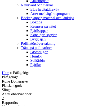
Atlasprojekt
Naturvård och fjärilar
EUs habitatdirektiv
Arter med åtgärdsprogram
Böcker, appar, material och länktips
Boktips
Resurser på nätet
Fjärilsappar
Köpa fjärilsprylar
Bygg själv
Pollinatörsövervakning
Träna på pollinatörer
Blomflugor
Humlor
Solitärbin
Fjärilar
Hem
» Påfågelöga
Påfågelöga
Rone Domerarve
Platskategori:
Slinga
Antal observationer:
2
Rapportör: