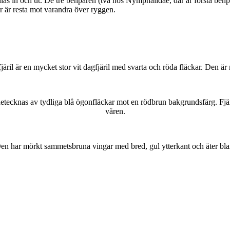
as in och ut. De tre benparen (två hos Nymphalidae, där är första benpa
ar är resta mot varandra över ryggen.
lofjäril är en mycket stor vit dagfjäril med svarta och röda fläckar. Den 
kännetecknas av tydliga blå ögonfläckar mot en rödbrun bakgrundsfärg. Fj
våren.
r. Den har mörkt sammetsbruna vingar med bred, gul ytterkant och äter bla