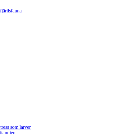
tress som larver
ritannien