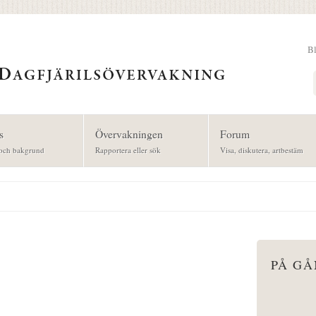
B
Sök
s
Övervakningen
Forum
och bakgrund
Rapportera eller sök
Visa, diskutera, artbestäm
PÅ G