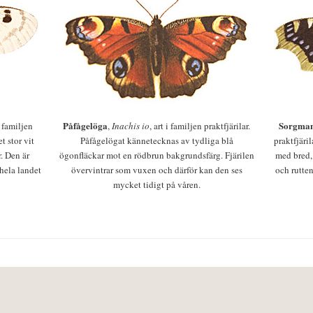
Påfågelöga
Sorgman
 i familjen
,
Inachis io
, art i familjen praktfjärilar.
t stor vit
Påfågelögat kännetecknas av tydliga blå
praktfjäri
r. Den är
ögonfläckar mot en rödbrun bakgrundsfärg. Fjärilen
med bred,
 hela landet
övervintrar som vuxen och därför kan den ses
och rutten
mycket tidigt på våren.