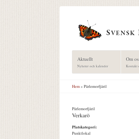
Hoppa till huvudinnehåll
Aktuellt
Om os
Nyheter och kalender
Kontakt 
Hem
» Pärlemorfjäril
Pärlemorfjäril
Verkarö
Platskategori:
Punktlokal