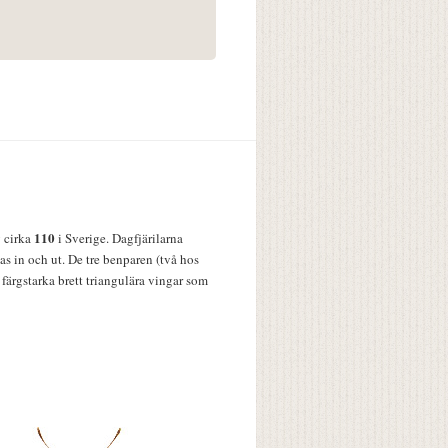
110
v cirka
i Sverige. Dagfjärilarna
s in och ut. De tre benparen (två hos
färgstarka brett triangulära vingar som