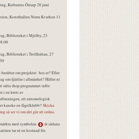
ring, Kulturens Östarp 28 juni
rsion, Konsthallen Norra Kvarken 11
rag, Biblioteket i Mjölby, 23
18:00
rag, Biblioteket i Trollhättan, 27
:30
vi berättar om projektet hos er? Eller
rag om fjärilar i allmänhet? Håller ni
tt sätta ihop programmet inför
n i en krets av
föreningen, ett entomologisk
ler kanske en fågelklubb?
Skicka
ring så ser vi om det går att ordna.
r märkta med symbolen
är sådana
tören tar ut en kostnad för.