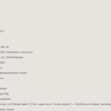
lar?
 det var
efter värmestress som larver
sig i Storbritannien
äril
ga
pärlemorfjärilens former
ver
dollar
gar färg
ecialister
 Sverige och Finland under 120 år <span class="sf-description">– betydelsen av klimat, landska
orrare somrar