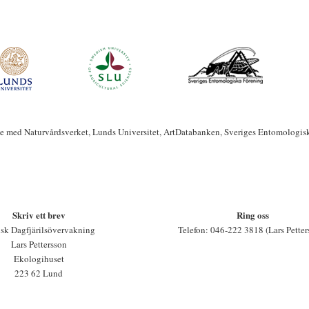
te med Naturvårdsverket, Lunds Universitet, ArtDatabanken, Sveriges Entomologis
Skriv ett brev
Ring oss
sk Dagfjärilsövervakning
Telefon: 046-222 3818 (Lars Petter
Lars Pettersson
Ekologihuset
223 62 Lund