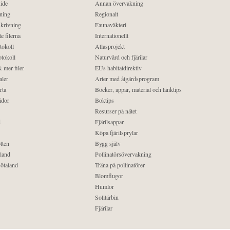
ide
Annan övervakning
ning
Regionalt
krivning
Faunaväkteri
e filerna
Internationellt
tokoll
Atlasprojekt
tokoll
Naturvård och fjärilar
 mer filer
EUs habitatdirektiv
aler
Arter med åtgärdsprogram
rta
Böcker, appar, material och länktips
idor
Boktips
Resurser på nätet
d
Fjärilsappar
Köpa fjärilsprylar
tten
Bygg själv
land
Pollinatörsövervakning
ötaland
Träna på pollinatörer
Blomflugor
Humlor
Solitärbin
Fjärilar