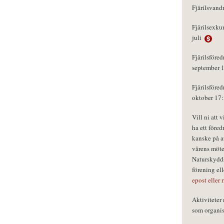
Fjärilsvand
Fjärilsexku
juli
Fjärilsföred
september 
Fjärilsföred
oktober 17
Vill ni att 
ha ett föred
kanske på a
vårens möte
Naturskydds
förening el
epost eller 
Aktivitete
som organisa