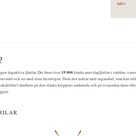
Arkiv
?
19 000
igen dagaktiva fjärilar. Det finns över
kända arter dagfjärilar i världen, vara
huvudet och ser med stora facettögon. Dom äter nektar med sugsnabel, som kan rulla
bakabildat!) återfinns på den slanka kroppens undersida och på ovansidan finns ofta 
yggen.
RILAR