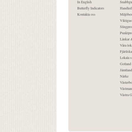
In English
Snabbgu
Butterfly Indicators
Handled
Kontakta oss
Miljöbes
Viktigast
Slingpro
Punktpro
Länkar &
Våra lok
Fjärilska
Lokala s
Gotland
Jämtlan
Närke
Västerbo
Västman
Västra G