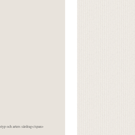
pstyp och arters särdrag</span>