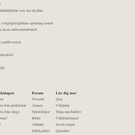
t
äddnätfjärilar som ska skyddas
 svingelgräsfjärilens spridning norrut
mer än en midsommarbukett
g snabbt norrut
ullsskörd
liga
kningen
Forum
Lär dig mer
era
Översikt
Quiz
ra från punktlokal
Ämnen
Vitfjärilar
ra från slinga
Fjärilsfrågor
Träna raps/kål/rov
 man?
Bilder
VitfjärilarSpeed
r
Allmänt
Juvela vingar
Fjärilsgalleri
Quizarkiv