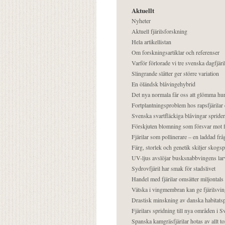
Aktuellt
Nyheter
Aktuell fjärilsforskning
Hela artikellistan
Om forskningsartiklar och referenser
Varför förlorade vi tre svenska dagfjäri
Slingrande slåtter ger större variation
En öländsk blåvingehybrid
Det nya normala får oss att glömma hur
Fortplantningsproblem hos rapsfjärilar 
Svenska svartfläckiga blåvingar sprider 
Förskjuten blomning som försvar mot fj
Fjärilar som pollinerare – en laddad frå
Färg, storlek och genetik skiljer skogs
UV-ljus avslöjar busksnabbvingens lar
Sydrovfjäril har smak för stadslivet
Handel med fjärilar omsätter miljontals 
Vätska i vingmembran kan ge fjärilsvin
Drastisk minskning av danska habitatsp
Fjärilars spridning till nya områden i
Spanska kamgräsfjärilar hotas av allt t