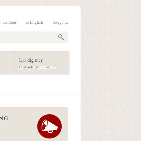
li medlem
In English
Logga in
formulär
Lär dig mer
Dagfjärilar & pollinatörer
ÅNG