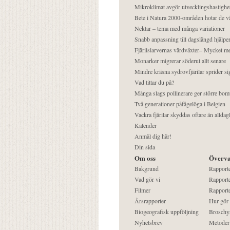
Mikroklimat avgör utvecklingshastighe
Bete i Natura 2000-områden hotar de v
Nektar – tema med många variationer
Snabb anpassning till dagslängd hjälper
Fjärilslarvernas värdväxter– Mycket 
Monarker migrerar söderut allt senare
Mindre kräsna sydrovfjärilar sprider si
Vad tittar du på?
Många slags pollinerare ger större bom
Två generationer påfågelöga i Belgien
Vackra fjärilar skyddas oftare än alldag
Kalender
Anmäl dig här!
Din sida
Om oss
Överva
Bakgrund
Rapport
Vad gör vi
Rapporte
Filmer
Rapporte
Årsrapporter
Hur gör
Biogeografisk uppföljning
Broschy
Nyhetsbrev
Metoder