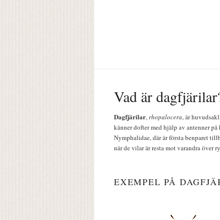
Vad är dagfjärilar
Dagfjärilar
,
rhopalocera
, är huvudsakl
känner dofter med hjälp av antenner på 
Nymphalidae, där är första benparet till
när de vilar är resta mot varandra över r
EXEMPEL PÅ DAGFJÄ