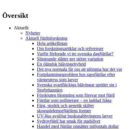
Översikt
Aktuellt
Nyheter
Aktuell fjärilsforskning
Hela artikellistan
Om forskningsartiklar och referenser
Varför förlorade vi tre svenska dagfjärilar?
Slingrande slåtter ger större variation
En öländsk blåvingehybrid
Det nya normala får oss att glömma hur det var
Fortplantningsproblem hos rapsfjärilar efter
värmestress som larver
Svenska svartfläckiga blåvingar sprider sig i
Storbritannien
Förskjuten blomning som försvar mot fjäril
Fjärilar som pollinerare – en laddad fråga
Färg, storlek och genetik skiljer
skogspärlemorfjärilens former
UV-ljus avslöjar busksnabbvingens larver
Sydrovfjäril har smak för stadslivet
Handel med fjärilar omsätter miljontals dollar