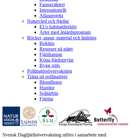
Faunaväkteri
Internationellt
Atlasprojekt
Naturvård och fjärilar
EUs habitatdirektiv
Arter med åtgärdsprogram
Böcker, appar, material och länktips
Boktips
Resurser på nätet
Fjärilsappar
Köpa fjärilsprylar
Bygg själv
Pollinatörsövervakning
Träna på pollinatörer
Blomflugor
Humlor
Solitärbin
Fjärilar
Svensk Dagfjärilsövervakning utförs i samarbete med