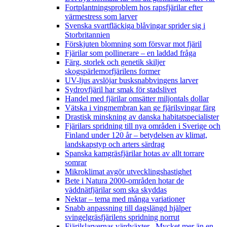
Fortplantningsproblem hos rapsfjärilar efter
värmestress som larver
Svenska svartfläckiga blåvingar sprider sig i
Storbritannien
Förskjuten blomning som försvar mot fjäril
Fjärilar som pollinerare – en laddad fråga
Färg, storlek och genetik skiljer
skogspärlemorfjärilens former
UV-ljus avslöjar busksnabbvingens larver
Sydrovfjäril har smak för stadslivet
Handel med fjärilar omsätter miljontals dollar
Vätska i vingmembran kan ge fjärilsvingar färg
Drastisk minskning av danska habitatspecialister
Fjärilars spridning till nya områden i Sverige och
Finland under 120 år
– betydelsen av klimat,
landskapstyp och arters särdrag
Spanska kamgräsfjärilar hotas av allt torrare
somrar
Mikroklimat avgör utvecklingshastighet
Bete i Natura 2000-områden hotar de
väddnätfjärilar som ska skyddas
Nektar – tema med många variationer
Snabb anpassning till dagslängd hjälper
svingelgräsfjärilens spridning norrut
Fjärilslarvernas värdväxter– Mycket mer än en