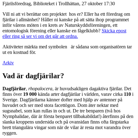
Fjärilsföredrag, Biblioteket i Trollhättan, 27 oktober 17:30
Vill ni att vi berättar om projektet hos er? Eller ha ett föredrag om
fjärilar i allmänhet? Håller ni kanske på att sätta ihop programmet
inför vårens möten i en krets av Naturskyddsföreningen, ett
entomologisk förening eller kanske en fågelklubb?
Skicka epost
eller ring så ser vi om det går att ordna.
Aktiviteter märkta med symbolen
är sådana som organisatören tar
ut en kostnad för.
Arkiv
Vad är dagfjärilar?
Dagfjärilar
,
rhopalocera
, är huvudsakligen dagaktiva fjärilar. Det
finns över
19 000
kända arter dagfjärilar i världen, varav cirka
110
i
Sverige. Dagfjärilarna känner dofter med hjälp av antenner på
huvudet och ser med stora facettögon. Dom äter nektar med
sugsnabel, som kan rullas in och ut. De tre benparen (två hos
Nymphalidae, där är första benparet tillbakabildat!) återfinns på den
slanka kroppens undersida och på ovansidan finns ofta färgstarka
brett triangulära vingar som när de vilar är resta mot varandra över
ryggen.