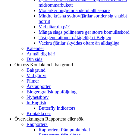
midsommarbukett
Monarker migrerar söderut allt senare
Mindre kräsna sydrovfjärilar sprider sig snabbt
norrut
Vad tittar du på?
Många slags pollinerare ger större bomullsskörd
Två generationer påfågelöga i Belgien
Vackra fjärilar skyddas oftare än alldagliga
Kalender
Anmäl dig här!
Din sida
Om oss
Kontakt och bakgrund
Bakgrund
Vad gör vi
Filmer
Årsrapporter
Biogeografisk uppföljning
Nyhetsbrev
In English
Butterfly Indicators
Kontakta oss
Övervakningen
Rapportera eller sök
Rapportera
Rapportera från punktlokal