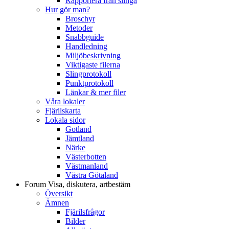
Rapportera från slinga
Hur gör man?
Broschyr
Metoder
Snabbguide
Handledning
Miljöbeskrivning
Viktigaste filerna
Slingprotokoll
Punktprotokoll
Länkar & mer filer
Våra lokaler
Fjärilskarta
Lokala sidor
Gotland
Jämtland
Närke
Västerbotten
Västmanland
Västra Götaland
Forum
Visa, diskutera, artbestäm
Översikt
Ämnen
Fjärilsfrågor
Bilder