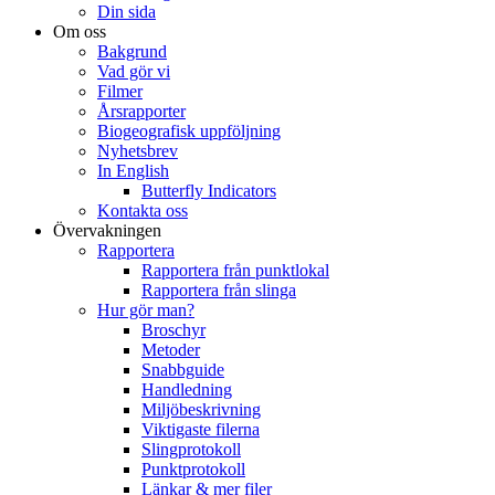
Din sida
Om oss
Bakgrund
Vad gör vi
Filmer
Årsrapporter
Biogeografisk uppföljning
Nyhetsbrev
In English
Butterfly Indicators
Kontakta oss
Övervakningen
Rapportera
Rapportera från punktlokal
Rapportera från slinga
Hur gör man?
Broschyr
Metoder
Snabbguide
Handledning
Miljöbeskrivning
Viktigaste filerna
Slingprotokoll
Punktprotokoll
Länkar & mer filer