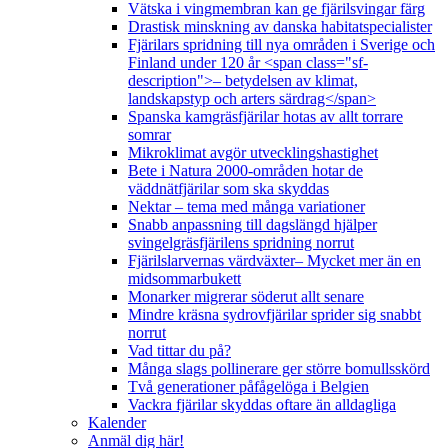
Vätska i vingmembran kan ge fjärilsvingar färg
Drastisk minskning av danska habitatspecialister
Fjärilars spridning till nya områden i Sverige och
Finland under 120 år <span class="sf-
description">– betydelsen av klimat,
landskapstyp och arters särdrag</span>
Spanska kamgräsfjärilar hotas av allt torrare
somrar
Mikroklimat avgör utvecklingshastighet
Bete i Natura 2000-områden hotar de
väddnätfjärilar som ska skyddas
Nektar – tema med många variationer
Snabb anpassning till dagslängd hjälper
svingelgräsfjärilens spridning norrut
Fjärilslarvernas värdväxter– Mycket mer än en
midsommarbukett
Monarker migrerar söderut allt senare
Mindre kräsna sydrovfjärilar sprider sig snabbt
norrut
Vad tittar du på?
Många slags pollinerare ger större bomullsskörd
Två generationer påfågelöga i Belgien
Vackra fjärilar skyddas oftare än alldagliga
Kalender
Anmäl dig här!