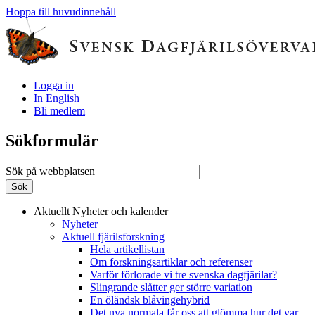
Hoppa till huvudinnehåll
Logga in
In English
Bli medlem
Sökformulär
Sök på webbplatsen
Aktuellt
Nyheter och kalender
Nyheter
Aktuell fjärilsforskning
Hela artikellistan
Om forskningsartiklar och referenser
Varför förlorade vi tre svenska dagfjärilar?
Slingrande slåtter ger större variation
En öländsk blåvingehybrid
Det nya normala får oss att glömma hur det var