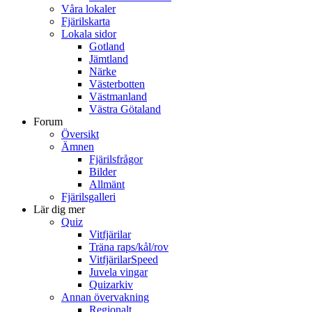
Våra lokaler
Fjärilskarta
Lokala sidor
Gotland
Jämtland
Närke
Västerbotten
Västmanland
Västra Götaland
Forum
Översikt
Ämnen
Fjärilsfrågor
Bilder
Allmänt
Fjärilsgalleri
Lär dig mer
Quiz
Vitfjärilar
Träna raps/kål/rov
VitfjärilarSpeed
Juvela vingar
Quizarkiv
Annan övervakning
Regionalt