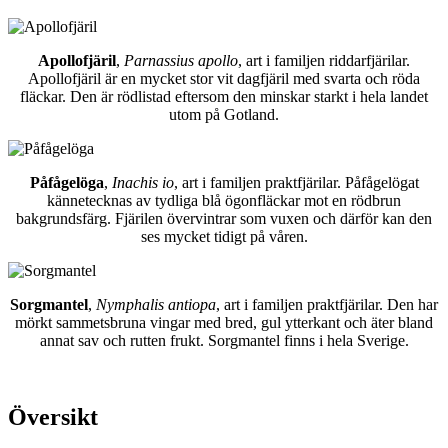
Apollofjäril
,
Parnassius apollo
, art i familjen riddarfjärilar.
Apollofjäril är en mycket stor vit dagfjäril med svarta och röda
fläckar. Den är rödlistad eftersom den minskar starkt i hela landet
utom på Gotland.
Påfågelöga
,
Inachis io
, art i familjen praktfjärilar. Påfågelögat
kännetecknas av tydliga blå ögonfläckar mot en rödbrun
bakgrundsfärg. Fjärilen övervintrar som vuxen och därför kan den
ses mycket tidigt på våren.
Sorgmantel
,
Nymphalis antiopa
, art i familjen praktfjärilar. Den har
mörkt sammetsbruna vingar med bred, gul ytterkant och äter bland
annat sav och rutten frukt. Sorgmantel finns i hela Sverige.
Översikt