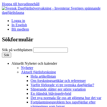
Hoppa till huvudinnehåll
Logga in
In English
Bli medlem
Sökformulär
Sök på webbplatsen
Aktuellt
Nyheter och kalender
Nyheter
Aktuell fjärilsforskning
Hela artikellistan
Om forskningsartiklar och referenser
Varför förlorade vi tre svenska dagfjärilar?
Slingrande slåtter ger större variation
En öländsk blåvingehybrid
Det nya normala får oss att glömma hur det var
Fortplantningsproblem hos rapsfjärilar efter
värmestress som larver