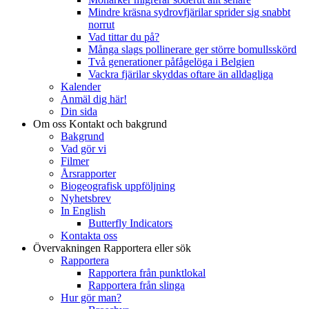
Mindre kräsna sydrovfjärilar sprider sig snabbt
norrut
Vad tittar du på?
Många slags pollinerare ger större bomullsskörd
Två generationer påfågelöga i Belgien
Vackra fjärilar skyddas oftare än alldagliga
Kalender
Anmäl dig här!
Din sida
Om oss
Kontakt och bakgrund
Bakgrund
Vad gör vi
Filmer
Årsrapporter
Biogeografisk uppföljning
Nyhetsbrev
In English
Butterfly Indicators
Kontakta oss
Övervakningen
Rapportera eller sök
Rapportera
Rapportera från punktlokal
Rapportera från slinga
Hur gör man?