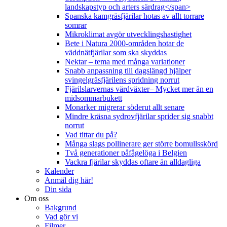
landskapstyp och arters särdrag</span>
Spanska kamgräsfjärilar hotas av allt torrare
somrar
Mikroklimat avgör utvecklingshastighet
Bete i Natura 2000-områden hotar de
väddnätfjärilar som ska skyddas
Nektar – tema med många variationer
Snabb anpassning till dagslängd hjälper
svingelgräsfjärilens spridning norrut
Fjärilslarvernas värdväxter– Mycket mer än en
midsommarbukett
Monarker migrerar söderut allt senare
Mindre kräsna sydrovfjärilar sprider sig snabbt
norrut
Vad tittar du på?
Många slags pollinerare ger större bomullsskörd
Två generationer påfågelöga i Belgien
Vackra fjärilar skyddas oftare än alldagliga
Kalender
Anmäl dig här!
Din sida
Om oss
Bakgrund
Vad gör vi
Filmer