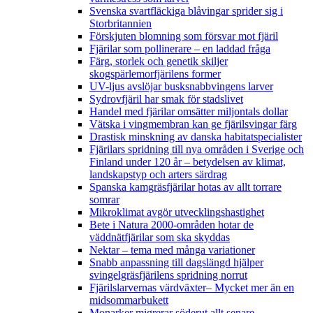
Svenska svartfläckiga blåvingar sprider sig i
Storbritannien
Förskjuten blomning som försvar mot fjäril
Fjärilar som pollinerare – en laddad fråga
Färg, storlek och genetik skiljer
skogspärlemorfjärilens former
UV-ljus avslöjar busksnabbvingens larver
Sydrovfjäril har smak för stadslivet
Handel med fjärilar omsätter miljontals dollar
Vätska i vingmembran kan ge fjärilsvingar färg
Drastisk minskning av danska habitatspecialister
Fjärilars spridning till nya områden i Sverige och
Finland under 120 år
– betydelsen av klimat,
landskapstyp och arters särdrag
Spanska kamgräsfjärilar hotas av allt torrare
somrar
Mikroklimat avgör utvecklingshastighet
Bete i Natura 2000-områden hotar de
väddnätfjärilar som ska skyddas
Nektar – tema med många variationer
Snabb anpassning till dagslängd hjälper
svingelgräsfjärilens spridning norrut
Fjärilslarvernas värdväxter– Mycket mer än en
midsommarbukett
Monarker migrerar söderut allt senare