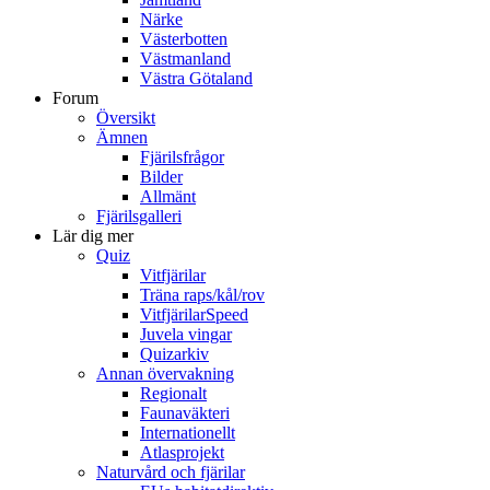
Närke
Västerbotten
Västmanland
Västra Götaland
Forum
Översikt
Ämnen
Fjärilsfrågor
Bilder
Allmänt
Fjärilsgalleri
Lär dig mer
Quiz
Vitfjärilar
Träna raps/kål/rov
VitfjärilarSpeed
Juvela vingar
Quizarkiv
Annan övervakning
Regionalt
Faunaväkteri
Internationellt
Atlasprojekt
Naturvård och fjärilar