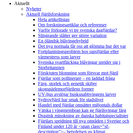
Aktuellt
Nyheter
Aktuell fjärilsforskning
Hela artikellistan
Om forskningsartiklar och referenser
Varför förlorade vi tre svenska dagfjärilar?
Slingrande slåtter ger större variation
En öländsk blåvingehybrid
Det nya normala får oss att glömma hur det var
Fortplantningsproblem hos rapsfjärilar efter
värmestress som larver
Svenska svartfläckiga blåvingar sprider sig i
Storbritannien
Förskjuten blomning som försvar mot fjäril
Fjärilar som pollinerare – en laddad fråga
Färg, storlek och genetik skiljer
skogspärlemorfjärilens former
UV-ljus avslöjar busksnabbvingens larver
Sydrovfjäril har smak för stadslivet
Handel med fjärilar omsätter miljontals dollar
Vätska i vingmembran kan ge fjärilsvingar färg
Drastisk minskning av danska habitatspecialister
Fjärilars spridning till nya områden i Sverige och
Finland under 120 år <span class="sf-
description">– betydelsen av klimat,