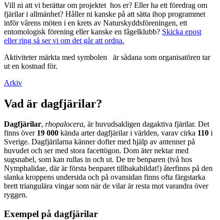
Vill ni att vi berättar om projektet hos er? Eller ha ett föredrag om
fjärilar i allmänhet? Håller ni kanske på att sätta ihop programmet
inför vårens möten i en krets av Naturskyddsföreningen, ett
entomologisk förening eller kanske en fågelklubb?
Skicka epost
eller ring så ser vi om det går att ordna.
Aktiviteter märkta med symbolen
är sådana som organisatören tar
ut en kostnad för.
Arkiv
Vad är dagfjärilar?
Dagfjärilar
,
rhopalocera
, är huvudsakligen dagaktiva fjärilar. Det
finns över
19 000
kända arter dagfjärilar i världen, varav cirka
110
i
Sverige. Dagfjärilarna känner dofter med hjälp av antenner på
huvudet och ser med stora facettögon. Dom äter nektar med
sugsnabel, som kan rullas in och ut. De tre benparen (två hos
Nymphalidae, där är första benparet tillbakabildat!) återfinns på den
slanka kroppens undersida och på ovansidan finns ofta färgstarka
brett triangulära vingar som när de vilar är resta mot varandra över
ryggen.
Exempel på dagfjärilar