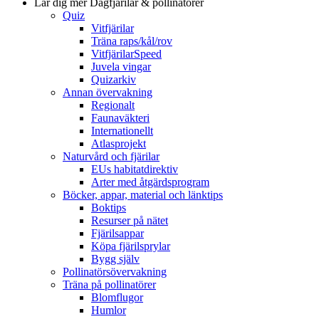
Lär dig mer
Dagfjärilar & pollinatörer
Quiz
Vitfjärilar
Träna raps/kål/rov
VitfjärilarSpeed
Juvela vingar
Quizarkiv
Annan övervakning
Regionalt
Faunaväkteri
Internationellt
Atlasprojekt
Naturvård och fjärilar
EUs habitatdirektiv
Arter med åtgärdsprogram
Böcker, appar, material och länktips
Boktips
Resurser på nätet
Fjärilsappar
Köpa fjärilsprylar
Bygg själv
Pollinatörsövervakning
Träna på pollinatörer
Blomflugor
Humlor