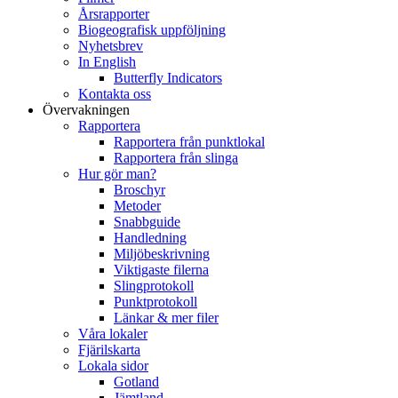
Årsrapporter
Biogeografisk uppföljning
Nyhetsbrev
In English
Butterfly Indicators
Kontakta oss
Övervakningen
Rapportera
Rapportera från punktlokal
Rapportera från slinga
Hur gör man?
Broschyr
Metoder
Snabbguide
Handledning
Miljöbeskrivning
Viktigaste filerna
Slingprotokoll
Punktprotokoll
Länkar & mer filer
Våra lokaler
Fjärilskarta
Lokala sidor
Gotland
Jämtland