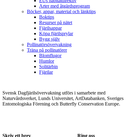
EUs habitatdirektiv
Arter med åtgärdsprogram
Böcker, appar, material och länktips
Boktips
Resurser på nätet
Fjärilsappar
Köpa fjärilsprylar
Bygg själv
Pollinatörsövervakning
Träna på pollinatörer
Blomflugor
Humlor
Solitärbin
Fjärilar
Svensk Dagfjärilsövervakning utförs i samarbete med
Naturvårdsverket, Lunds Universitet, ArtDatabanken, Sveriges
Entomologiska Förening och Butterfly Conservation Europe.
Skriv ett brev
Ring oss