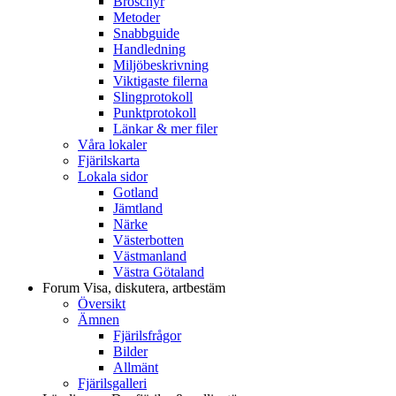
Broschyr
Metoder
Snabbguide
Handledning
Miljöbeskrivning
Viktigaste filerna
Slingprotokoll
Punktprotokoll
Länkar & mer filer
Våra lokaler
Fjärilskarta
Lokala sidor
Gotland
Jämtland
Närke
Västerbotten
Västmanland
Västra Götaland
Forum
Visa, diskutera, artbestäm
Översikt
Ämnen
Fjärilsfrågor
Bilder
Allmänt
Fjärilsgalleri