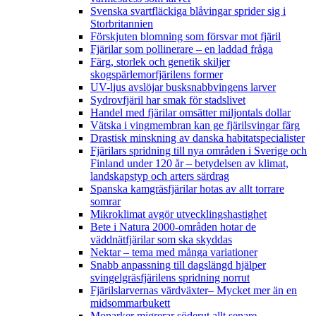
Svenska svartfläckiga blåvingar sprider sig i
Storbritannien
Förskjuten blomning som försvar mot fjäril
Fjärilar som pollinerare – en laddad fråga
Färg, storlek och genetik skiljer
skogspärlemorfjärilens former
UV-ljus avslöjar busksnabbvingens larver
Sydrovfjäril har smak för stadslivet
Handel med fjärilar omsätter miljontals dollar
Vätska i vingmembran kan ge fjärilsvingar färg
Drastisk minskning av danska habitatspecialister
Fjärilars spridning till nya områden i Sverige och
Finland under 120 år
– betydelsen av klimat,
landskapstyp och arters särdrag
Spanska kamgräsfjärilar hotas av allt torrare
somrar
Mikroklimat avgör utvecklingshastighet
Bete i Natura 2000-områden hotar de
väddnätfjärilar som ska skyddas
Nektar – tema med många variationer
Snabb anpassning till dagslängd hjälper
svingelgräsfjärilens spridning norrut
Fjärilslarvernas värdväxter– Mycket mer än en
midsommarbukett
Monarker migrerar söderut allt senare