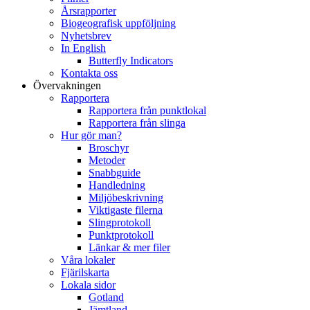
Årsrapporter
Biogeografisk uppföljning
Nyhetsbrev
In English
Butterfly Indicators
Kontakta oss
Övervakningen
Rapportera
Rapportera från punktlokal
Rapportera från slinga
Hur gör man?
Broschyr
Metoder
Snabbguide
Handledning
Miljöbeskrivning
Viktigaste filerna
Slingprotokoll
Punktprotokoll
Länkar & mer filer
Våra lokaler
Fjärilskarta
Lokala sidor
Gotland
Jämtland