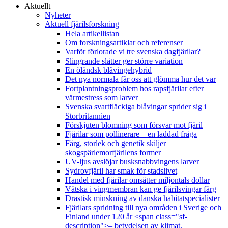
Aktuellt
Nyheter
Aktuell fjärilsforskning
Hela artikellistan
Om forskningsartiklar och referenser
Varför förlorade vi tre svenska dagfjärilar?
Slingrande slåtter ger större variation
En öländsk blåvingehybrid
Det nya normala får oss att glömma hur det var
Fortplantningsproblem hos rapsfjärilar efter
värmestress som larver
Svenska svartfläckiga blåvingar sprider sig i
Storbritannien
Förskjuten blomning som försvar mot fjäril
Fjärilar som pollinerare – en laddad fråga
Färg, storlek och genetik skiljer
skogspärlemorfjärilens former
UV-ljus avslöjar busksnabbvingens larver
Sydrovfjäril har smak för stadslivet
Handel med fjärilar omsätter miljontals dollar
Vätska i vingmembran kan ge fjärilsvingar färg
Drastisk minskning av danska habitatspecialister
Fjärilars spridning till nya områden i Sverige och
Finland under 120 år <span class="sf-
description">– betydelsen av klimat,