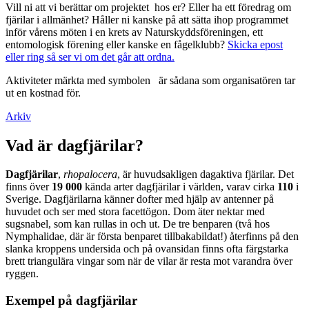
Vill ni att vi berättar om projektet hos er? Eller ha ett föredrag om
fjärilar i allmänhet? Håller ni kanske på att sätta ihop programmet
inför vårens möten i en krets av Naturskyddsföreningen, ett
entomologisk förening eller kanske en fågelklubb?
Skicka epost
eller ring så ser vi om det går att ordna.
Aktiviteter märkta med symbolen
är sådana som organisatören tar
ut en kostnad för.
Arkiv
Vad är dagfjärilar?
Dagfjärilar
,
rhopalocera
, är huvudsakligen dagaktiva fjärilar. Det
finns över
19 000
kända arter dagfjärilar i världen, varav cirka
110
i
Sverige. Dagfjärilarna känner dofter med hjälp av antenner på
huvudet och ser med stora facettögon. Dom äter nektar med
sugsnabel, som kan rullas in och ut. De tre benparen (två hos
Nymphalidae, där är första benparet tillbakabildat!) återfinns på den
slanka kroppens undersida och på ovansidan finns ofta färgstarka
brett triangulära vingar som när de vilar är resta mot varandra över
ryggen.
Exempel på dagfjärilar