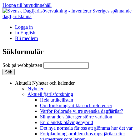
Hoppa till huvudinnehåll
Logga in
In English
Bli medlem
Sökformulär
Sök på webbplatsen
Aktuellt
Nyheter och kalender
Nyheter
Aktuell fjärilsforskning
Hela artikellistan
Om forskningsartiklar och referenser
Varför förlorade vi tre svenska dagfjärilar?
Slingrande slåtter ger större variation
En öländsk blåvingehybrid
Det nya normala får oss att glömma hur det var
Fortplantningsproblem hos rapsfjärilar efter
värmestress som larver