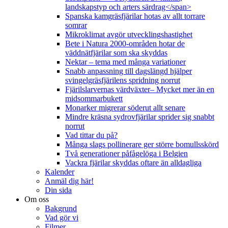
landskapstyp och arters särdrag</span>
Spanska kamgräsfjärilar hotas av allt torrare
somrar
Mikroklimat avgör utvecklingshastighet
Bete i Natura 2000-områden hotar de
väddnätfjärilar som ska skyddas
Nektar – tema med många variationer
Snabb anpassning till dagslängd hjälper
svingelgräsfjärilens spridning norrut
Fjärilslarvernas värdväxter– Mycket mer än en
midsommarbukett
Monarker migrerar söderut allt senare
Mindre kräsna sydrovfjärilar sprider sig snabbt
norrut
Vad tittar du på?
Många slags pollinerare ger större bomullsskörd
Två generationer påfågelöga i Belgien
Vackra fjärilar skyddas oftare än alldagliga
Kalender
Anmäl dig här!
Din sida
Om oss
Bakgrund
Vad gör vi
Filmer