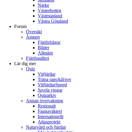
Närke
Västerbotten
Västmanland
Västra Götaland
Forum
Översikt
Ämnen
Fjärilsfrågor
Bilder
Allmänt
Fjärilsgalleri
Lär dig mer
Quiz
Vitfjärilar
Träna raps/kål/rov
VitfjärilarSpeed
Juvela vingar
Quizarkiv
Annan övervakning
Regionalt
Faunaväkteri
Internationellt
Atlasprojekt
Naturvård och fjärilar