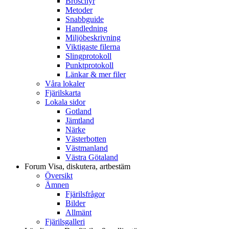
Broschyr
Metoder
Snabbguide
Handledning
Miljöbeskrivning
Viktigaste filerna
Slingprotokoll
Punktprotokoll
Länkar & mer filer
Våra lokaler
Fjärilskarta
Lokala sidor
Gotland
Jämtland
Närke
Västerbotten
Västmanland
Västra Götaland
Forum
Visa, diskutera, artbestäm
Översikt
Ämnen
Fjärilsfrågor
Bilder
Allmänt
Fjärilsgalleri