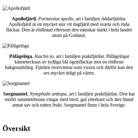
Apollofjäril
,
Parnassius apollo
, art i familjen riddarfjärilar.
Apollofjäril är en mycket stor vit dagfjäril med svarta och röda
fläckar. Den är rödlistad eftersom den minskar starkt i hela landet
utom på Gotland.
Påfågelöga
,
Inachis io
, art i familjen praktfjärilar. Påfågelögat
kännetecknas av tydliga blå ögonfläckar mot en rödbrun
bakgrundsfärg. Fjärilen övervintrar som vuxen och därför kan den
ses mycket tidigt på våren.
Sorgmantel
,
Nymphalis antiopa
, art i familjen praktfjärilar. Den har
mörkt sammetsbruna vingar med bred, gul ytterkant och äter bland
annat sav och rutten frukt. Sorgmantel finns i hela Sverige.
Översikt