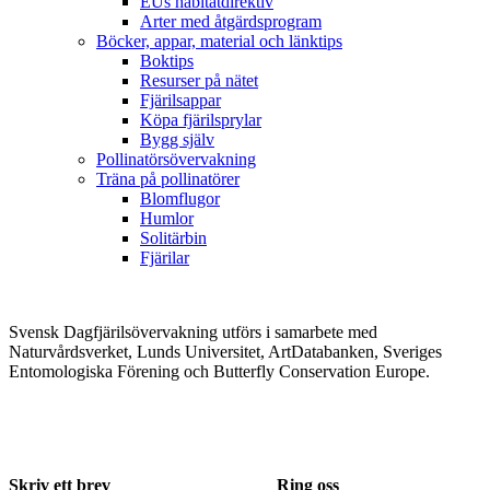
EUs habitatdirektiv
Arter med åtgärdsprogram
Böcker, appar, material och länktips
Boktips
Resurser på nätet
Fjärilsappar
Köpa fjärilsprylar
Bygg själv
Pollinatörsövervakning
Träna på pollinatörer
Blomflugor
Humlor
Solitärbin
Fjärilar
Svensk Dagfjärilsövervakning utförs i samarbete med
Naturvårdsverket, Lunds Universitet, ArtDatabanken, Sveriges
Entomologiska Förening och Butterfly Conservation Europe.
Skriv ett brev
Ring oss