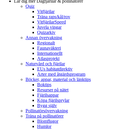
Lär dig mer
Dagfjärilar & pollinatörer
Quiz
Vitfjärilar
Träna raps/kål/rov
VitfjärilarSpeed
Juvela vingar
Quizarkiv
Annan övervakning
Regionalt
Faunaväkteri
Internationellt
Atlasprojekt
Naturvård och fjärilar
EUs habitatdirektiv
Arter med åtgärdsprogram
Böcker, appar, material och länktips
Boktips
Resurser på nätet
Fjärilsappar
Köpa fjärilsprylar
Bygg själv
Pollinatörsövervakning
Träna på pollinatörer
Blomflugor
Humlor