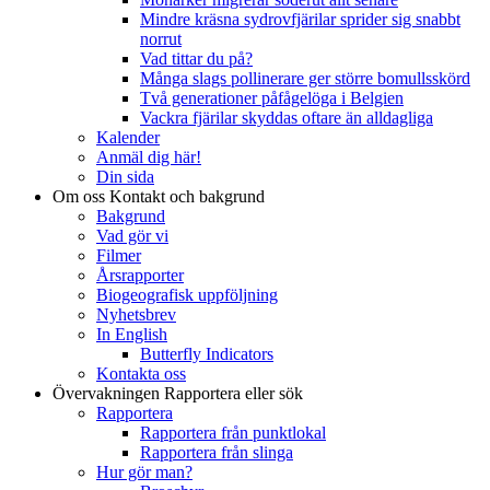
Mindre kräsna sydrovfjärilar sprider sig snabbt
norrut
Vad tittar du på?
Många slags pollinerare ger större bomullsskörd
Två generationer påfågelöga i Belgien
Vackra fjärilar skyddas oftare än alldagliga
Kalender
Anmäl dig här!
Din sida
Om oss
Kontakt och bakgrund
Bakgrund
Vad gör vi
Filmer
Årsrapporter
Biogeografisk uppföljning
Nyhetsbrev
In English
Butterfly Indicators
Kontakta oss
Övervakningen
Rapportera eller sök
Rapportera
Rapportera från punktlokal
Rapportera från slinga
Hur gör man?