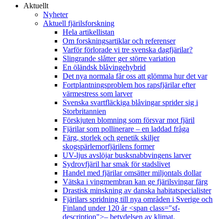
Aktuellt
Nyheter
Aktuell fjärilsforskning
Hela artikellistan
Om forskningsartiklar och referenser
Varför förlorade vi tre svenska dagfjärilar?
Slingrande slåtter ger större variation
En öländsk blåvingehybrid
Det nya normala får oss att glömma hur det var
Fortplantningsproblem hos rapsfjärilar efter
värmestress som larver
Svenska svartfläckiga blåvingar sprider sig i
Storbritannien
Förskjuten blomning som försvar mot fjäril
Fjärilar som pollinerare – en laddad fråga
Färg, storlek och genetik skiljer
skogspärlemorfjärilens former
UV-ljus avslöjar busksnabbvingens larver
Sydrovfjäril har smak för stadslivet
Handel med fjärilar omsätter miljontals dollar
Vätska i vingmembran kan ge fjärilsvingar färg
Drastisk minskning av danska habitatspecialister
Fjärilars spridning till nya områden i Sverige och
Finland under 120 år <span class="sf-
description">– betydelsen av klimat,