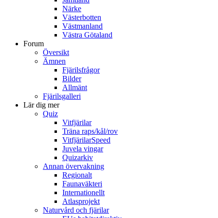
Närke
Västerbotten
Västmanland
Västra Götaland
Forum
Översikt
Ämnen
Fjärilsfrågor
Bilder
Allmänt
Fjärilsgalleri
Lär dig mer
Quiz
Vitfjärilar
Träna raps/kål/rov
VitfjärilarSpeed
Juvela vingar
Quizarkiv
Annan övervakning
Regionalt
Faunaväkteri
Internationellt
Atlasprojekt
Naturvård och fjärilar