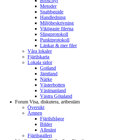
Broschyr
Metoder
Snabbguide
Handledning
Miljöbeskrivning
Viktigaste filerna
Slingprotokoll
Punktprotokoll
Länkar & mer filer
Våra lokaler
Fjärilskarta
Lokala sidor
Gotland
Jämtland
Närke
Västerbotten
Västmanland
Västra Götaland
Forum
Visa, diskutera, artbestäm
Översikt
Ämnen
Fjärilsfrågor
Bilder
Allmänt
Fjärilsgalleri