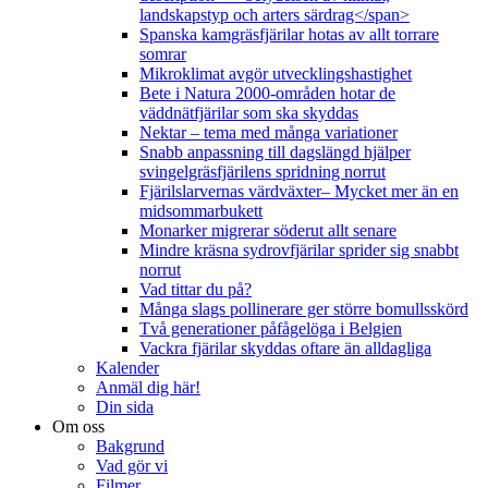
landskapstyp och arters särdrag</span>
Spanska kamgräsfjärilar hotas av allt torrare
somrar
Mikroklimat avgör utvecklingshastighet
Bete i Natura 2000-områden hotar de
väddnätfjärilar som ska skyddas
Nektar – tema med många variationer
Snabb anpassning till dagslängd hjälper
svingelgräsfjärilens spridning norrut
Fjärilslarvernas värdväxter– Mycket mer än en
midsommarbukett
Monarker migrerar söderut allt senare
Mindre kräsna sydrovfjärilar sprider sig snabbt
norrut
Vad tittar du på?
Många slags pollinerare ger större bomullsskörd
Två generationer påfågelöga i Belgien
Vackra fjärilar skyddas oftare än alldagliga
Kalender
Anmäl dig här!
Din sida
Om oss
Bakgrund
Vad gör vi
Filmer