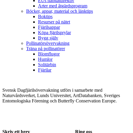
EUs habitatdirektiv
Arter med åtgärdsprogram
Böcker, appar, material och länktips
Boktips
Resurser på nätet
Fjärilsappar
Köpa fjärilsprylar
Bygg själv
Pollinatörsövervakning
Träna på pollinatörer
Blomflugor
Humlor
Solitärbin
Fjärilar
Svensk Dagfjärilsövervakning utförs i samarbete med
Naturvårdsverket, Lunds Universitet, ArtDatabanken, Sveriges
Entomologiska Förening och Butterfly Conservation Europe.
Skriv ett brev
Ring oss