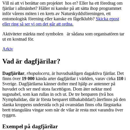
Vill ni att vi berättar om projektet hos er? Eller ha ett föredrag om
fjärilar i allmänhet? Håller ni kanske på att sätta ihop programmet
inför vårens möten i en krets av Naturskyddsföreningen, ett
entomologisk förening eller kanske en fågelklubb?
Skicka epost
eller ring så ser vi om det går att ordna.
Aktiviteter märkta med symbolen
är sådana som organisatören tar
ut en kostnad för.
Arkiv
Vad är dagfjärilar?
Dagfjärilar
,
rhopalocera
, är huvudsakligen dagaktiva fjärilar. Det
finns över
19 000
kända arter dagfjärilar i världen, varav cirka
110
i
Sverige. Dagfjärilarna känner dofter med hjälp av antenner på
huvudet och ser med stora facettögon. Dom äter nektar med
sugsnabel, som kan rullas in och ut. De tre benparen (två hos
Nymphalidae, där är första benparet tillbakabildat!) återfinns på den
slanka kroppens undersida och på ovansidan finns ofta färgstarka
brett triangulära vingar som när de vilar är resta mot varandra över
ryggen.
Exempel på dagfjärilar