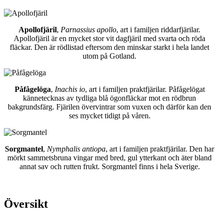
Apollofjäril
,
Parnassius apollo
, art i familjen riddarfjärilar.
Apollofjäril är en mycket stor vit dagfjäril med svarta och röda
fläckar. Den är rödlistad eftersom den minskar starkt i hela landet
utom på Gotland.
Påfågelöga
,
Inachis io
, art i familjen praktfjärilar. Påfågelögat
kännetecknas av tydliga blå ögonfläckar mot en rödbrun
bakgrundsfärg. Fjärilen övervintrar som vuxen och därför kan den
ses mycket tidigt på våren.
Sorgmantel
,
Nymphalis antiopa
, art i familjen praktfjärilar. Den har
mörkt sammetsbruna vingar med bred, gul ytterkant och äter bland
annat sav och rutten frukt. Sorgmantel finns i hela Sverige.
Översikt