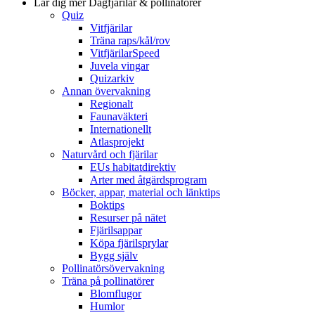
Lär dig mer
Dagfjärilar & pollinatörer
Quiz
Vitfjärilar
Träna raps/kål/rov
VitfjärilarSpeed
Juvela vingar
Quizarkiv
Annan övervakning
Regionalt
Faunaväkteri
Internationellt
Atlasprojekt
Naturvård och fjärilar
EUs habitatdirektiv
Arter med åtgärdsprogram
Böcker, appar, material och länktips
Boktips
Resurser på nätet
Fjärilsappar
Köpa fjärilsprylar
Bygg själv
Pollinatörsövervakning
Träna på pollinatörer
Blomflugor
Humlor