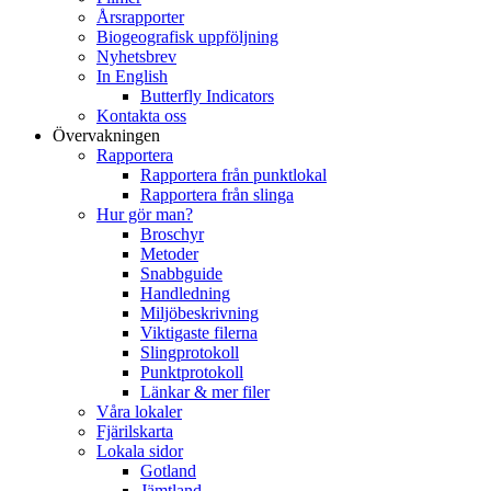
Årsrapporter
Biogeografisk uppföljning
Nyhetsbrev
In English
Butterfly Indicators
Kontakta oss
Övervakningen
Rapportera
Rapportera från punktlokal
Rapportera från slinga
Hur gör man?
Broschyr
Metoder
Snabbguide
Handledning
Miljöbeskrivning
Viktigaste filerna
Slingprotokoll
Punktprotokoll
Länkar & mer filer
Våra lokaler
Fjärilskarta
Lokala sidor
Gotland
Jämtland