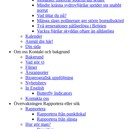
Mindre kräsna sydrovfjärilar sprider sig snabbt
norrut
Vad tittar du på?
Många slags pollinerare ger större bomullsskörd
Två generationer påfågelöga i Belgien
Vackra fjärilar skyddas oftare än alldagliga
Kalender
Anmäl dig här!
Din sida
Om oss
Kontakt och bakgrund
Bakgrund
Vad gör vi
Filmer
Årsrapporter
Biogeografisk uppföljning
Nyhetsbrev
In English
Butterfly Indicators
Kontakta oss
Övervakningen
Rapportera eller sök
Rapportera
Rapportera från punktlokal
Rapportera från slinga
Hur gör man?