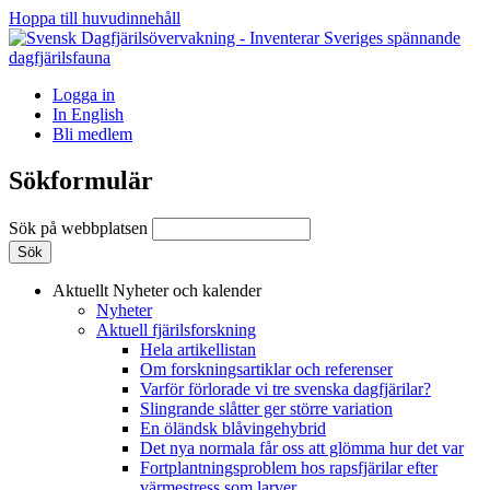
Hoppa till huvudinnehåll
Logga in
In English
Bli medlem
Sökformulär
Sök på webbplatsen
Aktuellt
Nyheter och kalender
Nyheter
Aktuell fjärilsforskning
Hela artikellistan
Om forskningsartiklar och referenser
Varför förlorade vi tre svenska dagfjärilar?
Slingrande slåtter ger större variation
En öländsk blåvingehybrid
Det nya normala får oss att glömma hur det var
Fortplantningsproblem hos rapsfjärilar efter
värmestress som larver