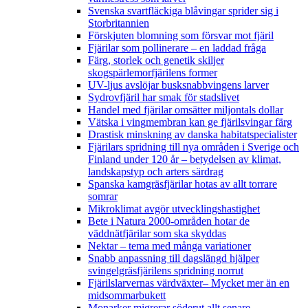
Svenska svartfläckiga blåvingar sprider sig i
Storbritannien
Förskjuten blomning som försvar mot fjäril
Fjärilar som pollinerare – en laddad fråga
Färg, storlek och genetik skiljer
skogspärlemorfjärilens former
UV-ljus avslöjar busksnabbvingens larver
Sydrovfjäril har smak för stadslivet
Handel med fjärilar omsätter miljontals dollar
Vätska i vingmembran kan ge fjärilsvingar färg
Drastisk minskning av danska habitatspecialister
Fjärilars spridning till nya områden i Sverige och
Finland under 120 år
– betydelsen av klimat,
landskapstyp och arters särdrag
Spanska kamgräsfjärilar hotas av allt torrare
somrar
Mikroklimat avgör utvecklingshastighet
Bete i Natura 2000-områden hotar de
väddnätfjärilar som ska skyddas
Nektar – tema med många variationer
Snabb anpassning till dagslängd hjälper
svingelgräsfjärilens spridning norrut
Fjärilslarvernas värdväxter– Mycket mer än en
midsommarbukett
Monarker migrerar söderut allt senare