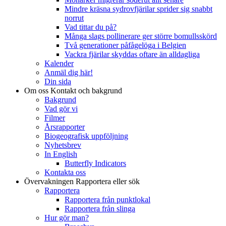
Mindre kräsna sydrovfjärilar sprider sig snabbt
norrut
Vad tittar du på?
Många slags pollinerare ger större bomullsskörd
Två generationer påfågelöga i Belgien
Vackra fjärilar skyddas oftare än alldagliga
Kalender
Anmäl dig här!
Din sida
Om oss
Kontakt och bakgrund
Bakgrund
Vad gör vi
Filmer
Årsrapporter
Biogeografisk uppföljning
Nyhetsbrev
In English
Butterfly Indicators
Kontakta oss
Övervakningen
Rapportera eller sök
Rapportera
Rapportera från punktlokal
Rapportera från slinga
Hur gör man?