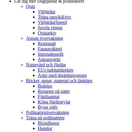
Lär dig mer
Dagfjärilar & pollinatörer
Quiz
Vitfjärilar
Träna raps/kål/rov
VitfjärilarSpeed
Juvela vingar
Quizarkiv
Annan övervakning
Regionalt
Faunaväkteri
Internationellt
Atlasprojekt
Naturvård och fjärilar
EUs habitatdirektiv
Arter med åtgärdsprogram
Böcker, appar, material och länktips
Boktips
Resurser på nätet
Fjärilsappar
Köpa fjärilsprylar
Bygg själv
Pollinatörsövervakning
Träna på pollinatörer
Blomflugor
Humlor