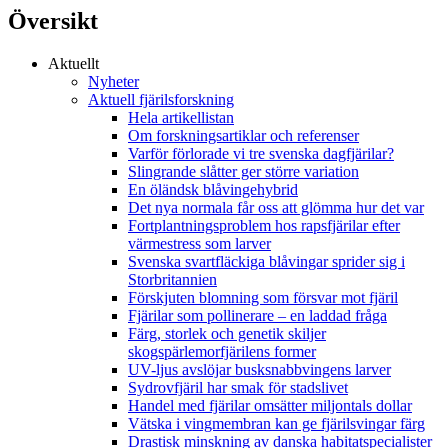
Översikt
Aktuellt
Nyheter
Aktuell fjärilsforskning
Hela artikellistan
Om forskningsartiklar och referenser
Varför förlorade vi tre svenska dagfjärilar?
Slingrande slåtter ger större variation
En öländsk blåvingehybrid
Det nya normala får oss att glömma hur det var
Fortplantningsproblem hos rapsfjärilar efter
värmestress som larver
Svenska svartfläckiga blåvingar sprider sig i
Storbritannien
Förskjuten blomning som försvar mot fjäril
Fjärilar som pollinerare – en laddad fråga
Färg, storlek och genetik skiljer
skogspärlemorfjärilens former
UV-ljus avslöjar busksnabbvingens larver
Sydrovfjäril har smak för stadslivet
Handel med fjärilar omsätter miljontals dollar
Vätska i vingmembran kan ge fjärilsvingar färg
Drastisk minskning av danska habitatspecialister