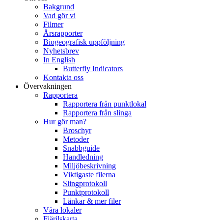
Bakgrund
Vad gör vi
Filmer
Årsrapporter
Biogeografisk uppföljning
Nyhetsbrev
In English
Butterfly Indicators
Kontakta oss
Övervakningen
Rapportera
Rapportera från punktlokal
Rapportera från slinga
Hur gör man?
Broschyr
Metoder
Snabbguide
Handledning
Miljöbeskrivning
Viktigaste filerna
Slingprotokoll
Punktprotokoll
Länkar & mer filer
Våra lokaler
Fjärilskarta