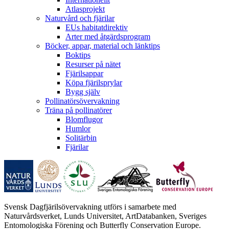
Atlasprojekt
Naturvård och fjärilar
EUs habitatdirektiv
Arter med åtgärdsprogram
Böcker, appar, material och länktips
Boktips
Resurser på nätet
Fjärilsappar
Köpa fjärilsprylar
Bygg själv
Pollinatörsövervakning
Träna på pollinatörer
Blomflugor
Humlor
Solitärbin
Fjärilar
Svensk Dagfjärilsövervakning utförs i samarbete med
Naturvårdsverket, Lunds Universitet, ArtDatabanken, Sveriges
Entomologiska Förening och Butterfly Conservation Europe.