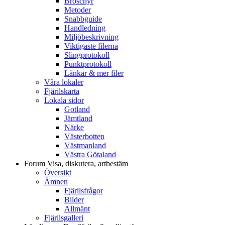
Broschyr
Metoder
Snabbguide
Handledning
Miljöbeskrivning
Viktigaste filerna
Slingprotokoll
Punktprotokoll
Länkar & mer filer
Våra lokaler
Fjärilskarta
Lokala sidor
Gotland
Jämtland
Närke
Västerbotten
Västmanland
Västra Götaland
Forum
Visa, diskutera, artbestäm
Översikt
Ämnen
Fjärilsfrågor
Bilder
Allmänt
Fjärilsgalleri