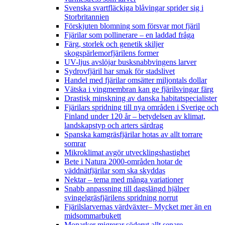
Svenska svartfläckiga blåvingar sprider sig i
Storbritannien
Förskjuten blomning som försvar mot fjäril
Fjärilar som pollinerare – en laddad fråga
Färg, storlek och genetik skiljer
skogspärlemorfjärilens former
UV-ljus avslöjar busksnabbvingens larver
Sydrovfjäril har smak för stadslivet
Handel med fjärilar omsätter miljontals dollar
Vätska i vingmembran kan ge fjärilsvingar färg
Drastisk minskning av danska habitatspecialister
Fjärilars spridning till nya områden i Sverige och
Finland under 120 år
– betydelsen av klimat,
landskapstyp och arters särdrag
Spanska kamgräsfjärilar hotas av allt torrare
somrar
Mikroklimat avgör utvecklingshastighet
Bete i Natura 2000-områden hotar de
väddnätfjärilar som ska skyddas
Nektar – tema med många variationer
Snabb anpassning till dagslängd hjälper
svingelgräsfjärilens spridning norrut
Fjärilslarvernas värdväxter– Mycket mer än en
midsommarbukett
Monarker migrerar söderut allt senare