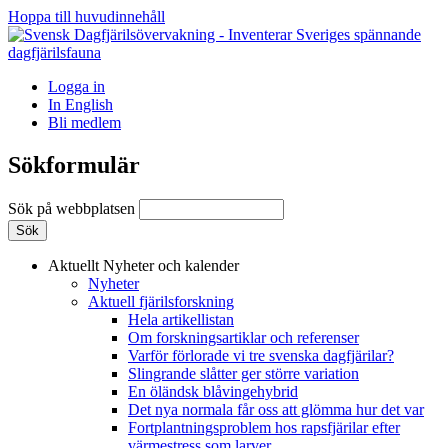
Hoppa till huvudinnehåll
Logga in
In English
Bli medlem
Sökformulär
Sök på webbplatsen
Aktuellt
Nyheter och kalender
Nyheter
Aktuell fjärilsforskning
Hela artikellistan
Om forskningsartiklar och referenser
Varför förlorade vi tre svenska dagfjärilar?
Slingrande slåtter ger större variation
En öländsk blåvingehybrid
Det nya normala får oss att glömma hur det var
Fortplantningsproblem hos rapsfjärilar efter
värmestress som larver