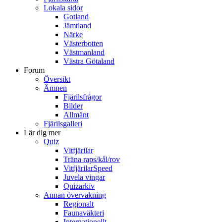
Lokala sidor
Gotland
Jämtland
Närke
Västerbotten
Västmanland
Västra Götaland
Forum
Översikt
Ämnen
Fjärilsfrågor
Bilder
Allmänt
Fjärilsgalleri
Lär dig mer
Quiz
Vitfjärilar
Träna raps/kål/rov
VitfjärilarSpeed
Juvela vingar
Quizarkiv
Annan övervakning
Regionalt
Faunaväkteri
Internationellt