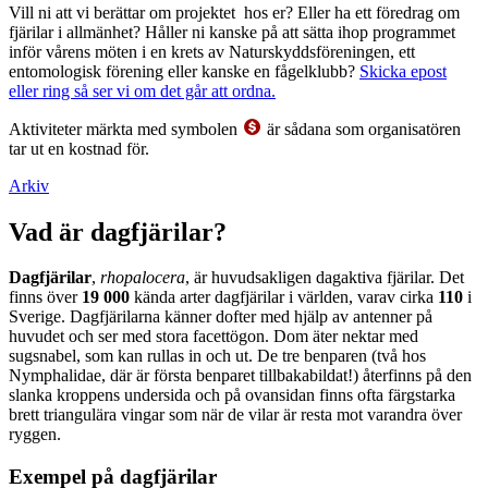
Vill ni att vi berättar om projektet hos er? Eller ha ett föredrag om
fjärilar i allmänhet? Håller ni kanske på att sätta ihop programmet
inför vårens möten i en krets av Naturskyddsföreningen, ett
entomologisk förening eller kanske en fågelklubb?
Skicka epost
eller ring så ser vi om det går att ordna.
Aktiviteter märkta med symbolen
är sådana som organisatören
tar ut en kostnad för.
Arkiv
Vad är dagfjärilar?
Dagfjärilar
,
rhopalocera
, är huvudsakligen dagaktiva fjärilar. Det
finns över
19 000
kända arter dagfjärilar i världen, varav cirka
110
i
Sverige. Dagfjärilarna känner dofter med hjälp av antenner på
huvudet och ser med stora facettögon. Dom äter nektar med
sugsnabel, som kan rullas in och ut. De tre benparen (två hos
Nymphalidae, där är första benparet tillbakabildat!) återfinns på den
slanka kroppens undersida och på ovansidan finns ofta färgstarka
brett triangulära vingar som när de vilar är resta mot varandra över
ryggen.
Exempel på dagfjärilar