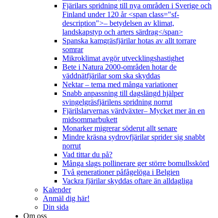
Fjärilars spridning till nya områden i Sverige och
Finland under 120 år <span class="sf-
description">– betydelsen av klimat,
landskapstyp och arters särdrag</span>
Spanska kamgräsfjärilar hotas av allt torrare
somrar
Mikroklimat avgör utvecklingshastighet
Bete i Natura 2000-områden hotar de
väddnätfjärilar som ska skyddas
Nektar – tema med många variationer
Snabb anpassning till dagslängd hjälper
svingelgräsfjärilens spridning norrut
Fjärilslarvernas värdväxter– Mycket mer än en
midsommarbukett
Monarker migrerar söderut allt senare
Mindre kräsna sydrovfjärilar sprider sig snabbt
norrut
Vad tittar du på?
Många slags pollinerare ger större bomullsskörd
Två generationer påfågelöga i Belgien
Vackra fjärilar skyddas oftare än alldagliga
Kalender
Anmäl dig här!
Din sida
Om oss