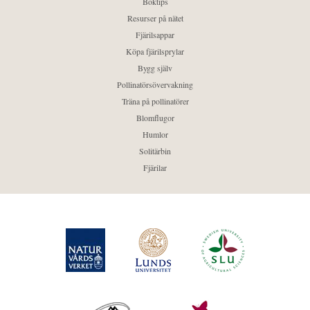
Boktips
Resurser på nätet
Fjärilsappar
Köpa fjärilsprylar
Bygg själv
Pollinatörsövervakning
Träna på pollinatörer
Blomflugor
Humlor
Solitärbin
Fjärilar