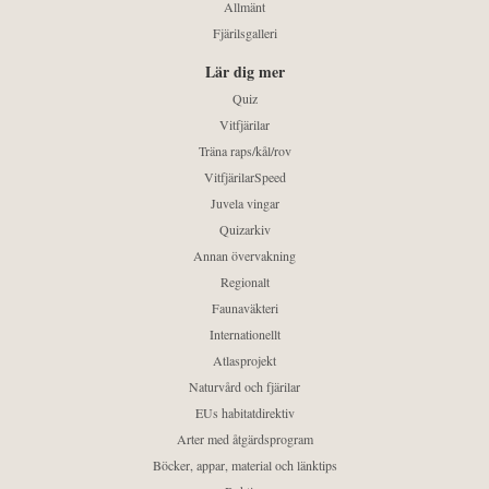
Allmänt
Fjärilsgalleri
Lär dig mer
Quiz
Vitfjärilar
Träna raps/kål/rov
VitfjärilarSpeed
Juvela vingar
Quizarkiv
Annan övervakning
Regionalt
Faunaväkteri
Internationellt
Atlasprojekt
Naturvård och fjärilar
EUs habitatdirektiv
Arter med åtgärdsprogram
Böcker, appar, material och länktips