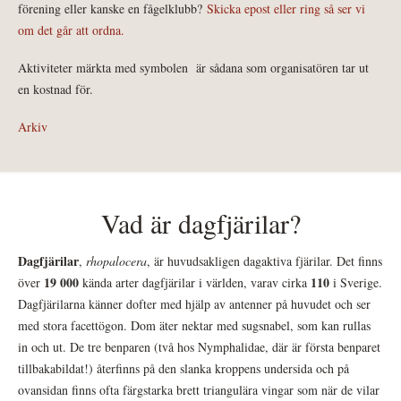
förening eller kanske en fågelklubb?
Skicka epost eller ring så ser vi
om det går att ordna.
Aktiviteter märkta med symbolen
är sådana som organisatören tar ut
en kostnad för.
Arkiv
Vad är dagfjärilar?
Dagfjärilar
,
rhopalocera
, är huvudsakligen dagaktiva fjärilar. Det finns
19 000
110
över
kända arter dagfjärilar i världen, varav cirka
i Sverige.
Dagfjärilarna känner dofter med hjälp av antenner på huvudet och ser
med stora facettögon. Dom äter nektar med sugsnabel, som kan rullas
in och ut. De tre benparen (två hos Nymphalidae, där är första benparet
tillbakabildat!) återfinns på den slanka kroppens undersida och på
ovansidan finns ofta färgstarka brett triangulära vingar som när de vilar