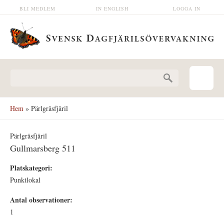
Hoppa till huvudinnehåll
BLI MEDLEM
IN ENGLISH
LOGGA IN
Sökformulär
Hem
» Pärlgräsfjäril
Pärlgräsfjäril
Gullmarsberg 511
Platskategori:
Punktlokal
Antal observationer:
1