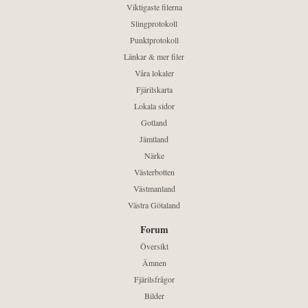
Viktigaste filerna
Slingprotokoll
Punktprotokoll
Länkar & mer filer
Våra lokaler
Fjärilskarta
Lokala sidor
Gotland
Jämtland
Närke
Västerbotten
Västmanland
Västra Götaland
Forum
Översikt
Ämnen
Fjärilsfrågor
Bilder