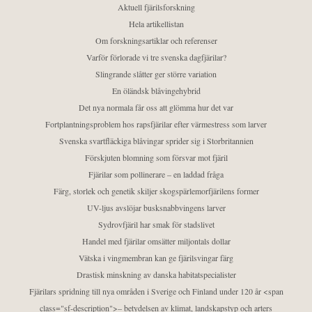
Aktuell fjärilsforskning
Hela artikellistan
Om forskningsartiklar och referenser
Varför förlorade vi tre svenska dagfjärilar?
Slingrande slåtter ger större variation
En öländsk blåvingehybrid
Det nya normala får oss att glömma hur det var
Fortplantningsproblem hos rapsfjärilar efter värmestress som larver
Svenska svartfläckiga blåvingar sprider sig i Storbritannien
Förskjuten blomning som försvar mot fjäril
Fjärilar som pollinerare – en laddad fråga
Färg, storlek och genetik skiljer skogspärlemorfjärilens former
UV-ljus avslöjar busksnabbvingens larver
Sydrovfjäril har smak för stadslivet
Handel med fjärilar omsätter miljontals dollar
Vätska i vingmembran kan ge fjärilsvingar färg
Drastisk minskning av danska habitatspecialister
Fjärilars spridning till nya områden i Sverige och Finland under 120 år <span
class="sf-description">– betydelsen av klimat, landskapstyp och arters