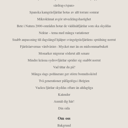
särdrag</span>
Spanska kamgräsfjärilar hotas av allt torrare somrar
Mikroklimat avgör utvecklingshastighet
Bete i Natura 2000-områden hotar de väddnätfjärilar som ska skyddas
Nektar – tema med många variationer
Snabb anpassning till dagslängd hjälper svingelgräsfjärilens spridning norrut
Fjärilslarvernas värdväxter– Mycket mer än en midsommarbukett
Monarker migrerar söderut allt senare
Mindre kräsna sydrovfjärilar sprider sig snabbt norrut
Vad tittar du på?
Många slags pollinerare ger större bomullsskörd
Två generationer påfågelöga i Belgien
Vackra fjärilar skyddas oftare än alldagliga
Kalender
Anmäl dig här!
Din sida
Om oss
Bakgrund