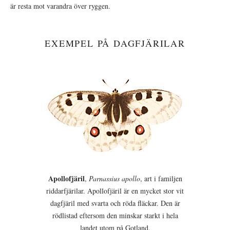
är resta mot varandra över ryggen.
EXEMPEL PÅ DAGFJÄRILAR
Apollofjäril
,
Parnassius apollo
, art i familjen
riddarfjärilar. Apollofjäril är en mycket stor vit
dagfjäril med svarta och röda fläckar. Den är
rödlistad eftersom den minskar starkt i hela
landet utom på Gotland.