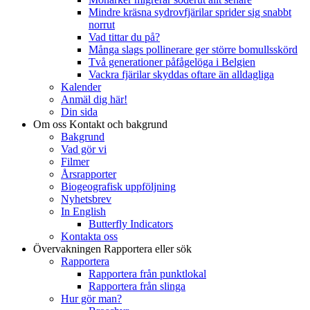
Mindre kräsna sydrovfjärilar sprider sig snabbt
norrut
Vad tittar du på?
Många slags pollinerare ger större bomullsskörd
Två generationer påfågelöga i Belgien
Vackra fjärilar skyddas oftare än alldagliga
Kalender
Anmäl dig här!
Din sida
Om oss
Kontakt och bakgrund
Bakgrund
Vad gör vi
Filmer
Årsrapporter
Biogeografisk uppföljning
Nyhetsbrev
In English
Butterfly Indicators
Kontakta oss
Övervakningen
Rapportera eller sök
Rapportera
Rapportera från punktlokal
Rapportera från slinga
Hur gör man?