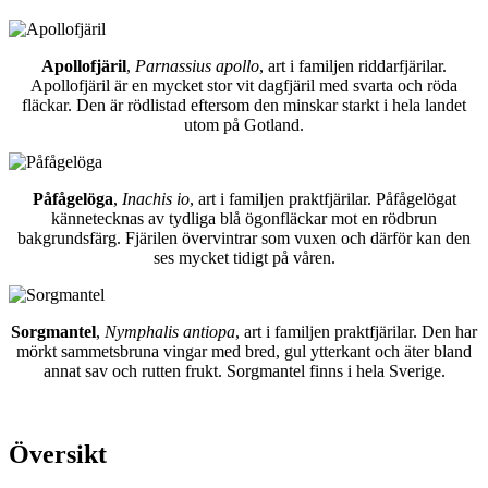
Apollofjäril
,
Parnassius apollo
, art i familjen riddarfjärilar.
Apollofjäril är en mycket stor vit dagfjäril med svarta och röda
fläckar. Den är rödlistad eftersom den minskar starkt i hela landet
utom på Gotland.
Påfågelöga
,
Inachis io
, art i familjen praktfjärilar. Påfågelögat
kännetecknas av tydliga blå ögonfläckar mot en rödbrun
bakgrundsfärg. Fjärilen övervintrar som vuxen och därför kan den
ses mycket tidigt på våren.
Sorgmantel
,
Nymphalis antiopa
, art i familjen praktfjärilar. Den har
mörkt sammetsbruna vingar med bred, gul ytterkant och äter bland
annat sav och rutten frukt. Sorgmantel finns i hela Sverige.
Översikt