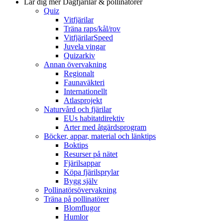
Lär dig mer
Dagfjärilar & pollinatörer
Quiz
Vitfjärilar
Träna raps/kål/rov
VitfjärilarSpeed
Juvela vingar
Quizarkiv
Annan övervakning
Regionalt
Faunaväkteri
Internationellt
Atlasprojekt
Naturvård och fjärilar
EUs habitatdirektiv
Arter med åtgärdsprogram
Böcker, appar, material och länktips
Boktips
Resurser på nätet
Fjärilsappar
Köpa fjärilsprylar
Bygg själv
Pollinatörsövervakning
Träna på pollinatörer
Blomflugor
Humlor