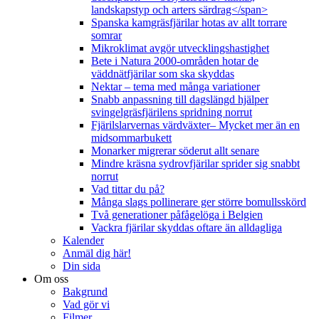
landskapstyp och arters särdrag</span>
Spanska kamgräsfjärilar hotas av allt torrare
somrar
Mikroklimat avgör utvecklingshastighet
Bete i Natura 2000-områden hotar de
väddnätfjärilar som ska skyddas
Nektar – tema med många variationer
Snabb anpassning till dagslängd hjälper
svingelgräsfjärilens spridning norrut
Fjärilslarvernas värdväxter– Mycket mer än en
midsommarbukett
Monarker migrerar söderut allt senare
Mindre kräsna sydrovfjärilar sprider sig snabbt
norrut
Vad tittar du på?
Många slags pollinerare ger större bomullsskörd
Två generationer påfågelöga i Belgien
Vackra fjärilar skyddas oftare än alldagliga
Kalender
Anmäl dig här!
Din sida
Om oss
Bakgrund
Vad gör vi
Filmer