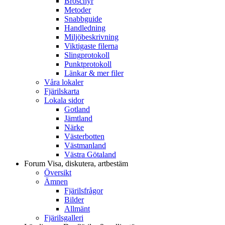
Broschyr
Metoder
Snabbguide
Handledning
Miljöbeskrivning
Viktigaste filerna
Slingprotokoll
Punktprotokoll
Länkar & mer filer
Våra lokaler
Fjärilskarta
Lokala sidor
Gotland
Jämtland
Närke
Västerbotten
Västmanland
Västra Götaland
Forum
Visa, diskutera, artbestäm
Översikt
Ämnen
Fjärilsfrågor
Bilder
Allmänt
Fjärilsgalleri