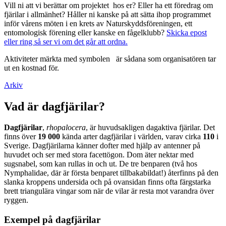
Vill ni att vi berättar om projektet hos er? Eller ha ett föredrag om
fjärilar i allmänhet? Håller ni kanske på att sätta ihop programmet
inför vårens möten i en krets av Naturskyddsföreningen, ett
entomologisk förening eller kanske en fågelklubb?
Skicka epost
eller ring så ser vi om det går att ordna.
Aktiviteter märkta med symbolen
är sådana som organisatören tar
ut en kostnad för.
Arkiv
Vad är dagfjärilar?
Dagfjärilar
,
rhopalocera
, är huvudsakligen dagaktiva fjärilar. Det
finns över
19 000
kända arter dagfjärilar i världen, varav cirka
110
i
Sverige. Dagfjärilarna känner dofter med hjälp av antenner på
huvudet och ser med stora facettögon. Dom äter nektar med
sugsnabel, som kan rullas in och ut. De tre benparen (två hos
Nymphalidae, där är första benparet tillbakabildat!) återfinns på den
slanka kroppens undersida och på ovansidan finns ofta färgstarka
brett triangulära vingar som när de vilar är resta mot varandra över
ryggen.
Exempel på dagfjärilar