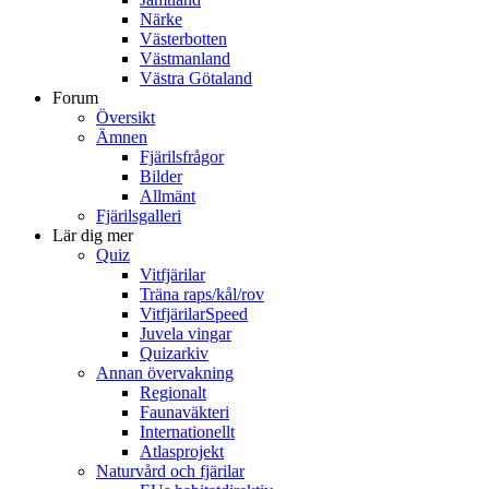
Närke
Västerbotten
Västmanland
Västra Götaland
Forum
Översikt
Ämnen
Fjärilsfrågor
Bilder
Allmänt
Fjärilsgalleri
Lär dig mer
Quiz
Vitfjärilar
Träna raps/kål/rov
VitfjärilarSpeed
Juvela vingar
Quizarkiv
Annan övervakning
Regionalt
Faunaväkteri
Internationellt
Atlasprojekt
Naturvård och fjärilar