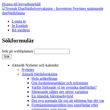
Hoppa till huvudinnehåll
Logga in
In English
Bli medlem
Sökformulär
Sök på webbplatsen
Aktuellt
Nyheter och kalender
Nyheter
Aktuell fjärilsforskning
Hela artikellistan
Om forskningsartiklar och referenser
Varför förlorade vi tre svenska dagfjärilar?
Slingrande slåtter ger större variation
En öländsk blåvingehybrid
Det nya normala får oss att glömma hur det var
Fortplantningsproblem hos rapsfjärilar efter
värmestress som larver