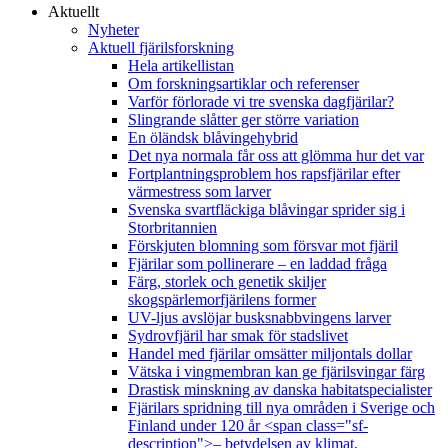
Aktuellt
Nyheter
Aktuell fjärilsforskning
Hela artikellistan
Om forskningsartiklar och referenser
Varför förlorade vi tre svenska dagfjärilar?
Slingrande slåtter ger större variation
En öländsk blåvingehybrid
Det nya normala får oss att glömma hur det var
Fortplantningsproblem hos rapsfjärilar efter
värmestress som larver
Svenska svartfläckiga blåvingar sprider sig i
Storbritannien
Förskjuten blomning som försvar mot fjäril
Fjärilar som pollinerare – en laddad fråga
Färg, storlek och genetik skiljer
skogspärlemorfjärilens former
UV-ljus avslöjar busksnabbvingens larver
Sydrovfjäril har smak för stadslivet
Handel med fjärilar omsätter miljontals dollar
Vätska i vingmembran kan ge fjärilsvingar färg
Drastisk minskning av danska habitatspecialister
Fjärilars spridning till nya områden i Sverige och
Finland under 120 år <span class="sf-
description">– betydelsen av klimat,