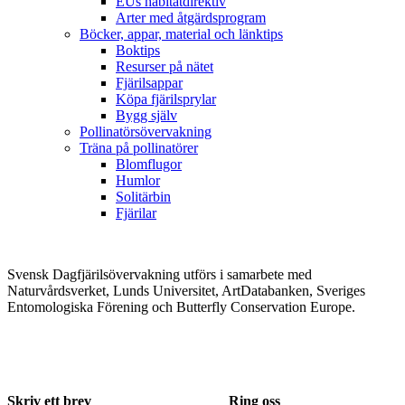
EUs habitatdirektiv
Arter med åtgärdsprogram
Böcker, appar, material och länktips
Boktips
Resurser på nätet
Fjärilsappar
Köpa fjärilsprylar
Bygg själv
Pollinatörsövervakning
Träna på pollinatörer
Blomflugor
Humlor
Solitärbin
Fjärilar
Svensk Dagfjärilsövervakning utförs i samarbete med
Naturvårdsverket, Lunds Universitet, ArtDatabanken, Sveriges
Entomologiska Förening och Butterfly Conservation Europe.
Skriv ett brev
Ring oss