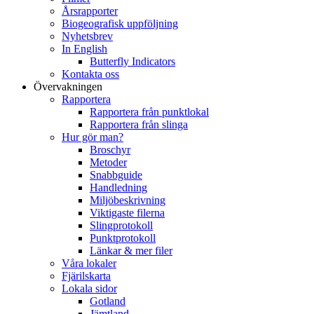
Årsrapporter
Biogeografisk uppföljning
Nyhetsbrev
In English
Butterfly Indicators
Kontakta oss
Övervakningen
Rapportera
Rapportera från punktlokal
Rapportera från slinga
Hur gör man?
Broschyr
Metoder
Snabbguide
Handledning
Miljöbeskrivning
Viktigaste filerna
Slingprotokoll
Punktprotokoll
Länkar & mer filer
Våra lokaler
Fjärilskarta
Lokala sidor
Gotland
Jämtland