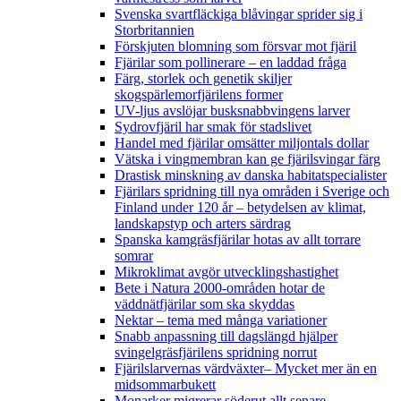
Svenska svartfläckiga blåvingar sprider sig i
Storbritannien
Förskjuten blomning som försvar mot fjäril
Fjärilar som pollinerare – en laddad fråga
Färg, storlek och genetik skiljer
skogspärlemorfjärilens former
UV-ljus avslöjar busksnabbvingens larver
Sydrovfjäril har smak för stadslivet
Handel med fjärilar omsätter miljontals dollar
Vätska i vingmembran kan ge fjärilsvingar färg
Drastisk minskning av danska habitatspecialister
Fjärilars spridning till nya områden i Sverige och
Finland under 120 år
– betydelsen av klimat,
landskapstyp och arters särdrag
Spanska kamgräsfjärilar hotas av allt torrare
somrar
Mikroklimat avgör utvecklingshastighet
Bete i Natura 2000-områden hotar de
väddnätfjärilar som ska skyddas
Nektar – tema med många variationer
Snabb anpassning till dagslängd hjälper
svingelgräsfjärilens spridning norrut
Fjärilslarvernas värdväxter– Mycket mer än en
midsommarbukett
Monarker migrerar söderut allt senare