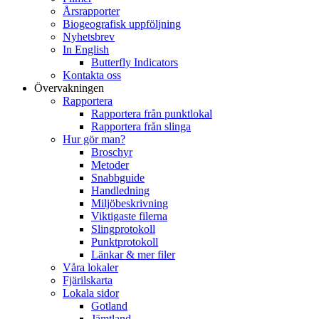
Årsrapporter
Biogeografisk uppföljning
Nyhetsbrev
In English
Butterfly Indicators
Kontakta oss
Övervakningen
Rapportera
Rapportera från punktlokal
Rapportera från slinga
Hur gör man?
Broschyr
Metoder
Snabbguide
Handledning
Miljöbeskrivning
Viktigaste filerna
Slingprotokoll
Punktprotokoll
Länkar & mer filer
Våra lokaler
Fjärilskarta
Lokala sidor
Gotland
Jämtland