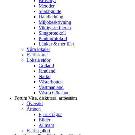
Broschyr
Metoder
Snabbguide
Handledning
Miljöbeskrivning
Viktigaste filerna
Slingprotokoll
Punktprotokoll
Länkar & mer filer
Våra lokaler
Fjärilskarta
Lokala sidor
Gotland
Jämtland
Närke
Västerbotten
Västmanland
Västra Götaland
Forum
Visa, diskutera, artbestäm
Översikt
Ämnen
Fjärilsfrågor
Bilder
Allmänt
Fjärilsgalleri