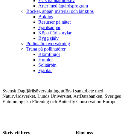
EUs habitatdirektiv
Arter med åtgärdsprogram
Böcker, appar, material och länktips
Boktips
Resurser på nätet
Fjärilsappar
Köpa fjärilsprylar
Bygg själv
Pollinatörsövervakning
Träna på pollinatörer
Blomflugor
Humlor
Solitärbin
Fjärilar
Svensk Dagfjärilsövervakning utförs i samarbete med
Naturvårdsverket, Lunds Universitet, ArtDatabanken, Sveriges
Entomologiska Förening och Butterfly Conservation Europe.
Skriv ett brev
Ring oss