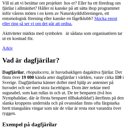
Vill ni att vi berättar om projektet hos er? Eller ha ett föredrag om
fjärilar i allmänhet? Håller ni kanske på att sätta ihop programmet
inför vårens möten i en krets av Naturskyddsföreningen, ett
entomologisk förening eller kanske en fågelklubb?
Skicka epost
eller ring så ser vi om det går att ordna.
Aktiviteter märkta med symbolen
är sådana som organisatören tar
ut en kostnad för.
Arkiv
Vad är dagfjärilar?
Dagfjärilar
,
rhopalocera
, är huvudsakligen dagaktiva fjärilar. Det
finns över
19 000
kända arter dagfjärilar i världen, varav cirka
110
i
Sverige. Dagfjärilarna känner dofter med hjälp av antenner på
huvudet och ser med stora facettögon. Dom äter nektar med
sugsnabel, som kan rullas in och ut. De tre benparen (två hos
Nymphalidae, där är första benparet tillbakabildat!) återfinns på den
slanka kroppens undersida och på ovansidan finns ofta färgstarka
brett triangulära vingar som när de vilar är resta mot varandra över
ryggen.
Exempel på dagfjärilar