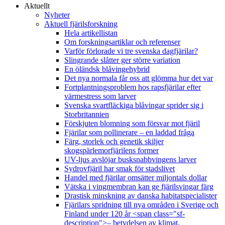
Aktuellt
Nyheter
Aktuell fjärilsforskning
Hela artikellistan
Om forskningsartiklar och referenser
Varför förlorade vi tre svenska dagfjärilar?
Slingrande slåtter ger större variation
En öländsk blåvingehybrid
Det nya normala får oss att glömma hur det var
Fortplantningsproblem hos rapsfjärilar efter
värmestress som larver
Svenska svartfläckiga blåvingar sprider sig i
Storbritannien
Förskjuten blomning som försvar mot fjäril
Fjärilar som pollinerare – en laddad fråga
Färg, storlek och genetik skiljer
skogspärlemorfjärilens former
UV-ljus avslöjar busksnabbvingens larver
Sydrovfjäril har smak för stadslivet
Handel med fjärilar omsätter miljontals dollar
Vätska i vingmembran kan ge fjärilsvingar färg
Drastisk minskning av danska habitatspecialister
Fjärilars spridning till nya områden i Sverige och
Finland under 120 år <span class="sf-
description">– betydelsen av klimat,