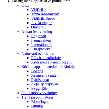
Lär dig mer
Dagfjärilar & pollinatörer
Quiz
Vitfjärilar
Träna raps/kål/rov
VitfjärilarSpeed
Juvela vingar
Quizarkiv
Annan övervakning
Regionalt
Faunaväkteri
Internationellt
Atlasprojekt
Naturvård och fjärilar
EUs habitatdirektiv
Arter med åtgärdsprogram
Böcker, appar, material och länktips
Boktips
Resurser på nätet
Fjärilsappar
Köpa fjärilsprylar
Bygg själv
Pollinatörsövervakning
Träna på pollinatörer
Blomflugor
Humlor