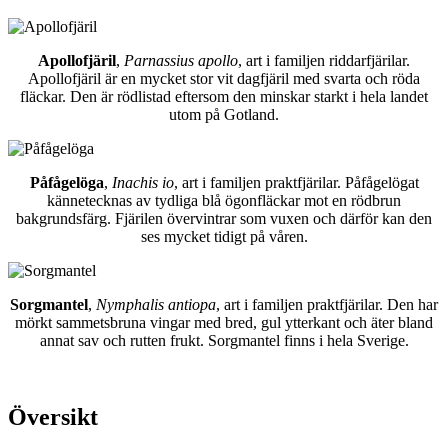
Apollofjäril
,
Parnassius apollo
, art i familjen riddarfjärilar.
Apollofjäril är en mycket stor vit dagfjäril med svarta och röda
fläckar. Den är rödlistad eftersom den minskar starkt i hela landet
utom på Gotland.
Påfågelöga
,
Inachis io
, art i familjen praktfjärilar. Påfågelögat
kännetecknas av tydliga blå ögonfläckar mot en rödbrun
bakgrundsfärg. Fjärilen övervintrar som vuxen och därför kan den
ses mycket tidigt på våren.
Sorgmantel
,
Nymphalis antiopa
, art i familjen praktfjärilar. Den har
mörkt sammetsbruna vingar med bred, gul ytterkant och äter bland
annat sav och rutten frukt. Sorgmantel finns i hela Sverige.
Översikt