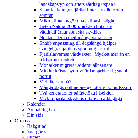
landskapstyp och arters särdrag</span>
Spanska kamgräsfjärilar hotas av allt torrare
somrar
Mikroklimat avgör utvecklingshastighet
Bete i Natura 2000-områden hotar de
väddnätfjärilar som ska skyddas
Nektar – tema med många variationer
Snabb anpassning till dagslängd hjälper
svingelgräsfjärilens spridning norrut
Fjärilslarvernas värdväxter– Mycket mer än en
midsommarbukett
Monarker migrerar söderut allt senare
Mindre kräsna sydrovfjärilar sprider sig snabbt
norrut
Vad tittar du på?
Många slags pollinerare ger större bomullsskörd
Två generationer påfågelöga i Belgien
Vackra fjärilar skyddas oftare än alldagliga
Kalender
Anmäl dig här!
Din sida
Om oss
Bakgrund
Vad gör vi
Filmer