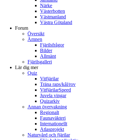
Närke
Västerbotten
Västmanland
Västra Götaland
Forum
Översikt
Ämnen
Fjärilsfrågor
Bilder
Allmänt
Fjärilsgalleri
Lär dig mer
Quiz
Vitfjärilar
Träna raps/kål/rov
VitfjärilarSpeed
Juvela vingar
Quizarkiv
Annan övervakning
Regionalt
Faunaväkteri
Internationellt
Atlasprojekt
Naturvård och fjärilar