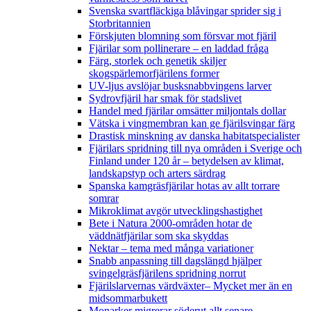
Svenska svartfläckiga blåvingar sprider sig i
Storbritannien
Förskjuten blomning som försvar mot fjäril
Fjärilar som pollinerare – en laddad fråga
Färg, storlek och genetik skiljer
skogspärlemorfjärilens former
UV-ljus avslöjar busksnabbvingens larver
Sydrovfjäril har smak för stadslivet
Handel med fjärilar omsätter miljontals dollar
Vätska i vingmembran kan ge fjärilsvingar färg
Drastisk minskning av danska habitatspecialister
Fjärilars spridning till nya områden i Sverige och
Finland under 120 år
– betydelsen av klimat,
landskapstyp och arters särdrag
Spanska kamgräsfjärilar hotas av allt torrare
somrar
Mikroklimat avgör utvecklingshastighet
Bete i Natura 2000-områden hotar de
väddnätfjärilar som ska skyddas
Nektar – tema med många variationer
Snabb anpassning till dagslängd hjälper
svingelgräsfjärilens spridning norrut
Fjärilslarvernas värdväxter– Mycket mer än en
midsommarbukett
Monarker migrerar söderut allt senare