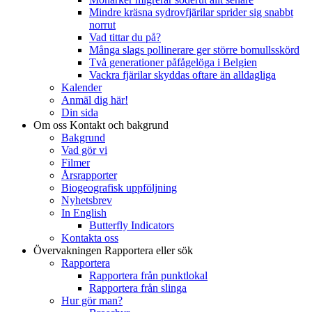
Mindre kräsna sydrovfjärilar sprider sig snabbt
norrut
Vad tittar du på?
Många slags pollinerare ger större bomullsskörd
Två generationer påfågelöga i Belgien
Vackra fjärilar skyddas oftare än alldagliga
Kalender
Anmäl dig här!
Din sida
Om oss
Kontakt och bakgrund
Bakgrund
Vad gör vi
Filmer
Årsrapporter
Biogeografisk uppföljning
Nyhetsbrev
In English
Butterfly Indicators
Kontakta oss
Övervakningen
Rapportera eller sök
Rapportera
Rapportera från punktlokal
Rapportera från slinga
Hur gör man?