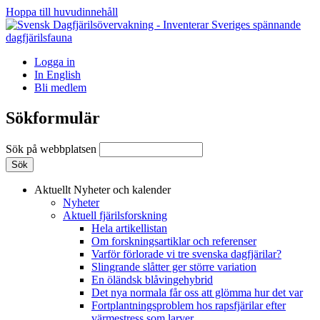
Hoppa till huvudinnehåll
Logga in
In English
Bli medlem
Sökformulär
Sök på webbplatsen
Aktuellt
Nyheter och kalender
Nyheter
Aktuell fjärilsforskning
Hela artikellistan
Om forskningsartiklar och referenser
Varför förlorade vi tre svenska dagfjärilar?
Slingrande slåtter ger större variation
En öländsk blåvingehybrid
Det nya normala får oss att glömma hur det var
Fortplantningsproblem hos rapsfjärilar efter
värmestress som larver