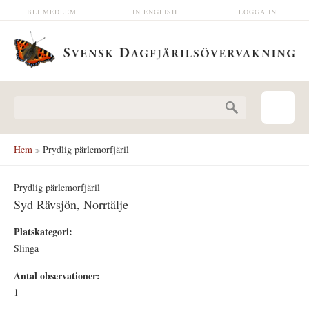
Hoppa till huvudinnehåll
BLI MEDLEM
IN ENGLISH
LOGGA IN
Sökformulär
Hem
» Prydlig pärlemorfjäril
Prydlig pärlemorfjäril
Syd Rävsjön, Norrtälje
Platskategori:
Slinga
Antal observationer:
1