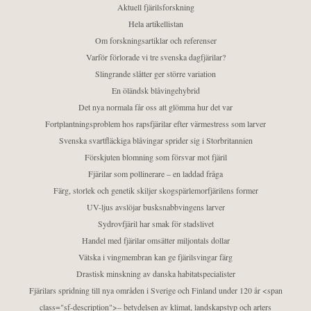
Aktuell fjärilsforskning
Hela artikellistan
Om forskningsartiklar och referenser
Varför förlorade vi tre svenska dagfjärilar?
Slingrande slåtter ger större variation
En öländsk blåvingehybrid
Det nya normala får oss att glömma hur det var
Fortplantningsproblem hos rapsfjärilar efter värmestress som larver
Svenska svartfläckiga blåvingar sprider sig i Storbritannien
Förskjuten blomning som försvar mot fjäril
Fjärilar som pollinerare – en laddad fråga
Färg, storlek och genetik skiljer skogspärlemorfjärilens former
UV-ljus avslöjar busksnabbvingens larver
Sydrovfjäril har smak för stadslivet
Handel med fjärilar omsätter miljontals dollar
Vätska i vingmembran kan ge fjärilsvingar färg
Drastisk minskning av danska habitatspecialister
Fjärilars spridning till nya områden i Sverige och Finland under 120 år <span
class="sf-description">– betydelsen av klimat, landskapstyp och arters