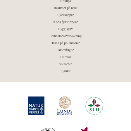
Boktips
Resurser på nätet
Fjärilsappar
Köpa fjärilsprylar
Bygg själv
Pollinatörsövervakning
Träna på pollinatörer
Blomflugor
Humlor
Solitärbin
Fjärilar