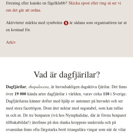
förening eller kanske en fågelklubb?
Skicka epost eller ring så ser vi
om det går att ordna.
Aktiviteter märkta med symbolen
är sådana som organisatören tar ut
en kostnad för.
Arkiv
Vad är dagfjärilar?
Dagfjärilar
,
rhopalocera
, är huvudsakligen dagaktiva fjärilar. Det finns
19 000
110
över
kända arter dagfjärilar i världen, varav cirka
i Sverige.
Dagfjärilarna känner dofter med hjälp av antenner på huvudet och ser
med stora facettögon. Dom äter nektar med sugsnabel, som kan rullas
in och ut. De tre benparen (två hos Nymphalidae, där är första benparet
tillbakabildat!) återfinns på den slanka kroppens undersida och på
ovansidan finns ofta färgstarka brett triangulära vingar som när de vilar