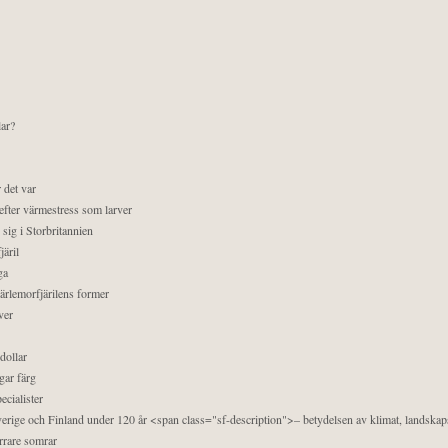
lar?
 det var
efter värmestress som larver
sig i Storbritannien
äril
ga
pärlemorfjärilens former
ver
dollar
gar färg
ecialister
 Sverige och Finland under 120 år <span class="sf-description">– betydelsen av klimat, landska
orrare somrar