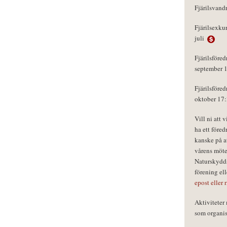
Fjärilsvand
Fjärilsexku
juli
Fjärilsföred
september 
Fjärilsföred
oktober 17
Vill ni att 
ha ett föred
kanske på a
vårens möte
Naturskydds
förening el
epost eller 
Aktivitete
som organisa