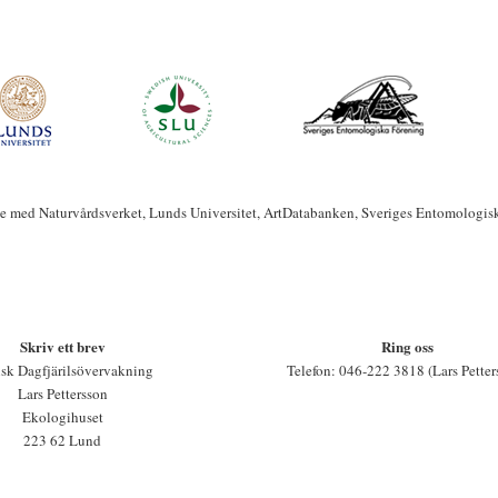
te med Naturvårdsverket, Lunds Universitet, ArtDatabanken, Sveriges Entomologis
Skriv ett brev
Ring oss
sk Dagfjärilsövervakning
Telefon: 046-222 3818 (Lars Petter
Lars Pettersson
Ekologihuset
223 62 Lund