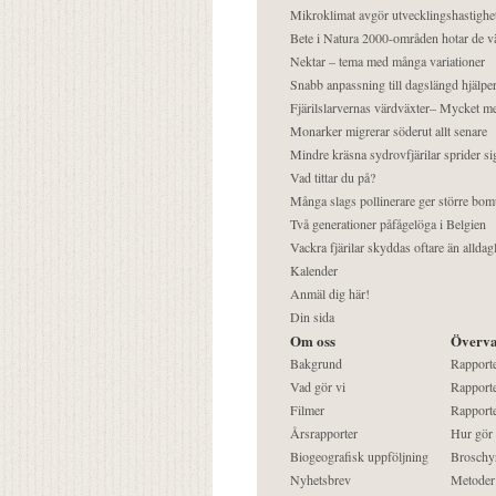
Mikroklimat avgör utvecklingshastighe
Bete i Natura 2000-områden hotar de v
Nektar – tema med många variationer
Snabb anpassning till dagslängd hjälper
Fjärilslarvernas värdväxter– Mycket 
Monarker migrerar söderut allt senare
Mindre kräsna sydrovfjärilar sprider si
Vad tittar du på?
Många slags pollinerare ger större bom
Två generationer påfågelöga i Belgien
Vackra fjärilar skyddas oftare än alldag
Kalender
Anmäl dig här!
Din sida
Om oss
Överva
Bakgrund
Rapport
Vad gör vi
Rapporte
Filmer
Rapporte
Årsrapporter
Hur gör
Biogeografisk uppföljning
Broschy
Nyhetsbrev
Metoder