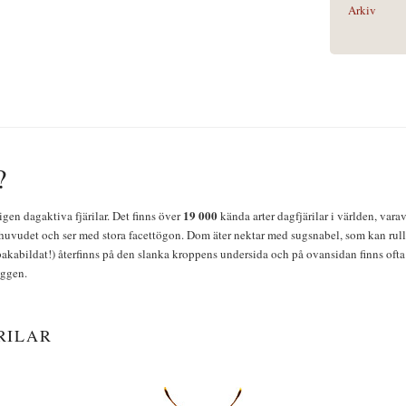
Arkiv
?
19 000
igen dagaktiva fjärilar. Det finns över
kända arter dagfjärilar i världen, vara
huvudet och ser med stora facettögon. Dom äter nektar med sugsnabel, som kan rulla
bakabildat!) återfinns på den slanka kroppens undersida och på ovansidan finns ofta 
yggen.
RILAR