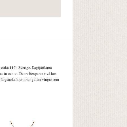
110
v cirka
i Sverige. Dagfjärilarna
s in och ut. De tre benparen (två hos
färgstarka brett triangulära vingar som