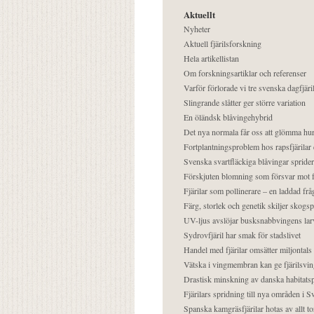
Aktuellt
Nyheter
Aktuell fjärilsforskning
Hela artikellistan
Om forskningsartiklar och referenser
Varför förlorade vi tre svenska dagfjäri
Slingrande slåtter ger större variation
En öländsk blåvingehybrid
Det nya normala får oss att glömma hur
Fortplantningsproblem hos rapsfjärilar 
Svenska svartfläckiga blåvingar sprider 
Förskjuten blomning som försvar mot fj
Fjärilar som pollinerare – en laddad frå
Färg, storlek och genetik skiljer skogs
UV-ljus avslöjar busksnabbvingens lar
Sydrovfjäril har smak för stadslivet
Handel med fjärilar omsätter miljontals 
Vätska i vingmembran kan ge fjärilsvin
Drastisk minskning av danska habitatsp
Fjärilars spridning till nya områden i
Spanska kamgräsfjärilar hotas av allt t