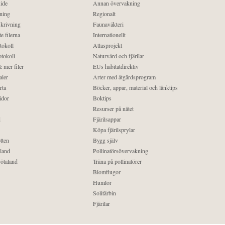
ide
Annan övervakning
ning
Regionalt
krivning
Faunaväkteri
e filerna
Internationellt
tokoll
Atlasprojekt
tokoll
Naturvård och fjärilar
 mer filer
EUs habitatdirektiv
aler
Arter med åtgärdsprogram
rta
Böcker, appar, material och länktips
idor
Boktips
Resurser på nätet
d
Fjärilsappar
Köpa fjärilsprylar
tten
Bygg själv
land
Pollinatörsövervakning
ötaland
Träna på pollinatörer
Blomflugor
Humlor
Solitärbin
Fjärilar