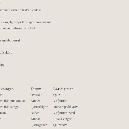
t
äddnätfjärilar som ska skyddas
 svingelgräsfjärilens spridning norrut
mer än en midsommarbukett
g snabbt norrut
ullsskörd
liga
kningen
Forum
Lär dig mer
era
Översikt
Quiz
ra från punktlokal
Ämnen
Vitfjärilar
ra från slinga
Fjärilsfrågor
Träna raps/kål/rov
 man?
Bilder
VitfjärilarSpeed
r
Allmänt
Juvela vingar
Fjärilsgalleri
Quizarkiv