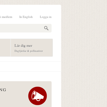
li medlem
In English
Logga in
formulär
Lär dig mer
Dagfjärilar & pollinatörer
ÅNG