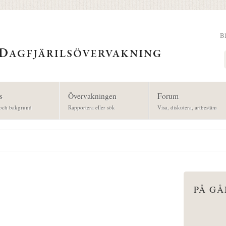
B
Sök
s
Övervakningen
Forum
och bakgrund
Rapportera eller sök
Visa, diskutera, artbestäm
PÅ G