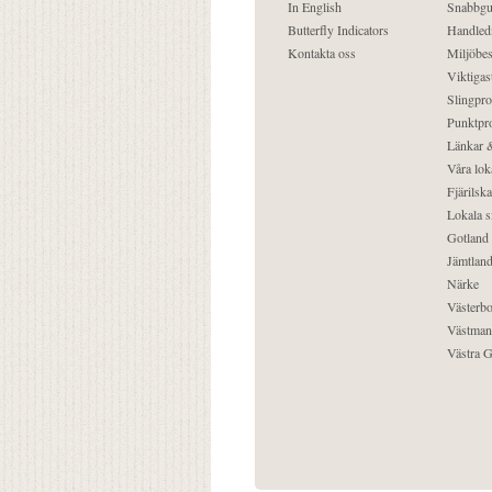
In English
Snabbgu
Butterfly Indicators
Handled
Kontakta oss
Miljöbes
Viktigast
Slingpro
Punktpro
Länkar &
Våra lok
Fjärilska
Lokala s
Gotland
Jämtlan
Närke
Västerbo
Västman
Västra G