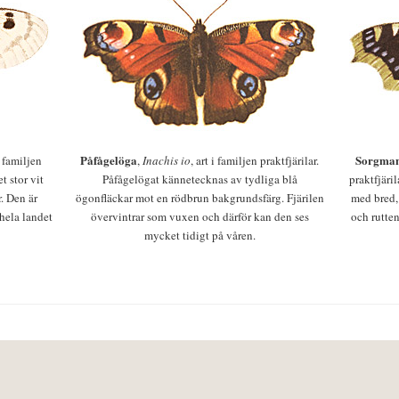
Påfågelöga
Sorgman
 i familjen
,
Inachis io
, art i familjen praktfjärilar.
t stor vit
Påfågelögat kännetecknas av tydliga blå
praktfjäri
r. Den är
ögonfläckar mot en rödbrun bakgrundsfärg. Fjärilen
med bred,
 hela landet
övervintrar som vuxen och därför kan den ses
och rutten
mycket tidigt på våren.