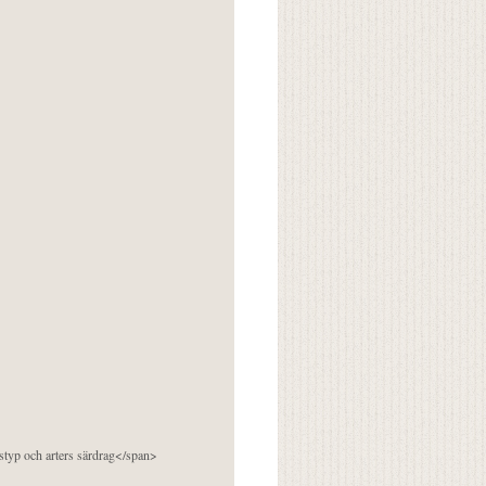
pstyp och arters särdrag</span>