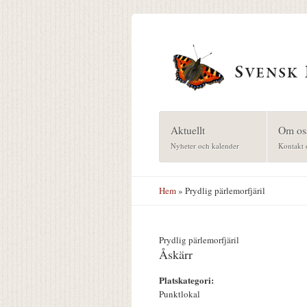
Hoppa till huvudinnehåll
Aktuellt
Om os
Nyheter och kalender
Kontakt 
Hem
» Prydlig pärlemorfjäril
Prydlig pärlemorfjäril
Åskärr
Platskategori:
Punktlokal