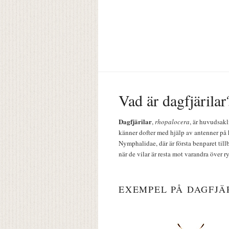
Vad är dagfjärilar
Dagfjärilar
,
rhopalocera
, är huvudsakl
känner dofter med hjälp av antenner på 
Nymphalidae, där är första benparet till
när de vilar är resta mot varandra över r
EXEMPEL PÅ DAGFJÄ