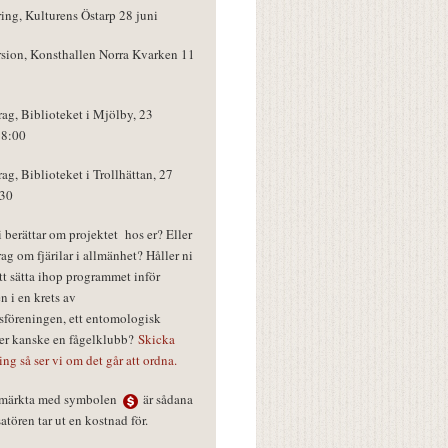
ring, Kulturens Östarp 28 juni
rsion, Konsthallen Norra Kvarken 11
rag, Biblioteket i Mjölby, 23
18:00
rag, Biblioteket i Trollhättan, 27
:30
vi berättar om projektet hos er? Eller
rag om fjärilar i allmänhet? Håller ni
tt sätta ihop programmet inför
n i en krets av
föreningen, ett entomologisk
ler kanske en fågelklubb?
Skicka
ring så ser vi om det går att ordna.
r märkta med symbolen
är sådana
tören tar ut en kostnad för.