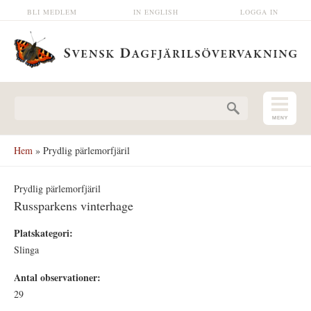
Hoppa till huvudinnehåll
BLI MEDLEM
IN ENGLISH
LOGGA IN
Sökformulär
Hem
» Prydlig pärlemorfjäril
Prydlig pärlemorfjäril
Russparkens vinterhage
Platskategori:
Slinga
Antal observationer:
29