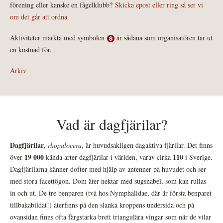
förening eller kanske en fågelklubb?
Skicka epost eller ring så ser vi
om det går att ordna.
Aktiviteter märkta med symbolen
är sådana som organisatören tar ut
en kostnad för.
Arkiv
Vad är dagfjärilar?
Dagfjärilar
,
rhopalocera
, är huvudsakligen dagaktiva fjärilar. Det finns
19 000
110
över
kända arter dagfjärilar i världen, varav cirka
i Sverige.
Dagfjärilarna känner dofter med hjälp av antenner på huvudet och ser
med stora facettögon. Dom äter nektar med sugsnabel, som kan rullas
in och ut. De tre benparen (två hos Nymphalidae, där är första benparet
tillbakabildat!) återfinns på den slanka kroppens undersida och på
ovansidan finns ofta färgstarka brett triangulära vingar som när de vilar