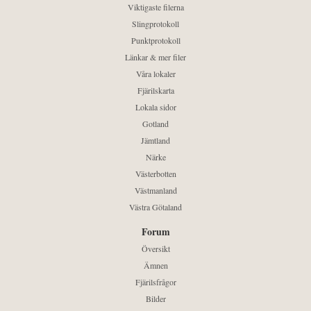
Viktigaste filerna
Slingprotokoll
Punktprotokoll
Länkar & mer filer
Våra lokaler
Fjärilskarta
Lokala sidor
Gotland
Jämtland
Närke
Västerbotten
Västmanland
Västra Götaland
Forum
Översikt
Ämnen
Fjärilsfrågor
Bilder