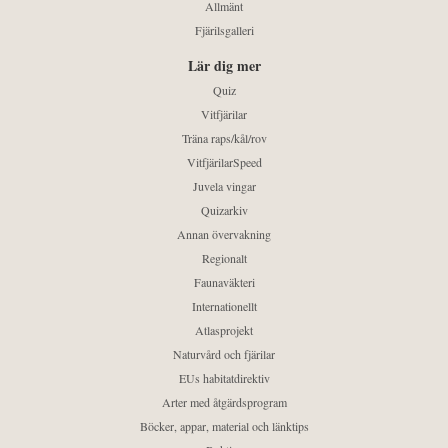
Allmänt
Fjärilsgalleri
Lär dig mer
Quiz
Vitfjärilar
Träna raps/kål/rov
VitfjärilarSpeed
Juvela vingar
Quizarkiv
Annan övervakning
Regionalt
Faunaväkteri
Internationellt
Atlasprojekt
Naturvård och fjärilar
EUs habitatdirektiv
Arter med åtgärdsprogram
Böcker, appar, material och länktips