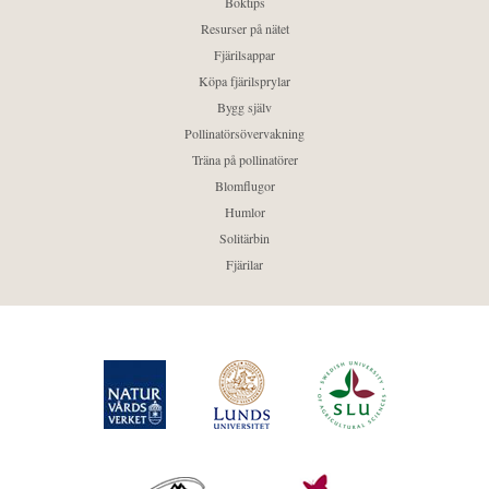
Boktips
Resurser på nätet
Fjärilsappar
Köpa fjärilsprylar
Bygg själv
Pollinatörsövervakning
Träna på pollinatörer
Blomflugor
Humlor
Solitärbin
Fjärilar