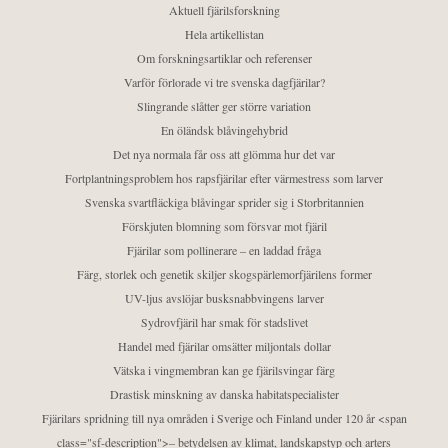
Aktuell fjärilsforskning
Hela artikellistan
Om forskningsartiklar och referenser
Varför förlorade vi tre svenska dagfjärilar?
Slingrande slåtter ger större variation
En öländsk blåvingehybrid
Det nya normala får oss att glömma hur det var
Fortplantningsproblem hos rapsfjärilar efter värmestress som larver
Svenska svartfläckiga blåvingar sprider sig i Storbritannien
Förskjuten blomning som försvar mot fjäril
Fjärilar som pollinerare – en laddad fråga
Färg, storlek och genetik skiljer skogspärlemorfjärilens former
UV-ljus avslöjar busksnabbvingens larver
Sydrovfjäril har smak för stadslivet
Handel med fjärilar omsätter miljontals dollar
Vätska i vingmembran kan ge fjärilsvingar färg
Drastisk minskning av danska habitatspecialister
Fjärilars spridning till nya områden i Sverige och Finland under 120 år <span
class="sf-description">– betydelsen av klimat, landskapstyp och arters