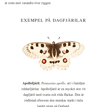
är resta mot varandra över ryggen.
EXEMPEL PÅ DAGFJÄRILAR
Apollofjäril
,
Parnassius apollo
, art i familjen
riddarfjärilar. Apollofjäril är en mycket stor vit
dagfjäril med svarta och röda fläckar. Den är
rödlistad eftersom den minskar starkt i hela
landet utom på Gotland.