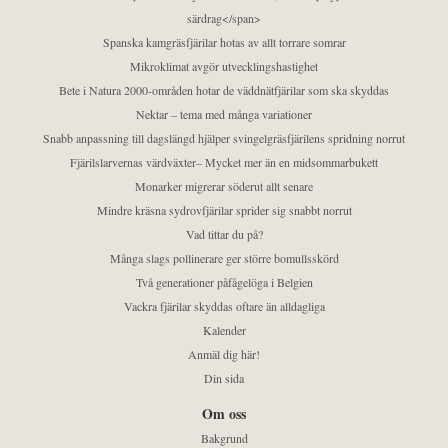
särdrag</span>
Spanska kamgräsfjärilar hotas av allt torrare somrar
Mikroklimat avgör utvecklingshastighet
Bete i Natura 2000-områden hotar de väddnätfjärilar som ska skyddas
Nektar – tema med många variationer
Snabb anpassning till dagslängd hjälper svingelgräsfjärilens spridning norrut
Fjärilslarvernas värdväxter– Mycket mer än en midsommarbukett
Monarker migrerar söderut allt senare
Mindre kräsna sydrovfjärilar sprider sig snabbt norrut
Vad tittar du på?
Många slags pollinerare ger större bomullsskörd
Två generationer påfågelöga i Belgien
Vackra fjärilar skyddas oftare än alldagliga
Kalender
Anmäl dig här!
Din sida
Om oss
Bakgrund