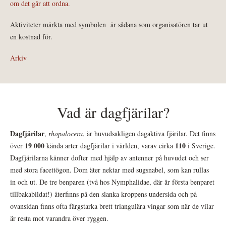
om det går att ordna.
Aktiviteter märkta med symbolen
är sådana som organisatören tar ut
en kostnad för.
Arkiv
Vad är dagfjärilar?
Dagfjärilar
,
rhopalocera
, är huvudsakligen dagaktiva fjärilar. Det finns
19 000
110
över
kända arter dagfjärilar i världen, varav cirka
i Sverige.
Dagfjärilarna känner dofter med hjälp av antenner på huvudet och ser
med stora facettögon. Dom äter nektar med sugsnabel, som kan rullas
in och ut. De tre benparen (två hos Nymphalidae, där är första benparet
tillbakabildat!) återfinns på den slanka kroppens undersida och på
ovansidan finns ofta färgstarka brett triangulära vingar som när de vilar
är resta mot varandra över ryggen.