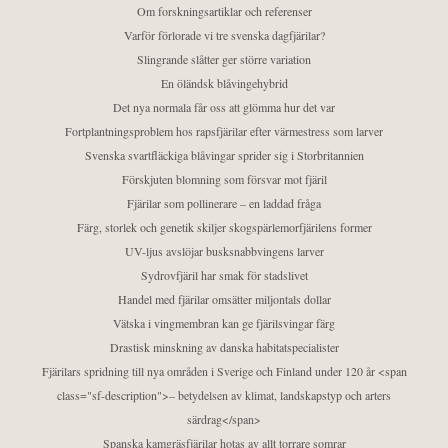
Om forskningsartiklar och referenser
Varför förlorade vi tre svenska dagfjärilar?
Slingrande slåtter ger större variation
En öländsk blåvingehybrid
Det nya normala får oss att glömma hur det var
Fortplantningsproblem hos rapsfjärilar efter värmestress som larver
Svenska svartfläckiga blåvingar sprider sig i Storbritannien
Förskjuten blomning som försvar mot fjäril
Fjärilar som pollinerare – en laddad fråga
Färg, storlek och genetik skiljer skogspärlemorfjärilens former
UV-ljus avslöjar busksnabbvingens larver
Sydrovfjäril har smak för stadslivet
Handel med fjärilar omsätter miljontals dollar
Vätska i vingmembran kan ge fjärilsvingar färg
Drastisk minskning av danska habitatspecialister
Fjärilars spridning till nya områden i Sverige och Finland under 120 år <span
class="sf-description">– betydelsen av klimat, landskapstyp och arters
särdrag</span>
Spanska kamgräsfjärilar hotas av allt torrare somrar