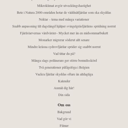
Mikroklimat avgör utvecklingshastighet
Bete i Natura 2000-områden hotar de väddnätfjärilar som ska skyddas
Nektar – tema med många variationer
Snabb anpassning till dagslängd hjälper svingelgräsfjärilens spridning norrut
Fjärilslarvernas värdväxter– Mycket mer än en midsommarbukett
Monarker migrerar söderut allt senare
Mindre kräsna sydrovfjärilar sprider sig snabbt norrut
Vad tittar du på?
Många slags pollinerare ger större bomullsskörd
Två generationer påfågelöga i Belgien
Vackra fjärilar skyddas oftare än alldagliga
Kalender
Anmäl dig här!
Din sida
Om oss
Bakgrund
Vad gör vi
Filmer