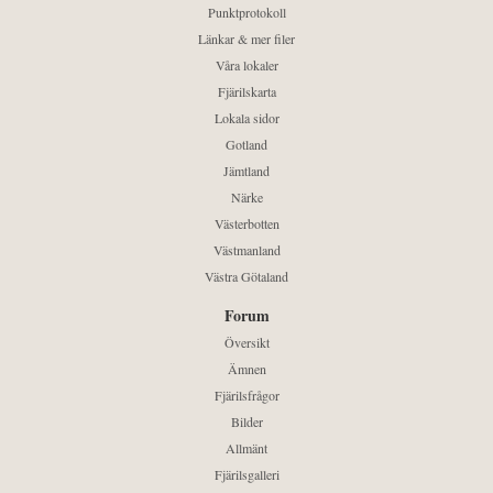
Punktprotokoll
Länkar & mer filer
Våra lokaler
Fjärilskarta
Lokala sidor
Gotland
Jämtland
Närke
Västerbotten
Västmanland
Västra Götaland
Forum
Översikt
Ämnen
Fjärilsfrågor
Bilder
Allmänt
Fjärilsgalleri