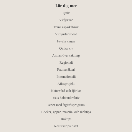
Lär dig mer
Quiz
Vitfjärilar
Träna raps/kål/rov
VitfjärilarSpeed
Juvela vingar
Quizarkiv
Annan övervakning
Regionalt
Faunaväkteri
Internationellt
Atlasprojekt
Naturvård och fjärilar
EUs habitatdirektiv
Arter med åtgärdsprogram
Böcker, appar, material och länktips
Boktips
Resurser på nätet