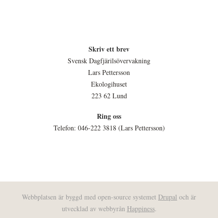
Skriv ett brev
Svensk Dagfjärilsövervakning
Lars Pettersson
Ekologihuset
223 62 Lund
Ring oss
Telefon: 046-222 3818 (Lars Pettersson)
Webbplatsen är byggd med open-source systemet
Drupal
och är
utvecklad av webbyrån
Happiness
.