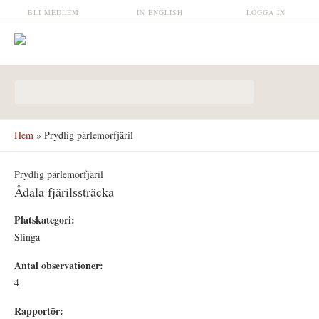
Hoppa till huvudinnehåll
BLI MEDLEM
IN ENGLISH
LOGGA IN
Sökformulär
Hem
» Prydlig pärlemorfjäril
Prydlig pärlemorfjäril
Ådala fjärilssträcka
Platskategori:
Slinga
Antal observationer:
4
Rapportör: