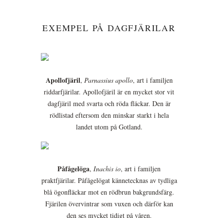
EXEMPEL PÅ DAGFJÄRILAR
Apollofjäril
,
Parnassius apollo
, art i familjen
riddarfjärilar. Apollofjäril är en mycket stor vit
dagfjäril med svarta och röda fläckar. Den är
rödlistad eftersom den minskar starkt i hela
landet utom på Gotland.
Påfågelöga
,
Inachis io
, art i familjen
praktfjärilar. Påfågelögat kännetecknas av tydliga
blå ögonfläckar mot en rödbrun bakgrundsfärg.
Fjärilen övervintrar som vuxen och därför kan
den ses mycket tidigt på våren.