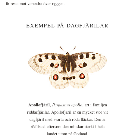
är resta mot varandra över ryggen.
EXEMPEL PÅ DAGFJÄRILAR
Apollofjäril
,
Parnassius apollo
, art i familjen
riddarfjärilar. Apollofjäril är en mycket stor vit
dagfjäril med svarta och röda fläckar. Den är
rödlistad eftersom den minskar starkt i hela
landet utom på Gotland.