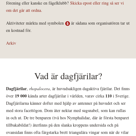
förening eller kanske en fågelklubb?
Skicka epost eller ring så ser vi
om det går att ordna.
Aktiviteter märkta med symbolen
är sådana som organisatören tar ut
en kostnad för.
Arkiv
Vad är dagfjärilar?
Dagfjärilar
,
rhopalocera
, är huvudsakligen dagaktiva fjärilar. Det finns
19 000
110
över
kända arter dagfjärilar i världen, varav cirka
i Sverige.
Dagfjärilarna känner dofter med hjälp av antenner på huvudet och ser
med stora facettögon. Dom äter nektar med sugsnabel, som kan rullas
in och ut. De tre benparen (två hos Nymphalidae, där är första benparet
tillbakabildat!) återfinns på den slanka kroppens undersida och på
ovansidan finns ofta färgstarka brett triangulära vingar som när de vilar