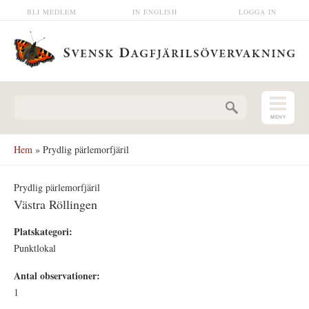
Hoppa till huvudinnehåll
BLI MEDLEM
IN ENGLISH
LOGGA IN
Sökformulär
Hem
» Prydlig pärlemorfjäril
Prydlig pärlemorfjäril
Västra Röllingen
Platskategori:
Punktlokal
Antal observationer:
1