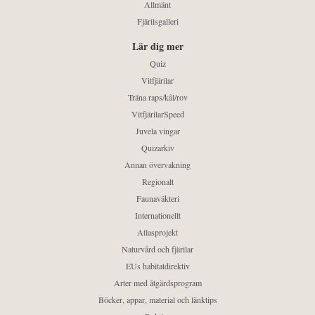
Allmänt
Fjärilsgalleri
Lär dig mer
Quiz
Vitfjärilar
Träna raps/kål/rov
VitfjärilarSpeed
Juvela vingar
Quizarkiv
Annan övervakning
Regionalt
Faunaväkteri
Internationellt
Atlasprojekt
Naturvård och fjärilar
EUs habitatdirektiv
Arter med åtgärdsprogram
Böcker, appar, material och länktips