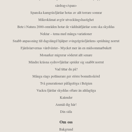
särdrag</span>
Spanska kamgräsfjärilar hotas av allt torrare somrar
Mikroklimat avgör utvecklingshastighet
Bete i Natura 2000-områden hotar de väddnätfjärilar som ska skyddas
Nektar – tema med många variationer
Snabb anpassning till dagslängd hjälper svingelgräsfjärilens spridning norrut
Fjärilslarvernas värdväxter– Mycket mer än en midsommarbukett
Monarker migrerar söderut allt senare
Mindre kräsna sydrovfjärilar sprider sig snabbt norrut
Vad tittar du på?
Många slags pollinerare ger större bomullsskörd
Två generationer påfågelöga i Belgien
Vackra fjärilar skyddas oftare än alldagliga
Kalender
Anmäl dig här!
Din sida
Om oss
Bakgrund