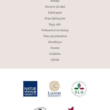
Boktips
Resurser på nätet
Fjärilsappar
Köpa fjärilsprylar
Bygg själv
Pollinatörsövervakning
Träna på pollinatörer
Blomflugor
Humlor
Solitärbin
Fjärilar