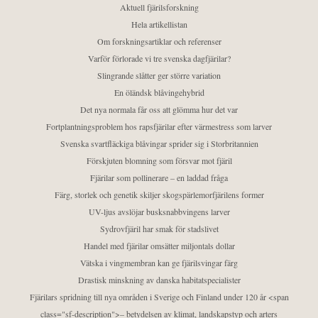
Aktuell fjärilsforskning
Hela artikellistan
Om forskningsartiklar och referenser
Varför förlorade vi tre svenska dagfjärilar?
Slingrande slåtter ger större variation
En öländsk blåvingehybrid
Det nya normala får oss att glömma hur det var
Fortplantningsproblem hos rapsfjärilar efter värmestress som larver
Svenska svartfläckiga blåvingar sprider sig i Storbritannien
Förskjuten blomning som försvar mot fjäril
Fjärilar som pollinerare – en laddad fråga
Färg, storlek och genetik skiljer skogspärlemorfjärilens former
UV-ljus avslöjar busksnabbvingens larver
Sydrovfjäril har smak för stadslivet
Handel med fjärilar omsätter miljontals dollar
Vätska i vingmembran kan ge fjärilsvingar färg
Drastisk minskning av danska habitatspecialister
Fjärilars spridning till nya områden i Sverige och Finland under 120 år <span
class="sf-description">– betydelsen av klimat, landskapstyp och arters