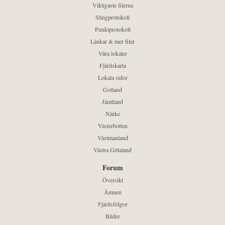
Viktigaste filerna
Slingprotokoll
Punktprotokoll
Länkar & mer filer
Våra lokaler
Fjärilskarta
Lokala sidor
Gotland
Jämtland
Närke
Västerbotten
Västmanland
Västra Götaland
Forum
Översikt
Ämnen
Fjärilsfrågor
Bilder