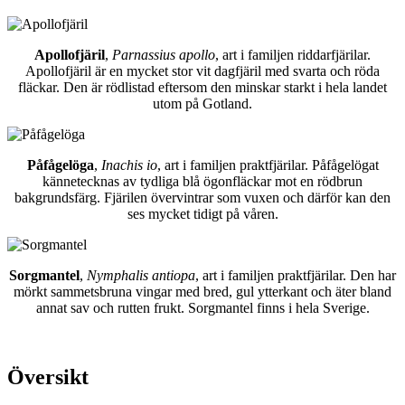
Apollofjäril
,
Parnassius apollo
, art i familjen riddarfjärilar.
Apollofjäril är en mycket stor vit dagfjäril med svarta och röda
fläckar. Den är rödlistad eftersom den minskar starkt i hela landet
utom på Gotland.
Påfågelöga
,
Inachis io
, art i familjen praktfjärilar. Påfågelögat
kännetecknas av tydliga blå ögonfläckar mot en rödbrun
bakgrundsfärg. Fjärilen övervintrar som vuxen och därför kan den
ses mycket tidigt på våren.
Sorgmantel
,
Nymphalis antiopa
, art i familjen praktfjärilar. Den har
mörkt sammetsbruna vingar med bred, gul ytterkant och äter bland
annat sav och rutten frukt. Sorgmantel finns i hela Sverige.
Översikt