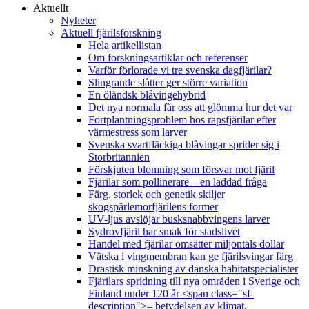
Aktuellt
Nyheter
Aktuell fjärilsforskning
Hela artikellistan
Om forskningsartiklar och referenser
Varför förlorade vi tre svenska dagfjärilar?
Slingrande slåtter ger större variation
En öländsk blåvingehybrid
Det nya normala får oss att glömma hur det var
Fortplantningsproblem hos rapsfjärilar efter
värmestress som larver
Svenska svartfläckiga blåvingar sprider sig i
Storbritannien
Förskjuten blomning som försvar mot fjäril
Fjärilar som pollinerare – en laddad fråga
Färg, storlek och genetik skiljer
skogspärlemorfjärilens former
UV-ljus avslöjar busksnabbvingens larver
Sydrovfjäril har smak för stadslivet
Handel med fjärilar omsätter miljontals dollar
Vätska i vingmembran kan ge fjärilsvingar färg
Drastisk minskning av danska habitatspecialister
Fjärilars spridning till nya områden i Sverige och
Finland under 120 år <span class="sf-
description">– betydelsen av klimat,