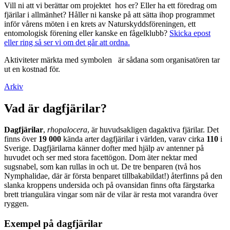
Vill ni att vi berättar om projektet hos er? Eller ha ett föredrag om
fjärilar i allmänhet? Håller ni kanske på att sätta ihop programmet
inför vårens möten i en krets av Naturskyddsföreningen, ett
entomologisk förening eller kanske en fågelklubb?
Skicka epost
eller ring så ser vi om det går att ordna.
Aktiviteter märkta med symbolen
är sådana som organisatören tar
ut en kostnad för.
Arkiv
Vad är dagfjärilar?
Dagfjärilar
,
rhopalocera
, är huvudsakligen dagaktiva fjärilar. Det
finns över
19 000
kända arter dagfjärilar i världen, varav cirka
110
i
Sverige. Dagfjärilarna känner dofter med hjälp av antenner på
huvudet och ser med stora facettögon. Dom äter nektar med
sugsnabel, som kan rullas in och ut. De tre benparen (två hos
Nymphalidae, där är första benparet tillbakabildat!) återfinns på den
slanka kroppens undersida och på ovansidan finns ofta färgstarka
brett triangulära vingar som när de vilar är resta mot varandra över
ryggen.
Exempel på dagfjärilar