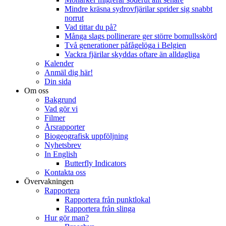
Mindre kräsna sydrovfjärilar sprider sig snabbt
norrut
Vad tittar du på?
Många slags pollinerare ger större bomullsskörd
Två generationer påfågelöga i Belgien
Vackra fjärilar skyddas oftare än alldagliga
Kalender
Anmäl dig här!
Din sida
Om oss
Bakgrund
Vad gör vi
Filmer
Årsrapporter
Biogeografisk uppföljning
Nyhetsbrev
In English
Butterfly Indicators
Kontakta oss
Övervakningen
Rapportera
Rapportera från punktlokal
Rapportera från slinga
Hur gör man?