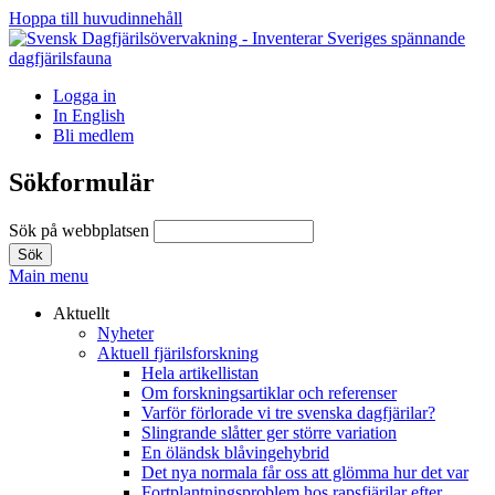
Hoppa till huvudinnehåll
Logga in
In English
Bli medlem
Sökformulär
Sök på webbplatsen
Main menu
Aktuellt
Nyheter
Aktuell fjärilsforskning
Hela artikellistan
Om forskningsartiklar och referenser
Varför förlorade vi tre svenska dagfjärilar?
Slingrande slåtter ger större variation
En öländsk blåvingehybrid
Det nya normala får oss att glömma hur det var
Fortplantningsproblem hos rapsfjärilar efter