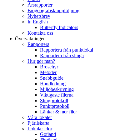
Årsrapporter
Biogeografisk uppföljning
Nyhetsbrev
In English
Butterfly Indicators
Kontakta oss
Övervakningen
Rapportera
Rapportera från punktlokal
Rapportera från slinga
Hur gör man?
Broschyr
Metoder
Snabbguide
Handledning
Miljöbeskrivning
Viktigaste filerna
Slingprotokoll
Punktprotokoll
Länkar & mer filer
Våra lokaler
Fjärilskarta
Lokala sidor
Gotland
Jämtland