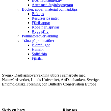
EUs habitatdirektiv
Arter med åtgärdsprogram
Böcker, appar, material och länktips
Boktips
Resurser på nätet
Fjärilsappar
Köpa fjärilsprylar
Bygg själv
Pollinatörsövervakning
Träna på pollinatörer
Blomflugor
Humlor
Solitärbin
Fjärilar
Svensk Dagfjärilsövervakning utförs i samarbete med
Naturvårdsverket, Lunds Universitet, ArtDatabanken, Sveriges
Entomologiska Förening och Butterfly Conservation Europe.
Skriv ett brev
Ring oss