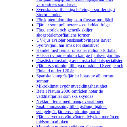
värmestress som larver
Svenska svartfläckiga blåvingar sprider sig i
Storbritannien
Förskjuten blomning som försvar mot fjäril
Fjärilar som pollinerare – en laddad fråga
Färg, storlek och genetik skiljer
skogspärlemorfjärilens former
UV-ljus avslöjar busksnabbvingens larver
Sydrovfjäril har smak för stadslivet
Handel med fjärilar omsätter miljontals dollar
Vätska i vingmembran kan ge fjärilsvingar färg
Drastisk minskning av danska habitatspecialister
Fjärilars spridning till nya områden i Sverige och
Finland under 120 år
Spanska kamgräsfjärilar hotas av allt torrare
somrar
Mikroklimat avgör utvecklingshastighet
Bete i Natura 2000-områden hotar de
väddnätfjärilar som ska skyddas
Nektar – tema med många variationer
Snabb anpassning till dagslängd hjälper
svingelgräsfjärilens spridning norrut
Fjärilslarvernas värdväxter– Mycket mer än en
midsommarbukett
Monarker migrerar söderut allt senare