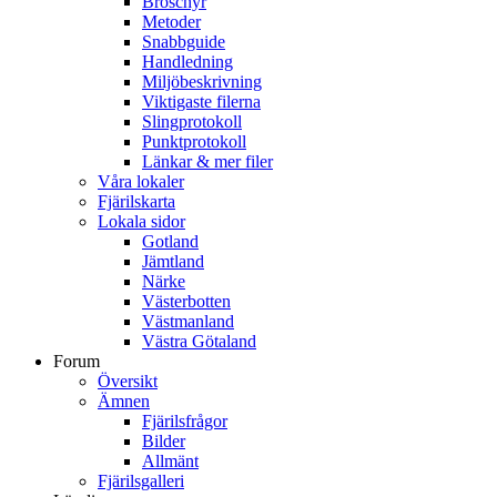
Broschyr
Metoder
Snabbguide
Handledning
Miljöbeskrivning
Viktigaste filerna
Slingprotokoll
Punktprotokoll
Länkar & mer filer
Våra lokaler
Fjärilskarta
Lokala sidor
Gotland
Jämtland
Närke
Västerbotten
Västmanland
Västra Götaland
Forum
Översikt
Ämnen
Fjärilsfrågor
Bilder
Allmänt
Fjärilsgalleri