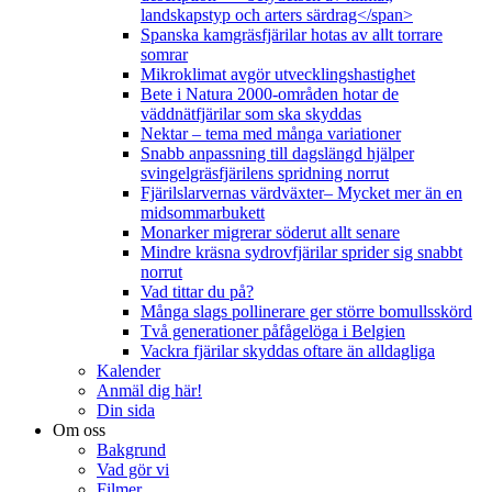
landskapstyp och arters särdrag</span>
Spanska kamgräsfjärilar hotas av allt torrare
somrar
Mikroklimat avgör utvecklingshastighet
Bete i Natura 2000-områden hotar de
väddnätfjärilar som ska skyddas
Nektar – tema med många variationer
Snabb anpassning till dagslängd hjälper
svingelgräsfjärilens spridning norrut
Fjärilslarvernas värdväxter– Mycket mer än en
midsommarbukett
Monarker migrerar söderut allt senare
Mindre kräsna sydrovfjärilar sprider sig snabbt
norrut
Vad tittar du på?
Många slags pollinerare ger större bomullsskörd
Två generationer påfågelöga i Belgien
Vackra fjärilar skyddas oftare än alldagliga
Kalender
Anmäl dig här!
Din sida
Om oss
Bakgrund
Vad gör vi
Filmer