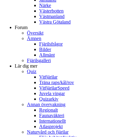
Närke
Västerbotten
Västmanland
Västra Götaland
Forum
Översikt
Ämnen
Fjärilsfrågor
Bilder
Allmänt
Fjärilsgalleri
Lär dig mer
Quiz
Vitfjärilar
Träna raps/kål/rov
VitfjärilarSpeed
Juvela vingar
Quizarkiv
Annan övervakning
Regionalt
Faunaväkteri
Internationellt
Atlasprojekt
Naturvård och fjärilar