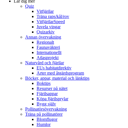
Lär dig mer
Quiz
Vitfjärilar
Träna raps/kål/rov
VitfjärilarSpeed
Juvela vingar
Quizarkiv
Annan övervakning
Regionalt
Faunaväkteri
Internationellt
Atlasprojekt
Naturvård och fjärilar
EUs habitatdirektiv
Arter med åtgärdsprogram
Böcker, appar, material och länktips
Boktips
Resurser på nätet
Fjärilsappar
Köpa fjärilsprylar
Bygg själv
Pollinatörsövervakning
Träna på pollinatörer
Blomflugor
Humlor