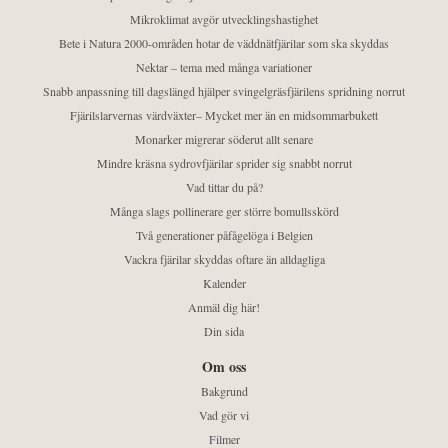
Mikroklimat avgör utvecklingshastighet
Bete i Natura 2000-områden hotar de väddnätfjärilar som ska skyddas
Nektar – tema med många variationer
Snabb anpassning till dagslängd hjälper svingelgräsfjärilens spridning norrut
Fjärilslarvernas värdväxter– Mycket mer än en midsommarbukett
Monarker migrerar söderut allt senare
Mindre kräsna sydrovfjärilar sprider sig snabbt norrut
Vad tittar du på?
Många slags pollinerare ger större bomullsskörd
Två generationer påfågelöga i Belgien
Vackra fjärilar skyddas oftare än alldagliga
Kalender
Anmäl dig här!
Din sida
Om oss
Bakgrund
Vad gör vi
Filmer