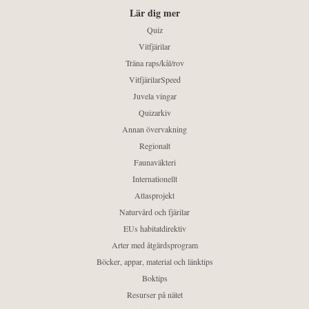
Lär dig mer
Quiz
Vitfjärilar
Träna raps/kål/rov
VitfjärilarSpeed
Juvela vingar
Quizarkiv
Annan övervakning
Regionalt
Faunaväkteri
Internationellt
Atlasprojekt
Naturvård och fjärilar
EUs habitatdirektiv
Arter med åtgärdsprogram
Böcker, appar, material och länktips
Boktips
Resurser på nätet