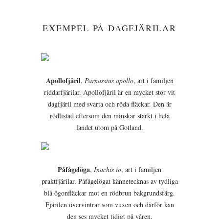
EXEMPEL PÅ DAGFJÄRILAR
Apollofjäril
,
Parnassius apollo
, art i familjen
riddarfjärilar. Apollofjäril är en mycket stor vit
dagfjäril med svarta och röda fläckar. Den är
rödlistad eftersom den minskar starkt i hela
landet utom på Gotland.
Påfågelöga
,
Inachis io
, art i familjen
praktfjärilar. Påfågelögat kännetecknas av tydliga
blå ögonfläckar mot en rödbrun bakgrundsfärg.
Fjärilen övervintrar som vuxen och därför kan
den ses mycket tidigt på våren.