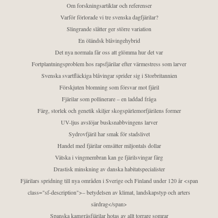
Om forskningsartiklar och referenser
Varför förlorade vi tre svenska dagfjärilar?
Slingrande slåtter ger större variation
En öländsk blåvingehybrid
Det nya normala får oss att glömma hur det var
Fortplantningsproblem hos rapsfjärilar efter värmestress som larver
Svenska svartfläckiga blåvingar sprider sig i Storbritannien
Förskjuten blomning som försvar mot fjäril
Fjärilar som pollinerare – en laddad fråga
Färg, storlek och genetik skiljer skogspärlemorfjärilens former
UV-ljus avslöjar busksnabbvingens larver
Sydrovfjäril har smak för stadslivet
Handel med fjärilar omsätter miljontals dollar
Vätska i vingmembran kan ge fjärilsvingar färg
Drastisk minskning av danska habitatspecialister
Fjärilars spridning till nya områden i Sverige och Finland under 120 år <span
class="sf-description">– betydelsen av klimat, landskapstyp och arters
särdrag</span>
Spanska kamgräsfjärilar hotas av allt torrare somrar