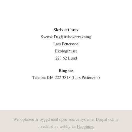
Skriv ett brev
Svensk Dagfjärilsövervakning
Lars Pettersson
Ekologihuset
223 62 Lund
Ring oss
Telefon: 046-222 3818 (Lars Pettersson)
Webbplatsen är byggd med open-source systemet
Drupal
och är
utvecklad av webbyrån
Happiness
.