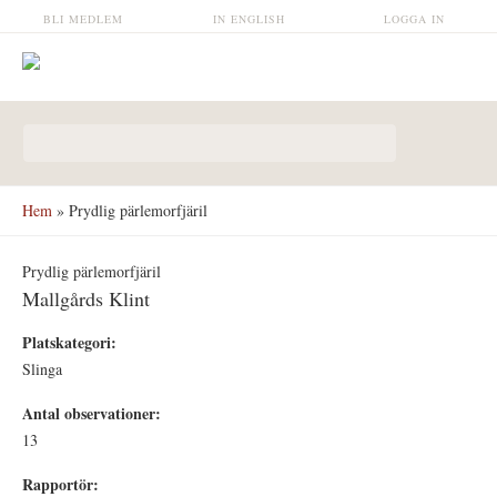
Hoppa till huvudinnehåll
BLI MEDLEM
IN ENGLISH
LOGGA IN
Sökformulär
Hem
» Prydlig pärlemorfjäril
Prydlig pärlemorfjäril
Mallgårds Klint
Platskategori:
Slinga
Antal observationer:
13
Rapportör: