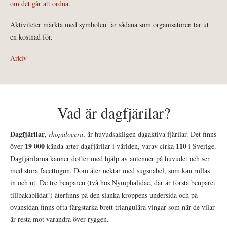
om det går att ordna.
Aktiviteter märkta med symbolen
är sådana som organisatören tar ut
en kostnad för.
Arkiv
Vad är dagfjärilar?
Dagfjärilar
,
rhopalocera
, är huvudsakligen dagaktiva fjärilar. Det finns
19 000
110
över
kända arter dagfjärilar i världen, varav cirka
i Sverige.
Dagfjärilarna känner dofter med hjälp av antenner på huvudet och ser
med stora facettögon. Dom äter nektar med sugsnabel, som kan rullas
in och ut. De tre benparen (två hos Nymphalidae, där är första benparet
tillbakabildat!) återfinns på den slanka kroppens undersida och på
ovansidan finns ofta färgstarka brett triangulära vingar som när de vilar
är resta mot varandra över ryggen.