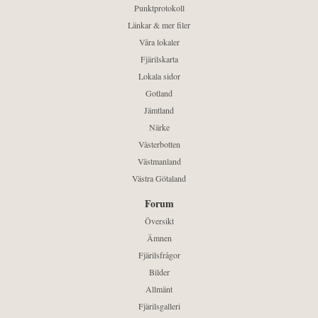
Punktprotokoll
Länkar & mer filer
Våra lokaler
Fjärilskarta
Lokala sidor
Gotland
Jämtland
Närke
Västerbotten
Västmanland
Västra Götaland
Forum
Översikt
Ämnen
Fjärilsfrågor
Bilder
Allmänt
Fjärilsgalleri