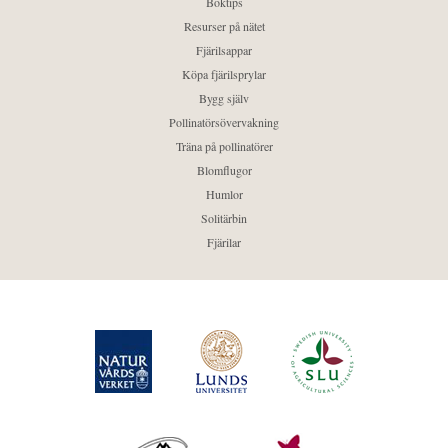
Boktips
Resurser på nätet
Fjärilsappar
Köpa fjärilsprylar
Bygg själv
Pollinatörsövervakning
Träna på pollinatörer
Blomflugor
Humlor
Solitärbin
Fjärilar