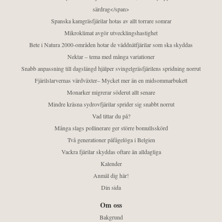
särdrag</span>
Spanska kamgräsfjärilar hotas av allt torrare somrar
Mikroklimat avgör utvecklingshastighet
Bete i Natura 2000-områden hotar de väddnätfjärilar som ska skyddas
Nektar – tema med många variationer
Snabb anpassning till dagslängd hjälper svingelgräsfjärilens spridning norrut
Fjärilslarvernas värdväxter– Mycket mer än en midsommarbukett
Monarker migrerar söderut allt senare
Mindre kräsna sydrovfjärilar sprider sig snabbt norrut
Vad tittar du på?
Många slags pollinerare ger större bomullsskörd
Två generationer påfågelöga i Belgien
Vackra fjärilar skyddas oftare än alldagliga
Kalender
Anmäl dig här!
Din sida
Om oss
Bakgrund