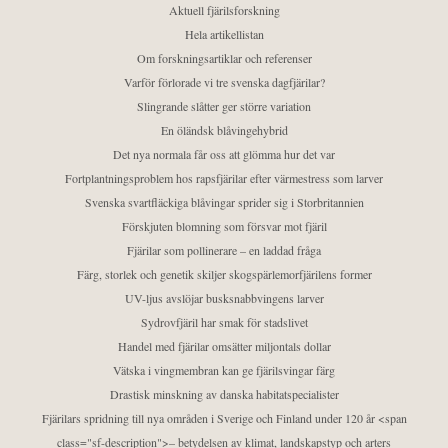
Aktuell fjärilsforskning
Hela artikellistan
Om forskningsartiklar och referenser
Varför förlorade vi tre svenska dagfjärilar?
Slingrande slåtter ger större variation
En öländsk blåvingehybrid
Det nya normala får oss att glömma hur det var
Fortplantningsproblem hos rapsfjärilar efter värmestress som larver
Svenska svartfläckiga blåvingar sprider sig i Storbritannien
Förskjuten blomning som försvar mot fjäril
Fjärilar som pollinerare – en laddad fråga
Färg, storlek och genetik skiljer skogspärlemorfjärilens former
UV-ljus avslöjar busksnabbvingens larver
Sydrovfjäril har smak för stadslivet
Handel med fjärilar omsätter miljontals dollar
Vätska i vingmembran kan ge fjärilsvingar färg
Drastisk minskning av danska habitatspecialister
Fjärilars spridning till nya områden i Sverige och Finland under 120 år <span
class="sf-description">– betydelsen av klimat, landskapstyp och arters