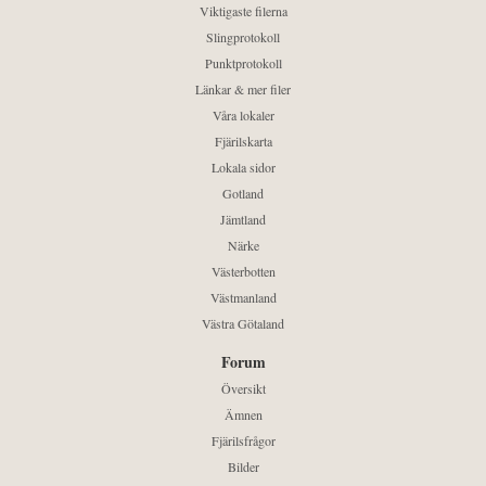
Viktigaste filerna
Slingprotokoll
Punktprotokoll
Länkar & mer filer
Våra lokaler
Fjärilskarta
Lokala sidor
Gotland
Jämtland
Närke
Västerbotten
Västmanland
Västra Götaland
Forum
Översikt
Ämnen
Fjärilsfrågor
Bilder