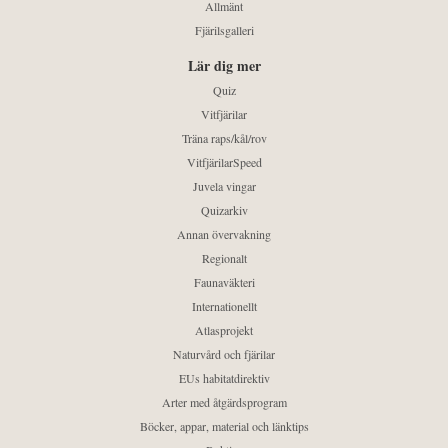
Allmänt
Fjärilsgalleri
Lär dig mer
Quiz
Vitfjärilar
Träna raps/kål/rov
VitfjärilarSpeed
Juvela vingar
Quizarkiv
Annan övervakning
Regionalt
Faunaväkteri
Internationellt
Atlasprojekt
Naturvård och fjärilar
EUs habitatdirektiv
Arter med åtgärdsprogram
Böcker, appar, material och länktips