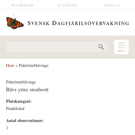
Hoppa till huvudinnehåll
BLI MEDLEM
IN ENGLISH
LOGGA IN
Sökformulär
Hem
» Puktörneblåvinge
Puktörneblåvinge
Båvs yttre stenbrott
Platskategori:
Punktlokal
Antal observationer:
1