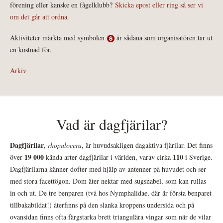
förening eller kanske en fågelklubb?
Skicka epost eller ring så ser vi
om det går att ordna.
Aktiviteter märkta med symbolen
är sådana som organisatören tar ut
en kostnad för.
Arkiv
Vad är dagfjärilar?
Dagfjärilar
,
rhopalocera
, är huvudsakligen dagaktiva fjärilar. Det finns
19 000
110
över
kända arter dagfjärilar i världen, varav cirka
i Sverige.
Dagfjärilarna känner dofter med hjälp av antenner på huvudet och ser
med stora facettögon. Dom äter nektar med sugsnabel, som kan rullas
in och ut. De tre benparen (två hos Nymphalidae, där är första benparet
tillbakabildat!) återfinns på den slanka kroppens undersida och på
ovansidan finns ofta färgstarka brett triangulära vingar som när de vilar