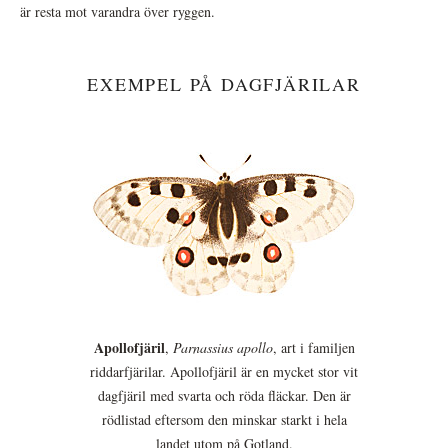
är resta mot varandra över ryggen.
EXEMPEL PÅ DAGFJÄRILAR
Apollofjäril
,
Parnassius apollo
, art i familjen
riddarfjärilar. Apollofjäril är en mycket stor vit
dagfjäril med svarta och röda fläckar. Den är
rödlistad eftersom den minskar starkt i hela
landet utom på Gotland.