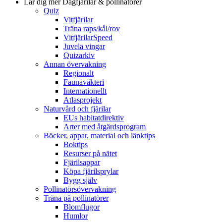
Lär dig mer
Dagfjärilar & pollinatörer
Quiz
Vitfjärilar
Träna raps/kål/rov
VitfjärilarSpeed
Juvela vingar
Quizarkiv
Annan övervakning
Regionalt
Faunaväkteri
Internationellt
Atlasprojekt
Naturvård och fjärilar
EUs habitatdirektiv
Arter med åtgärdsprogram
Böcker, appar, material och länktips
Boktips
Resurser på nätet
Fjärilsappar
Köpa fjärilsprylar
Bygg själv
Pollinatörsövervakning
Träna på pollinatörer
Blomflugor
Humlor