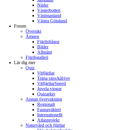
Närke
Västerbotten
Västmanland
Västra Götaland
Forum
Översikt
Ämnen
Fjärilsfrågor
Bilder
Allmänt
Fjärilsgalleri
Lär dig mer
Quiz
Vitfjärilar
Träna raps/kål/rov
VitfjärilarSpeed
Juvela vingar
Quizarkiv
Annan övervakning
Regionalt
Faunaväkteri
Internationellt
Atlasprojekt
Naturvård och fjärilar