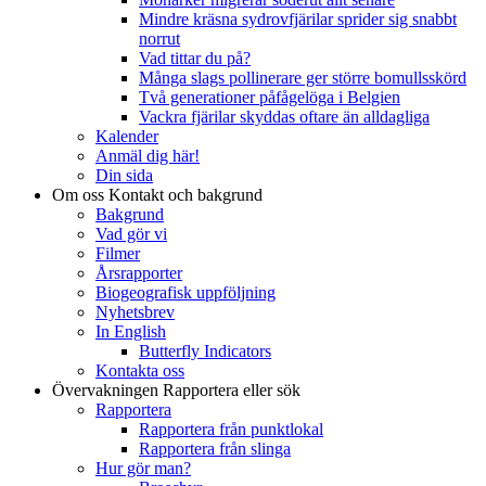
Mindre kräsna sydrovfjärilar sprider sig snabbt
norrut
Vad tittar du på?
Många slags pollinerare ger större bomullsskörd
Två generationer påfågelöga i Belgien
Vackra fjärilar skyddas oftare än alldagliga
Kalender
Anmäl dig här!
Din sida
Om oss
Kontakt och bakgrund
Bakgrund
Vad gör vi
Filmer
Årsrapporter
Biogeografisk uppföljning
Nyhetsbrev
In English
Butterfly Indicators
Kontakta oss
Övervakningen
Rapportera eller sök
Rapportera
Rapportera från punktlokal
Rapportera från slinga
Hur gör man?