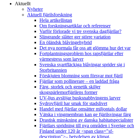
Aktuellt
Nyheter
Aktuell fjärilsforskning
Hela artikellistan
Om forskningsartiklar och referenser
Varför förlorade vi tre svenska dagfjärilar?
Slingrande slåtter ger större variation
En öländsk blåvingehybrid
Det nya normala får oss att glömma hur det var
Fortplantningsproblem hos rapsfjärilar efter
värmestress som larver
Svenska svartfläckiga blåvingar sprider sig i
Storbritannien
Förskjuten blomning som försvar mot fjäril
Fjärilar som pollinerare – en laddad fråga
Färg, storlek och genetik skiljer
skogspärlemorfjärilens former
UV-ljus avslöjar busksnabbvingens larver
Sydrovfjäril har smak för stadslivet
Handel med fjärilar omsätter miljontals dollar
Vätska i vingmembran kan ge fjärilsvingar färg
Drastisk minskning av danska habitatspecialister
Fjärilars spridning till nya områden i Sverige och
Finland under 120 år <span class="sf-
description">– betydelsen av klimat,