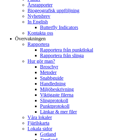
Årsrapporter
Biogeografisk uppföljning
Nyhetsbrev
In English
Butterfly Indicators
Kontakta oss
Övervakningen
Rapportera
Rapportera från punktlokal
Rapportera från slinga
Hur gör man?
Broschyr
Metoder
Snabbguide
Handledning
Miljöbeskrivning
Viktigaste filerna
Slingprotokoll
Punktprotokoll
Länkar & mer filer
Våra lokaler
Fjärilskarta
Lokala sidor
Gotland
Jämtland