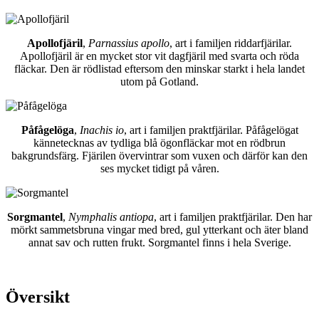
Apollofjäril
,
Parnassius apollo
, art i familjen riddarfjärilar.
Apollofjäril är en mycket stor vit dagfjäril med svarta och röda
fläckar. Den är rödlistad eftersom den minskar starkt i hela landet
utom på Gotland.
Påfågelöga
,
Inachis io
, art i familjen praktfjärilar. Påfågelögat
kännetecknas av tydliga blå ögonfläckar mot en rödbrun
bakgrundsfärg. Fjärilen övervintrar som vuxen och därför kan den
ses mycket tidigt på våren.
Sorgmantel
,
Nymphalis antiopa
, art i familjen praktfjärilar. Den har
mörkt sammetsbruna vingar med bred, gul ytterkant och äter bland
annat sav och rutten frukt. Sorgmantel finns i hela Sverige.
Översikt