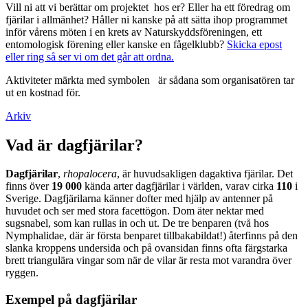
Vill ni att vi berättar om projektet hos er? Eller ha ett föredrag om
fjärilar i allmänhet? Håller ni kanske på att sätta ihop programmet
inför vårens möten i en krets av Naturskyddsföreningen, ett
entomologisk förening eller kanske en fågelklubb?
Skicka epost
eller ring så ser vi om det går att ordna.
Aktiviteter märkta med symbolen
är sådana som organisatören tar
ut en kostnad för.
Arkiv
Vad är dagfjärilar?
Dagfjärilar
,
rhopalocera
, är huvudsakligen dagaktiva fjärilar. Det
finns över
19 000
kända arter dagfjärilar i världen, varav cirka
110
i
Sverige. Dagfjärilarna känner dofter med hjälp av antenner på
huvudet och ser med stora facettögon. Dom äter nektar med
sugsnabel, som kan rullas in och ut. De tre benparen (två hos
Nymphalidae, där är första benparet tillbakabildat!) återfinns på den
slanka kroppens undersida och på ovansidan finns ofta färgstarka
brett triangulära vingar som när de vilar är resta mot varandra över
ryggen.
Exempel på dagfjärilar