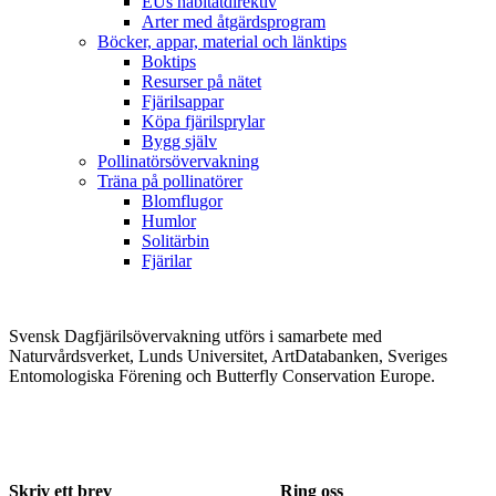
EUs habitatdirektiv
Arter med åtgärdsprogram
Böcker, appar, material och länktips
Boktips
Resurser på nätet
Fjärilsappar
Köpa fjärilsprylar
Bygg själv
Pollinatörsövervakning
Träna på pollinatörer
Blomflugor
Humlor
Solitärbin
Fjärilar
Svensk Dagfjärilsövervakning utförs i samarbete med
Naturvårdsverket, Lunds Universitet, ArtDatabanken, Sveriges
Entomologiska Förening och Butterfly Conservation Europe.
Skriv ett brev
Ring oss