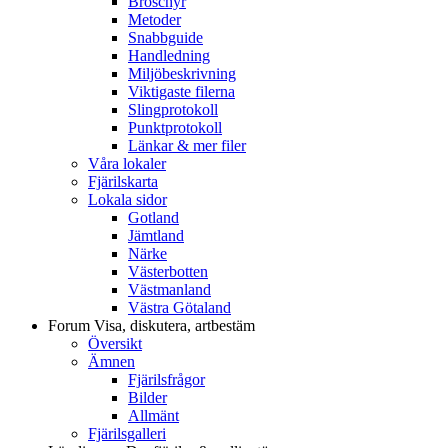
Broschyr
Metoder
Snabbguide
Handledning
Miljöbeskrivning
Viktigaste filerna
Slingprotokoll
Punktprotokoll
Länkar & mer filer
Våra lokaler
Fjärilskarta
Lokala sidor
Gotland
Jämtland
Närke
Västerbotten
Västmanland
Västra Götaland
Forum
Visa, diskutera, artbestäm
Översikt
Ämnen
Fjärilsfrågor
Bilder
Allmänt
Fjärilsgalleri