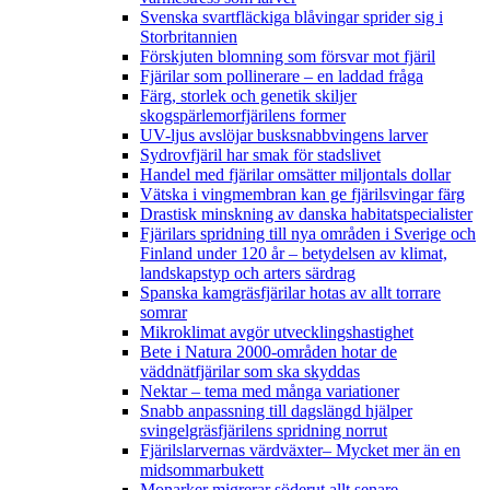
Svenska svartfläckiga blåvingar sprider sig i
Storbritannien
Förskjuten blomning som försvar mot fjäril
Fjärilar som pollinerare – en laddad fråga
Färg, storlek och genetik skiljer
skogspärlemorfjärilens former
UV-ljus avslöjar busksnabbvingens larver
Sydrovfjäril har smak för stadslivet
Handel med fjärilar omsätter miljontals dollar
Vätska i vingmembran kan ge fjärilsvingar färg
Drastisk minskning av danska habitatspecialister
Fjärilars spridning till nya områden i Sverige och
Finland under 120 år
– betydelsen av klimat,
landskapstyp och arters särdrag
Spanska kamgräsfjärilar hotas av allt torrare
somrar
Mikroklimat avgör utvecklingshastighet
Bete i Natura 2000-områden hotar de
väddnätfjärilar som ska skyddas
Nektar – tema med många variationer
Snabb anpassning till dagslängd hjälper
svingelgräsfjärilens spridning norrut
Fjärilslarvernas värdväxter– Mycket mer än en
midsommarbukett
Monarker migrerar söderut allt senare