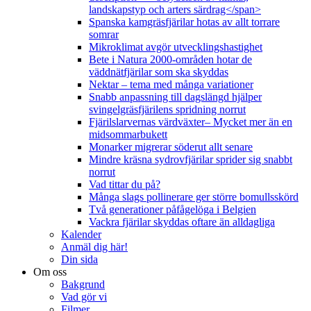
landskapstyp och arters särdrag</span>
Spanska kamgräsfjärilar hotas av allt torrare
somrar
Mikroklimat avgör utvecklingshastighet
Bete i Natura 2000-områden hotar de
väddnätfjärilar som ska skyddas
Nektar – tema med många variationer
Snabb anpassning till dagslängd hjälper
svingelgräsfjärilens spridning norrut
Fjärilslarvernas värdväxter– Mycket mer än en
midsommarbukett
Monarker migrerar söderut allt senare
Mindre kräsna sydrovfjärilar sprider sig snabbt
norrut
Vad tittar du på?
Många slags pollinerare ger större bomullsskörd
Två generationer påfågelöga i Belgien
Vackra fjärilar skyddas oftare än alldagliga
Kalender
Anmäl dig här!
Din sida
Om oss
Bakgrund
Vad gör vi
Filmer