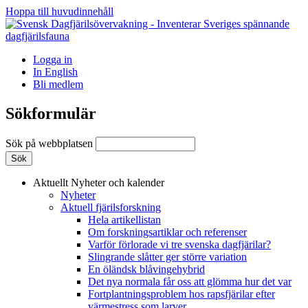
Hoppa till huvudinnehåll
Logga in
In English
Bli medlem
Sökformulär
Sök på webbplatsen
Aktuellt
Nyheter och kalender
Nyheter
Aktuell fjärilsforskning
Hela artikellistan
Om forskningsartiklar och referenser
Varför förlorade vi tre svenska dagfjärilar?
Slingrande slåtter ger större variation
En öländsk blåvingehybrid
Det nya normala får oss att glömma hur det var
Fortplantningsproblem hos rapsfjärilar efter
värmestress som larver