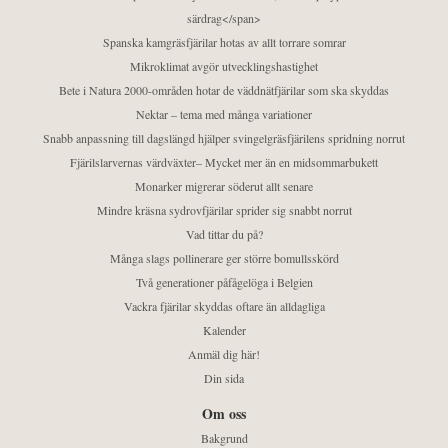
särdrag</span>
Spanska kamgräsfjärilar hotas av allt torrare somrar
Mikroklimat avgör utvecklingshastighet
Bete i Natura 2000-områden hotar de väddnätfjärilar som ska skyddas
Nektar – tema med många variationer
Snabb anpassning till dagslängd hjälper svingelgräsfjärilens spridning norrut
Fjärilslarvernas värdväxter– Mycket mer än en midsommarbukett
Monarker migrerar söderut allt senare
Mindre kräsna sydrovfjärilar sprider sig snabbt norrut
Vad tittar du på?
Många slags pollinerare ger större bomullsskörd
Två generationer påfågelöga i Belgien
Vackra fjärilar skyddas oftare än alldagliga
Kalender
Anmäl dig här!
Din sida
Om oss
Bakgrund