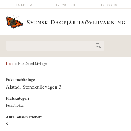
Hoppa till huvudinnehåll
BLI MEDLEM
IN ENGLISH
LOGGA IN
Sökformulär
Hem
» Puktörneblåvinge
Puktörneblåvinge
Alstad, Stenekullevägen 3
Platskategori:
Punktlokal
Antal observationer:
5