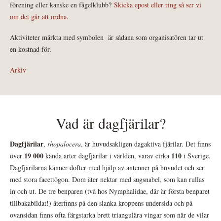
förening eller kanske en fågelklubb?
Skicka epost eller ring så ser vi
om det går att ordna.
Aktiviteter märkta med symbolen
är sådana som organisatören tar ut
en kostnad för.
Arkiv
Vad är dagfjärilar?
Dagfjärilar
,
rhopalocera
, är huvudsakligen dagaktiva fjärilar. Det finns
19 000
110
över
kända arter dagfjärilar i världen, varav cirka
i Sverige.
Dagfjärilarna känner dofter med hjälp av antenner på huvudet och ser
med stora facettögon. Dom äter nektar med sugsnabel, som kan rullas
in och ut. De tre benparen (två hos Nymphalidae, där är första benparet
tillbakabildat!) återfinns på den slanka kroppens undersida och på
ovansidan finns ofta färgstarka brett triangulära vingar som när de vilar