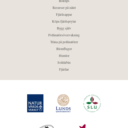
Boktips
Resurser på nätet
Fjärilsappar
Köpa fjärilsprylar
Bygg själv
Pollinatörsövervakning
Träna på pollinatörer
Blomflugor
Humlor
Solitärbin
Fjärilar