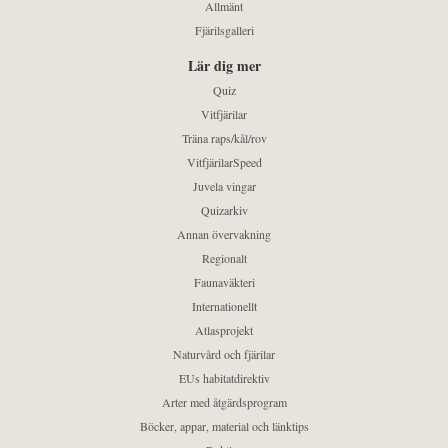
Allmänt
Fjärilsgalleri
Lär dig mer
Quiz
Vitfjärilar
Träna raps/kål/rov
VitfjärilarSpeed
Juvela vingar
Quizarkiv
Annan övervakning
Regionalt
Faunaväkteri
Internationellt
Atlasprojekt
Naturvård och fjärilar
EUs habitatdirektiv
Arter med åtgärdsprogram
Böcker, appar, material och länktips