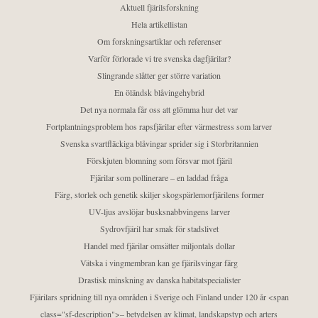
Aktuell fjärilsforskning
Hela artikellistan
Om forskningsartiklar och referenser
Varför förlorade vi tre svenska dagfjärilar?
Slingrande slåtter ger större variation
En öländsk blåvingehybrid
Det nya normala får oss att glömma hur det var
Fortplantningsproblem hos rapsfjärilar efter värmestress som larver
Svenska svartfläckiga blåvingar sprider sig i Storbritannien
Förskjuten blomning som försvar mot fjäril
Fjärilar som pollinerare – en laddad fråga
Färg, storlek och genetik skiljer skogspärlemorfjärilens former
UV-ljus avslöjar busksnabbvingens larver
Sydrovfjäril har smak för stadslivet
Handel med fjärilar omsätter miljontals dollar
Vätska i vingmembran kan ge fjärilsvingar färg
Drastisk minskning av danska habitatspecialister
Fjärilars spridning till nya områden i Sverige och Finland under 120 år <span
class="sf-description">– betydelsen av klimat, landskapstyp och arters