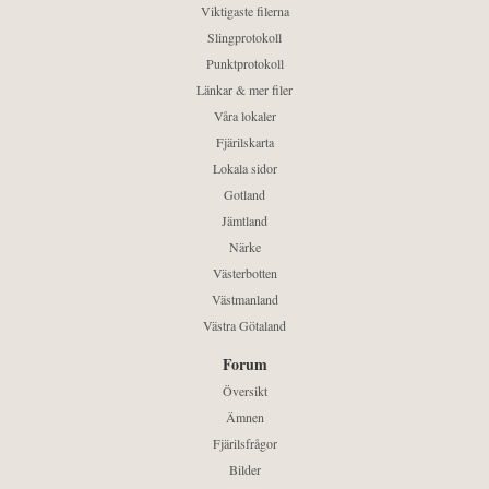
Viktigaste filerna
Slingprotokoll
Punktprotokoll
Länkar & mer filer
Våra lokaler
Fjärilskarta
Lokala sidor
Gotland
Jämtland
Närke
Västerbotten
Västmanland
Västra Götaland
Forum
Översikt
Ämnen
Fjärilsfrågor
Bilder