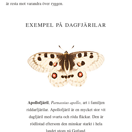
är resta mot varandra över ryggen.
EXEMPEL PÅ DAGFJÄRILAR
Apollofjäril
,
Parnassius apollo
, art i familjen
riddarfjärilar. Apollofjäril är en mycket stor vit
dagfjäril med svarta och röda fläckar. Den är
rödlistad eftersom den minskar starkt i hela
landet utom på Gotland.