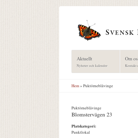
Hoppa till huvudinnehåll
Aktuellt
Om os
Nyheter och kalender
Kontakt 
Hem
» Puktörneblåvinge
Puktörneblåvinge
Blomstervägen 23
Platskategori:
Punktlokal