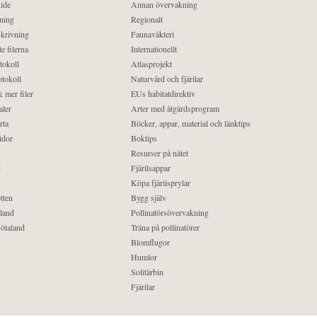
ide
Annan övervakning
ning
Regionalt
krivning
Faunaväkteri
e filerna
Internationellt
tokoll
Atlasprojekt
tokoll
Naturvård och fjärilar
 mer filer
EUs habitatdirektiv
aler
Arter med åtgärdsprogram
rta
Böcker, appar, material och länktips
idor
Boktips
Resurser på nätet
d
Fjärilsappar
Köpa fjärilsprylar
tten
Bygg själv
land
Pollinatörsövervakning
ötaland
Träna på pollinatörer
Blomflugor
Humlor
Solitärbin
Fjärilar