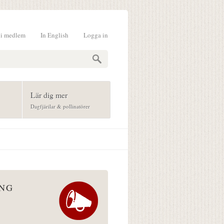
li medlem
In English
Logga in
formulär
Lär dig mer
Dagfjärilar & pollinatörer
ÅNG