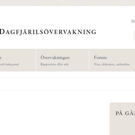
B
Sök
s
Övervakningen
Forum
och bakgrund
Rapportera eller sök
Visa, diskutera, artbestäm
PÅ G