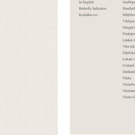
In English
Snabbgu
Butterfly Indicators
Handled
Kontakta oss
Miljöbes
Viktigast
Slingpro
Punktpro
Länkar &
Våra lok
Fjärilska
Lokala s
Gotland
Jämtlan
Närke
Västerbo
Västman
Västra G