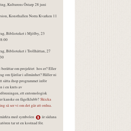
ring, Kulturens Östarp 28 juni
rsion, Konsthallen Norra Kvarken 11
rag, Biblioteket i Mjölby, 23
18:00
rag, Biblioteket i Trollhättan, 27
:30
vi berättar om projektet hos er? Eller
rag om fjärilar i allmänhet? Håller ni
tt sätta ihop programmet inför
n i en krets av
föreningen, ett entomologisk
ler kanske en fågelklubb?
Skicka
ring så ser vi om det går att ordna.
r märkta med symbolen
är sådana
tören tar ut en kostnad för.