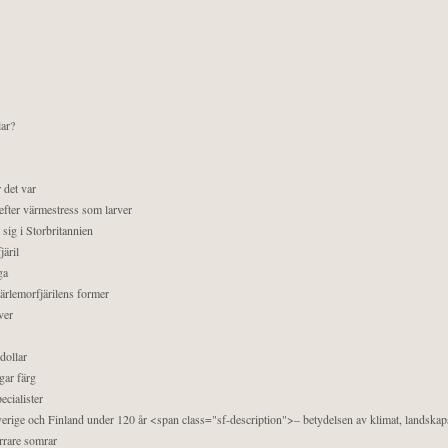
lar?
 det var
efter värmestress som larver
sig i Storbritannien
äril
ga
pärlemorfjärilens former
ver
dollar
gar färg
ecialister
 Sverige och Finland under 120 år <span class="sf-description">– betydelsen av klimat, landska
orrare somrar