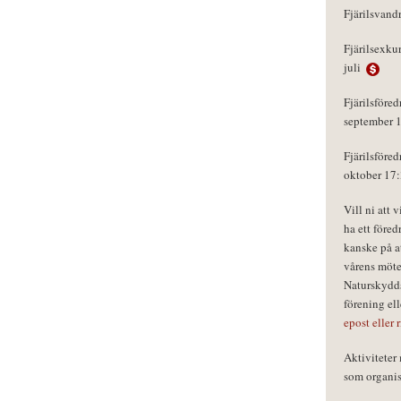
Fjärilsvand
Fjärilsexku
juli
Fjärilsföred
september 
Fjärilsföred
oktober 17
Vill ni att 
ha ett föred
kanske på a
vårens möte
Naturskydds
förening el
epost eller 
Aktivitete
som organisa