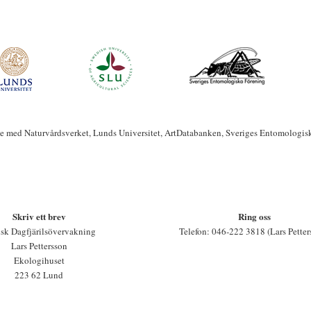
te med Naturvårdsverket, Lunds Universitet, ArtDatabanken, Sveriges Entomologis
Skriv ett brev
Ring oss
sk Dagfjärilsövervakning
Telefon: 046-222 3818 (Lars Petter
Lars Pettersson
Ekologihuset
223 62 Lund