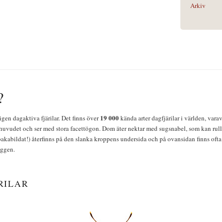
Arkiv
?
19 000
igen dagaktiva fjärilar. Det finns över
kända arter dagfjärilar i världen, vara
huvudet och ser med stora facettögon. Dom äter nektar med sugsnabel, som kan rulla
bakabildat!) återfinns på den slanka kroppens undersida och på ovansidan finns ofta 
yggen.
RILAR