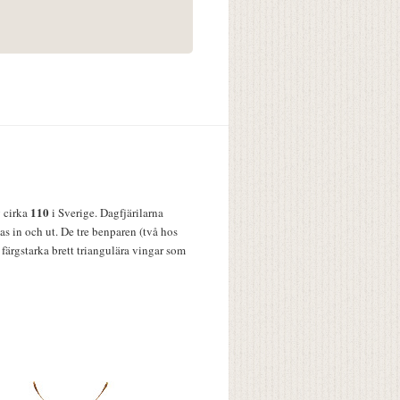
110
v cirka
i Sverige. Dagfjärilarna
s in och ut. De tre benparen (två hos
färgstarka brett triangulära vingar som