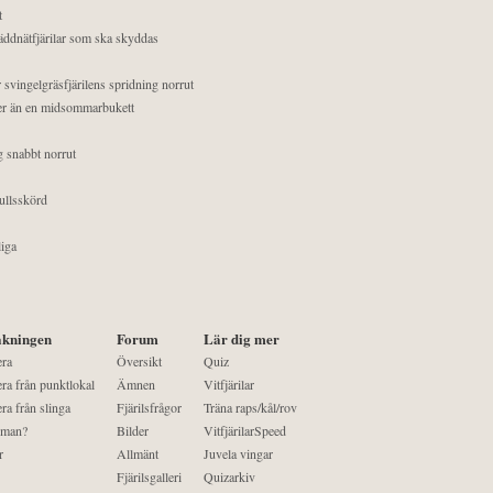
t
äddnätfjärilar som ska skyddas
 svingelgräsfjärilens spridning norrut
mer än en midsommarbukett
g snabbt norrut
ullsskörd
liga
kningen
Forum
Lär dig mer
era
Översikt
Quiz
ra från punktlokal
Ämnen
Vitfjärilar
ra från slinga
Fjärilsfrågor
Träna raps/kål/rov
 man?
Bilder
VitfjärilarSpeed
r
Allmänt
Juvela vingar
Fjärilsgalleri
Quizarkiv