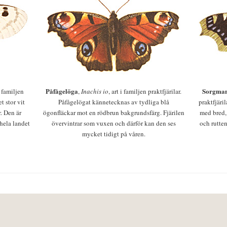
Påfågelöga
Sorgman
 i familjen
,
Inachis io
, art i familjen praktfjärilar.
t stor vit
Påfågelögat kännetecknas av tydliga blå
praktfjäri
r. Den är
ögonfläckar mot en rödbrun bakgrundsfärg. Fjärilen
med bred,
 hela landet
övervintrar som vuxen och därför kan den ses
och rutten
mycket tidigt på våren.