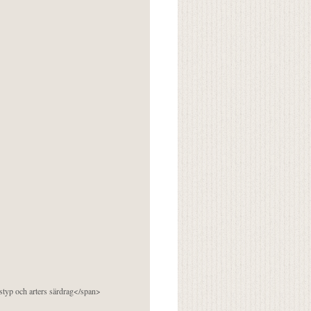
pstyp och arters särdrag</span>