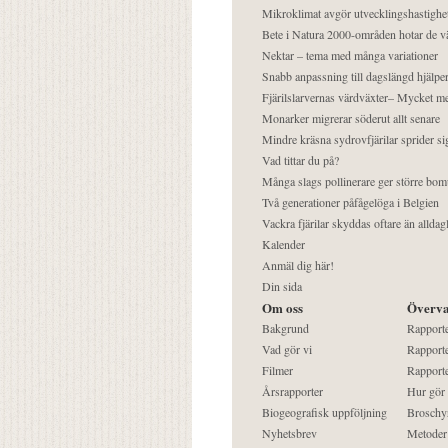
Mikroklimat avgör utvecklingshastighe
Bete i Natura 2000-områden hotar de v
Nektar – tema med många variationer
Snabb anpassning till dagslängd hjälper
Fjärilslarvernas värdväxter– Mycket 
Monarker migrerar söderut allt senare
Mindre kräsna sydrovfjärilar sprider si
Vad tittar du på?
Många slags pollinerare ger större bom
Två generationer påfågelöga i Belgien
Vackra fjärilar skyddas oftare än alldag
Kalender
Anmäl dig här!
Din sida
Om oss
Överva
Bakgrund
Rapport
Vad gör vi
Rapporte
Filmer
Rapporte
Årsrapporter
Hur gör
Biogeografisk uppföljning
Broschy
Nyhetsbrev
Metoder