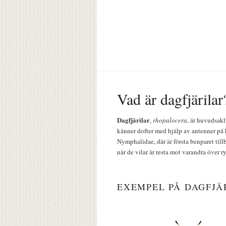
Vad är dagfjärilar
Dagfjärilar
,
rhopalocera
, är huvudsakl
känner dofter med hjälp av antenner på 
Nymphalidae, där är första benparet till
när de vilar är resta mot varandra över r
EXEMPEL PÅ DAGFJÄ