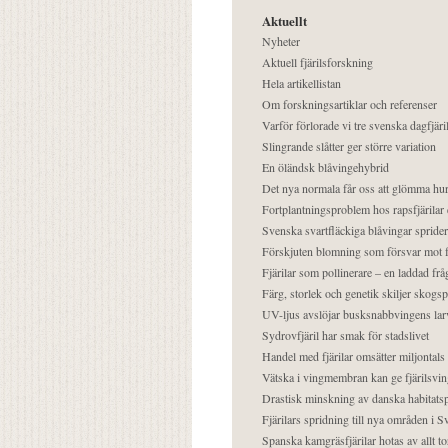
Aktuellt
Nyheter
Aktuell fjärilsforskning
Hela artikellistan
Om forskningsartiklar och referenser
Varför förlorade vi tre svenska dagfjäri
Slingrande slåtter ger större variation
En öländsk blåvingehybrid
Det nya normala får oss att glömma hur
Fortplantningsproblem hos rapsfjärilar 
Svenska svartfläckiga blåvingar sprider 
Förskjuten blomning som försvar mot fj
Fjärilar som pollinerare – en laddad frå
Färg, storlek och genetik skiljer skogs
UV-ljus avslöjar busksnabbvingens lar
Sydrovfjäril har smak för stadslivet
Handel med fjärilar omsätter miljontals 
Vätska i vingmembran kan ge fjärilsvin
Drastisk minskning av danska habitatsp
Fjärilars spridning till nya områden i
Spanska kamgräsfjärilar hotas av allt t