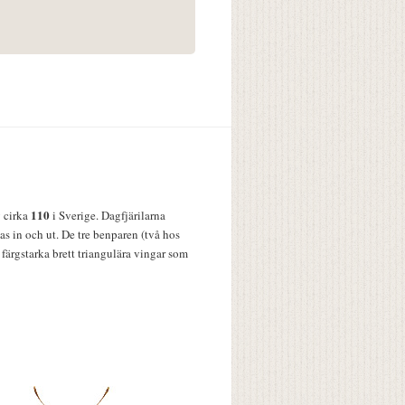
110
v cirka
i Sverige. Dagfjärilarna
s in och ut. De tre benparen (två hos
färgstarka brett triangulära vingar som