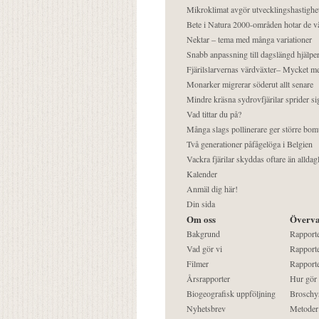
Mikroklimat avgör utvecklingshastighe
Bete i Natura 2000-områden hotar de v
Nektar – tema med många variationer
Snabb anpassning till dagslängd hjälper
Fjärilslarvernas värdväxter– Mycket 
Monarker migrerar söderut allt senare
Mindre kräsna sydrovfjärilar sprider si
Vad tittar du på?
Många slags pollinerare ger större bom
Två generationer påfågelöga i Belgien
Vackra fjärilar skyddas oftare än alldag
Kalender
Anmäl dig här!
Din sida
Om oss
Överva
Bakgrund
Rapport
Vad gör vi
Rapporte
Filmer
Rapporte
Årsrapporter
Hur gör
Biogeografisk uppföljning
Broschy
Nyhetsbrev
Metoder