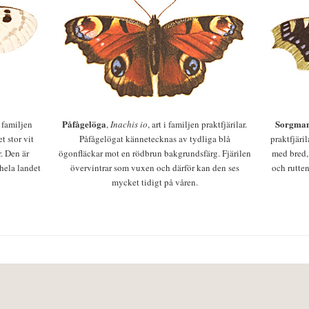
Påfågelöga
Sorgman
 i familjen
,
Inachis io
, art i familjen praktfjärilar.
t stor vit
Påfågelögat kännetecknas av tydliga blå
praktfjäri
r. Den är
ögonfläckar mot en rödbrun bakgrundsfärg. Fjärilen
med bred,
 hela landet
övervintrar som vuxen och därför kan den ses
och rutten
mycket tidigt på våren.