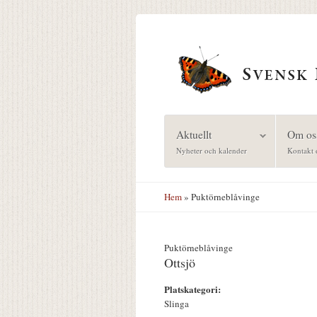
Hoppa till huvudinnehåll
Aktuellt
Om os
Nyheter och kalender
Kontakt 
Hem
» Puktörneblåvinge
Puktörneblåvinge
Ottsjö
Platskategori:
Slinga