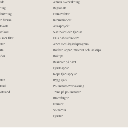
ide
Annan övervakning
ning
Regionalt
krivning
Faunaväkteri
e filerna
Internationellt
tokoll
Atlasprojekt
tokoll
Naturvård och fjärilar
 mer filer
EUs habitatdirektiv
aler
Arter med åtgärdsprogram
rta
Böcker, appar, material och länktips
idor
Boktips
Resurser på nätet
d
Fjärilsappar
Köpa fjärilsprylar
tten
Bygg själv
land
Pollinatörsövervakning
ötaland
Träna på pollinatörer
Blomflugor
Humlor
Solitärbin
Fjärilar