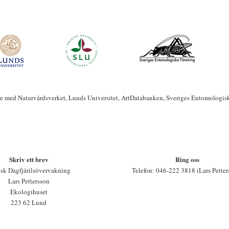
te med Naturvårdsverket, Lunds Universitet, ArtDatabanken, Sveriges Entomologis
Skriv ett brev
Ring oss
sk Dagfjärilsövervakning
Telefon: 046-222 3818 (Lars Petter
Lars Pettersson
Ekologihuset
223 62 Lund