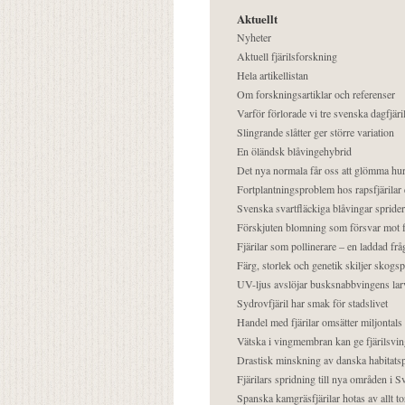
Aktuellt
Nyheter
Aktuell fjärilsforskning
Hela artikellistan
Om forskningsartiklar och referenser
Varför förlorade vi tre svenska dagfjäri
Slingrande slåtter ger större variation
En öländsk blåvingehybrid
Det nya normala får oss att glömma hur
Fortplantningsproblem hos rapsfjärilar 
Svenska svartfläckiga blåvingar sprider 
Förskjuten blomning som försvar mot fj
Fjärilar som pollinerare – en laddad frå
Färg, storlek och genetik skiljer skogs
UV-ljus avslöjar busksnabbvingens lar
Sydrovfjäril har smak för stadslivet
Handel med fjärilar omsätter miljontals 
Vätska i vingmembran kan ge fjärilsvin
Drastisk minskning av danska habitatsp
Fjärilars spridning till nya områden i
Spanska kamgräsfjärilar hotas av allt t