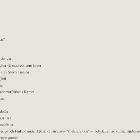
lar?
 det var
efter värmestress som larver
sig i Storbritannien
äril
ga
pärlemorfjärilens former
ver
dollar
gar färg
ecialister
 Sverige och Finland under 120 år <span class="sf-description">– betydelsen av klimat, landska
orrare somrar