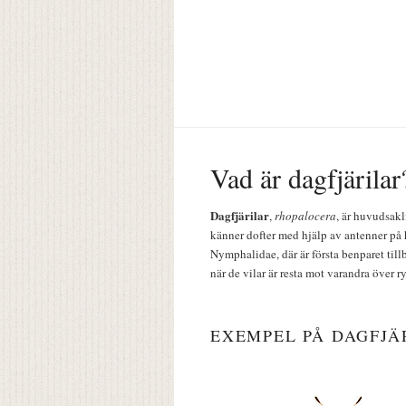
Vad är dagfjärilar
Dagfjärilar
,
rhopalocera
, är huvudsakl
känner dofter med hjälp av antenner på 
Nymphalidae, där är första benparet till
när de vilar är resta mot varandra över r
EXEMPEL PÅ DAGFJÄ