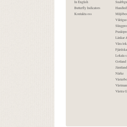
In English
Snabbgu
Butterfly Indicators
Handled
Kontakta oss
Miljöbes
Viktigast
Slingpro
Punktpro
Länkar &
Våra lok
Fjärilska
Lokala s
Gotland
Jämtlan
Närke
Västerbo
Västman
Västra G