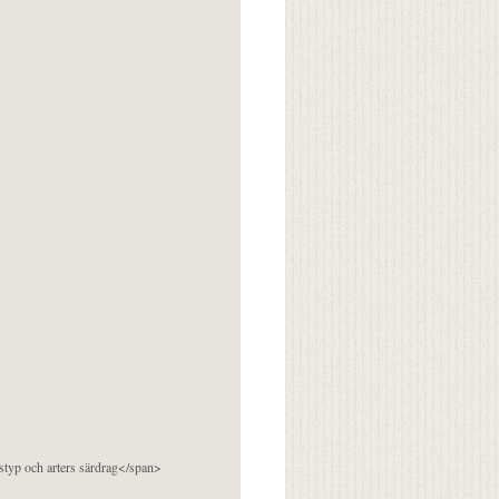
pstyp och arters särdrag</span>