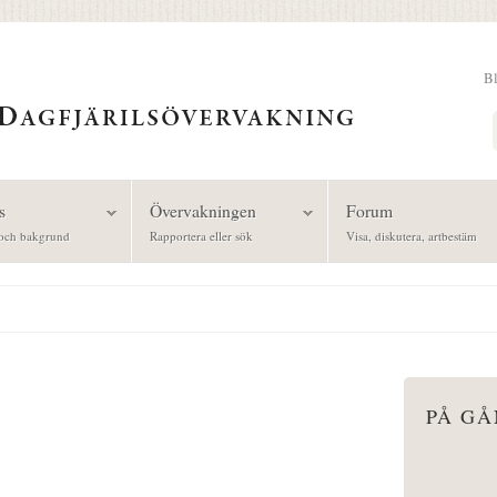
B
Sök
s
Övervakningen
Forum
och bakgrund
Rapportera eller sök
Visa, diskutera, artbestäm
PÅ G