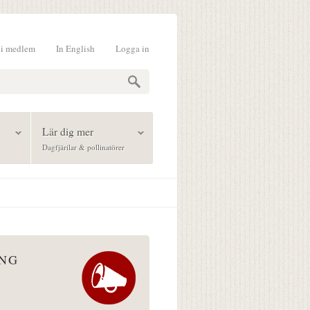
li medlem
In English
Logga in
formulär
Lär dig mer
Dagfjärilar & pollinatörer
ÅNG