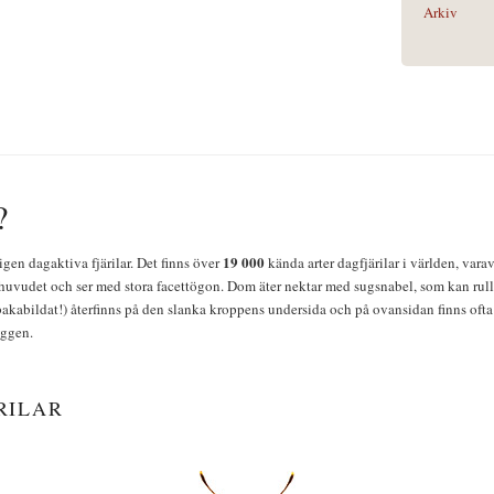
Arkiv
?
19 000
igen dagaktiva fjärilar. Det finns över
kända arter dagfjärilar i världen, vara
huvudet och ser med stora facettögon. Dom äter nektar med sugsnabel, som kan rulla
bakabildat!) återfinns på den slanka kroppens undersida och på ovansidan finns ofta 
yggen.
RILAR