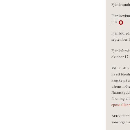
Fjärilsvand
Fjärilsexku
juli
Fjärilsföred
september 
Fjärilsföred
oktober 17
Vill ni att 
ha ett föred
kanske på a
vårens möte
Naturskydds
förening el
epost eller 
Aktivitete
som organisa