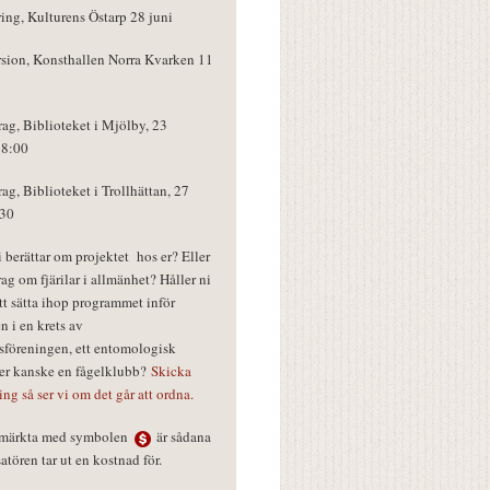
ring, Kulturens Östarp 28 juni
rsion, Konsthallen Norra Kvarken 11
rag, Biblioteket i Mjölby, 23
18:00
rag, Biblioteket i Trollhättan, 27
:30
vi berättar om projektet hos er? Eller
rag om fjärilar i allmänhet? Håller ni
tt sätta ihop programmet inför
n i en krets av
föreningen, ett entomologisk
ler kanske en fågelklubb?
Skicka
ring så ser vi om det går att ordna.
r märkta med symbolen
är sådana
tören tar ut en kostnad för.