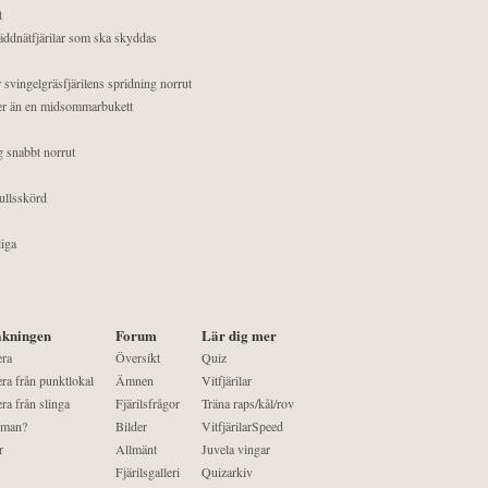
t
äddnätfjärilar som ska skyddas
 svingelgräsfjärilens spridning norrut
mer än en midsommarbukett
g snabbt norrut
ullsskörd
liga
kningen
Forum
Lär dig mer
era
Översikt
Quiz
ra från punktlokal
Ämnen
Vitfjärilar
ra från slinga
Fjärilsfrågor
Träna raps/kål/rov
 man?
Bilder
VitfjärilarSpeed
r
Allmänt
Juvela vingar
Fjärilsgalleri
Quizarkiv