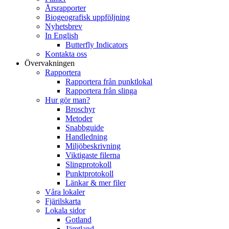
Årsrapporter
Biogeografisk uppföljning
Nyhetsbrev
In English
Butterfly Indicators
Kontakta oss
Övervakningen
Rapportera
Rapportera från punktlokal
Rapportera från slinga
Hur gör man?
Broschyr
Metoder
Snabbguide
Handledning
Miljöbeskrivning
Viktigaste filerna
Slingprotokoll
Punktprotokoll
Länkar & mer filer
Våra lokaler
Fjärilskarta
Lokala sidor
Gotland
Jämtland