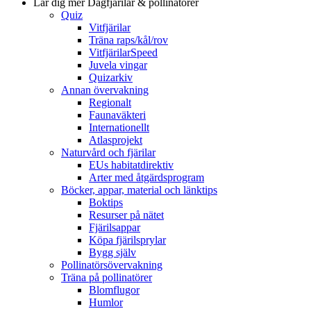
Lär dig mer
Dagfjärilar & pollinatörer
Quiz
Vitfjärilar
Träna raps/kål/rov
VitfjärilarSpeed
Juvela vingar
Quizarkiv
Annan övervakning
Regionalt
Faunaväkteri
Internationellt
Atlasprojekt
Naturvård och fjärilar
EUs habitatdirektiv
Arter med åtgärdsprogram
Böcker, appar, material och länktips
Boktips
Resurser på nätet
Fjärilsappar
Köpa fjärilsprylar
Bygg själv
Pollinatörsövervakning
Träna på pollinatörer
Blomflugor
Humlor