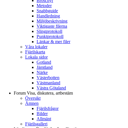
Broschyr
Metoder
Snabbguide
Handledning
Miljöbeskrivning
Viktigaste filerna
Slingprotokoll
Punktprotokoll
Länkar & mer filer
Våra lokaler
Fjärilskarta
Lokala sidor
Gotland
Jämtland
Närke
Västerbotten
Västmanland
Västra Götaland
Forum
Visa, diskutera, artbestäm
Översikt
Ämnen
Fjärilsfrågor
Bilder
Allmänt
Fjärilsgalleri