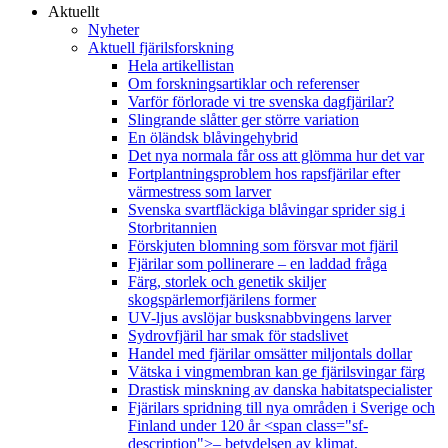
Aktuellt
Nyheter
Aktuell fjärilsforskning
Hela artikellistan
Om forskningsartiklar och referenser
Varför förlorade vi tre svenska dagfjärilar?
Slingrande slåtter ger större variation
En öländsk blåvingehybrid
Det nya normala får oss att glömma hur det var
Fortplantningsproblem hos rapsfjärilar efter
värmestress som larver
Svenska svartfläckiga blåvingar sprider sig i
Storbritannien
Förskjuten blomning som försvar mot fjäril
Fjärilar som pollinerare – en laddad fråga
Färg, storlek och genetik skiljer
skogspärlemorfjärilens former
UV-ljus avslöjar busksnabbvingens larver
Sydrovfjäril har smak för stadslivet
Handel med fjärilar omsätter miljontals dollar
Vätska i vingmembran kan ge fjärilsvingar färg
Drastisk minskning av danska habitatspecialister
Fjärilars spridning till nya områden i Sverige och
Finland under 120 år <span class="sf-
description">– betydelsen av klimat,