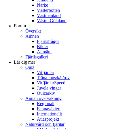
Närke
Västerbotten
Västmanland
Västra Götaland
Forum
Översikt
Ämnen
Fjärilsfrågor
Bilder
Allmänt
Fjärilsgalleri
Lär dig mer
Quiz
Vitfjärilar
Träna raps/kål/rov
VitfjärilarSpeed
Juvela vingar
Quizarkiv
Annan övervakning
Regionalt
Faunaväkteri
Internationellt
Atlasprojekt
Naturvård och fjärilar