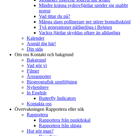
Mindre kräsna sydrovfjärilar sprider sig snabbt
norrut
Vad tittar du på?
Många slags pollinerare ger större bomullsskörd
Två generationer påfågelöga i Belgien
Vackra fjärilar skyddas oftare än alldagliga
Kalender
Anmäl dig här!
Din sida
Om oss
Kontakt och bakgrund
Bakgrund
Vad gör vi
Filmer
Årsrapporter
Biogeografisk uppföljning
Nyhetsbrev
In English
Butterfly Indicators
Kontakta oss
Övervakningen
Rapportera eller sök
Rapportera
Rapportera från punktlokal
Rapportera från slinga
Hur gör man?