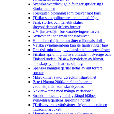
Svenska svartfläckiga blåvingar sprider sig i
Storbritannien
Förskjuten blomning som försvar mot fjäril
Fjärilar som pollinerare – en laddad fråga
Färg, storlek och genetik skiljer
skogspärlemorfjärilens former
UV-ljus avslöjar busksnabbvingens larver
Sydrovfjäril har smak för stadslivet
Handel med fjärilar omsätter miljontals dollar
Vätska i vingmembran kan ge fjärilsvingar färg
Drastisk minskning av danska habitatspecialister
Fjärilars spridning till nya områden i Sverige och
Finland under 120 år
– betydelsen av klimat,
landskapstyp och arters särdrag
Spanska kamgräsfjärilar hotas av allt torrare
somrar
Mikroklimat avgör utvecklingshastighet
Bete i Natura 2000-områden hotar de
väddnätfjärilar som ska skyddas
Nektar – tema med många variationer
Snabb anpassning till dagslängd hjälper
svingelgräsfjärilens spridning norrut
Fjärilslarvernas värdväxter– Mycket mer än en
midsommarbukett
Monarker migrerar söderut allt senare