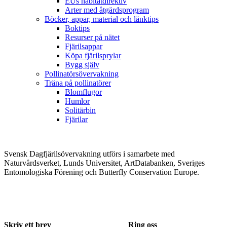
EUs habitatdirektiv
Arter med åtgärdsprogram
Böcker, appar, material och länktips
Boktips
Resurser på nätet
Fjärilsappar
Köpa fjärilsprylar
Bygg själv
Pollinatörsövervakning
Träna på pollinatörer
Blomflugor
Humlor
Solitärbin
Fjärilar
Svensk Dagfjärilsövervakning utförs i samarbete med
Naturvårdsverket, Lunds Universitet, ArtDatabanken, Sveriges
Entomologiska Förening och Butterfly Conservation Europe.
Skriv ett brev
Ring oss