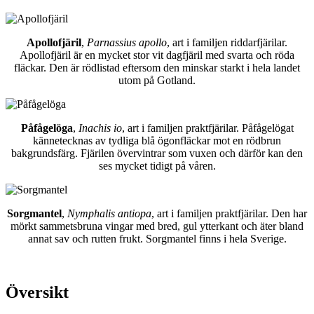
Apollofjäril
,
Parnassius apollo
, art i familjen riddarfjärilar.
Apollofjäril är en mycket stor vit dagfjäril med svarta och röda
fläckar. Den är rödlistad eftersom den minskar starkt i hela landet
utom på Gotland.
Påfågelöga
,
Inachis io
, art i familjen praktfjärilar. Påfågelögat
kännetecknas av tydliga blå ögonfläckar mot en rödbrun
bakgrundsfärg. Fjärilen övervintrar som vuxen och därför kan den
ses mycket tidigt på våren.
Sorgmantel
,
Nymphalis antiopa
, art i familjen praktfjärilar. Den har
mörkt sammetsbruna vingar med bred, gul ytterkant och äter bland
annat sav och rutten frukt. Sorgmantel finns i hela Sverige.
Översikt