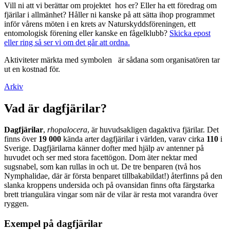
Vill ni att vi berättar om projektet hos er? Eller ha ett föredrag om
fjärilar i allmänhet? Håller ni kanske på att sätta ihop programmet
inför vårens möten i en krets av Naturskyddsföreningen, ett
entomologisk förening eller kanske en fågelklubb?
Skicka epost
eller ring så ser vi om det går att ordna.
Aktiviteter märkta med symbolen
är sådana som organisatören tar
ut en kostnad för.
Arkiv
Vad är dagfjärilar?
Dagfjärilar
,
rhopalocera
, är huvudsakligen dagaktiva fjärilar. Det
finns över
19 000
kända arter dagfjärilar i världen, varav cirka
110
i
Sverige. Dagfjärilarna känner dofter med hjälp av antenner på
huvudet och ser med stora facettögon. Dom äter nektar med
sugsnabel, som kan rullas in och ut. De tre benparen (två hos
Nymphalidae, där är första benparet tillbakabildat!) återfinns på den
slanka kroppens undersida och på ovansidan finns ofta färgstarka
brett triangulära vingar som när de vilar är resta mot varandra över
ryggen.
Exempel på dagfjärilar