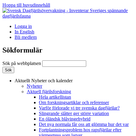
Hoppa till huvudinnehåll
Logga in
In English
Bli medlem
Sökformulär
Sök på webbplatsen
Aktuellt
Nyheter och kalender
Nyheter
Aktuell fjärilsforskning
Hela artikellistan
Om forskningsartiklar och referenser
Varför förlorade vi tre svenska dagfjärilar?
Slingrande slåtter ger större variation
En öländsk blåvingehybrid
Det nya normala får oss att glömma hur det var
Fortplantningsproblem hos rapsfjärilar efter
värmestress som larver