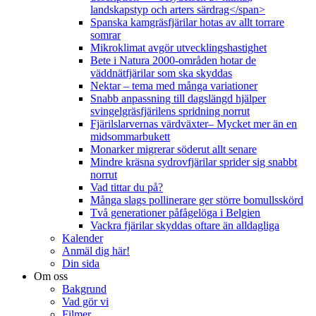
landskapstyp och arters särdrag</span>
Spanska kamgräsfjärilar hotas av allt torrare
somrar
Mikroklimat avgör utvecklingshastighet
Bete i Natura 2000-områden hotar de
väddnätfjärilar som ska skyddas
Nektar – tema med många variationer
Snabb anpassning till dagslängd hjälper
svingelgräsfjärilens spridning norrut
Fjärilslarvernas värdväxter– Mycket mer än en
midsommarbukett
Monarker migrerar söderut allt senare
Mindre kräsna sydrovfjärilar sprider sig snabbt
norrut
Vad tittar du på?
Många slags pollinerare ger större bomullsskörd
Två generationer påfågelöga i Belgien
Vackra fjärilar skyddas oftare än alldagliga
Kalender
Anmäl dig här!
Din sida
Om oss
Bakgrund
Vad gör vi
Filmer