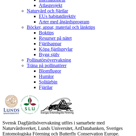
Atlasprojekt
Naturvård och fjärilar
EUs habitatdirektiv
Arter med åtgärdsprogram
Böcker, appar, material och länktips
Boktips
Resurser på nätet
Fjärilsappar
Köpa fjärilsprylar
Bygg själv
Pollinatörsövervakning
Träna på pollinatörer
Blomflugor
Humlor
Solitärbin
Fjärilar
Svensk Dagfjärilsövervakning utförs i samarbete med
Naturvårdsverket, Lunds Universitet, ArtDatabanken, Sveriges
Entomologiska Förening och Butterfly Conservation Europe.