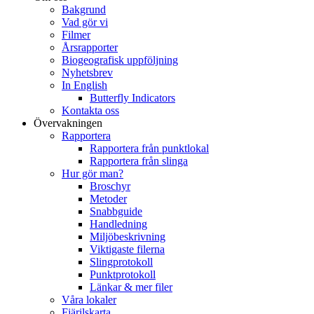
Bakgrund
Vad gör vi
Filmer
Årsrapporter
Biogeografisk uppföljning
Nyhetsbrev
In English
Butterfly Indicators
Kontakta oss
Övervakningen
Rapportera
Rapportera från punktlokal
Rapportera från slinga
Hur gör man?
Broschyr
Metoder
Snabbguide
Handledning
Miljöbeskrivning
Viktigaste filerna
Slingprotokoll
Punktprotokoll
Länkar & mer filer
Våra lokaler
Fjärilskarta