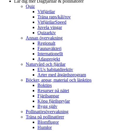
Lär dig mer
Dagfjärilar & pollinatörer
Quiz
Vitfjärilar
Träna raps/kål/rov
VitfjärilarSpeed
Juvela vingar
Quizarkiv
Annan övervakning
Regionalt
Faunaväkteri
Internationellt
Atlasprojekt
Naturvård och fjärilar
EUs habitatdirektiv
Arter med åtgärdsprogram
Böcker, appar, material och länktips
Boktips
Resurser på nätet
Fjärilsappar
Köpa fjärilsprylar
Bygg själv
Pollinatörsövervakning
Träna på pollinatörer
Blomflugor
Humlor