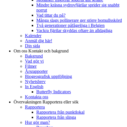
Mindre kräsna sydrovfjärilar sprider sig snabbt
norrut
Vad tittar du på?
Många slags pollinerare ger större bomullsskörd
Två generationer påfågelöga i Belgien
Vackra fjärilar skyddas oftare än alldagliga
Kalender
Anmäl dig här!
Din sida
Om oss
Kontakt och bakgrund
Bakgrund
Vad gör vi
Filmer
Årsrapporter
Biogeografisk uppföljning
Nyhetsbrev
In English
Butterfly Indicators
Kontakta oss
Övervakningen
Rapportera eller sök
Rapportera
Rapportera från punktlokal
Rapportera från slinga
Hur gör man?