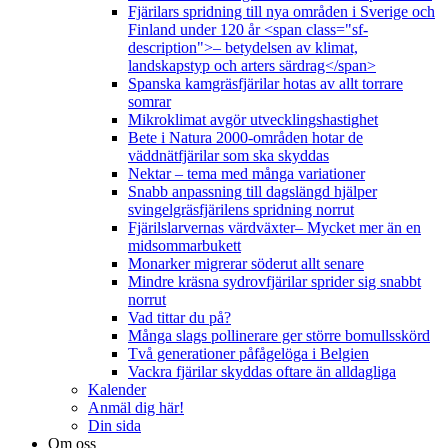
Fjärilars spridning till nya områden i Sverige och
Finland under 120 år <span class="sf-
description">– betydelsen av klimat,
landskapstyp och arters särdrag</span>
Spanska kamgräsfjärilar hotas av allt torrare
somrar
Mikroklimat avgör utvecklingshastighet
Bete i Natura 2000-områden hotar de
väddnätfjärilar som ska skyddas
Nektar – tema med många variationer
Snabb anpassning till dagslängd hjälper
svingelgräsfjärilens spridning norrut
Fjärilslarvernas värdväxter– Mycket mer än en
midsommarbukett
Monarker migrerar söderut allt senare
Mindre kräsna sydrovfjärilar sprider sig snabbt
norrut
Vad tittar du på?
Många slags pollinerare ger större bomullsskörd
Två generationer påfågelöga i Belgien
Vackra fjärilar skyddas oftare än alldagliga
Kalender
Anmäl dig här!
Din sida
Om oss