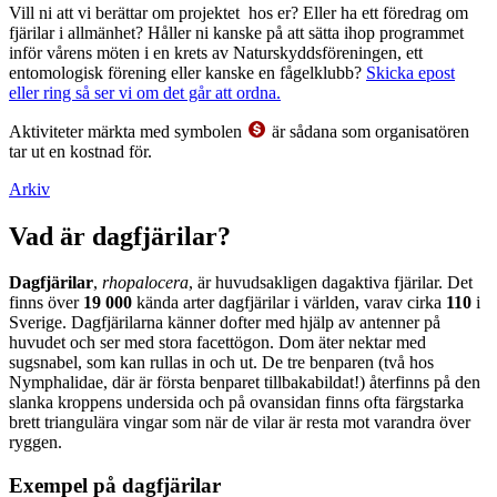
Vill ni att vi berättar om projektet hos er? Eller ha ett föredrag om
fjärilar i allmänhet? Håller ni kanske på att sätta ihop programmet
inför vårens möten i en krets av Naturskyddsföreningen, ett
entomologisk förening eller kanske en fågelklubb?
Skicka epost
eller ring så ser vi om det går att ordna.
Aktiviteter märkta med symbolen
är sådana som organisatören
tar ut en kostnad för.
Arkiv
Vad är dagfjärilar?
Dagfjärilar
,
rhopalocera
, är huvudsakligen dagaktiva fjärilar. Det
finns över
19 000
kända arter dagfjärilar i världen, varav cirka
110
i
Sverige. Dagfjärilarna känner dofter med hjälp av antenner på
huvudet och ser med stora facettögon. Dom äter nektar med
sugsnabel, som kan rullas in och ut. De tre benparen (två hos
Nymphalidae, där är första benparet tillbakabildat!) återfinns på den
slanka kroppens undersida och på ovansidan finns ofta färgstarka
brett triangulära vingar som när de vilar är resta mot varandra över
ryggen.
Exempel på dagfjärilar