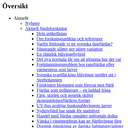
Översikt
Aktuellt
Nyheter
Aktuell fjärilsforskning
Hela artikellistan
Om forskningsartiklar och referenser
Varför förlorade vi tre svenska dagfjärilar?
Slingrande slåtter ger större variation
En öländsk blåvingehybrid
Det nya normala får oss att glömma hur det var
Fortplantningsproblem hos rapsfjärilar efter
värmestress som larver
Svenska svartfläckiga blåvingar sprider sig i
Storbritannien
Förskjuten blomning som försvar mot fjäril
Fjärilar som pollinerare – en laddad fråga
Färg, storlek och genetik skiljer
skogspärlemorfjärilens former
UV-ljus avslöjar busksnabbvingens larver
Sydrovfjäril har smak för stadslivet
Handel med fjärilar omsätter miljontals dollar
Vätska i vingmembran kan ge fjärilsvingar färg
Drastisk minskning av danska habitatspecialister