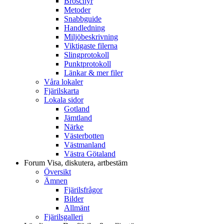
Broschyr
Metoder
Snabbguide
Handledning
Miljöbeskrivning
Viktigaste filerna
Slingprotokoll
Punktprotokoll
Länkar & mer filer
Våra lokaler
Fjärilskarta
Lokala sidor
Gotland
Jämtland
Närke
Västerbotten
Västmanland
Västra Götaland
Forum
Visa, diskutera, artbestäm
Översikt
Ämnen
Fjärilsfrågor
Bilder
Allmänt
Fjärilsgalleri