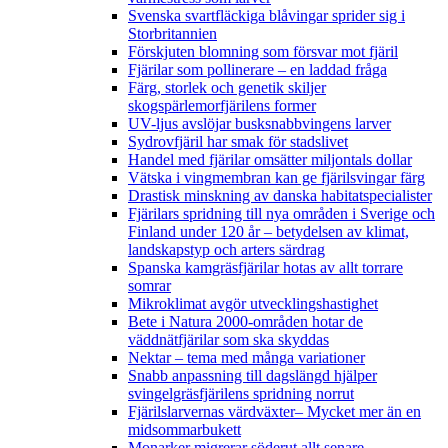
Svenska svartfläckiga blåvingar sprider sig i
Storbritannien
Förskjuten blomning som försvar mot fjäril
Fjärilar som pollinerare – en laddad fråga
Färg, storlek och genetik skiljer
skogspärlemorfjärilens former
UV-ljus avslöjar busksnabbvingens larver
Sydrovfjäril har smak för stadslivet
Handel med fjärilar omsätter miljontals dollar
Vätska i vingmembran kan ge fjärilsvingar färg
Drastisk minskning av danska habitatspecialister
Fjärilars spridning till nya områden i Sverige och
Finland under 120 år
– betydelsen av klimat,
landskapstyp och arters särdrag
Spanska kamgräsfjärilar hotas av allt torrare
somrar
Mikroklimat avgör utvecklingshastighet
Bete i Natura 2000-områden hotar de
väddnätfjärilar som ska skyddas
Nektar – tema med många variationer
Snabb anpassning till dagslängd hjälper
svingelgräsfjärilens spridning norrut
Fjärilslarvernas värdväxter– Mycket mer än en
midsommarbukett
Monarker migrerar söderut allt senare