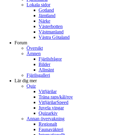
Lokala sidor
Gotland
Jämtland
Närke
Västerbotten
Västmanland
Västra Götaland
Forum
Översikt
Ämnen
Fjärilsfrågor
Bilder
Allmänt
Fjärilsgalleri
Lär dig mer
Quiz
Vitfjärilar
Träna raps/kål/rov
VitfjärilarSpeed
Juvela vingar
Quizarkiv
Annan övervakning
Regionalt
Faunaväkteri
Internationellt