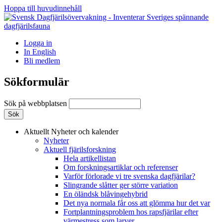
Hoppa till huvudinnehåll
Logga in
In English
Bli medlem
Sökformulär
Sök på webbplatsen
Aktuellt
Nyheter och kalender
Nyheter
Aktuell fjärilsforskning
Hela artikellistan
Om forskningsartiklar och referenser
Varför förlorade vi tre svenska dagfjärilar?
Slingrande slåtter ger större variation
En öländsk blåvingehybrid
Det nya normala får oss att glömma hur det var
Fortplantningsproblem hos rapsfjärilar efter
värmestress som larver